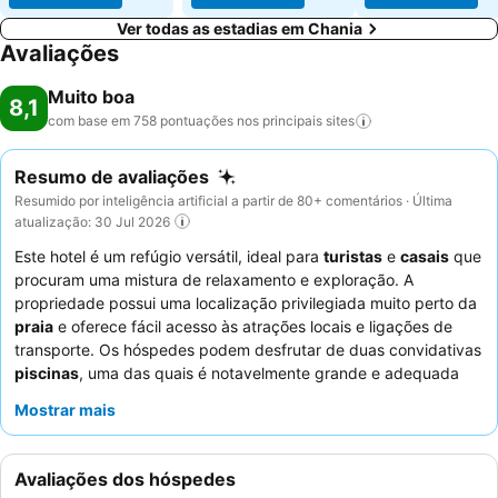
Ver todas as estadias em Chania
Avaliações
Muito boa
8,1
com base em 758 pontuações nos principais
sites
Resumo de avaliações
Resumido por inteligência artificial a partir de 80+ comentários · Última
atualização: 30 Jul 2026
Este hotel é um refúgio versátil, ideal para
turistas
e
casais
que
procuram uma mistura de relaxamento e exploração. A
propriedade possui uma localização privilegiada muito perto da
praia
e oferece fácil acesso às atrações locais e ligações de
transporte. Os hóspedes podem desfrutar de duas convidativas
piscinas
, uma das quais é notavelmente grande e adequada
para nadar. Os funcionários recebem consistentemente elogios
Mostrar mais
pela sua
gentileza e natureza acolhedora
, com o buffet de
pequeno-almoço destacado pela sua variedade e pela
agradável opção de jantar ao ar livre. Para uma estadia mais
Avaliações dos hóspedes
tranquila, os hóspedes podem preferir quartos virados para o