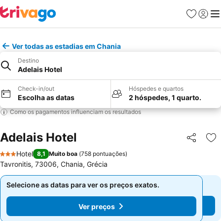
Favoritos
Iniciar
Me
Ver todas as estadias em Chania
Destino
Adelais Hotel
Check-in/out
Hóspedes e quartos
Escolha as datas
2 hóspedes, 1 quarto.
Como os pagamentos influenciam os resultados
Adelais Hotel
Partilhar
Ad
Hotel
8,1
Muito boa
(
758 pontuações
)
3 Estrelas
Tavronitis, 73006, Chania, Grécia
Selecione as datas para ver os preços exatos.
Selecione as datas para ver os preços exatos.
Ver preços
Ver preços