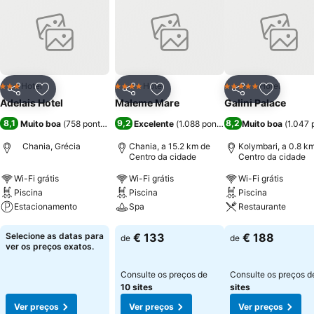
Hotel
Hotel
Hotel
3 Estrelas
4 Estrelas
5 Estrelas
Partilhar
Adicionar aos favoritos
Partilhar
Adicionar aos favoritos
Partilhar
Adicionar
Adelais Hotel
Maleme Mare
Galini Palace
8,1
9,2
8,2
Muito boa
(
758 pontuações
)
Excelente
(
1.088 pontuações
Muito boa
)
(
1.047 
Chania, Grécia
Chania, a 15.2 km de
Kolymbari, a 0.8 k
Centro da cidade
Centro da cidade
Wi-Fi grátis
Wi-Fi grátis
Wi-Fi grátis
Piscina
Piscina
Piscina
Estacionamento
Spa
Restaurante
Ver preços
Ver preços
Ver preços
Selecione as datas para
€ 133
€ 188
de
de
ver os preços exatos.
Consulte os preços de
Consulte os preços 
10 sites
sites
Ver preços
Ver preços
Ver preços