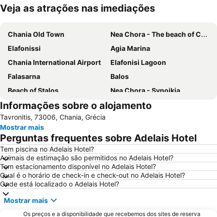
Veja as atrações nas imediações
Ampliar mapa
Chania Old Town
Nea Chora - The beach of Chania
Elafonissi
Agia Marina
Chania International Airport
Elafonisi Lagoon
Falasarna
Balos
Beach of Stalos
Nea Chora - Synoikia
Informações sobre o alojamento
Kolymbari
Lissos
Tavronitis, 73006, Chania, Grécia
Beach of Maleme
Halepa
Mostrar mais
Elafonisos
Kavros
Perguntas frequentes sobre Adelais Hotel
Kissamos Port
Dikastiria
Tem piscina no Adelais Hotel?
Animais de estimação são permitidos no Adelais Hotel?
Pahiana
Almyrida
Tem estacionamento disponível no Adelais Hotel?
Georgioupolis
Lake Kournas
Qual é o horário de check-in e check-out no Adelais Hotel?
Onde está localizado o Adelais Hotel?
Giaourtoplimmira
Agii Apostoli
Mostrar mais
Topolia Gorge
Kiani Akti
Os preços e a disponibilidade que recebemos dos sites de reserva
Vamos Traditional Village