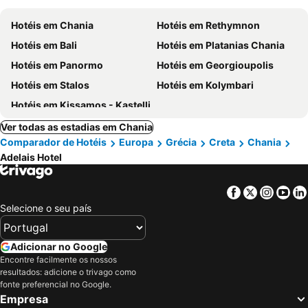
Hotéis em Chania
Hotéis em Rethymnon
Hotéis em Bali
Hotéis em Platanias Chania
Hotéis em Panormo
Hotéis em Georgioupolis
Hotéis em Stalos
Hotéis em Kolymbari
Hotéis em Kissamos - Kastelli
Ver todas as estadias em Chania
Comparador de Hotéis
Europa
Grécia
Creta
Chania
Adelais Hotel
Facebook
Twitter
Insta
Yo
Selecione o seu país
Adicionar no Google
Encontre facilmente os nossos
resultados: adicione o trivago como
fonte preferencial no Google.
Empresa