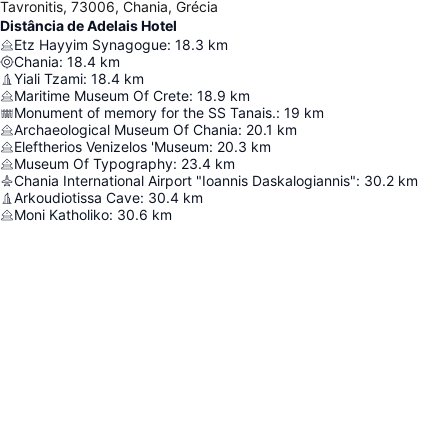
Tavronitis, 73006, Chania, Grécia
Distância de Adelais Hotel
Etz Hayyim Synagogue
:
18.3
km
Chania
:
18.4
km
Yiali Tzami
:
18.4
km
Maritime Museum Of Crete
:
18.9
km
Monument of memory for the SS Tanais.
:
19
km
Archaeological Museum Of Chania
:
20.1
km
Eleftherios Venizelos 'Museum
:
20.3
km
Museum Of Typography
:
23.4
km
Chania International Airport "Ioannis Daskalogiannis"
:
30.2
km
Arkoudiotissa Cave
:
30.4
km
Moni Katholiko
:
30.6
km