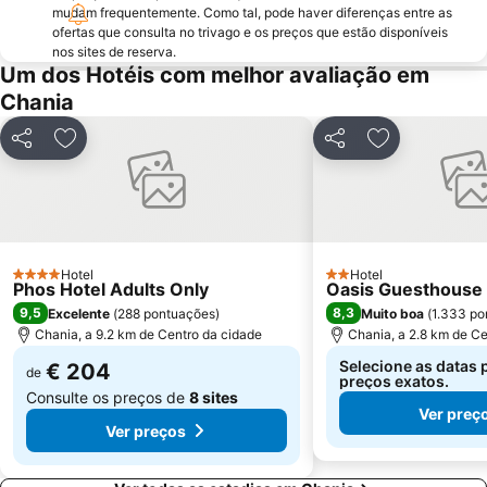
mudam frequentemente. Como tal, pode haver diferenças entre as
ofertas que consulta no trivago e os preços que estão disponíveis
nos sites de reserva.
Um dos Hotéis com melhor avaliação em
Chania
Partilhar
Adicionar aos favoritos
Partilhar
Adicionar aos
Hotel
Hotel
4 Estrelas
2 Estrelas
Phos Hotel Adults Only
Oasis Guesthouse
9,5
8,3
Excelente
(
288 pontuações
)
Muito boa
(
1.333 po
Chania, a 9.2 km de Centro da cidade
Chania, a 2.8 km de Ce
Selecione as datas 
€ 204
de
preços exatos.
Consulte os preços de
8 sites
Ver preç
Ver preços