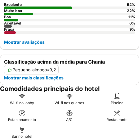
jardim.
Excelente
52
%
Muito boa
22
%
Boa
11
%
Aceitável
6
%
Fraca
9
%
Mostrar avaliações
Classificação acima da média para Chania
Pequeno-almoço
•
9,2
Mostrar mais classificações
Comodidades principais do hotel
Wi-fi no lobby
Wi-fi nos quartos
Piscina
Estacionamento
A/C
Restaurante
Bar no hotel