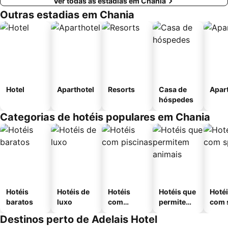
Ver todas as estadias em Chania
Outras estadias em Chania
Hotel
Aparthotel
Resorts
Casa de
Apar
hóspedes
Categorias de hotéis populares em Chania
Hotéis
Hotéis de
Hotéis
Hotéis que
Hoté
baratos
luxo
com
permitem
com 
piscinas
animais
Destinos perto de Adelais Hotel