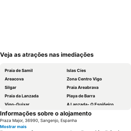
Veja as atrações nas imediações
Ampliar mapa
Praia de Samil
Islas Cíes
Areacova
Zona Centro Vigo
Silgar
Praia Areabrava
Praia da Lanzada
Playa de Barra
Vigo-Guixar
A Lanzada- O Espiñeiro
Informações sobre o alojamento
Paseo Marítimo de Baiona
Luz
Praza Major, 36990, Sangenjo, Espanha
Barrio de Samil
Recinto Ferial de Vigo
Mostrar mais
América
Raxó