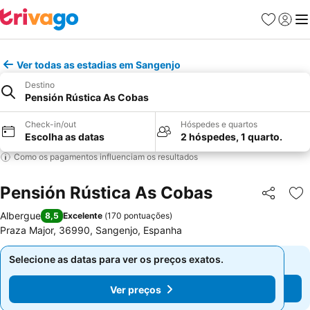
Favoritos
Iniciar
Me
Ver todas as estadias em Sangenjo
Destino
Pensión Rústica As Cobas
Check-in/out
Hóspedes e quartos
Escolha as datas
2 hóspedes, 1 quarto.
Como os pagamentos influenciam os resultados
Pensión Rústica As Cobas
Partilhar
Ad
Albergue
8,5
Excelente
(
170 pontuações
)
Praza Major, 36990, Sangenjo, Espanha
Selecione as datas para ver os preços exatos.
Selecione as datas para ver os preços exatos.
Ver preços
Ver preços