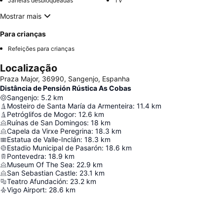
Janelas desbloqueadas
TV
Mostrar mais
Para crianças
Refeições para crianças
Localização
Praza Major, 36990, Sangenjo, Espanha
Distância de Pensión Rústica As Cobas
Sangenjo
:
5.2
km
Mosteiro de Santa María da Armenteira
:
11.4
km
Petróglifos de Mogor
:
12.6
km
Ruínas de San Domingos
:
18
km
Capela da Virxe Peregrina
:
18.3
km
Estatua de Valle-Inclán
:
18.3
km
Estadio Municipal de Pasarón
:
18.6
km
Pontevedra
:
18.9
km
Museum Of The Sea
:
22.9
km
San Sebastian Castle
:
23.1
km
Teatro Afundación
:
23.2
km
Vigo Airport
:
28.6
km