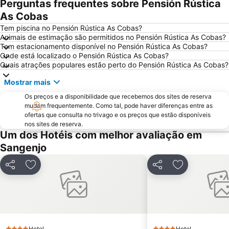
Perguntas frequentes sobre Pensión Rústica
Patos
Puerto de Baiona
As Cobas
Montalvo
Puerto de Aldán
Tem piscina no Pensión Rústica As Cobas?
Animais de estimação são permitidos no Pensión Rústica As Cobas?
O Tombo do Gato ou da Fonte
Moledo
Tem estacionamento disponível no Pensión Rústica As Cobas?
Onde está localizado o Pensión Rústica As Cobas?
Praia de Baltar
Posto de Turismo de Valença do Minho
Quais atrações populares estão perto do Pensión Rústica As Cobas?
Porto de Vigo
Puerto O Grove
Mostrar mais
Areas
Praia de Panxón
Os preços e a disponibilidade que recebemos dos sites de reserva
Praia de Lapamán
Paxariñas
mudam frequentemente. Como tal, pode haver diferenças entre as
ofertas que consulta no trivago e os preços que estão disponíveis
Castelo de Salvaterra
do Vao
nos sites de reserva.
Bueu
Areal
Um dos Hotéis com melhor avaliação em
Sangenjo
Praia de Carnota
Monasterio da Armenteira
Canelas
Praia da Punta
Partilhar
Adicionar aos favoritos
Partilhar
Adicionar aos
Puerto de Panxón
Estación de Tren de Vigo
Plaza de América
Praia de Aguete
Nerga
Real Club Náutico de Sanxenxo
Centro Príncipe
Bus Station
Hotel
Hotel