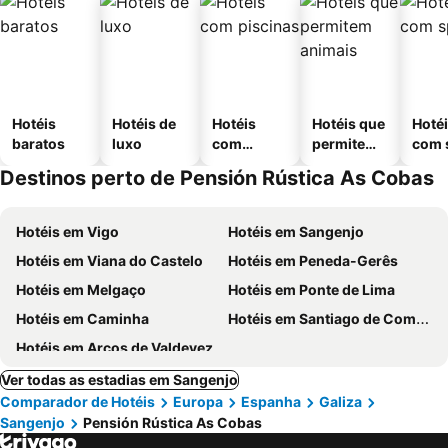
Hotéis
Hotéis de
Hotéis
Hotéis que
Hoté
baratos
luxo
com
permitem
com 
piscinas
animais
Destinos perto de Pensión Rústica As Cobas
Hotéis em Vigo
Hotéis em Sangenjo
Hotéis em Viana do Castelo
Hotéis em Peneda-Gerês
Hotéis em Melgaço
Hotéis em Ponte de Lima
Hotéis em Caminha
Hotéis em Santiago de Compostela
Hotéis em Arcos de Valdevez
Ver todas as estadias em Sangenjo
Comparador de Hotéis
Europa
Espanha
Galiza
Sangenjo
Pensión Rústica As Cobas