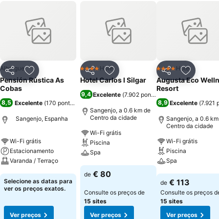
Albergue
Hotel
Hotel
4 Estrelas
4 Estrelas
Partilhar
Adicionar aos favoritos
Partilhar
Adicionar aos favoritos
Partilhar
Adicionar
Pensión Rústica As
Hotel Carlos I Silgar
Augusta Eco Well
Cobas
Resort
9,4
Excelente
(
7.902 pontuações
)
8,5
8,9
Excelente
(
170 pontuações
)
Excelente
(
7.921 
Sangenjo, a 0.6 km de
Centro da cidade
Sangenjo, Espanha
Sangenjo, a 0.6 km
Centro da cidade
Wi-Fi grátis
Wi-Fi grátis
Wi-Fi grátis
Piscina
Estacionamento
Piscina
Spa
Varanda / Terraço
Spa
Ver preços
€ 80
de
Ver preços
Ver preços
Selecione as datas para
€ 113
de
ver os preços exatos.
Consulte os preços de
Consulte os preços d
15 sites
15 sites
Ver preços
Ver preços
Ver preços