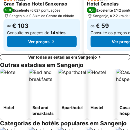
4 Estrelas
4 Estrelas
Gran Talaso Hotel Sanxenxo
Playa de Mogor
Caneliñas
Hotel Canelas
9,0
8,8
Excelente
(
6.627 pontuações
)
Excelente
(
742 pont
Freixeiro
Aeropuerto de Vigo - Peinador
Sangenjo, a 0.8 km de Centro da cidade
Sangenjo, a 2.2 km de
€ 103
€ 59
de
de
Consulte os preços de
14 sites
Consulte os preços 
Ver preços
Ver preç
Ver todas as estadias em Sangenjo
Outras estadias em Sangenjo
Hotel
Bed and
Aparthotel
Hostel
Casa
breakfasts
hósp
Categorias de hotéis populares em Sangenjo