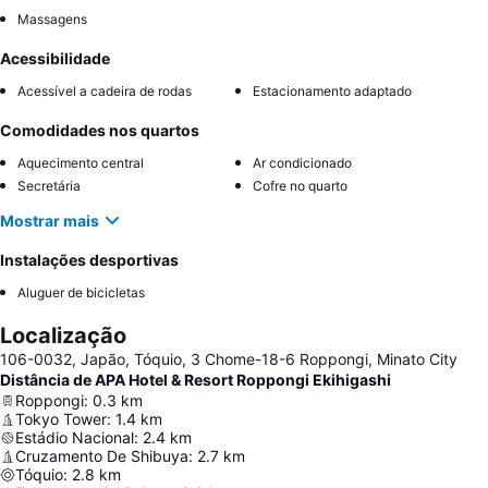
Massagens
Acessibilidade
Acessível a cadeira de rodas
Estacionamento adaptado
Comodidades nos quartos
Aquecimento central
Ar condicionado
Secretária
Cofre no quarto
Mostrar mais
Instalações desportivas
Aluguer de bicicletas
Localização
106-0032, Japão, Tóquio, 3 Chome-18-6 Roppongi, Minato City
Distância de APA Hotel & Resort Roppongi Ekihigashi
Roppongi
:
0.3
km
Tokyo Tower
:
1.4
km
Estádio Nacional
:
2.4
km
Cruzamento De Shibuya
:
2.7
km
Tóquio
:
2.8
km