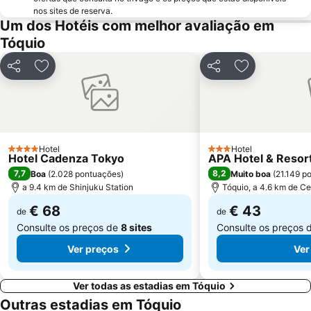
Prefeitura Metropolitana de Tóquio
Ebisu Station
nos sites de reserva.
Um dos Hotéis com melhor avaliação em
Omotesando Station
Kawasaki Station
Tóquio
Akasaka Metro Station
Akasaka Mitsuke Station
Nihonbashi Station-Tokyo
Haneda Airport Terminal 2
Partilhar
Adicionar aos favoritos
Partilhar
Adicionar aos
Tsurumi
Yokohama China Town
Shimokitazawa
Yokohama Station
Chiba Station
Gaienmae Metro Station
Shimbashi Metro Station
Hatchōbori Metro Station
Hotel
Hotel
4 Estrelas
3 Estrelas
Hotel Cadenza Tokyo
APA Hotel & Reso
7,7
8,2
Boa
(
2.028 pontuações
)
Muito boa
(
21.149 p
a 9.4 km de Shinjuku Station
Tóquio, a 4.6 km de Ce
€ 68
€ 43
de
de
Consulte os preços de
8 sites
Consulte os preços 
Ver preços
Ver
Ver todas as estadias em Tóquio
Outras estadias em Tóquio