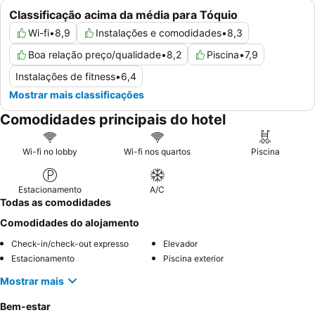
Classificação acima da média para Tóquio
Wi-fi
•
8,9
Instalações e comodidades
•
8,3
Boa relação preço/qualidade
•
8,2
Piscina
•
7,9
Instalações de fitness
•
6,4
Mostrar mais classificações
Comodidades principais do hotel
Wi-fi no lobby
Wi-fi nos quartos
Piscina
Estacionamento
A/C
Todas as comodidades
Comodidades do alojamento
Check-in/check-out expresso
Elevador
Estacionamento
Piscina exterior
Mostrar mais
Bem-estar