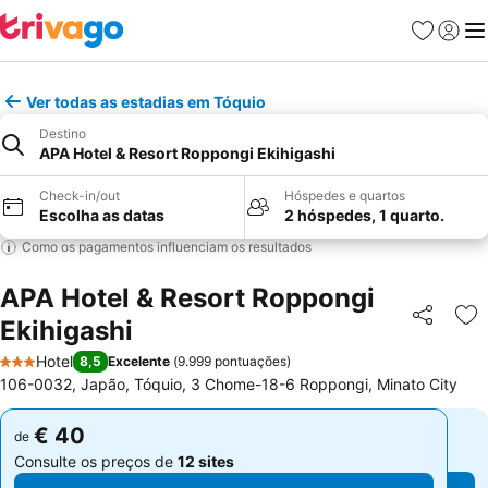
Favoritos
Iniciar
Me
Ver todas as estadias em Tóquio
Destino
APA Hotel & Resort Roppongi Ekihigashi
Check-in/out
Hóspedes e quartos
Escolha as datas
2 hóspedes, 1 quarto.
Como os pagamentos influenciam os resultados
APA Hotel & Resort Roppongi
Ekihigashi
Partilhar
Ad
Hotel
8,5
Excelente
(
9.999 pontuações
)
3 Estrelas
106-0032, Japão, Tóquio, 3 Chome-18-6 Roppongi, Minato City
€ 40
€ 40
de
de
Consulte os preços de
12 sites
Consulte os preços de
12 sites