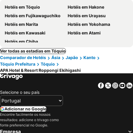
Hotéis em Tóquio
Hotéis em Hakone
Hotéis em Fujikawaguchiko
Hotéis em Urayasu
Hotéis em Narita
Hotéis em Yokohama
Hotéis em Kawasaki
Hotéis em Atami
Hotéis em Chiba
Ver todas as estadias em Tóquio
Comparador de Hotéis
Ásia
Japão
Kanto
Tóquio Prefeitura
Tóquio
APA Hotel & Resort Roppongi Ekihigashi
Facebook
Twitter
Insta
Yo
Selecione o seu país
Adicionar no Google
Encontre facilmente os nossos
resultados: adicione o trivago como
fonte preferencial no Google.
Empresa