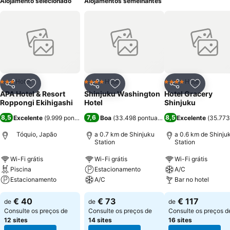
Alojamento selecionado
Alojamentos semelhantes
Hotel
Hotel
Hotel
3 Estrelas
4 Estrelas
4 Estrelas
Partilhar
Adicionar aos favoritos
Partilhar
Adicionar aos favoritos
Partilhar
Adicionar
APA Hotel & Resort
Shinjuku Washington
Hotel Gracery
Roppongi Ekihigashi
Hotel
Shinjuku
8,5
7,6
8,5
Excelente
(
9.999 pontuações
)
Boa
(
33.498 pontuações
)
Excelente
(
35.773
Tóquio, Japão
a 0.7 km de Shinjuku
a 0.6 km de Shinju
Station
Station
Wi-Fi grátis
Wi-Fi grátis
Wi-Fi grátis
Piscina
Estacionamento
A/C
Estacionamento
A/C
Bar no hotel
€ 40
€ 73
€ 117
de
de
de
Consulte os preços de
Consulte os preços de
Consulte os preços d
12 sites
14 sites
16 sites