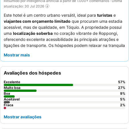
Resumido por inteligência artificial a partir de 1.000+ comentários · Última
atualização: 30 Jul 2026
Este hotel é um centro urbano versátil, ideal para
turistas
e
viajantes com orçamento limitado
que procuram uma estadia
acessível, mas de qualidade, em Tóquio. A propriedade possui
uma
localização soberba
no coração vibrante de Roppongi,
oferecendo excelente acessibilidade às principais atrações e
ligações de transporte. Os hóspedes podem relaxar na tranquila
área de spa/onsen no último piso
, uma caraterística de
Mostrar mais
destaque para relaxamento. Os funcionários recebem
consistentemente elogios pela sua prestabilidade e
profissionalismo, e o
buffet de pequeno-almoço
é
Avaliações dos hóspedes
frequentemente elogiado pela sua variedade e qualidade,
superando muitas vezes as ofertas típicas de hotéis de
Excelente
57
%
negócios. Para uma experiência mais tranquila, os hóspedes são
Muito boa
27
%
aconselhados a solicitar um quarto virado para o jardim.
Boa
9
%
Aceitável
5
%
Fraca
2
%
Mostrar avaliações