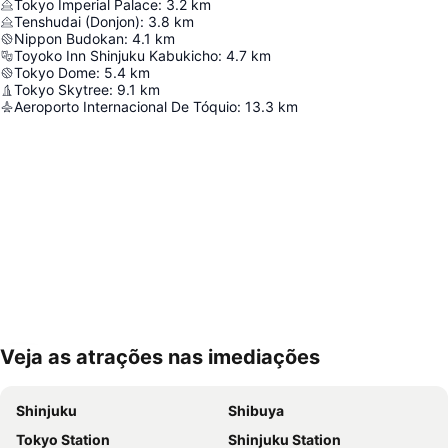
Tokyo Imperial Palace
:
3.2
km
Tenshudai (Donjon)
:
3.8
km
Nippon Budokan
:
4.1
km
Toyoko Inn Shinjuku Kabukicho
:
4.7
km
Tokyo Dome
:
5.4
km
Tokyo Skytree
:
9.1
km
Aeroporto Internacional De Tóquio
:
13.3
km
Veja as atrações nas imediações
Ampliar mapa
Shinjuku
Shibuya
Tokyo Station
Shinjuku Station