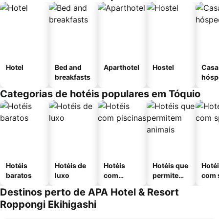
Hotel
Bed and
Aparthotel
Hostel
Casa
breakfasts
hósp
Categorias de hotéis populares em Tóquio
Hotéis
Hotéis de
Hotéis
Hotéis que
Hoté
baratos
luxo
com
permitem
com 
piscinas
animais
Destinos perto de APA Hotel & Resort
Roppongi Ekihigashi