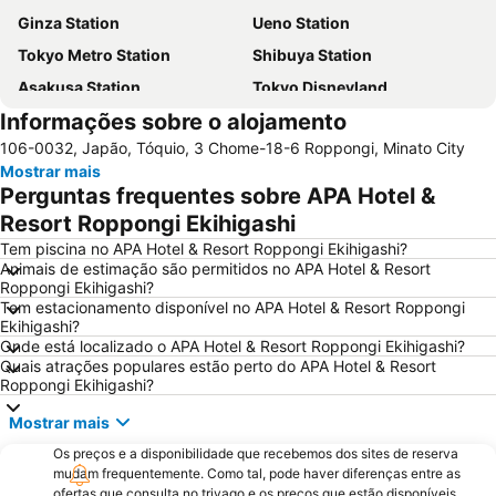
Ginza Station
Ueno Station
Tokyo Metro Station
Shibuya Station
Asakusa Station
Tokyo Disneyland
Informações sobre o alojamento
Tokyo Disney Resort
Shinagawa Station
106-0032, Japão, Tóquio, 3 Chome-18-6 Roppongi, Minato City
Shinjuku Metro Station
Akasaka Station-Tokyo
Mostrar mais
Asakusa Metro Station
International Airport Haneda
Perguntas frequentes sobre APA Hotel &
Akihabara Station
Port of Tokyo
Resort Roppongi Ekihigashi
Ginza Metro Station
Ikebukuro Station
Tem piscina no APA Hotel & Resort Roppongi Ekihigashi?
Animais de estimação são permitidos no APA Hotel & Resort
Haneda Airport Terminal 1 Station
Roppongi Station
Roppongi Ekihigashi?
Tem estacionamento disponível no APA Hotel & Resort Roppongi
Akihabara Metro Station
Ueno Metro Station
Ekihigashi?
Shibuya Metro Station
Uneo
Onde está localizado o APA Hotel & Resort Roppongi Ekihigashi?
Quais atrações populares estão perto do APA Hotel & Resort
Taito
Tokyo Midtown Hall & Conference
Roppongi Ekihigashi?
Haneda Airport International Terminal Station
Harajuku Station
Mostrar mais
Ebina Station
Kabukicho
Os preços e a disponibilidade que recebemos dos sites de reserva
Shinagawa
Minato
mudam frequentemente. Como tal, pode haver diferenças entre as
ofertas que consulta no trivago e os preços que estão disponíveis