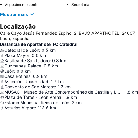
Aquecimento central
Secretária
Mostrar mais
Localização
Calle Cayo Jesús Fernández Espino, 2, BAJO;APARTHOTEL, 24007,
León, Espanha
Distância de Apartahotel FC Catedral
Catedral de León
:
0.5
km
Plaza Mayor
:
0.6
km
Basílica de San Isidoro
:
0.8
km
Guzmanes’ Palace
:
0.8
km
León
:
0.9
km
Casa Botines
:
0.9
km
Asunción-Universidad
:
1.7
km
Convento de San Marcos
:
1.7
km
MUSAC - Museo de Arte Contemporáneo de Castilla y León
:
1.8
km
Plaza de Toros - León Arena
:
1.9
km
Estadio Municipal Reino de León
:
2
km
Asturias Airport
:
113.6
km