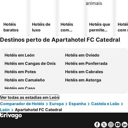
Hotéis
Hotéis de
Hotéis
Hotéis que
Hoté
baratos
luxo
com
permitem
com 
piscinas
animais
Destinos perto de Apartahotel FC Catedral
Hotéis em León
Hotéis em Oviedo
Hotéis em Cangas de Onís
Hotéis em Ponferrada
Hotéis em Potes
Hotéis em Cabrales
Hotéis em Camaleño
Hotéis em Astorga
Hotéis em Caso
Ver todas as estadias em León
Comparador de Hotéis
Europa
Espanha
Castela e Leão
León
Apartahotel FC Catedral
Facebook
Twitter
Insta
Yo