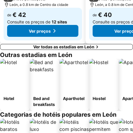
León, a 0.8 km de Centro da cidade
León, a 0.8 km de Cen
€ 42
€ 40
de
de
Consulte os preços de
12 sites
Consulte os preços 
Ver preços
Ver preç
Ver todas as estadias em León
Outras estadias em León
Hotel
Bed and
Aparthotel
Hostel
Apar
breakfasts
Categorias de hotéis populares em León