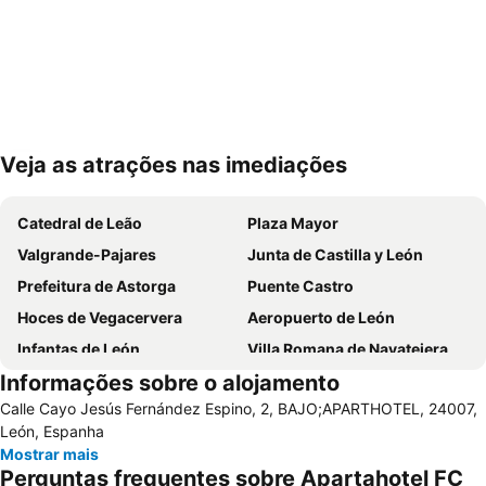
Veja as atrações nas imediações
Ampliar mapa
Catedral de Leão
Plaza Mayor
Valgrande-Pajares
Junta de Castilla y León
Prefeitura de Astorga
Puente Castro
Hoces de Vegacervera
Aeropuerto de León
Infantas de León
Villa Romana de Navatejera
Informações sobre o alojamento
San Esteban
Supernova Indie Weekend
Calle Cayo Jesús Fernández Espino, 2, BAJO;APARTHOTEL, 24007,
Bairro úmido / molhado
Ayuntamiento
León, Espanha
Termas romanas menores
Mostrar mais
Perguntas frequentes sobre Apartahotel FC