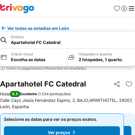
Favoritos
Iniciar
Me
Ver todas as estadias em León
Destino
Apartahotel FC Catedral
Check-in/out
Hóspedes e quartos
Escolha as datas
2 hóspedes, 1 quarto.
Como os pagamentos influenciam os resultados
Apartahotel FC Catedral
Partilhar
Ad
Hotel
8,5
Excelente
(
1.334 pontuações
)
Calle Cayo Jesús Fernández Espino, 2, BAJO;APARTHOTEL, 24007,
León, Espanha
Selecione as datas para ver os preços exatos.
Selecione as datas para ver os preços exatos.
Ver preços
Ver preços