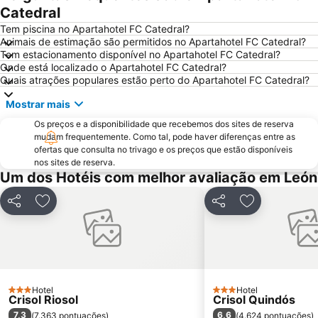
Catedral
Tem piscina no Apartahotel FC Catedral?
Animais de estimação são permitidos no Apartahotel FC Catedral?
Tem estacionamento disponível no Apartahotel FC Catedral?
Onde está localizado o Apartahotel FC Catedral?
Quais atrações populares estão perto do Apartahotel FC Catedral?
Mostrar mais
Os preços e a disponibilidade que recebemos dos sites de reserva
mudam frequentemente. Como tal, pode haver diferenças entre as
ofertas que consulta no trivago e os preços que estão disponíveis
nos sites de reserva.
Um dos Hotéis com melhor avaliação em León
Partilhar
Adicionar aos favoritos
Partilhar
Adicionar aos
Hotel
Hotel
3 Estrelas
3 Estrelas
Crisol Riosol
Crisol Quindós
7,3
6,6
(
7.363 pontuações
)
(
4.624 pontuações
)