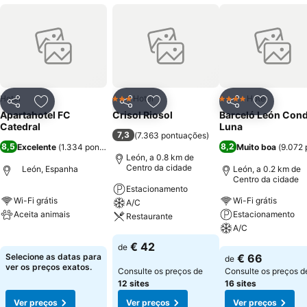
Hotel
Hotel
Hotel
3 Estrelas
4 Estrelas
Partilhar
Adicionar aos favoritos
Partilhar
Adicionar aos favoritos
Partilhar
Adicionar
Apartahotel FC
Crisol Riosol
Barceló León Con
Catedral
Luna
7,3
(
7.363 pontuações
)
8,5
8,2
Excelente
(
1.334 pontuações
)
Muito boa
(
9.072 
León, a 0.8 km de
Centro da cidade
León, Espanha
León, a 0.2 km de
Centro da cidade
Estacionamento
Wi-Fi grátis
Wi-Fi grátis
A/C
Aceita animais
Estacionamento
Restaurante
A/C
Ver preços
Ver preços
€ 42
de
Ver preços
Selecione as datas para
€ 66
de
ver os preços exatos.
Consulte os preços de
Consulte os preços d
12 sites
16 sites
Ver preços
Ver preços
Ver preços