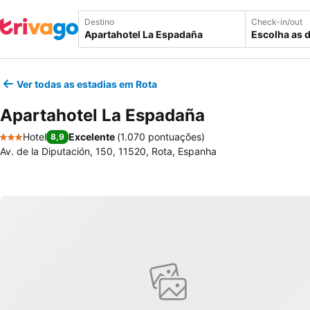
Destino
Check-in/out
Escolha as 
Ver todas as estadias em Rota
Apartahotel La Espadaña
Hotel
Excelente
(
1.070 pontuações
)
8,9
3 Estrelas
Av. de la Diputación, 150, 11520, Rota, Espanha