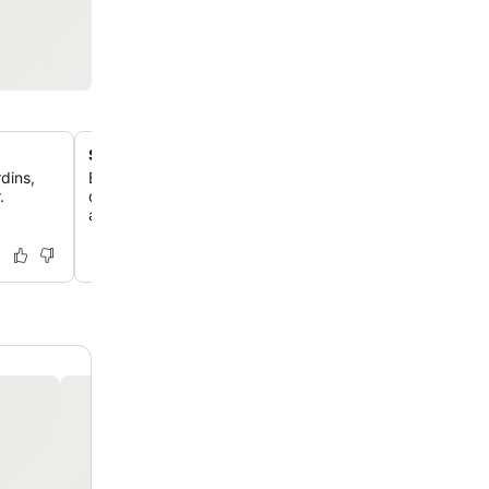
Serviço e hospitalidade premiados
dins,
Experimente um serviço excepcional, reconhecido com 
.
de Oro 2024, que destaca o profissionalismo e a abor
acolhedora da equipe.