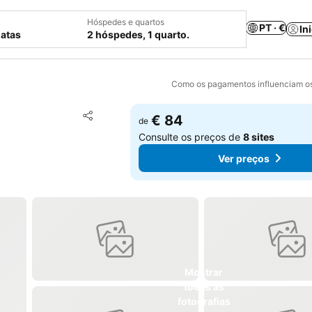
Hóspedes e quartos
PT · €
In
datas
2 hóspedes, 1 quarto.
Como os pagamentos influenciam os
Adicionar aos favoritos
€ 84
de
Partilhar
Consulte os preços de
8 sites
Ver preços