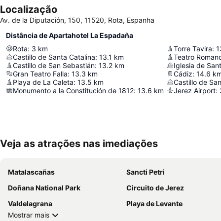
Localização
Av. de la Diputación, 150, 11520, Rota, Espanha
Distância de Apartahotel La Espadaña
Rota
:
3
km
Torre Tavira
:
1
Castillo de Santa Catalina
:
13.1
km
Teatro Romano
Castillo de San Sebastián
:
13.2
km
Iglesia de San
Gran Teatro Falla
:
13.3
km
Cádiz
:
14.6
k
Playa de La Caleta
:
13.5
km
Castillo de Sa
Monumento a la Constitución de 1812
:
13.6
km
Jerez Airport
:
Veja as atrações nas imediações
Matalascañas
Sancti Petri
Doñana National Park
Circuito de Jerez
Valdelagrana
Playa de Levante
Mostrar mais