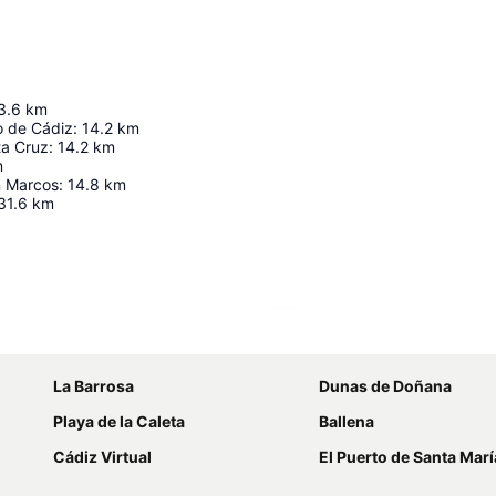
3.6
km
 de Cádiz
:
14.2
km
ta Cruz
:
14.2
km
m
n Marcos
:
14.8
km
31.6
km
Ampliar mapa
La Barrosa
Dunas de Doñana
Playa de la Caleta
Ballena
Cádiz Virtual
El Puerto de Santa Marí