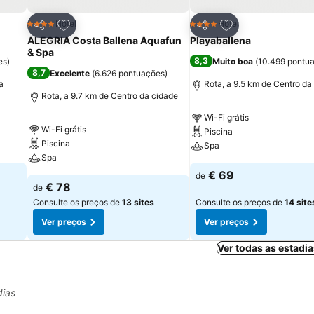
itos
Adicionar aos favoritos
Adicionar aos fav
Hotel
Hotel
4 Estrelas
4 Estrelas
Partilhar
Partilhar
ALEGRIA Costa Ballena Aquafun
Playaballena
& Spa
8,3
es
)
Muito boa
(
10.499 pontu
8,7
Excelente
(
6.626 pontuações
)
a
Rota, a 9.5 km de Centro da
Rota, a 9.7 km de Centro da cidade
Wi-Fi grátis
Wi-Fi grátis
Piscina
Piscina
Spa
Spa
€ 69
de
€ 78
de
Consulte os preços de
13 sites
Consulte os preços de
14 site
Ver preços
Ver preços
Ver todas as estadi
dias