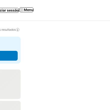
Menu
iciar sessão
 resultados