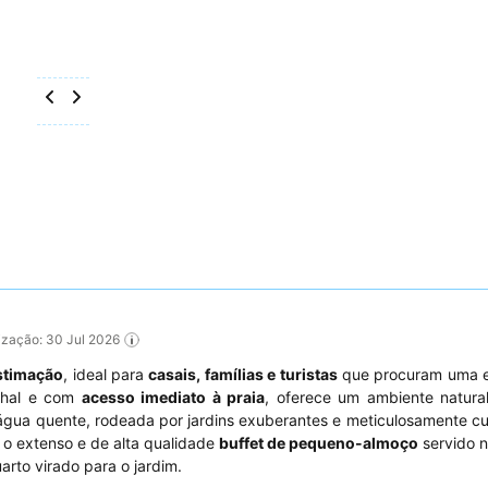
lização: 30 Jul 2026
estimação
, ideal para
casais, famílias e turistas
que procuram uma 
inhal e com
acesso imediato à praia
, oferece um ambiente natura
gua quente, rodeada por jardins exuberantes e meticulosamente c
 o extenso e de alta qualidade
buffet de pequeno-almoço
servido n
uarto virado para o jardim.