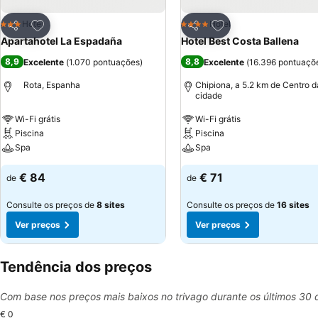
Adicionar aos favoritos
Adicionar aos favor
Hotel
Hotel
3 Estrelas
4 Estrelas
Partilhar
Partilhar
Apartahotel La Espadaña
Hotel Best Costa Ballena
8,9
8,8
Excelente
(
1.070 pontuações
)
Excelente
(
16.396 pontuaçõ
Rota, Espanha
Chipiona, a 5.2 km de Centro d
cidade
Wi-Fi grátis
Wi-Fi grátis
Piscina
Piscina
Spa
Spa
€ 84
€ 71
de
de
Consulte os preços de
8 sites
Consulte os preços de
16 sites
Ver preços
Ver preços
Tendência dos preços
Com base nos preços mais baixos no trivago durante os últimos 30 
€ 0