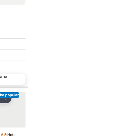
a no
ha popular
Adicionar aos favoritos
Adicionar aos favor
tilhar
Partilhar
Hotel
Hotel