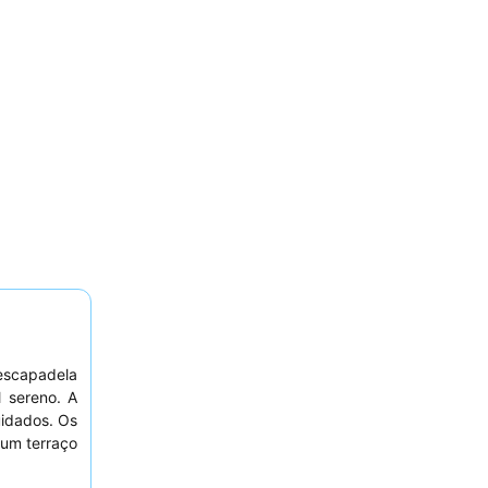
escapadela
l sereno. A
uidados. Os
um terraço