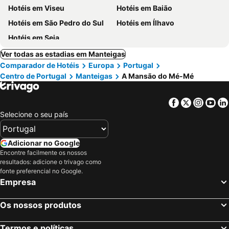
Hotéis em Viseu
Hotéis em Baião
Hotéis em São Pedro do Sul
Hotéis em Ílhavo
Hotéis em Seia
Ver todas as estadias em Manteigas
Comparador de Hotéis
Europa
Portugal
Centro de Portugal
Manteigas
A Mansão do Mé-Mé
Facebook
Twitter
Insta
Yo
Selecione o seu país
Adicionar no Google
Encontre facilmente os nossos
resultados: adicione o trivago como
fonte preferencial no Google.
Empresa
Os nossos produtos
Termos e políticas