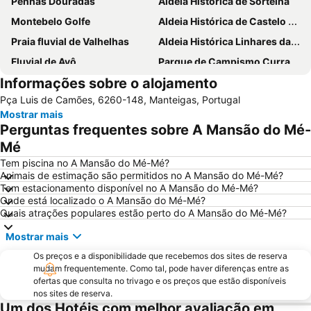
Penhas Douradas
Aldeia Histórica de Sortelha
Montebelo Golfe
Aldeia Histórica de Castelo Novo
Praia fluvial de Valhelhas
Aldeia Histórica Linhares da Beira
Fluvial de Avô
Parque de Campismo Curral do Negro Gouveia
Informações sobre o alojamento
Praia Fluvial da Meimoa
Reserva Natural da Serra da Malcata
Pça Luis de Camões, 6260-148, Manteigas, Portugal
Praça do Rossio
Vila de Avô
Mostrar mais
Aldeia Histórica de Trancoso
Arco romano da Bobadela
Perguntas frequentes sobre A Mansão do Mé-
Fraga da Pena
Museu do Pão
Mé
Piscina Municipal da Covilhã
Funicular de Santo André
Tem piscina no A Mansão do Mé-Mé?
Animais de estimação são permitidos no A Mansão do Mé-Mé?
Sé Catedral da Guarda
Aeródromo de Viseu
Tem estacionamento disponível no A Mansão do Mé-Mé?
Onde está localizado o A Mansão do Mé-Mé?
Castelo de Linhares da Beira
Praia Artificial
Quais atrações populares estão perto do A Mansão do Mé-Mé?
Castelo de Sortelha
Casa de Santar
Mostrar mais
Antiga Judiaria da Guarda
Aristides de Sousa Mendes Foundation
Os preços e a disponibilidade que recebemos dos sites de reserva
Quinta dos Compadres
Museu Grão Vasco
mudam frequentemente. Como tal, pode haver diferenças entre as
ofertas que consulta no trivago e os preços que estão disponíveis
Igreja da Misericordia
nos sites de reserva.
Um dos Hotéis com melhor avaliação em