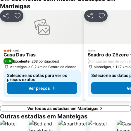
Manteigas
Partilhar
Adicionar aos favoritos
Partilhar
Adicionar aos
Hotel
Hotel
2 Estrelas
Casa Das Tias
Soadro do Zêzere -
8,6
/
Excelente
(
268 pontuações
)
Pontuação não disponíve
Manteigas, a 0.2 km de Centro da cidade
Manteigas, a 11.7 km d
Selecione as datas para ver os
Selecione as datas 
preços exatos.
Ver preços
Ve
Ver todas as estadias em Manteigas
Outras estadias em Manteigas