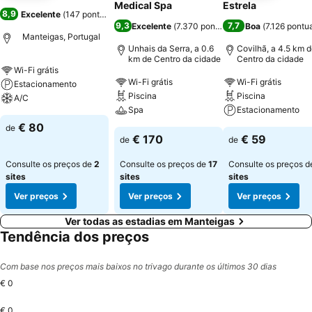
Medical Spa
Estrela
8,9
Excelente
(
147 pontuações
)
9,3
7,7
Excelente
(
7.370 pontuações
Boa
)
(
7.126 pontu
Manteigas, Portugal
Unhais da Serra, a 0.6
Covilhã, a 4.5 km 
km de Centro da cidade
Centro da cidade
Wi-Fi grátis
Wi-Fi grátis
Wi-Fi grátis
Estacionamento
Piscina
Piscina
A/C
Spa
Estacionamento
€ 80
de
€ 170
€ 59
de
de
Consulte os preços de
2
Consulte os preços de
17
Consulte os preços 
sites
sites
sites
Ver preços
Ver preços
Ver preços
Ver todas as estadias em Manteigas
Tendência dos preços
Com base nos preços mais baixos no trivago durante os últimos 30 dias
€ 0
€ 0