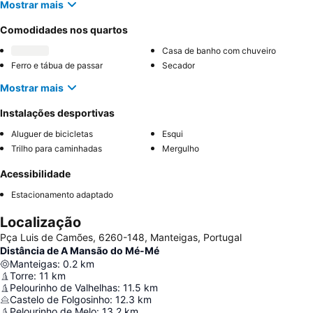
Mostrar mais
Comodidades nos quartos
Casa de banho com chuveiro
Ferro e tábua de passar
Secador
Mostrar mais
Instalações desportivas
Aluguer de bicicletas
Esqui
Trilho para caminhadas
Mergulho
Acessibilidade
Estacionamento adaptado
Localização
Pça Luis de Camões, 6260-148, Manteigas, Portugal
Distância de A Mansão do Mé-Mé
Manteigas
:
0.2
km
Torre
:
11
km
Pelourinho de Valhelhas
:
11.5
km
Castelo de Folgosinho
:
12.3
km
Pelourinho de Melo
:
13.2
km