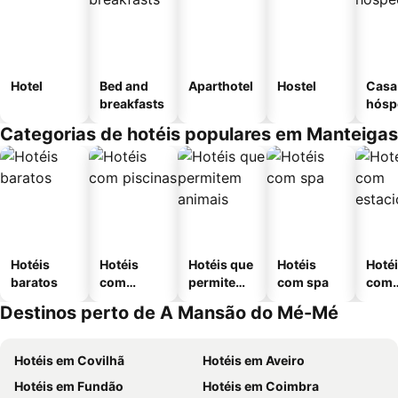
Hotel
Bed and
Aparthotel
Hostel
Casa
breakfasts
hósp
Categorias de hotéis populares em Manteigas
Hotéis
Hotéis
Hotéis que
Hotéis
Hoté
baratos
com
permitem
com spa
com
piscinas
animais
esta
Destinos perto de A Mansão do Mé-Mé
ment
Hotéis em Covilhã
Hotéis em Aveiro
Hotéis em Fundão
Hotéis em Coimbra