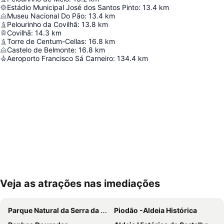
Estádio Municipal José dos Santos Pinto
:
13.4
km
Museu Nacional Do Pão
:
13.4
km
Pelourinho da Covilhã
:
13.8
km
Covilhã
:
14.3
km
Torre de Centum-Cellas
:
16.8
km
Castelo de Belmonte
:
16.8
km
Aeroporto Francisco Sá Carneiro
:
134.4
km
Veja as atrações nas imediações
Ampliar mapa
Parque Natural da Serra da Estrela
Piodão -Aldeia Histórica