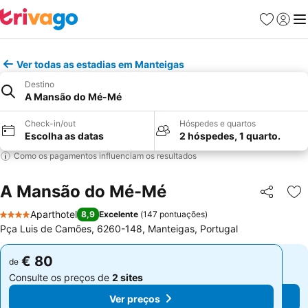
Favoritos
Iniciar
Me
Ver todas as estadias em Manteigas
Destino
A Mansão do Mé-Mé
Check-in/out
Hóspedes e quartos
Escolha as datas
2 hóspedes, 1 quarto.
Como os pagamentos influenciam os resultados
A Mansão do Mé-Mé
Partilhar
Ad
Aparthotel
8,9
Excelente
(
147 pontuações
)
4 Estrelas
Pça Luis de Camões, 6260-148, Manteigas, Portugal
€ 80
€ 80
de
de
Consulte os preços de
2 sites
Consulte os preços de
2 sites
Ver preços
Ver preços