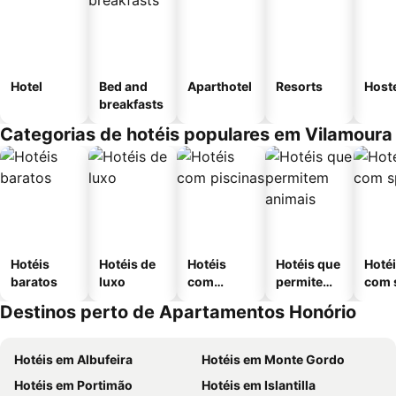
Hotel
Bed and
Aparthotel
Resorts
Host
breakfasts
Categorias de hotéis populares em Vilamoura
Hotéis
Hotéis de
Hotéis
Hotéis que
Hoté
baratos
luxo
com
permitem
com 
piscinas
animais
Destinos perto de Apartamentos Honório
Hotéis em Albufeira
Hotéis em Monte Gordo
Hotéis em Portimão
Hotéis em Islantilla