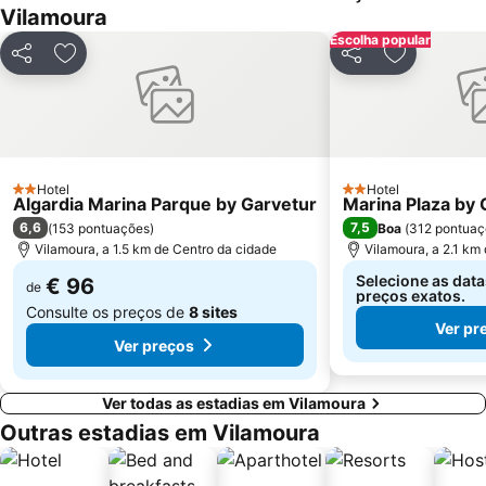
Vilamoura
Ferreiras
Aqualand Algarve
Escolha popular
Prainha
Areias de São João
Partilhar
Adicionar aos favoritos
Partilhar
Adicionar a
Praia de Três Irmãos
Praia do Ancão
Sesmarias
Aveiros
Paderne
Carvoeiro
Barra da Fuseta Beach
Praia Maria Luísa
Hotel
Hotel
2 Estrelas
2 Estrelas
Algardia Marina Parque by Garvetur
Vale De Parra
Galé Leste
Marina Plaza by 
6,6
7,5
(
153 pontuações
)
Boa
(
312 pontuaç
Quinta da Balaia
Estação de Caminhos de Ferro de Faro
Vilamoura, a 1.5 km de Centro da cidade
Vilamoura, a 2.1 km
Selecione as data
€ 96
de
preços exatos.
Consulte os preços de
8 sites
Ver pr
Ver preços
Ver todas as estadias em Vilamoura
Outras estadias em Vilamoura