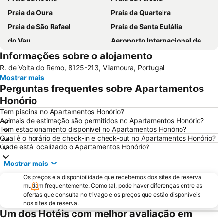
Praia da Oura
Praia da Quarteira
Praia de São Rafael
Praia de Santa Eulália
do Vau
Aeroporto Internacional de Faro - Gago Coutinho
Informações sobre o alojamento
Praia da Galé
slide & splash
R. de Volta do Remo, 8125-213, Vilamoura, Portugal
Praia dos Pescadores
Autodrómo Internacional Algarve
Mostrar mais
Vilamoura Marina
Praia da Ilha da Armona
Perguntas frequentes sobre Apartamentos
Balaia Golf Village
Praia da Ilha de Tavira
Honório
Praia do Barril
de Armação de Pera
Tem piscina no Apartamentos Honório?
Animais de estimação são permitidos no Apartamentos Honório?
Meia Praia
Aldeia das Açoteias
Tem estacionamento disponível no Apartamentos Honório?
Qual é o horário de check-in e check-out no Apartamentos Honório?
Montechoro
Fuseta(Mar) Beach
Onde está localizado o Apartamentos Honório?
De Vilamoura
Olhos de Água
Mostrar mais
Marina de Portimão
Estádio Algarve
Os preços e a disponibilidade que recebemos dos sites de reserva
Praia do Carvoeiro
Inatel Beach
mudam frequentemente. Como tal, pode haver diferenças entre as
ofertas que consulta no trivago e os preços que estão disponíveis
Marina de Albufeira
AlgarveShopping
nos sites de reserva.
Praia da Ilha do Farol
Do Alvor
Um dos Hotéis com melhor avaliação em