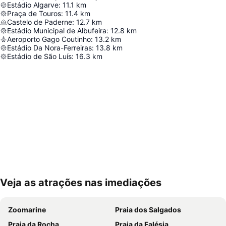
Estádio Algarve
:
11.1
km
Praça de Touros
:
11.4
km
Castelo de Paderne
:
12.7
km
Estádio Municipal de Albufeira
:
12.8
km
Aeroporto Gago Coutinho
:
13.2
km
Estádio Da Nora-Ferreiras
:
13.8
km
Estádio de São Luís
:
16.3
km
Veja as atrações nas imediações
Ampliar mapa
Zoomarine
Praia dos Salgados
Praia da Rocha
Praia da Falésia