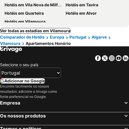
Hotéis em Vila Nova de Milfontes
Hotéis em Tavira
Hotéis em Quarteira
Hotéis em Alvor
Hotéis em Vilamoura
Ver todas as estadias em Vilamoura
Comparador de Hotéis
Europa
Portugal
Algarve
Vilamoura
Apartamentos Honório
Facebook
Twitter
Insta
Yo
Selecione o seu país
Adicionar no Google
Encontre facilmente os nossos
resultados: adicione o trivago como
fonte preferencial no Google.
Empresa
Os nossos produtos
Termos e políticas