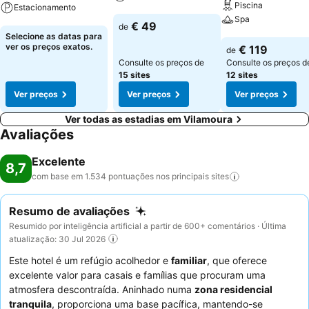
Piscina
Estacionamento
Spa
Ver preços
€ 49
de
Ver preços
Selecione as datas para
Ver preços
ver os preços exatos.
€ 119
de
Consulte os preços de
Consulte os preços d
15 sites
12 sites
Ver preços
Ver preços
Ver preços
Ver todas as estadias em Vilamoura
Avaliações
Excelente
8,7
com base em 1.534 pontuações nos principais
sites
Resumo de avaliações
Resumido por inteligência artificial a partir de 600+ comentários · Última
atualização: 30 Jul 2026
Este hotel é um refúgio acolhedor e
familiar
, que oferece
excelente valor para casais e famílias que procuram uma
atmosfera descontraída. Aninhado numa
zona residencial
tranquila
, proporciona uma base pacífica, mantendo-se