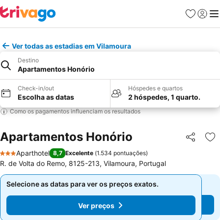
Favoritos
Iniciar
Me
Ver todas as estadias em Vilamoura
Destino
Apartamentos Honório
Check-in/out
Hóspedes e quartos
Escolha as datas
2 hóspedes, 1 quarto.
Como os pagamentos influenciam os resultados
Apartamentos Honório
Partilhar
Ad
Aparthotel
8,7
Excelente
(
1.534 pontuações
)
3 Estrelas
R. de Volta do Remo, 8125-213, Vilamoura, Portugal
Selecione as datas para ver os preços exatos.
Selecione as datas para ver os preços exatos.
Ver preços
Ver preços