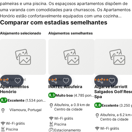
palmeiras e uma piscina. Os espaçosos apartamentos dispõem de
uma varanda com comodidades para churrascos. Os Apartamentos
Honório estão confortavelmente equipados com uma cozinha
Comparar com estadias semelhantes
completa com um micro-ondas e um frigorífico. Cada apartamento
também inclui uma área de estar com uma televisão por satélite e
Alojamento selecionado
Alojamentos semelhantes
uma casa de banho privativa. Os hóspedes podem desfrutar de
especialidades diárias e de saladas no restaurante do resort, que
tem um amplo ecrã para assistir a eventos desportivos. São
organizadas várias noites temáticas durante o Verão com música ao
vivo e karaoke. Para além do serviço de transporte de/para o
aeroporto e o aluguer de carros, o hotel disponibiliza
estacionamento gratuito e uma sala de bilhar. Os campos de golfe
mais próximos podem ser alcançados em 5 minutos de carro. Os
Aparthotel
Hotel
Hotel
3 Estrelas
3 Estrelas
5 Estrelas
Partilhar
Adicionar aos favoritos
Partilhar
Adicionar aos favoritos
Partilhar
Adicionar
Apartamentos Honório ficam a 5 minutos de carro da praia e da
Apartamentos
INATEL Albufeira
Algarve Marriott
marina de Vilamoura. O Aeroporto de Faro está situado a 20 km.
Honório
Salgados Golf Reso
8,3
Muito boa
(
4.785 pontuações
)
Spa
8,7
Excelente
(
1.534 pontuações
)
Albufeira, a 0.9 km de
8,8
Excelente
(
3.250 
Centro da cidade
Vilamoura, Portugal
Albufeira, a 6.2 km
Wi-Fi grátis
Centro da cidade
Wi-Fi grátis
Piscina
Wi-Fi grátis
Piscina
Estacionamento