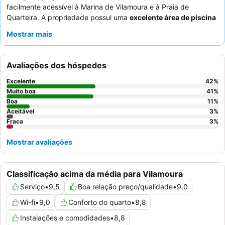
facilmente acessível à Marina de Vilamoura e à Praia de
Quarteira. A propriedade possui uma
excelente área de piscina
com um ecrã grande para entretenimento, perfeita para relaxar.
Mostrar mais
Os hóspedes elogiam consistentemente os
funcionários
simpáticos e atenciosos
e as ofertas deliciosas e de alto nível
do restaurante Belle, incluindo um pequeno-almoço muito bom.
Avaliações dos hóspedes
Para uma experiência mais personalizada, considere um
apartamento com uma
área de churrasco privada
para
Excelente
42
%
melhorar a sua estadia com self-catering.
Muito boa
41
%
Boa
11
%
Aceitável
3
%
Fraca
3
%
Mostrar avaliações
Classificação acima da média para Vilamoura
Serviço
•
9,5
Boa relação preço/qualidade
•
9,0
Wi-fi
•
9,0
Conforto do quarto
•
8,8
Instalações e comodidades
•
8,8