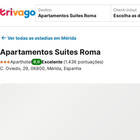
Destino
Check-in/out
Escolha as 
Ver todas as estadias em Mérida
Apartamentos Suites Roma
Aparthotel
Excelente
(
1.436 pontuações
)
9,0
3 Estrelas
C. Oviedo, 29, 06800, Mérida, Espanha