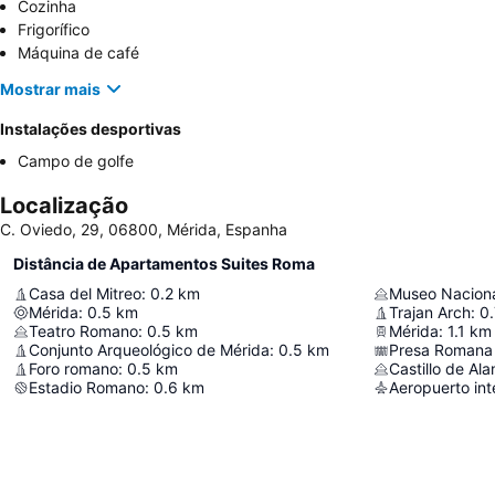
Cozinha
Frigorífico
Máquina de café
Mostrar mais
Instalações desportivas
Campo de golfe
Localização
C. Oviedo, 29, 06800, Mérida, Espanha
Distância de Apartamentos Suites Roma
Casa del Mitreo
:
0.2
km
Museo Naciona
Mérida
:
0.5
km
Trajan Arch
:
0.
Teatro Romano
:
0.5
km
Mérida
:
1.1
km
Conjunto Arqueológico de Mérida
:
0.5
km
Presa Romana
Foro romano
:
0.5
km
Castillo de Al
Estadio Romano
:
0.6
km