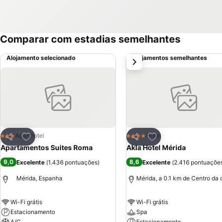
Comparar com estadias semelhantes
Alojamento selecionado
Alojamentos semelhantes
próximo
Adicionar aos favoritos
Adicionar aos favor
Aparthotel
Hotel
3 Estrelas
4 Estrelas
Partilhar
Partilhar
Apartamentos Suites Roma
Akla Hotel Mérida
9,0
8,6
Excelente
(
1.436 pontuações
)
Excelente
(
2.416 pontuaçõe
Mérida, Espanha
Mérida, a 0.1 km de Centro da 
Wi-Fi grátis
Wi-Fi grátis
Estacionamento
Spa
A/C
Estacionamento