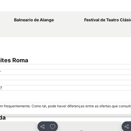
Ampliar mapa
Balneario de Alange
Festival de Teatro Clásico 
uites Roma
?
?
m frequentemente. Como tal, pode haver diferenças entre as ofertas que consult
da
avoritos
Adicionar aos favoritos
Partilhar
Par