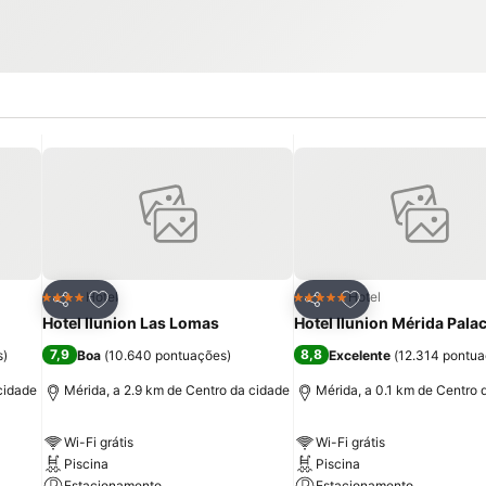
itos
Adicionar aos favoritos
Adicionar aos fav
Hotel
Hotel
4 Estrelas
5 Estrelas
Partilhar
Partilhar
Hotel Ilunion Las Lomas
Hotel Ilunion Mérida Pala
7,9
8,8
s
)
Boa
(
10.640 pontuações
)
Excelente
(
12.314 pontu
cidade
Mérida, a 2.9 km de Centro da cidade
Mérida, a 0.1 km de Centro 
Wi-Fi grátis
Wi-Fi grátis
Piscina
Piscina
Estacionamento
Estacionamento