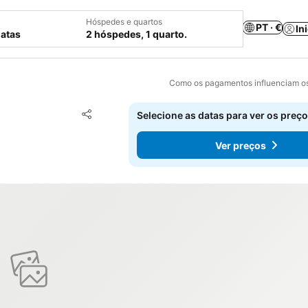
Hóspedes e quartos
PT · €
In
datas
2 hóspedes, 1 quarto.
Como os pagamentos influenciam os
Adicionar aos favoritos
Selecione as datas para ver os preço
Partilhar
Ver preços