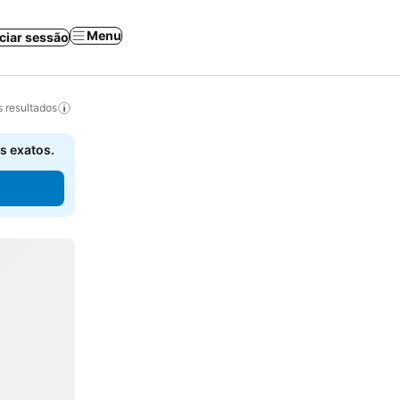
Menu
iciar sessão
 resultados
s exatos.