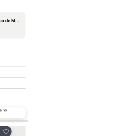
de Mérida
a no
Adicionar aos favoritos
Adicionar aos favor
tilhar
Partilhar