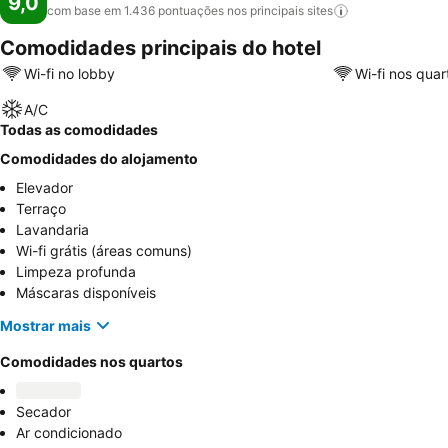
9,0
com base em 1.436 pontuações nos principais
sites
Comodidades principais do hotel
Wi-fi no lobby
Wi-fi nos quar
A/C
Todas as comodidades
Comodidades do alojamento
Elevador
Terraço
Lavandaria
Wi-fi grátis (áreas comuns)
Limpeza profunda
Máscaras disponíveis
Mostrar mais
Comodidades nos quartos
Secador
Ar condicionado