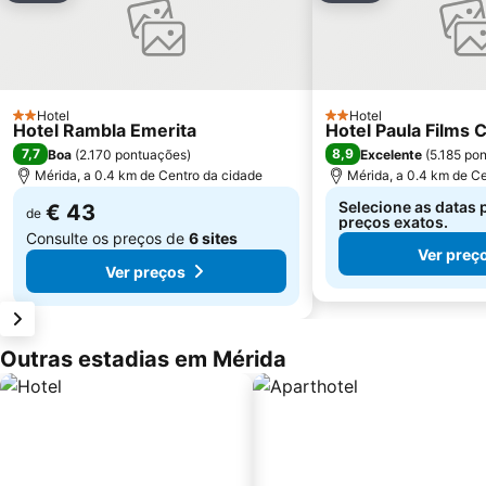
Hotel
Hotel
2 Estrelas
2 Estrelas
Hotel Rambla Emerita
Hotel Paula Films C
7,7
8,9
Boa
(
2.170 pontuações
)
Excelente
(
5.185 po
Mérida, a 0.4 km de Centro da cidade
Mérida, a 0.4 km de C
Selecione as datas 
€ 43
de
preços exatos.
Consulte os preços de
6 sites
Ver preç
Ver preços
Outras estadias em Mérida