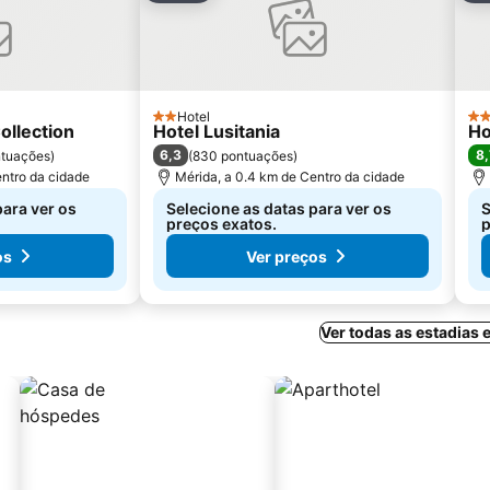
Hotel
2 Estrelas
2 E
ollection
Hotel Lusitania
Ho
6,3
8,
ntuações
)
(
830 pontuações
)
entro da cidade
Mérida, a 0.4 km de Centro da cidade
para ver os
Selecione as datas para ver os
S
preços exatos.
p
os
Ver preços
Ver todas as estadias