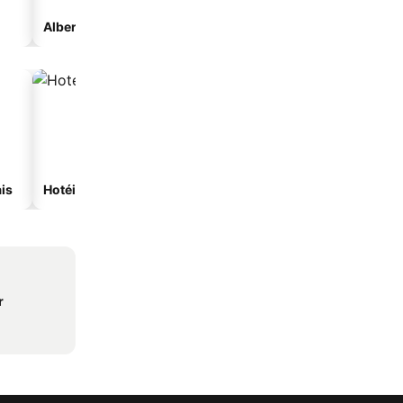
Albergue
is
Hotéis com spa
Hotéis com estacionam
r