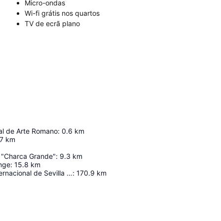
Micro-ondas
Wi-fi grátis nos quartos
TV de ecrã plano
l de Arte Romano
:
0.6
km
7
km
 "Charca Grande"
:
9.3
km
ange
:
15.8
km
Aeropuerto internacional de Sevilla - San Pablo
:
170.9
km