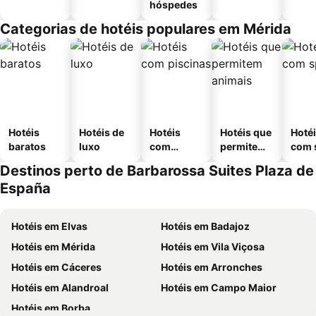
hóspedes
Categorias de hotéis populares em Mérida
Hotéis
Hotéis de
Hotéis
Hotéis que
Hoté
baratos
luxo
com
permitem
com 
piscinas
animais
Destinos perto de Barbarossa Suites Plaza de
España
Hotéis em Elvas
Hotéis em Badajoz
Hotéis em Mérida
Hotéis em Vila Viçosa
Hotéis em Cáceres
Hotéis em Arronches
Hotéis em Alandroal
Hotéis em Campo Maior
Hotéis em Borba