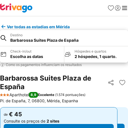
Favoritos
Iniciar
Me
Ver todas as estadias em Mérida
Destino
Barbarossa Suites Plaza de España
Check-in/out
Hóspedes e quartos
Escolha as datas
2 hóspedes, 1 quarto.
Como os pagamentos influenciam os resultados
Barbarossa Suites Plaza de
España
Partilhar
Ad
Aparthotel
8,9
Excelente
(
1.574 pontuações
)
3 Estrelas
Pl. de España, 7, 06800, Mérida, Espanha
€ 45
€ 45
de
de
Consulte os preços de
2 sites
Consulte os preços de
2 sites