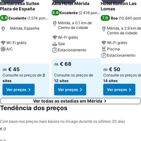
Partilhar
Adicionar aos favoritos
Partilhar
Adicionar aos favoritos
Partilhar
Adicionar
Barbarossa Suites
Akla Hotel Mérida
Hotel Ilunion Las
Plaza de España
Lomas
8,6
Excelente
(
2.416 pontuações
)
8,9
7,9
Excelente
(
1.574 pontuações
)
Boa
(
10.640 pon
Mérida, a 0.1 km de
Centro da cidade
Mérida, Espanha
Mérida, a 2.9 km d
Centro da cidade
Wi-Fi grátis
Wi-Fi grátis
Wi-Fi grátis
Spa
A/C
Piscina
Estacionamento
Estacionamento
Ver preços
Ver preços
€ 68
de
Ver preços
€ 45
€ 50
de
de
Consulte os preços de
2
Consulte os preços de
Consulte os preços d
sites
12 sites
14 sites
Ver preços
Ver preços
Ver preços
Ver todas as estadias em Mérida
Tendência dos preços
Com base nos preços mais baixos no trivago durante os últimos 30 dias
€ 0