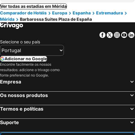
Ver todas as estadias em Mérida
Comparador de Hotéis
Europa
Espanha
Extremadura
Mérida
Barbarossa Suites Plaza de España
Facebook
Twitter
Insta
Yo
Selecione o seu país
Adicionar no Google
Encontre facilmente os nossos
resultados: adicione o trivago como
fonte preferencial no Google.
Empresa
Os nossos produtos
Termos e políticas
Suporte