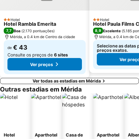
Hotel
Hotel
2 Estrelas
2 Estrelas
Hotel Rambla Emerita
Hotel Paula Films C
7,7
8,9
Boa
(
2.170 pontuações
)
Excelente
(
5.185 po
Mérida, a 0.4 km de Centro da cidade
Mérida, a 0.4 km de C
Selecione as datas 
€ 43
de
preços exatos.
Consulte os preços de
6 sites
Ver preç
Ver preços
Ver todas as estadias em Mérida
Outras estadias em Mérida
Hotel
Aparthotel
Casa de
Aparthotel
Albe