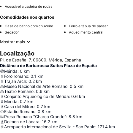
Acessível a cadeira de rodas
Comodidades nos quartos
Casa de banho com chuveiro
Ferro e tábua de passar
Secador
Aquecimento central
Mostrar mais
Localização
Pl. de España, 7, 06800, Mérida, Espanha
Distância de Barbarossa Suites Plaza de España
Mérida
:
0
km
Foro romano
:
0.1
km
Trajan Arch
:
0.2
km
Museo Nacional de Arte Romano
:
0.5
km
Teatro Romano
:
0.6
km
Conjunto Arqueológico de Mérida
:
0.6
km
Mérida
:
0.7
km
Casa del Mitreo
:
0.7
km
Estadio Romano
:
0.8
km
Presa Romana "Charca Grande"
:
8.8
km
Dolmen de Lácara
:
16.2
km
Aeropuerto internacional de Sevilla - San Pablo
:
171.4
km