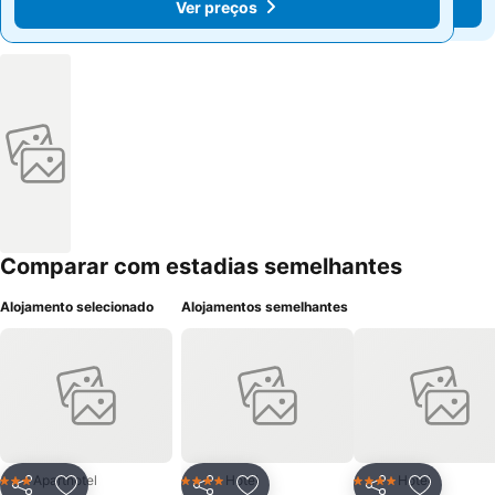
Ver preços
Ver preços
Comparar com estadias semelhantes
Alojamento selecionado
Alojamentos semelhantes
Aparthotel
Hotel
Hotel
3 Estrelas
4 Estrelas
4 Estrelas