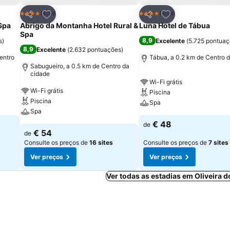
itos
Adicionar aos favoritos
Adicionar aos fav
Hotel
Hotel
4 Estrelas
4 Estrelas
Partilhar
Partilhar
Spa
Abrigo da Montanha Hotel Rural &
Luna Hotel de Tábua
Spa
8,9
s
)
Excelente
(
5.725 pontua
8,9
Excelente
(
2.632 pontuações
)
entro
Tábua, a 0.2 km de Centro 
Sabugueiro, a 0.5 km de Centro da
cidade
Wi-Fi grátis
Wi-Fi grátis
Piscina
Piscina
Spa
Spa
€ 48
de
€ 54
de
Consulte os preços de
16 sites
Consulte os preços de
7 sites
Ver preços
Ver preços
Ver todas as estadias em Oliveira d