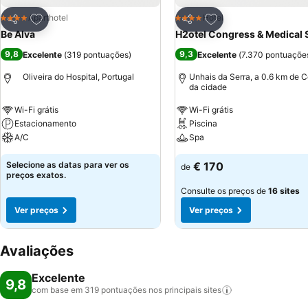
Adicionar aos favoritos
Adicionar aos favor
Aparthotel
Hotel
4 Estrelas
4 Estrelas
Partilhar
Partilhar
Be Alva
H2otel Congress & Medical 
9,8
9,3
Excelente
(
319 pontuações
)
Excelente
(
7.370 pontuaçõe
Oliveira do Hospital, Portugal
Unhais da Serra, a 0.6 km de C
da cidade
Wi-Fi grátis
Wi-Fi grátis
Estacionamento
Piscina
A/C
Spa
Selecione as datas para ver os
€ 170
de
preços exatos.
Consulte os preços de
16 sites
Ver preços
Ver preços
Avaliações
Excelente
9,8
com base em 319 pontuações nos principais
sites