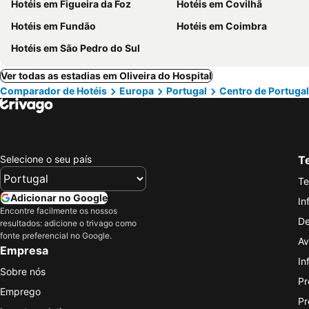
Hotéis em Figueira da Foz
Hotéis em Covilhã
Hotéis em Fundão
Hotéis em Coimbra
Hotéis em São Pedro do Sul
Ver todas as estadias em Oliveira do Hospital
Comparador de Hotéis
Europa
Portugal
Centro de Portugal
Selecione o seu país
Te
Te
Adicionar no Google
In
Encontre facilmente os nossos
De
resultados: adicione o trivago como
fonte preferencial no Google.
Av
Empresa
In
Sobre nós
Pr
Emprego
Pr