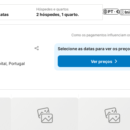
Hóspedes e quartos
PT · €
In
datas
2 hóspedes, 1 quarto.
Como os pagamentos influenciam os
Adicionar aos favoritos
Selecione as datas para ver os preço
Partilhar
Ver preços
tal, Portugal