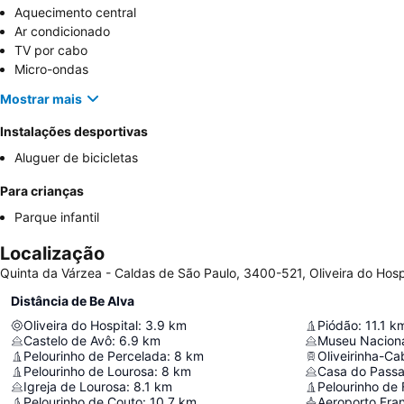
Aquecimento central
Ar condicionado
TV por cabo
Micro-ondas
Mostrar mais
Instalações desportivas
Aluguer de bicicletas
Para crianças
Parque infantil
Localização
Quinta da Várzea - Caldas de São Paulo, 3400-521, Oliveira do Hospi
Distância de Be Alva
Oliveira do Hospital
:
3.9
km
Piódão
:
11.1
k
Castelo de Avô
:
6.9
km
Museu Naciona
Pelourinho de Percelada
:
8
km
Oliveirinha-C
Pelourinho de Lourosa
:
8
km
Igreja de Lourosa
:
8.1
km
Pelourinho de 
Pelourinho de Couto
:
10.7
km
Aeroporto Fran