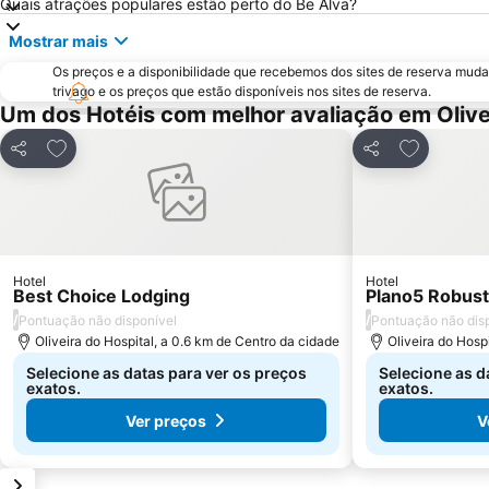
Quais atrações populares estão perto do Be Alva?
Mostrar mais
Os preços e a disponibilidade que recebemos dos sites de reserva muda
trivago e os preços que estão disponíveis nos sites de reserva.
Um dos Hotéis com melhor avaliação em Olive
Adicionar aos favoritos
Adicionar 
Partilhar
Partilhar
Hotel
Hotel
Best Choice Lodging
Plano5 Robust
/
/
Pontuação não disponível
Pontuação não dis
Oliveira do Hospital, a 0.6 km de Centro da cidade
Oliveira do Hosp
Selecione as datas para ver os preços
Selecione as d
exatos.
exatos.
Ver preços
V