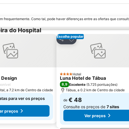
m frequentemente. Como tal, pode haver diferenças entre as ofertas que consult
ira do Hospital
Escolha popular
aos favoritos
Adicionar aos favoritos
Partilhar
Hotel
4 Estrelas
 Design
Luna Hotel de Tábua
8,9
ponível
Excelente
(
5.725 pontuações
)
ital, a 7.2 km de Centro da cidade
Tábua, a 0.2 km de Centro da cidade
atas para ver os preços
€ 48
de
Consulte os preços de
7 sites
er preços
Ver preços