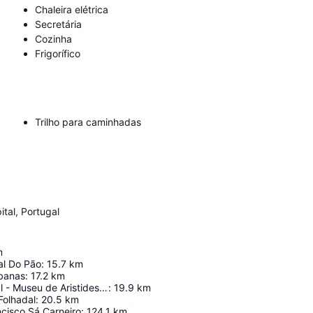
Chaleira elétrica
Secretária
Cozinha
Frigorífico
Trilho para caminhadas
tal, Portugal
m
l Do Pão
:
15.7
km
abanas
:
17.2
km
Casa do Passal - Museu de Aristides de Sousa Mendes
:
19.9
km
Folhadal
:
20.5
km
cisco Sá Carneiro
:
124.1
km