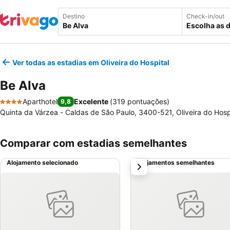
Destino
Check-in/out
Escolha as 
Ver todas as estadias em Oliveira do Hospital
Be Alva
Aparthotel
Excelente
(
319 pontuações
)
9,8
4 Estrelas
Quinta da Várzea - Caldas de São Paulo, 3400-521, Oliveira do Hospi
Comparar com estadias semelhantes
Alojamento selecionado
Alojamentos semelhantes
próximo