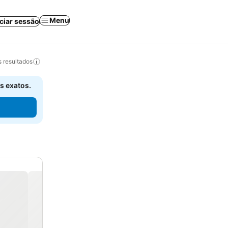
Menu
iciar sessão
 resultados
s exatos.