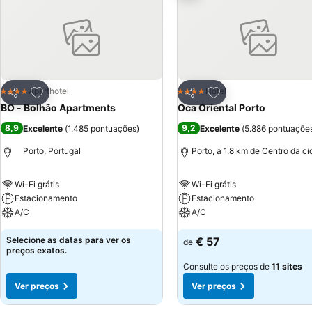
Adicionar aos favoritos
Adicionar aos favor
Aparthotel
Hotel
4 Estrelas
4 Estrelas
Partilhar
Partilhar
BO - Bolhão Apartments
Oca Oriental Porto
8,9
9,2
Excelente
(
1.485 pontuações
)
Excelente
(
5.886 pontuaçõe
Porto, Portugal
Porto, a 1.8 km de Centro da c
Wi-Fi grátis
Wi-Fi grátis
Estacionamento
Estacionamento
A/C
A/C
Selecione as datas para ver os
€ 57
de
preços exatos.
Consulte os preços de
11 sites
Ver preços
Ver preços