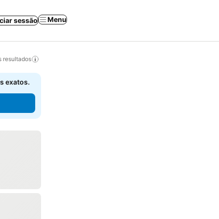
Menu
iciar sessão
 resultados
s exatos.