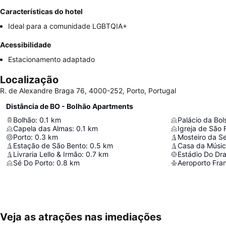
Características do hotel
Ideal para a comunidade LGBTQIA+
Acessibilidade
Estacionamento adaptado
Localização
R. de Alexandre Braga 76, 4000-252, Porto, Portugal
Distância de BO - Bolhão Apartments
Bolhão
:
0.1
km
Palácio da Bol
Capela das Almas
:
0.1
km
Igreja de São 
Porto
:
0.3
km
Mosteiro da Se
Estação de São Bento
:
0.5
km
Casa da Músi
Livraria Lello & Irmão
:
0.7
km
Estádio Do Dr
Sé Do Porto
:
0.8
km
Aeroporto Fran
Veja as atrações nas imediações