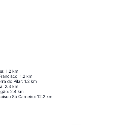
sa
:
1.2
km
Francisco
:
1.2
km
rra do Pilar
:
1.2
km
ca
:
2.3
km
agão
:
2.4
km
cisco Sá Carneiro
:
12.2
km
Ampliar mapa