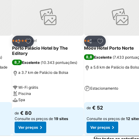
itos
Adicionar aos favoritos
Adicionar aos fav
Hotel
Hotel
5 Estrelas
2 Estrelas
Partilhar
Partilhar
Porto Palácio Hotel by The
Moov Hotel Porto Norte
Editory
8,8
s
)
Excelente
(
7.433 pontua
8,7
Excelente
(
10.343 pontuações
)
idade
a 5.6 km de Palácio da Bols
a 3.7 km de Palácio da Bolsa
Wi-Fi grátis
Estacionamento
Piscina
Spa
€ 52
de
€ 80
de
Consulte os preços de
19 sites
Consulte os preços de
12 site
Ver preços
Ver preços
Ver todas as estadia