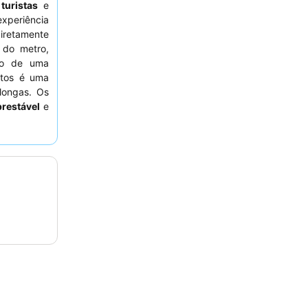
a
turistas
e
xperiência
diretamente
do metro,
são de uma
tos é uma
longas. Os
prestável
e
um mercado
stadia mais
ão estejam
 odores de