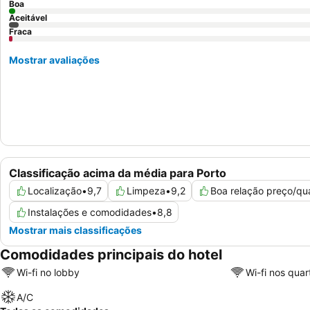
Boa
Aceitável
Fraca
Mostrar avaliações
Classificação acima da média para Porto
Localização
•
9,7
Limpeza
•
9,2
Boa relação preço/qu
Instalações e comodidades
•
8,8
Mostrar mais classificações
Comodidades principais do hotel
Wi-fi no lobby
Wi-fi nos quar
A/C