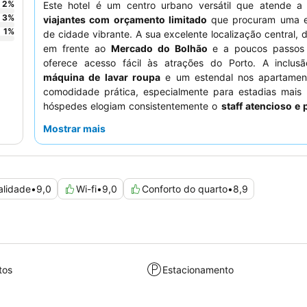
2
%
Este hotel é um centro urbano versátil que atende 
3
%
viajantes com orçamento limitado
que procuram uma e
1
%
de cidade vibrante. A sua excelente localização central, 
em frente ao
Mercado do Bolhão
e a poucos passos 
oferece acesso fácil às atrações do Porto. A inclu
máquina de lavar roupa
e um estendal nos apartamen
comodidade prática, especialmente para estadias mais 
hóspedes elogiam consistentemente o
staff atencioso e 
a proximidade a inúmeros restaurantes locais e a 
Mostrar mais
fantástico para diversas opções de refeição. Para uma e
tranquila, os hóspedes podem preferir quartos que n
virados para as traseiras para evitar potenciais
restaurantes.
alidade
•
9,0
Wi-fi
•
9,0
Conforto do quarto
•
8,9
tos
Estacionamento