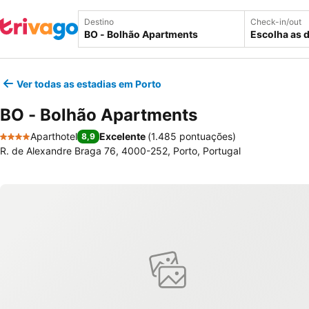
Destino
Check-in/out
Escolha as 
Ver todas as estadias em Porto
BO - Bolhão Apartments
Aparthotel
Excelente
(
1.485 pontuações
)
8,9
4 Estrelas
R. de Alexandre Braga 76, 4000-252, Porto, Portugal