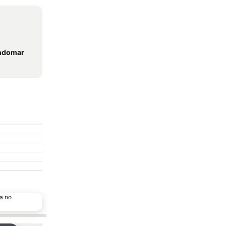
ondomar
a no