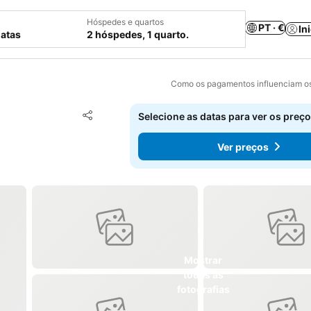
Hóspedes e quartos
PT · €
In
datas
2 hóspedes, 1 quarto.
Como os pagamentos influenciam os
Adicionar aos favoritos
Selecione as datas para ver os preço
Partilhar
Ver preços