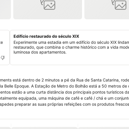
Edifício restaurado do século XIX
te
Experimente uma estadia em um edifício do século XIX linda
restaurado, que combina o charme histórico com a vida mod
luminosa dos apartamentos.
tments está dentro de 2 minutos a pé da Rua de Santa Catarina, rod
tá a 50 metros de distância,
 totalmente equipada, uma máquina de café e café / chá e um conjun
hóspedes preparar as suas próprias refeições com os produtos fresc
ercado do Bolhão, os estúdios e os apartamentos têm o nome de alg
 Bordalo Pinheiro, o mais famoso ceramista português.