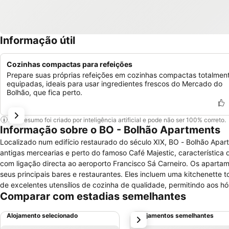
Informação útil
Cozinhas compactas para refeições
Prepare suas próprias refeições em cozinhas compactas totalmen
equipadas, ideais para usar ingredientes frescos do Mercado do
Bolhão, que fica perto.
Este resumo foi criado por inteligência artificial e pode não ser 100% correto.
Informação sobre o BO - Bolhão Apartments
Localizado num edifício restaurado do século XIX, BO - Bolhão Apar
antigas mercearias e perto do famoso Café Majestic, característica da Belle Epoque. A Estação de Metro do Bolhão es
com ligação directa ao aeroporto Francisco Sá Carneiro. Os apartamentos estão a uma curta distância dos principais pontos turísticos da cidade e
seus principais bares e restaurantes. Eles incluem uma kitchenette
de excelentes utensílios de cozinha de qualidade, permitindo aos 
Comparar com estadias semelhantes
no Mercado do Bolhão, do outro lado da rua. Como um tributo ao M
produtos que são vendidos lá, e são representados por uma peça de
Alojamento selecionado
Alojamentos semelhantes
próximo