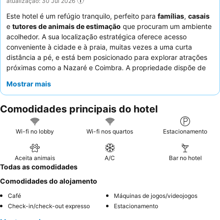
atualização: 30 Jul 2026
Este hotel é um refúgio tranquilo, perfeito para
famílias
,
casais
e
tutores de animais de estimação
que procuram um ambiente
acolhedor. A sua localização estratégica oferece acesso
conveniente à cidade e à praia, muitas vezes a uma curta
distância a pé, e está bem posicionado para explorar atrações
próximas como a Nazaré e Coimbra. A propriedade dispõe de
excelentes
instalações para famílias
e um relaxante alpendre
Mostrar mais
com vista para a serra. Os hóspedes elogiam consistentemente
a hospitalidade excecional do pessoal e o excelente pequeno-
Comodidades principais do hotel
almoço, que apresenta ingredientes frescos, de alta qualidade
e, muitas vezes, de origem local. Para uma estadia
verdadeiramente relaxante, considere reservar um quarto com
Wi-fi no lobby
Wi-fi nos quartos
Estacionamento
varanda privada ou acesso ao jardim.
Aceita animais
A/C
Bar no hotel
Todas as comodidades
Comodidades do alojamento
Café
Máquinas de jogos/videojogos
Check-in/check-out expresso
Estacionamento