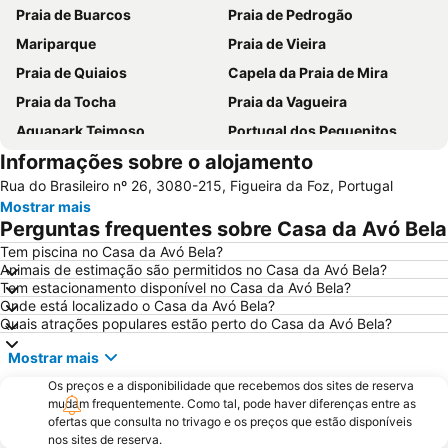
Praia de Buarcos
Praia de Pedrogão
Mariparque
Praia de Vieira
Praia de Quiaios
Capela da Praia de Mira
Praia da Tocha
Praia da Vagueira
Aquapark Teimoso
Portugal dos Pequenitos
Informações sobre o alojamento
Praia do Areão
Relógio Beach
Rua do Brasileiro nº 26, 3080-215, Figueira da Foz, Portugal
Praia do Cabedelo
Praia de São Pedro de Moel
Mostrar mais
Mata do Buçaco
Praia Fluvial dos Olhos da Fervença
Perguntas frequentes sobre Casa da Avó Bela
Estádio Municipal de Leiria
Museu Militar do Buçaco
Tem piscina no Casa da Avó Bela?
Animais de estimação são permitidos no Casa da Avó Bela?
Universidade de Coimbra
Cova Gala Beach
Tem estacionamento disponível no Casa da Avó Bela?
Osso da Baleia
Baixa de Coimbra
Onde está localizado o Casa da Avó Bela?
Quais atrações populares estão perto do Casa da Avó Bela?
Figueira
Praia da Costa de Lavos
Mostrar mais
Gafanha da Boa Hora Beach
Porto da Figueira da Foz
Os preços e a disponibilidade que recebemos dos sites de reserva
Estádio Cidade de Coimbra
Praia da Claridade
mudam frequentemente. Como tal, pode haver diferenças entre as
Parque Aquático Vaga Splash
Praia da Leirosa
ofertas que consulta no trivago e os preços que estão disponíveis
nos sites de reserva.