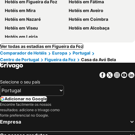
Hotéis em Figueira da Foz
Hotéis em Fátima
Hotéis em Mira
Hotéis em Aveiro
Hotéis em Nazaré
Hotéis em Coimbra
Hotéis em Viseu
Hotéis em Alcobaça
Hotéis em Leiria
Ver todas as estadias em Figueira da Foz
Comparador de Hotéis
Europa
Portugal
Centro de Portugal
Figueira da Foz
Casa da Avó Bela
Facebook
Twitter
Insta
Yo
Selecione o seu país
Adicionar no Google
Encontre facilmente os nossos
resultados: adicione o trivago como
fonte preferencial no Google.
Empresa