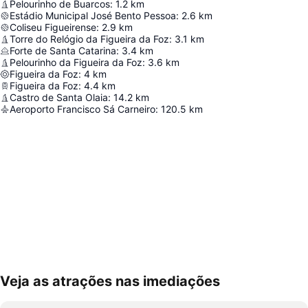
Pelourinho de Buarcos
:
1.2
km
Estádio Municipal José Bento Pessoa
:
2.6
km
Coliseu Figueirense
:
2.9
km
Torre do Relógio da Figueira da Foz
:
3.1
km
Forte de Santa Catarina
:
3.4
km
Pelourinho da Figueira da Foz
:
3.6
km
Figueira da Foz
:
4
km
Figueira da Foz
:
4.4
km
Castro de Santa Olaia
:
14.2
km
Aeroporto Francisco Sá Carneiro
:
120.5
km
Veja as atrações nas imediações
Ampliar mapa