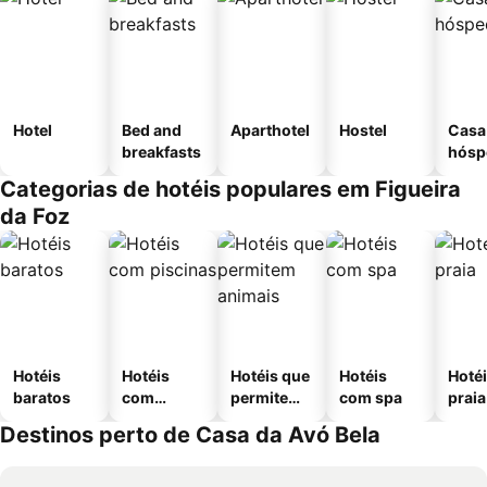
Hotel
Bed and
Aparthotel
Hostel
Casa
breakfasts
hósp
Categorias de hotéis populares em Figueira
da Foz
Hotéis
Hotéis
Hotéis que
Hotéis
Hotéi
baratos
com
permitem
com spa
praia
piscinas
animais
Destinos perto de Casa da Avó Bela