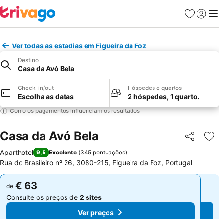
Favoritos
Iniciar
Me
Ver todas as estadias em Figueira da Foz
Destino
Casa da Avó Bela
Check-in/out
Hóspedes e quartos
Escolha as datas
2 hóspedes, 1 quarto.
Como os pagamentos influenciam os resultados
Casa da Avó Bela
Partilhar
Ad
Aparthotel
9,5
Excelente
(
345 pontuações
)
Rua do Brasileiro nº 26, 3080-215, Figueira da Foz, Portugal
€ 63
€ 63
de
de
Consulte os preços de
2 sites
Consulte os preços de
2 sites
Ver preços
Ver preços