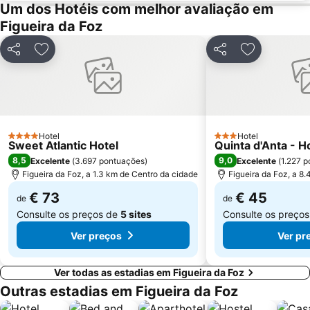
Praça da República
Ruínas de Conímbriga
Um dos Hotéis com melhor avaliação em
Estação de Comboios de Coimbra A
Piscina de Celas
Figueira da Foz
Lagoa da Barrinha de Mira
Convento Santa Cruz do Buçaco
Partilhar
Adicionar aos favoritos
Partilhar
Adicionar a
Parque Vale do Ribeiro de São Pedro de Moel
Praia da Tamargueira
Casino Oceano
Murtinheira Beach
Estação comboios de Leiria
Complexo Municipal de Piscinas de Leiria
Estação de Caminhos de Ferro de Coimbra B
Lagoa da Ervideira
Hotel
Hotel
4 Estrelas
Praia Fluvial de Palheiros e Zorro
Complexo de Piscinas Rui Abreu
3 Estrelas
Sweet Atlantic Hotel
Quinta d'Anta - H
8,5
9,0
Excelente
(
3.697 pontuações
)
Excelente
(
1.227 
Museu Casal de Monte Redondo
Poço da Cruz Beach
Figueira da Foz, a 1.3 km de Centro da cidade
Figueira da Foz, a 8
Estádio Universitário de Coimbra
Quinta Vale do Pousado
€ 73
€ 45
de
de
Consulte os preços de
5 sites
Consulte os preço
Ver preços
Ver pr
Ver todas as estadias em Figueira da Foz
Outras estadias em Figueira da Foz