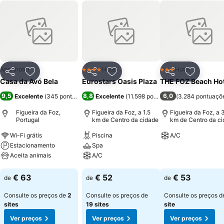
Aparthotel
Hotel
Hotel
4 Estrelas
3 Estrelas
Partilhar
Adicionar aos favoritos
Partilhar
Adicionar aos favoritos
Partilhar
Adicionar
Casa da Avó Bela
Eurostars Oasis Plaza
THE FOZ Beach Hot
9,5
8,8
6,0
Excelente
(
345 pontuações
)
Excelente
(
11.598 pontuações
(
3.284 pontuaçõ
)
Figueira da Foz,
Figueira da Foz, a 1.5
Figueira da Foz, a 
Portugal
km de Centro da cidade
km de Centro da c
Wi-Fi grátis
Piscina
A/C
Estacionamento
Spa
Ver preços
Aceita animais
A/C
Ver preços
Ver preços
€ 63
€ 52
€ 53
de
de
de
Consulte os preços de
2
Consulte os preços de
Consulte os preços 
sites
19 sites
site
Ver preços
Ver preços
Ver preços