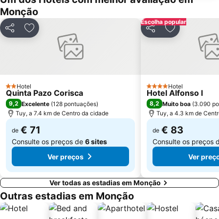
Praia de Panxón
Praia de Lapamán
Monção
Castelo de Salvaterra
Parque Natural da Baixa Limia Serra do Xurés
Escolha popular
Partilhar
Adicionar aos favoritos
Partilhar
Adicionar aos
Fluvial de Adaúfe
do Vao
Bueu
Areal
Barragem do Alto-Lindoso
Cascata do Arado
Parque Termal do Peso
Praia Fluvial de Ponte da Barca
Hotel
Hotel
2 Estrelas
4 Estrelas
Quinta Pazo Corisca
Hotel Alfonso I
Praia da Punta
Puerto de Panxón
9,2
8,2
Excelente
(
128 pontuações
)
Muito boa
(
3.090 p
Estación de Tren de Vigo
Barragem de Vilarinho das Furnas
Tuy, a 7.4 km de Centro da cidade
Tuy, a 4.3 km de Centr
Plaza de América
Nerga
€ 71
€ 83
de
de
Consulte os preços de
6 sites
Consulte os preços 
Ver preços
Ver preç
Ver todas as estadias em Monção
Outras estadias em Monção