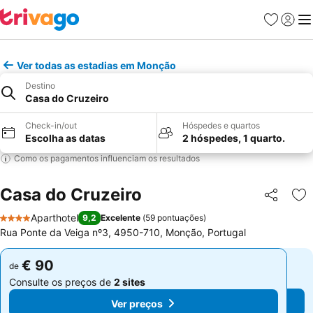
Favoritos
Iniciar
Me
Ver todas as estadias em Monção
Destino
Casa do Cruzeiro
Check-in/out
Hóspedes e quartos
Escolha as datas
2 hóspedes, 1 quarto.
Como os pagamentos influenciam os resultados
Casa do Cruzeiro
Partilhar
Ad
Aparthotel
9,2
Excelente
(
59 pontuações
)
4 Estrelas
Rua Ponte da Veiga nº3, 4950-710, Monção, Portugal
€ 90
€ 90
de
de
Consulte os preços de
2 sites
Consulte os preços de
2 sites
Ver preços
Ver preços