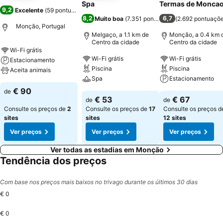
Spa
Termas de Monca
9,2
Excelente
(
59 pontuações
)
8,2
6,7
Muito boa
(
7.351 pontuações
(
)
2.692 pontuaçõ
Monção, Portugal
Melgaço, a 1.1 km de
Monção, a 0.4 km 
Centro da cidade
Centro da cidade
Wi-Fi grátis
Wi-Fi grátis
Wi-Fi grátis
Estacionamento
Piscina
Piscina
Aceita animais
Spa
Estacionamento
€ 90
de
€ 53
€ 67
de
de
Consulte os preços de
2
Consulte os preços de
17
Consulte os preços d
sites
sites
12 sites
Ver preços
Ver preços
Ver preços
Ver todas as estadias em Monção
Tendência dos preços
Com base nos preços mais baixos no trivago durante os últimos 30 dias
€ 0
€ 0