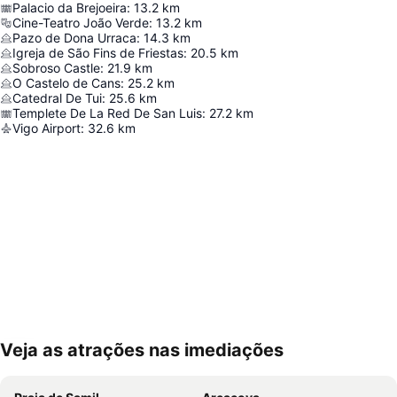
Palacio da Brejoeira
:
13.2
km
Cine-Teatro João Verde
:
13.2
km
Pazo de Dona Urraca
:
14.3
km
Igreja de São Fins de Friestas
:
20.5
km
Sobroso Castle
:
21.9
km
O Castelo de Cans
:
25.2
km
Catedral De Tui
:
25.6
km
Templete De La Red De San Luis
:
27.2
km
Vigo Airport
:
32.6
km
Veja as atrações nas imediações
Ampliar mapa