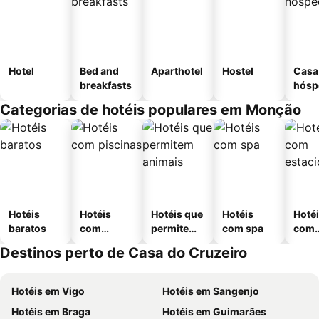
Hotel
Bed and
Aparthotel
Hostel
Casa
breakfasts
hósp
Categorias de hotéis populares em Monção
Hotéis
Hotéis
Hotéis que
Hotéis
Hoté
baratos
com
permitem
com spa
com
piscinas
animais
esta
Destinos perto de Casa do Cruzeiro
ment
Hotéis em Vigo
Hotéis em Sangenjo
Hotéis em Braga
Hotéis em Guimarães