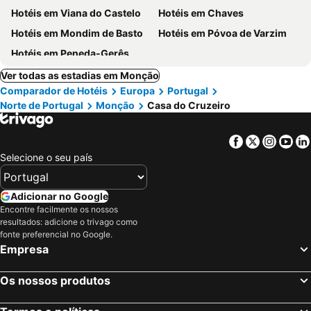
Hotéis em Viana do Castelo
Hotéis em Chaves
Hotéis em Mondim de Basto
Hotéis em Póvoa de Varzim
Hotéis em Peneda-Gerês
Ver todas as estadias em Monção
Comparador de Hotéis
Europa
Portugal
Norte de Portugal
Monção
Casa do Cruzeiro
Facebook
Twitter
Insta
Yo
Selecione o seu país
Adicionar no Google
Encontre facilmente os nossos
resultados: adicione o trivago como
fonte preferencial no Google.
Empresa
Os nossos produtos