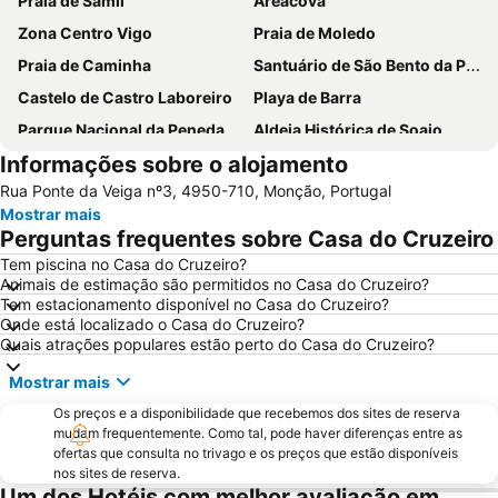
Praia de Samil
Areacova
Zona Centro Vigo
Praia de Moledo
Praia de Caminha
Santuário de São Bento da Porta Aberta
Castelo de Castro Laboreiro
Playa de Barra
Parque Nacional da Peneda-Gerês
Aldeia Histórica de Soajo
Informações sobre o alojamento
Praia Fluvial de Vilar da Veiga
Prexigueiro
Rua Ponte da Veiga nº3, 4950-710, Monção, Portugal
Cascata do Tahiti - Ermida
Praia Fluvial do Taboão
Mostrar mais
Termas de Outariz
Vigo-Guixar
Perguntas frequentes sobre Casa do Cruzeiro
Paseo Marítimo de Baiona
Luz
Tem piscina no Casa do Cruzeiro?
Animais de estimação são permitidos no Casa do Cruzeiro?
Lago dos Cisnes
DiverLanhoso
Tem estacionamento disponível no Casa do Cruzeiro?
Barrio de Samil
Recinto Ferial de Vigo
Onde está localizado o Casa do Cruzeiro?
Quais atrações populares estão perto do Casa do Cruzeiro?
Praia da Foz do Minho
América
Mostrar mais
Patos
Puerto de Baiona
Os preços e a disponibilidade que recebemos dos sites de reserva
Puerto de Aldán
O Tombo do Gato ou da Fonte
mudam frequentemente. Como tal, pode haver diferenças entre as
Moledo
Posto de Turismo de Valença do Minho
ofertas que consulta no trivago e os preços que estão disponíveis
nos sites de reserva.
Porto de Vigo
Santuário de Nossa Senhora da Peneda
Um dos Hotéis com melhor avaliação em