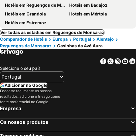
Hotéis em Reguengos de Monsaraz
Hotéis em Badajoz
Hotéis em Grandola
Hotéis em Mértola
Hotéis em Estremoz
Ver todas as estadias em Reguengos de Monsaraz
Comparador de Hotéis
Europa
Portugal
Alentejo
Reguengos de Monsaraz
Casinhas da Avó Aura
Facebook
Twitter
Insta
Yo
Selecione o seu país
Adicionar no Google
Encontre facilmente os nossos
resultados: adicione o trivago como
fonte preferencial no Google.
Empresa
Os nossos produtos
Termos e políticas