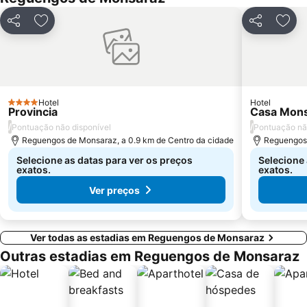
Partilhar
Adicionar aos favoritos
Partilhar
Adic
Hotel
Hotel
4 Estrelas
Provincia
Casa Mon
/
/
Pontuação não disponível
Pontuação nã
Reguengos de Monsaraz, a 0.9 km de Centro da cidade
Reguengos 
Selecione as datas para ver os preços
Selecione 
exatos.
exatos.
Ver preços
Ver todas as estadias em Reguengos de Monsaraz
Outras estadias em Reguengos de Monsaraz