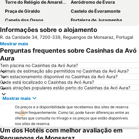
Torre do Relógio de Amareleja
Aeródromo de Évora
Praça de Giraldo
Castelo de Évoramonte
Capela dos Ossos
Fortaleza de Juromenha
Informações sobre o alojamento
Sé de Évora
Central de Camionagem de Estremoz
R. da Caridade 34, 7200-339, Reguengos de Monsaraz, Portugal
Vila Medieval de Monsaraz
Castelo do Alandroal
Mostrar mais
Casas Pintadas de Évora
Porta de Aviz - Ermida de Nossa Sra do Ó
Perguntas frequentes sobre Casinhas da Avó
Torre do Esporão
Castelo de Terena
Aura
Templo de Diana
Rota dos vinhos do Alentejo
Tem piscina no Casinhas da Avó Aura?
Animais de estimação são permitidos no Casinhas da Avó Aura?
Simply Evora
Cromeleque dos Almendres
Tem estacionamento disponível no Casinhas da Avó Aura?
Onde está localizado o Casinhas da Avó Aura?
Ao Cabo
Aqueduto da Água de Prata
Quais atrações populares estão perto do Casinhas da Avó Aura?
Enoteca de Redondo
Núcleo Museológico do Alto de São Bento
Mostrar mais
Os preços e a disponibilidade que recebemos dos sites de reserva
mudam frequentemente. Como tal, pode haver diferenças entre as
ofertas que consulta no trivago e os preços que estão disponíveis
nos sites de reserva.
Um dos Hotéis com melhor avaliação em
Reguengos de Monsaraz