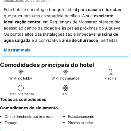
atualização: 30 Jul 2026
Este hotel é um refúgio tranquilo, ideal para
casais
e
turistas
que procuram uma escapadela pacífica. A sua
excelente
localização central
em Reguengos de Monsaraz oferece fácil
acesso ao centro da cidade e às praias próximas do Alqueva.
Os pontos altos das instalações são a impecável
piscina de
água salgada
e a convidativa
área de churrasco
, perfeitas
para relaxar e conviver. Os hóspedes elogiam consistentemente
Mostrar mais
a
hospitalidade
do pessoal da receção e a limpeza geral da
propriedade. Para uma experiência verdadeiramente serena,
Comodidades principais do hotel
considere reservar um quarto virado para longe do potencial
ruído da rua.
Wi-fi no lobby
Wi-fi nos quartos
Piscina
Estacionamento
A/C
Todas as comodidades
Comodidades do alojamento
Check-in/check-out expresso
Estacionamento
Terraço
Piscina exterior