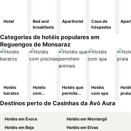
Hotel
Bed and
Aparthotel
Casa de
Apar
breakfasts
hóspedes
Categorias de hotéis populares em
Reguengos de Monsaraz
Hotéis
Hotéis
Hotéis que
Hotéis
Hotéi
baratos
com
permitem
com spa
praia
piscinas
animais
Destinos perto de Casinhas da Avó Aura
Hotéis em Évora
Hotéis em Montargil
Hotéis em Beja
Hotéis em Elvas