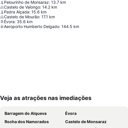
Pelourinho de Monsaraz
:
13.7
km
Castelo de Valongo
:
14.2
km
Pedra Alçada
:
15.6
km
Castelo de Mourão
:
17.1
km
Évora
:
35.6
km
Aeroporto Humberto Delgado
:
144.5
km
Veja as atrações nas imediações
Ampliar mapa
Barragem do Alqueva
Évora
Rocha dos Namorados
Castelo de Monsaraz