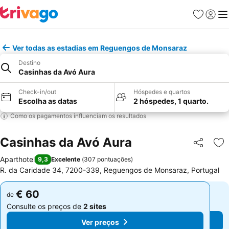
Favoritos
Iniciar
Me
Ver todas as estadias em Reguengos de Monsaraz
Destino
Casinhas da Avó Aura
Check-in/out
Hóspedes e quartos
Escolha as datas
2 hóspedes, 1 quarto.
Como os pagamentos influenciam os resultados
Casinhas da Avó Aura
Partilhar
Ad
Aparthotel
9,3
Excelente
(
307 pontuações
)
R. da Caridade 34, 7200-339, Reguengos de Monsaraz, Portugal
€ 60
€ 60
de
de
Consulte os preços de
2 sites
Consulte os preços de
2 sites
Ver preços
Ver preços