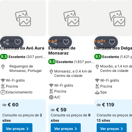
Aparthotel
Hotel
Hotel
3 Estrelas
4 Estrelas
Partilhar
Adicionar aos favoritos
Partilhar
Adicionar aos favoritos
Partilhar
Adicionar
Casinhas da Avó Aura
Estalagem de
Herdade dos Delg
Monsaraz
9,3
9,1
Excelente
(
307 pontuações
)
Excelente
(
1.421 
8,5
Excelente
(
1.837 pontuações
)
Reguengos de
Mourão, a 1.4 km d
Monsaraz, Portugal
Centro da cidade
Monsaraz, a 0.4 km de
Centro da cidade
Wi-Fi grátis
Wi-Fi grátis
Wi-Fi grátis
Piscina
Piscina
Piscina
Estacionamento
Spa
A/C
€ 60
€ 119
de
de
€ 59
de
Consulte os preços de
2
Consulte os preços de
9
Consulte os preços d
sites
sites
13 sites
Ver preços
Ver preços
Ver preços