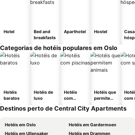
Hotel
Bed and
Aparthotel
Hostel
Casa
breakfasts
hósp
Categorias de hotéis populares em Oslo
Hotéis
Hotéis de
Hotéis
Hotéis que
Hoté
baratos
luxo
com
permitem
com 
piscinas
animais
Destinos perto de Central City Apartments
Hotéis em Oslo
Hotéis em Gardermoen
Hotéis em Ullensaker
Hotéis em Drammen