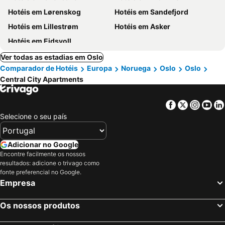
Hotéis em Lørenskog
Hotéis em Sandefjord
Hotéis em Lillestrøm
Hotéis em Asker
Hotéis em Eidsvoll
Ver todas as estadias em Oslo
Comparador de Hotéis
Europa
Noruega
Oslo
Oslo
Central City Apartments
Facebook
Twitter
Insta
Yo
Selecione o seu país
Adicionar no Google
Encontre facilmente os nossos
resultados: adicione o trivago como
fonte preferencial no Google.
Empresa
Os nossos produtos