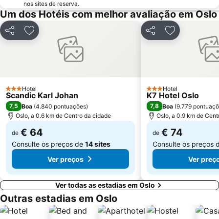
nos sites de reserva.
Um dos Hotéis com melhor avaliação em Oslo
Partilhar
Adicionar aos favoritos
Partilhar
Adicionar aos
Hotel
Hotel
3 Estrelas
3 Estrelas
Scandic Karl Johan
K7 Hotel Oslo
7,5
7,8
Boa
(
4.840 pontuações
)
Boa
(
9.779 pontuaç
Oslo, a 0.6 km de Centro da cidade
Oslo, a 0.9 km de Cent
€ 64
€ 74
de
de
Consulte os preços de
14 sites
Consulte os preços 
Ver preços
Ver preç
Ver todas as estadias em Oslo
Outras estadias em Oslo