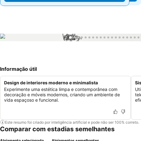
1 / 47
Informação útil
Design de interiores moderno e minimalista
Si
Experimente uma estética limpa e contemporânea com
Ut
decoração e móveis modernos, criando um ambiente de
te
vida espaçoso e funcional.
ef
Este resumo foi criado por inteligência artificial e pode não ser 100% correto.
Comparar com estadias semelhantes
Alojamento selecionado
Alojamentos semelhantes