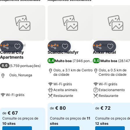
Aparthotel
Hotel
Hotel
3 Estrelas
4 Estrelas
3 Estrelas
Partilhar
Adicionar aos favoritos
Partilhar
Adicionar aos favoritos
Partilhar
Adicionar
Central City
Scandic Helsfyr
Anker Hotel
Apartments
8,4
8,0
Muito boa
(
7.946 pontuações
Muito boa
)
(
28.147
6,6
(
5.759 pontuações
)
Oslo, a 3.1 km de Centro
Oslo, a 0.5 km de
da cidade
Centro da cidade
Oslo, Noruega
Wi-Fi grátis
Wi-Fi grátis
Aceita animais
Estacionamento
Wi-Fi grátis
Restaurante
Restaurante
€ 80
€ 72
de
de
€ 67
de
Consulte os preços de
Consulte os preços de
11
Consulte os preços d
10 sites
sites
12 sites