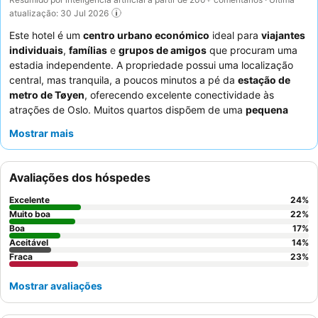
atualização: 30 Jul 2026
Este hotel é um
centro urbano económico
ideal para
viajantes
individuais
,
famílias
e
grupos de amigos
que procuram uma
estadia independente. A propriedade possui uma localização
central, mas tranquila, a poucos minutos a pé da
estação de
metro de Tøyen
, oferecendo excelente conectividade às
atrações de Oslo. Muitos quartos dispõem de uma
pequena
cozinha
equipada com micro-ondas, frigorífico e placa de
Mostrar mais
fogão, juntamente com a conveniência adicional de uma
máquina de lavar roupa
em algumas acomodações, perfeita
para estadias mais longas. Os hóspedes elogiam
Avaliações dos hóspedes
consistentemente a
equipa da receção
pela sua prestabilidade
e eficiência, apesar do sistema de check-in self-service. Para
Excelente
24
%
uma experiência mais tranquila, os hóspedes são aconselhados
Muito boa
22
%
a solicitar um quarto virado para o jardim.
Boa
17
%
Aceitável
14
%
Fraca
23
%
Mostrar avaliações