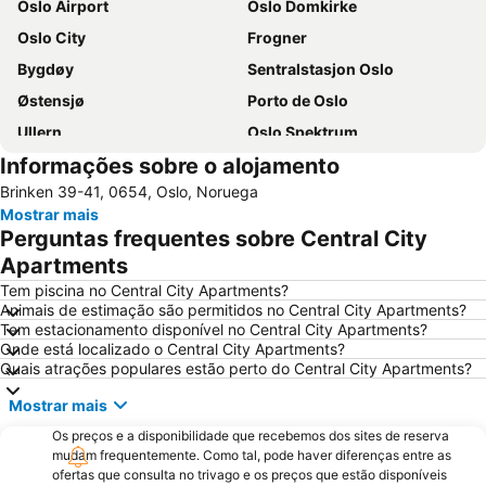
Oslo Airport
Oslo Domkirke
Oslo City
Frogner
Bygdøy
Sentralstasjon Oslo
Østensjø
Porto de Oslo
Ullern
Oslo Spektrum
Informações sobre o alojamento
Oslofjorden
Grorud
Brinken 39-41, 0654, Oslo, Noruega
Gardermoen
Konnerud
Mostrar mais
Oslo Congress Centre
Grünerløkka
Perguntas frequentes sobre Central City
Aker Brygge
Oslo University Hospital
Apartments
Sentrumsløpet Road Race
Rua Karl Johans
Tem piscina no Central City Apartments?
Animais de estimação são permitidos no Central City Apartments?
Stovner
Tem estacionamento disponível no Central City Apartments?
Onde está localizado o Central City Apartments?
Quais atrações populares estão perto do Central City Apartments?
Mostrar mais
Os preços e a disponibilidade que recebemos dos sites de reserva
mudam frequentemente. Como tal, pode haver diferenças entre as
ofertas que consulta no trivago e os preços que estão disponíveis