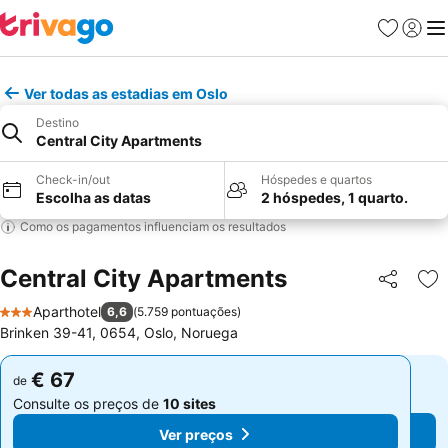
Favoritos
Iniciar
Me
Ver todas as estadias em Oslo
Destino
Central City Apartments
Check-in/out
Hóspedes e quartos
Escolha as datas
2 hóspedes, 1 quarto.
Como os pagamentos influenciam os resultados
Central City Apartments
Partilhar
Ad
Aparthotel
6,6
(
5.759 pontuações
)
3 Estrelas
Brinken 39-41, 0654, Oslo, Noruega
€ 67
€ 67
de
de
Consulte os preços de
10 sites
Consulte os preços de
10 sites
Ver preços
Ver preços