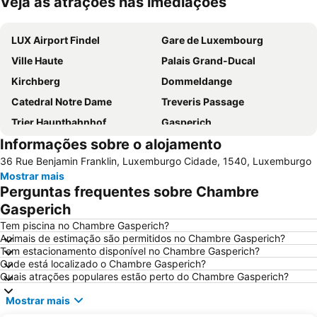
Veja as atrações nas imediações
Ampliar mapa
LUX Airport Findel
Gare de Luxembourg
Ville Haute
Palais Grand-Ducal
Kirchberg
Dommeldange
Catedral Notre Dame
Treveris Passage
Trier Hauptbahnhof
Gasperich
Informações sobre o alojamento
Beggen
Mariahof
36 Rue Benjamin Franklin, Luxemburgo Cidade, 1540, Luxemburgo
Filsch
Prefeitura de Luxemburgo
Mostrar mais
Statue équestre Guillaume II
Neudorf-Weimershof
Perguntas frequentes sobre Chambre
Luxexpo Exhibition and Congress Center
Garer Quartier
Gasperich
Hollerich
Cité Judiciaire
Tem piscina no Chambre Gasperich?
Animais de estimação são permitidos no Chambre Gasperich?
Rockhal
Bahnhof Wasserbillig
Tem estacionamento disponível no Chambre Gasperich?
Onde está localizado o Chambre Gasperich?
Bonnevoie-Nord-Verlorenkost
Belair
Quais atrações populares estão perto do Chambre Gasperich?
Merl
Clausen
Mostrar mais
Octave
Eich