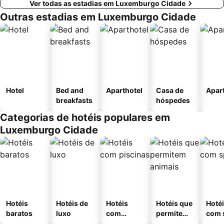
Ver todas as estadias em Luxemburgo Cidade
Outras estadias em Luxemburgo Cidade
Hotel
Bed and
Aparthotel
Casa de
Apar
breakfasts
hóspedes
Categorias de hotéis populares em
Luxemburgo Cidade
Hotéis
Hotéis de
Hotéis
Hotéis que
Hoté
baratos
luxo
com
permitem
com 
piscinas
animais