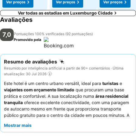
Ver preços
Ver preços
Ver preços
Ver todas as estadias em Luxemburgo Cidade
Avaliações
7,0
Pontuações 100% verificadas (92 pontuações)
Promovido pela
Resumo de avaliações
Resumido por inteligência artificial a partir de 90+ comentários · Última
atualização: 30 Jul 2026
Este hotel é um centro urbano versátil, ideal para
turistas
e
viajantes com orçamento limitado
que procuram uma base
prática e confortável. A sua localização numa
área residencial
tranquila
oferece excelente conectividade, com uma paragem
de autocarro mesmo em frente que proporciona transporte
público gratuito para o centro da cidade em poucos minutos. A
conveniência de uma
kitchenette
ou instalações de cozinha
Mostrar mais
partilhadas, juntamente com um frigorífico em cada quarto,
permite aos hóspedes preparar as suas próprias refeições e