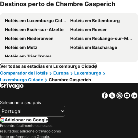
Destinos perto de Chambre Gasperich
Hotéis em Luxemburgo Cidade
Hotéis em Bettembourg
Hotéis em Esch-sur-Alzette
Hotéis em Roeser
Hotéis em Niederanven
Hotéis em Reckange-sur-Mess
Hotéis em Metz
Hotéis em Bascharage
Hotéis em Trier Treves
Ver todas as estadias em Luxemburgo Cidade
Comparador de Hotéis
Europa
Luxemburgo
Luxemburgo Cidade
Chambre Gasperich
Facebook
Twitter
Insta
Yo
Selecione o seu país
Adicionar no Google
Encontre facilmente os nossos
resultados: adicione o trivago como
fonte preferencial no Google.