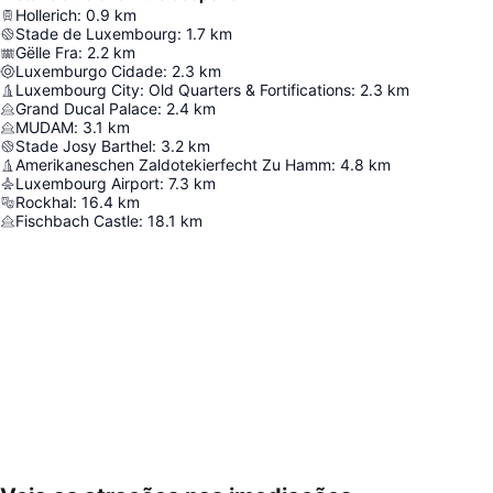
Hollerich
:
0.9
km
Stade de Luxembourg
:
1.7
km
Gëlle Fra
:
2.2
km
Luxemburgo Cidade
:
2.3
km
Luxembourg City: Old Quarters & Fortifications
:
2.3
km
Grand Ducal Palace
:
2.4
km
MUDAM
:
3.1
km
Stade Josy Barthel
:
3.2
km
Amerikaneschen Zaldotekierfecht Zu Hamm
:
4.8
km
Luxembourg Airport
:
7.3
km
Rockhal
:
16.4
km
Fischbach Castle
:
18.1
km