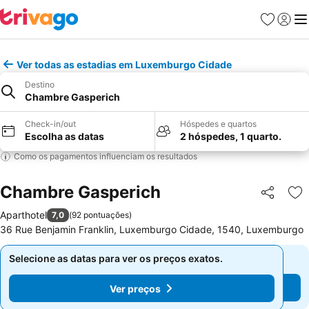
Favoritos
Iniciar
Me
Ver todas as estadias em Luxemburgo Cidade
Destino
Chambre Gasperich
Check-in/out
Hóspedes e quartos
Escolha as datas
2 hóspedes, 1 quarto.
Como os pagamentos influenciam os resultados
Chambre Gasperich
Partilhar
Ad
Aparthotel
7,0
(
92 pontuações
)
36 Rue Benjamin Franklin, Luxemburgo Cidade, 1540, Luxemburgo
Selecione as datas para ver os preços exatos.
Selecione as datas para ver os preços exatos.
Ver preços
Ver preços