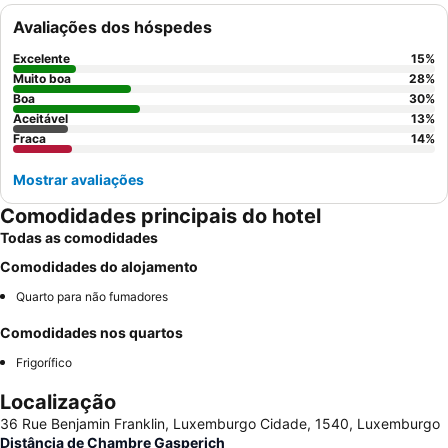
gerir o seu orçamento de forma eficaz. Embora a comunicação
Avaliações dos hóspedes
do
staff
possa ser inconsistente, a
limpeza
e a amplitude dos
quartos, que incluem camas de casal confortáveis, são
Excelente
15
%
frequentemente elogiadas. Para uma experiência mais tranquila,
Muito boa
28
%
os hóspedes podem considerar solicitar um quarto virado para
Boa
30
%
Aceitável
13
%
longe das áreas comuns para minimizar o ruído.
Fraca
14
%
Mostrar avaliações
Comodidades principais do hotel
Todas as comodidades
Comodidades do alojamento
Quarto para não fumadores
Comodidades nos quartos
Frigorífico
Localização
36 Rue Benjamin Franklin, Luxemburgo Cidade, 1540, Luxemburgo
Distância de Chambre Gasperich