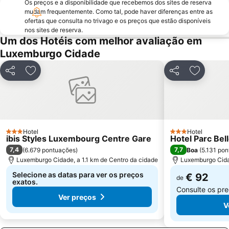
Os preços e a disponibilidade que recebemos dos sites de reserva
Rollingergrund-North Belair
Trierer Dom
mudam frequentemente. Como tal, pode haver diferenças entre as
ofertas que consulta no trivago e os preços que estão disponíveis
Tarforst
nos sites de reserva.
Um dos Hotéis com melhor avaliação em
Luxemburgo Cidade
Partilhar
Adicionar aos favoritos
Partilhar
Adiciona
Hotel
Hotel
3 Estrelas
3 Estrelas
ibis Styles Luxembourg Centre Gare
Hotel Parc Bel
7,4
7,7
(
6.679 pontuações
)
Boa
(
5.131 po
Luxemburgo Cidade, a 1.1 km de Centro da cidade
Luxemburgo Cida
Selecione as datas para ver os preços
€ 92
de
exatos.
Consulte os pr
Ver preços
V