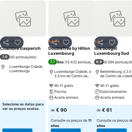
Aparthotel
Hotel
Hotel
4 Estrelas
2 Estrelas
Partilhar
Adicionar aos favoritos
Partilhar
Adicionar aos favoritos
Partilhar
Adicionar
Chambre Gasperich
DoubleTree by Hilton
ibis budget
Luxembourg
Luxembourg Sud
7,0
(
92 pontuações
)
7,7
6,9
Boa
(
15.422 pontuações
)
(
6.594 pontuaçõ
Luxemburgo Cidade,
Luxemburgo
Luxemburgo Cidade, a
Bettembourg, a 2.0
3.5 km de Centro da
de Centro da cidad
cidade
Wi-Fi grátis
Wi-Fi grátis
Piscina
Estacionamento
Aceita animais
Aceita animais
Selecione as datas para
ver os preços exatos.
€ 90
€ 61
de
de
Consulte os preços de
11
Consulte os preços 
sites
sites