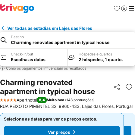
Favoritos
Iniciar
Me
Ver todas as estadias em Lajes das Flores
Destino
Charming renovated apartment in typical house
Check-in/out
Hóspedes e quartos
Escolha as datas
2 hóspedes, 1 quarto.
Como os pagamentos influenciam os resultados
Charming renovated
apartment in typical house
Partilhar
Ad
Aparthotel
8,4
Muito boa
(
148 pontuações
)
5 Estrelas
RUA PEIXOTO PIMENTEL 32, 9960-433, Lajes das Flores, Portugal
Selecione as datas para ver os preços exatos.
Selecione as datas para ver os preços exatos.
Ver preços
Ver preços