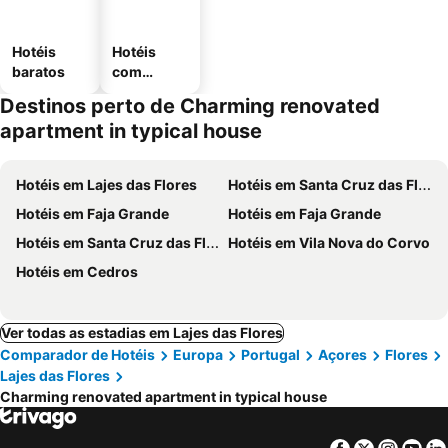
Hotéis
Hotéis
baratos
com
estaciona
Destinos perto de Charming renovated
mento
apartment in typical house
Hotéis em Lajes das Flores
Hotéis em Santa Cruz das Flores
Hotéis em Faja Grande
Hotéis em Faja Grande
Hotéis em Santa Cruz das Flores
Hotéis em Vila Nova do Corvo
Hotéis em Cedros
Ver todas as estadias em Lajes das Flores
Comparador de Hotéis
Europa
Portugal
Açores
Flores
Lajes das Flores
Charming renovated apartment in typical house
Facebook
Twitter
Insta
Yo