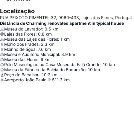
Localização
RUA PEIXOTO PIMENTEL 32, 9960-433, Lajes das Flores, Portugal
Distância de Charming renovated apartment in typical house
Museu do Lavrador
:
0.5
km
Lajes das Flores
:
0.8
km
Museu das Lajes das Flores
:
1
km
Morro dos Frades
:
2.3
km
Moinho de água
:
7.6
km
Museu e Auditório Municipal
:
8.9
km
Museu das Flores
:
9
km
Pólo Museológico ou Casa Museu da Fajã Grande
:
10
km
Museu da Fábrica da Baleia do Boqueirão
:
10
km
Poço do Bacalhau
:
10.2
km
Aeroporto João Paulo Ii
:
511.3
km