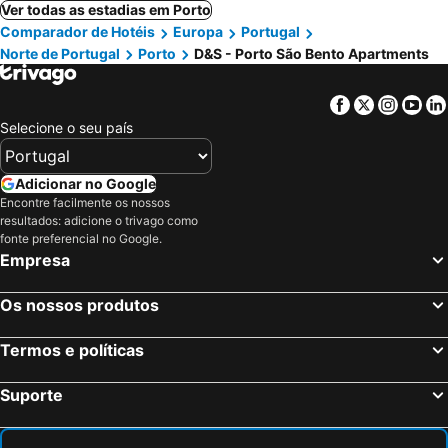
Ver todas as estadias em Porto
Comparador de Hotéis
Europa
Portugal
Norte de Portugal
Porto
D&S - Porto São Bento Apartments
Facebook
Twitter
Insta
Yo
Selecione o seu país
Adicionar no Google
Encontre facilmente os nossos
resultados: adicione o trivago como
fonte preferencial no Google.
Empresa
Os nossos produtos
Termos e políticas
Suporte