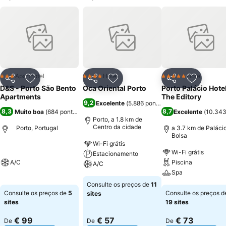
Aparthotel
Hotel
Hotel
3 Estrelas
4 Estrelas
5 Estrelas
Partilhar
Adicionar aos favoritos
Partilhar
Adicionar aos favoritos
Partilhar
Adicionar
D&S - Porto São Bento
Oca Oriental Porto
Porto Palácio Hote
Apartments
The Editory
9,2
Excelente
(
5.886 pontuações
)
8,3
8,7
Muito boa
(
684 pontuações
)
Excelente
(
10.343
Porto, a 1.8 km de
Centro da cidade
Porto, Portugal
a 3.7 km de Paláci
Bolsa
Wi-Fi grátis
Wi-Fi grátis
Estacionamento
A/C
Piscina
A/C
Spa
Consulte os preços de
11
Consulte os preços de
5
Consulte os preços d
sites
sites
19 sites
€ 99
€ 57
€ 73
De
De
De