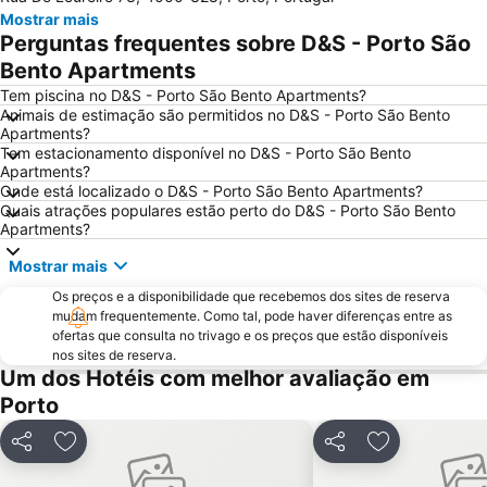
Mostrar mais
Magikland
Pavilhão Rosa Mota
Perguntas frequentes sobre D&S - Porto São
Norteshopping
Rua Santa Catarina
Bento Apartments
Baixa
Centro Histórico do Porto
Tem piscina no D&S - Porto São Bento Apartments?
Animais de estimação são permitidos no D&S - Porto São Bento
Casa da Música
Parque & Zoo Santo Inácio
Apartments?
Tem estacionamento disponível no D&S - Porto São Bento
Estação São Bento
Aver-o-Mar Beach
Apartments?
Europarque
Matosinhos Beach
Onde está localizado o D&S - Porto São Bento Apartments?
Quais atrações populares estão perto do D&S - Porto São Bento
Praia da Aguda
Parque da Cidade
Apartments?
Hotel Solverde Beach
Ponte Dom Luís I
Mostrar mais
da Póvoa de Varzim
da Madalena
Os preços e a disponibilidade que recebemos dos sites de reserva
Edificio da Alfândega
Braga Parque
mudam frequentemente. Como tal, pode haver diferenças entre as
ofertas que consulta no trivago e os preços que estão disponíveis
Mercado do Bolhão
Estádio Municipal de Braga - Estádio AXA
nos sites de reserva.
Um dos Hotéis com melhor avaliação em
Aldeia Rural Preservada de Quintandona
Palacio do Freixo
Porto
Mindelo Beach
Praia da Cortegaça
Bom Jesus do Monte
Caxinas Beach
Partilhar
Adicionar aos favoritos
Partilhar
Adicionar aos
Termas Romanas do Alto da Cividade
Estação de Caminhos de Ferro de Braga