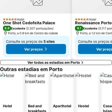
Casino de Espinho
Parque do Palácio de Cristal
Arrábida Shopping
Praia de Esposende
Aquático de Fafe
Azurara Beach
Hotel
Hotel
5 Estrelas
5 Estrelas
One Shot Cedofeita Palace
Renaissance Porto
8,9
9,1
Excelente
(
2.307 pontuações
)
Excelente
(
3.117 po
Porto, a 0.8 km de Centro da cidade
Porto, a 1.0 km de Cen
Consulte os preços de
5 sites
Consulte os preços 
De
De
Ver preços
Ver preç
€ 93
€ 93
Ver todas as estadias em Porto
Outras estadias em Porto
Hotel
Bed and
Aparthotel
Hostel
Casa
breakfasts
hósp