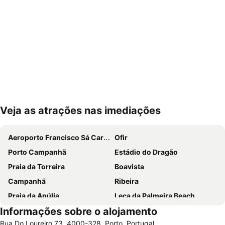
Veja as atrações nas imediações
Ampliar mapa
Aeroporto Francisco Sá Carneiro
Ofir
Porto Campanhã
Estádio do Dragão
Praia da Torreira
Boavista
Campanhã
Ribeira
Praia da Apúlia
Leça da Palmeira Beach
Informações sobre o alojamento
Parque aquático de Amarante
Pavilhão Multiusos Gondomar
Rua Do Loureiro 73, 4000-328, Porto, Portugal
Praia do Furadouro
Cais de Gaia