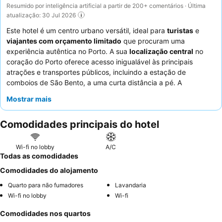
Resumido por inteligência artificial a partir de 200+ comentários · Última
atualização: 30 Jul 2026
Este hotel é um centro urbano versátil, ideal para
turistas
e
viajantes com orçamento limitado
que procuram uma
experiência autêntica no Porto. A sua
localização central
no
coração do Porto oferece acesso inigualável às principais
atrações e transportes públicos, incluindo a estação de
comboios de São Bento, a uma curta distância a pé. A
conveniência de uma deliciosa
caixa de pequeno-almoço
Mostrar mais
aumenta o apelo, garantindo um começo de dia agradável. Os
hóspedes elogiam consistentemente a
equipa da receção
pela
Comodidades principais do hotel
sua prestabilidade e vasto conhecimento local. Para uma
estadia mais tranquila, considere pedir um quarto virado para o
lado oposto da rua.
Wi-fi no lobby
A/C
Todas as comodidades
Comodidades do alojamento
Quarto para não fumadores
Lavandaria
Wi-fi no lobby
Wi-fi
Comodidades nos quartos