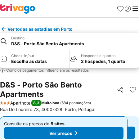
Favoritos
Iniciar
Me
Ver todas as estadias em Porto
Destino
D&S - Porto São Bento Apartments
Check-in/out
Hóspedes e quartos
Escolha as datas
2 hóspedes, 1 quarto.
Como os pagamentos influenciam os resultados
D&S - Porto São Bento
Apartments
Partilhar
Ad
Aparthotel
8,3
Muito boa
(
684 pontuações
)
3 Estrelas
Rua Do Loureiro 73, 4000-328, Porto, Portugal
Consulte os preços de
5 sites
Consulte os preços de
5 sites
De
De
Ver preços
Ver preços
€ 99
€ 99