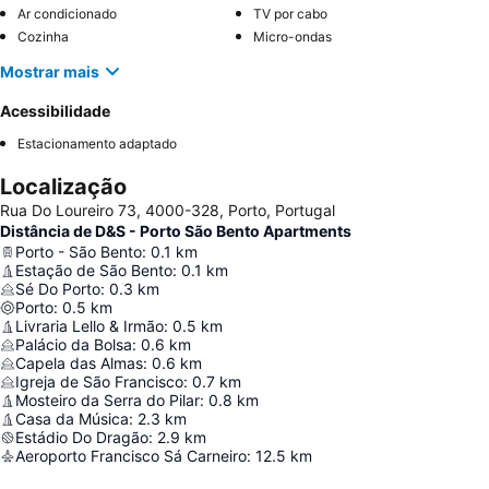
Ar condicionado
TV por cabo
Cozinha
Micro-ondas
Mostrar mais
Acessibilidade
Estacionamento adaptado
Localização
Rua Do Loureiro 73, 4000-328, Porto, Portugal
Distância de D&S - Porto São Bento Apartments
Porto - São Bento
:
0.1
km
Estação de São Bento
:
0.1
km
Sé Do Porto
:
0.3
km
Porto
:
0.5
km
Livraria Lello & Irmão
:
0.5
km
Palácio da Bolsa
:
0.6
km
Capela das Almas
:
0.6
km
Igreja de São Francisco
:
0.7
km
Mosteiro da Serra do Pilar
:
0.8
km
Casa da Música
:
2.3
km
Estádio Do Dragão
:
2.9
km
Aeroporto Francisco Sá Carneiro
:
12.5
km