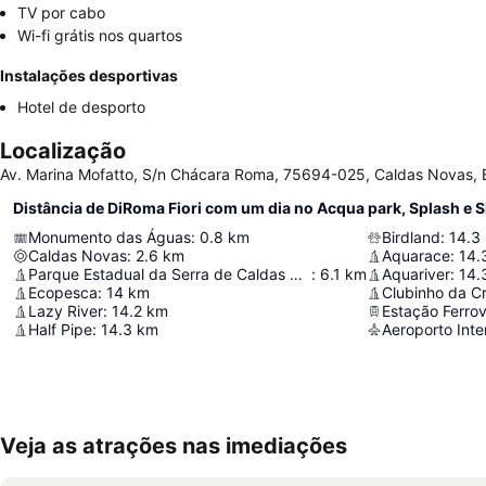
TV por cabo
Wi-fi grátis nos quartos
Instalações desportivas
Hotel de desporto
Localização
Av. Marina Mofatto, S/n Chácara Roma, 75694-025, Caldas Novas, B
Distância de DiRoma Fiori com um dia no Acqua park, Splash e S
Monumento das Águas
:
0.8
km
Birdland
:
14.3
Caldas Novas
:
2.6
km
Aquarace
:
14.
Parque Estadual da Serra de Caldas Novas
:
6.1
km
Aquariver
:
14.
Ecopesca
:
14
km
Clubinho da C
Lazy River
:
14.2
km
Estação Ferrov
Half Pipe
:
14.3
km
Veja as atrações nas imediações