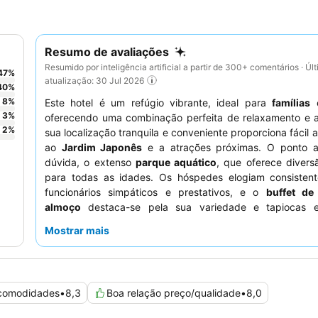
Resumo de avaliações
Resumido por inteligência artificial a partir de 300+ comentários · Úl
47
%
atualização: 30 Jul 2026
40
%
8
%
Este hotel é um refúgio vibrante, ideal para
famílias
3
%
oferecendo uma combinação perfeita de relaxamento e a
2
%
sua localização tranquila e conveniente proporciona fácil 
ao
Jardim Japonês
e a atrações próximas. O ponto a
dúvida, o extenso
parque aquático
, que oferece diversã
para todas as idades. Os hóspedes elogiam consisten
funcionários simpáticos e prestativos, e o
buffet de
almoço
destaca-se pela sua variedade e tapiocas e
preparadas na hora. Para uma experiência verdad
Mostrar mais
melhorada, certifique-se de utilizar o
passe diário grat
Acqua Park
.
 comodidades
•
8,3
Boa relação preço/qualidade
•
8,0