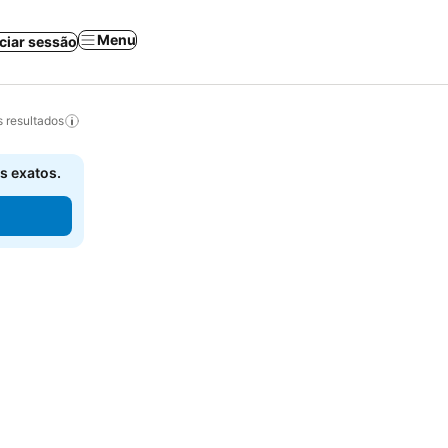
Menu
iciar sessão
 resultados
s exatos.