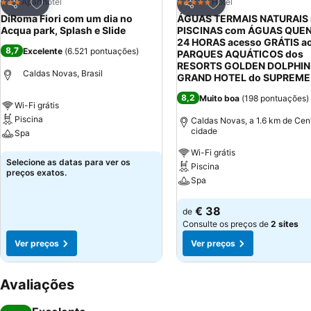
Adicionar aos favoritos
Adicionar aos favor
Aparthotel
Hotel
3 Estrelas
5 Estrelas
Partilhar
Partilhar
DiRoma Fiori com um dia no
ÁGUAS TERMAIS NATURAIS 
Acqua park, Splash e Slide
PISCINAS com ÁGUAS QUE
24 HORAS acesso GRÁTIS a
8,7
Excelente
(
6.521 pontuações
)
PARQUES AQUÁTICOS dos
RESORTS GOLDEN DOLPHIN
Caldas Novas, Brasil
GRAND HOTEL do SUPREME
8,2
Muito boa
(
198 pontuações
)
Wi-Fi grátis
Piscina
Caldas Novas, a 1.6 km de Cen
cidade
Spa
Wi-Fi grátis
Ver preços
Selecione as datas para ver os
Piscina
preços exatos.
Spa
Ver preços
€ 38
de
Consulte os preços de
2 sites
Ver preços
Ver preços
Avaliações