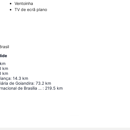
Ventoinha
TV de ecrã plano
rasil
lide
km
3
km
3
km
riança
:
14.3
km
iária de Goiandira
:
73.2
km
Aeroporto Internacional de Brasília – Presidente Juscelino Kubitschek
:
219.5
km
Ampliar mapa