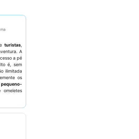
tima
e
turistas
,
ventura. A
acesso a pé
lto é, sem
o ilimitada
temente os
 pequeno-
 omeletes
eiramente
uito para o