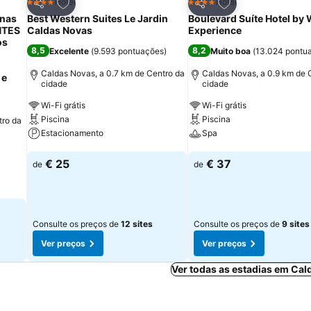
itos
Adicionar aos favoritos
Adicionar aos fav
Hotel
Hotel
4 Estrelas
4 Estrelas
Partilhar
Partilhar
nas
Best Western Suites Le Jardin
Boulevard Suíte Hotel b
NTES
Caldas Novas
Experience
os
8,5
8,2
Excelente
(
9.593 pontuações
)
Muito boa
(
13.024 pontu
Caldas Novas, a 0.7 km de Centro da
Caldas Novas, a 0.9 km de 
 e
cidade
cidade
Wi-Fi grátis
Wi-Fi grátis
Piscina
Piscina
tro da
Estacionamento
Spa
Ver preços
Ver preços
€ 25
€ 37
de
de
Consulte os preços de
12 sites
Consulte os preços de
9 sites
Ver preços
Ver preços
Ver todas as estadias em Ca