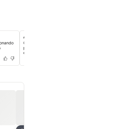
Acomodações para a família
ionando
O hotel oferece um ambiente ideal para famílias, com 
s
pensadas para todas as idades, garantindo uma estadia
e agradável para todos vocês.