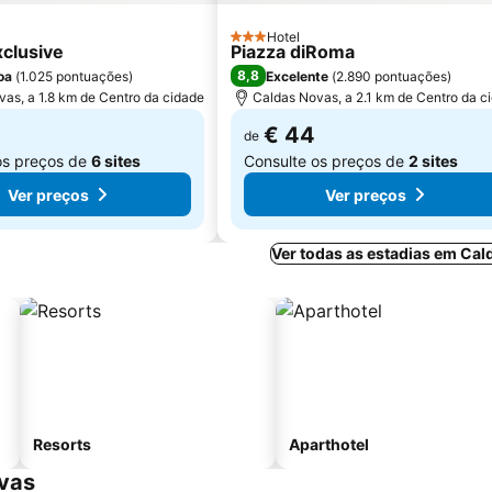
Hotel
3 Estrelas
clusive
Piazza diRoma
8,8
oa
(
1.025 pontuações
)
Excelente
(
2.890 pontuações
)
as, a 1.8 km de Centro da cidade
Caldas Novas, a 2.1 km de Centro da c
€ 44
de
os preços de
6 sites
Consulte os preços de
2 sites
Ver preços
Ver preços
Ver todas as estadias em Ca
Resorts
Aparthotel
ovas