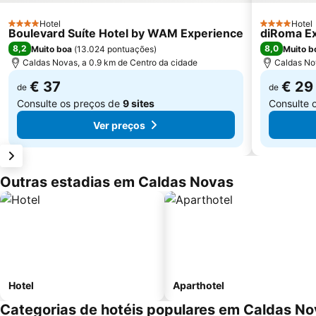
Hotel
Hotel
4 Estrelas
4 Estrelas
Boulevard Suíte Hotel by WAM Experience
diRoma Ex
8,2
8,0
Muito boa
(
13.024 pontuações
)
Muito b
Caldas Novas, a 0.9 km de Centro da cidade
Caldas Nov
€ 37
€ 29
de
de
Consulte os preços de
9 sites
Consulte 
Ver preços
Outras estadias em Caldas Novas
Hotel
Aparthotel
Categorias de hotéis populares em Caldas N