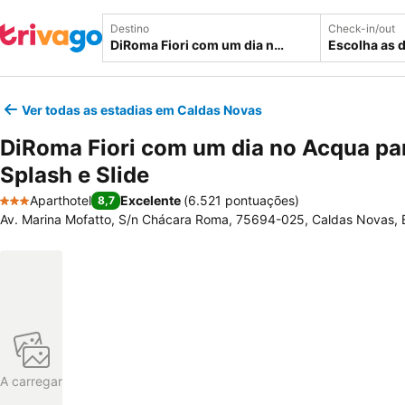
Destino
Check-in/out
Escolha as 
Ver todas as estadias em Caldas Novas
DiRoma Fiori com um dia no Acqua pa
Splash e Slide
Aparthotel
Excelente
(
6.521 pontuações
)
8,7
3 Estrelas
Av. Marina Mofatto, S/n Chácara Roma, 75694-025, Caldas Novas, B
A carregar