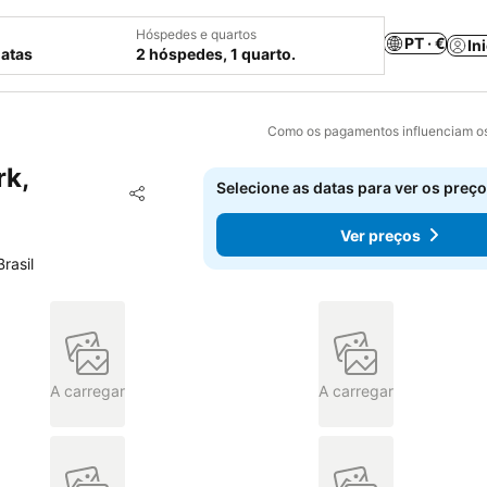
Hóspedes e quartos
PT · €
In
datas
2 hóspedes, 1 quarto.
Como os pagamentos influenciam os
rk,
Selecione as datas para ver os preço
Adicionar aos favoritos
Partilhar
Ver preços
rasil
A carregar
A carregar