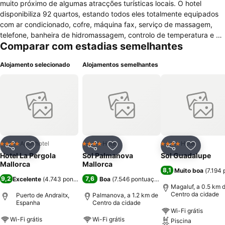
muito próximo de algumas atracções turísticas locais. O hotel
disponibiliza 92 quartos, estando todos eles totalmente equipados
com ar condicionado, cofre, máquina fax, serviço de massagem,
telefone, banheira de hidromassagem, controlo de temperatura e TV
Comparar com estadias semelhantes
com canais por satélite. Estão disponíveis quartos para não
fumadores. O hotel disponibiliza ainda um vasto leque de serviços,
Alojamento selecionado
Alojamentos semelhantes
todos eles completamente equipados com acesso á internet sem fio
de alta velocidade e ar condicionado nas zonas públicas, elevador,
depósito para bagagens, assistência turística, serviços de lavagem
a seco e lavandaria, serviço de quarto, estacionamento gratuito,
serviço de câmbio, transporte de e para o aeroporto, e recepção
com atendimento 24h. Para negócios e eventos disponibiliza
biblioteca, aluguer de veículos e centro de negócios. Para desfrutar
de longos e relaxantes momentos de lazer, o hotel disponibiliza
Aparthotel
Hotel
Hotel
4 Estrelas
4 Estrelas
4 Estrelas
Partilhar
Adicionar aos favoritos
Partilhar
Adicionar aos favoritos
Partilhar
Adicionar
churrasqueiras, jardim, piscina exterior, bar lounge, piscina coberta,
Hotel La Pergola
Sol Palmanova
Sol Guadalupe
restaurante, campo de ténis, academia de ginástica, banheira de
Mallorca
Mallorca
8,1
Muito boa
(
7.194
hidromassagem, sauna seca , salão de beleza e sala de jogos de
9,2
7,6
Excelente
(
4.743 pontuações
)
Boa
(
7.546 pontuações
)
mesa e electrónicos.
Magaluf, a 0.5 km 
Centro da cidade
Puerto de Andraitx,
Palmanova, a 1.2 km de
Espanha
Centro da cidade
Wi-Fi grátis
Wi-Fi grátis
Wi-Fi grátis
Piscina