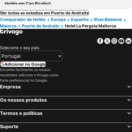
Hotéis em Can Picafort
Ver todas as estadias em Puerto de Andraitx
Comparador de Hotéis
Europa
Espanha
Ilhas Baleares
Maiorca
Puerto de Andraitx
Hotel La Pergola Mallorca
Facebook
Twitter
Insta
Yo
Selecione o seu país
Adicionar no Google
Encontre facilmente os nossos
resultados: adicione o trivago como
fonte preferencial no Google.
Empresa
Os nossos produtos
Termos e políticas
Suporte