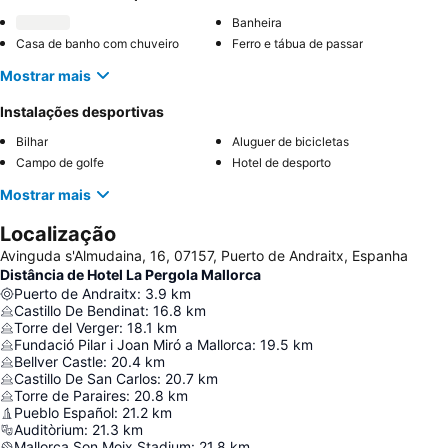
Banheira
Casa de banho com chuveiro
Ferro e tábua de passar
Mostrar mais
Instalações desportivas
Bilhar
Aluguer de bicicletas
Campo de golfe
Hotel de desporto
Mostrar mais
Localização
Avinguda s'Almudaina, 16, 07157, Puerto de Andraitx, Espanha
Distância de Hotel La Pergola Mallorca
Puerto de Andraitx
:
3.9
km
Castillo De Bendinat
:
16.8
km
Torre del Verger
:
18.1
km
Fundació Pilar i Joan Miró a Mallorca
:
19.5
km
Bellver Castle
:
20.4
km
Castillo De San Carlos
:
20.7
km
Torre de Paraires
:
20.8
km
Pueblo Español
:
21.2
km
Auditòrium
:
21.3
km
Mallorca Son Moix Stadium
:
21.8
km