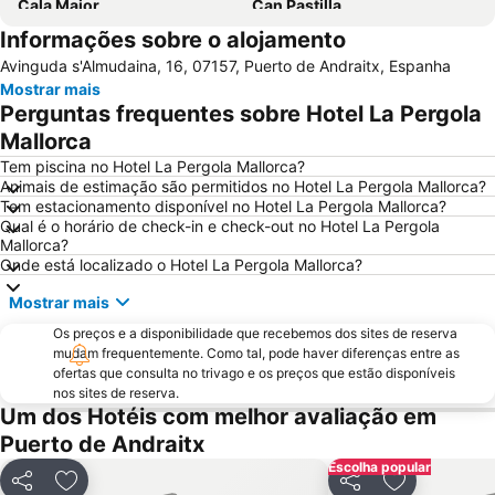
Cala Major
Can Pastilla
Informações sobre o alojamento
Puerto de Port de Soller
Golf de Andratx
Avinguda s'Almudaina, 16, 07157, Puerto de Andraitx, Espanha
Santa Ponça
Platja de Torà o Platja Peguera Torà
Mostrar mais
Polígono de Levante
Platja de Palma
Perguntas frequentes sobre Hotel La Pergola
Riu Centre Palace
Cala Comtessa
Mallorca
House of Katmandu
Cala Blanca - Platja de Palmanova
Tem piscina no Hotel La Pergola Mallorca?
Animais de estimação são permitidos no Hotel La Pergola Mallorca?
Platja Palmira o Platja Peguera Palmira o Platja des Pouet
Puerto de Valdemossa - Sa Marina
Tem estacionamento disponível no Hotel La Pergola Mallorca?
Qual é o horário de check-in e check-out no Hotel La Pergola
Paseo Marítimo
Placa Major
Mallorca?
Ballonfahrt mit All in One Mallorca
Santa Catalina
Onde está localizado o Hotel La Pergola Mallorca?
Centro Comercial Porto Pi
Les Meravelles
Mostrar mais
Aqualand
San Sebastián
Os preços e a disponibilidade que recebemos dos sites de reserva
mudam frequentemente. Como tal, pode haver diferenças entre as
Cala Pi' de Llucmajor
Portals Vells
ofertas que consulta no trivago e os preços que estão disponíveis
Club Marítim San Antonio de la Playa
Pabisa Beach Club
nos sites de reserva.
Um dos Hotéis com melhor avaliação em
Sant Jordi
Catedral de Sa Seu
Puerto de Andraitx
Centre
Portixol
Escolha popular
Palma Aquarium
Mega Park
Partilhar
Adicionar aos favoritos
Partilhar
Adicionar ao