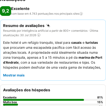
Excelente
9,2
com base em 4.743 pontuações nos principais
sites
Resumo de avaliações
Resumido por inteligência artificial a partir de 800+ comentários · Última
atualização: 30 Jul 2026
Este hotel é um refúgio tranquilo, ideal para
casais
e
turistas
que procuram uma escapadela pacífica com fácil acesso às
atrações locais. A propriedade está idealmente situada numa
zona tranquila, apenas a 5 a 15 minutos a pé da
marina de Port
d'Andratx
, com a sua variedade de restaurantes e lojas. Os
hóspedes podem desfrutar de uma vasta gama de instalações,
incluindo várias
piscinas
(uma para crianças e uma opção
Mostrar mais
interior aquecida), um ginásio bem equipado e campos de ténis.
Os funcionários recebem consistentemente elogios pela sua
simpatia e atenção excecionais, complementando o excelente
Avaliações dos hóspedes
buffet de pequeno-almoço
com a sua vasta variedade e
ofertas frescas. Para uma estadia mais independente, considere
Excelente
81
%
reservar um dos
apartamentos autossuficientes
.
Muito boa
15
%