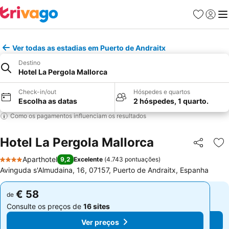
Favoritos
Iniciar
Me
Ver todas as estadias em Puerto de Andraitx
Destino
Hotel La Pergola Mallorca
Check-in/out
Hóspedes e quartos
Escolha as datas
2 hóspedes, 1 quarto.
Como os pagamentos influenciam os resultados
Hotel La Pergola Mallorca
Partilhar
Ad
Aparthotel
9,2
Excelente
(
4.743 pontuações
)
4 Estrelas
Avinguda s'Almudaina, 16, 07157, Puerto de Andraitx, Espanha
€ 58
€ 58
de
de
Consulte os preços de
16 sites
Consulte os preços de
16 sites
Ver preços
Ver preços