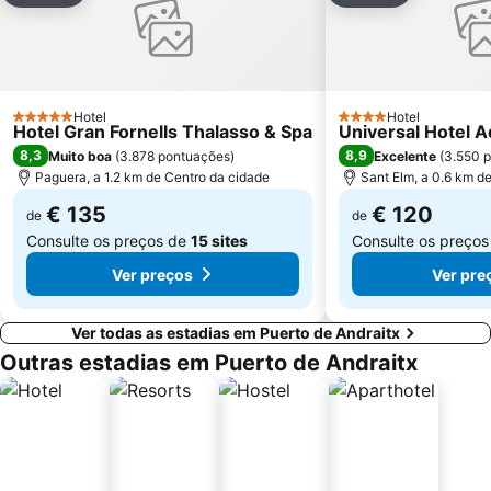
Platja La Romana o Platja Peguera Romana o Platja dels Morts
Son Peretó
Passeios por Palma de Mallorca
RIU Center
Ballermann 6
Cala Deiá
Club Nàutic Santa Ponça
Hotel
Port de Portals
Hotel
5 Estrelas
4 Estrelas
Hotel Gran Fornells Thalasso & Spa
Universal Hotel 
Gran Hotel
Palma Intermodal Station
8,3
8,9
Muito boa
(
3.878 pontuações
)
Excelente
(
3.550 
Paguera, a 1.2 km de Centro da cidade
Sant Elm, a 0.6 km d
€ 135
€ 120
de
de
Consulte os preços de
15 sites
Consulte os preço
Ver preços
Ver pre
Ver todas as estadias em Puerto de Andraitx
Outras estadias em Puerto de Andraitx