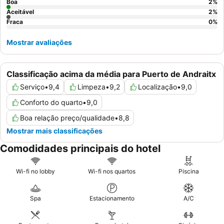
Boa
2
%
Aceitável
2
%
Fraca
0
%
Mostrar avaliações
Classificação acima da média para Puerto de Andraitx
Serviço
•
9,4
Limpeza
•
9,2
Localização
•
9,0
Conforto do quarto
•
9,0
Boa relação preço/qualidade
•
8,8
Mostrar mais classificações
Comodidades principais do hotel
Wi-fi no lobby
Wi-fi nos quartos
Piscina
Spa
Estacionamento
A/C