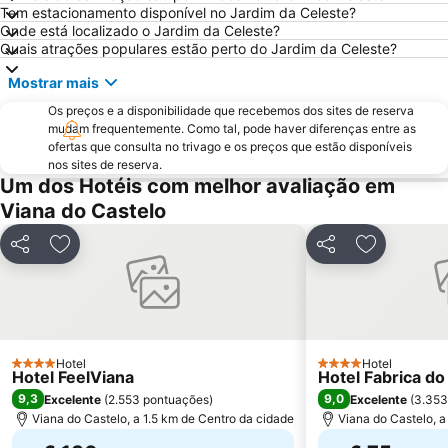
Paseo Marítimo de Baiona
Estela Beach
Tem estacionamento disponível no Jardim da Celeste?
Onde está localizado o Jardim da Celeste?
Lago dos Cisnes
Praia de Vila do Conde
Quais atrações populares estão perto do Jardim da Celeste?
Da Amorosa
Praia da Foz do Minho
Mostrar mais
Angeiras Beach
América
Os preços e a disponibilidade que recebemos dos sites de reserva
Minho Center
Patos
mudam frequentemente. Como tal, pode haver diferenças entre as
ofertas que consulta no trivago e os preços que estão disponíveis
Igreja de Riba d'Ave
Puerto de Baiona
nos sites de reserva.
de Castelo de Neiva
Praia Afife
Um dos Hotéis com melhor avaliação em
Viana do Castelo
Casa de Camilo - Museu e Centro de Estudos
Vila Chã Beach
Elevador do Bom Jesus do Monte
Posto de Turismo de Valença do Minho
Partilhar
Adicionar aos favoritos
Partilhar
Adicionar 
Labruge Beach
Suave Mar Beach
Praia de Panxón
Apúlia Beach
Capela de Cima de Oliveira
Castelo de Salvaterra
Parque de Exposições de Braga
Fluvial de Adaúfe
Hotel
Hotel
4 Estrelas
4 Estrelas
Hotel FeelViana
Hotel Fabrica do
Cego do Maio
Estação de Caminhos de Ferro de Viana do Castelo
9,3
9,0
Excelente
(
2.553 pontuações
)
Excelente
(
3.353
Aguçadoura Beach
Cascata do Arado
Viana do Castelo, a 1.5 km de Centro da cidade
Viana do Castelo, a