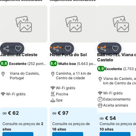
Aparthotel
Hotel
Hotel
4 Estrelas
3 Estrelas
Partilhar
Adicionar aos favoritos
Partilhar
Adicionar aos favoritos
Partilhar
Adicionar
Jardim da Celeste
Hotel Porta do Sol
B&B HOTEL Viana 
Castelo
8,8
8,4
Excelente
(
252 pontuações
)
Muito boa
(
5.643 pontuações
)
8,9
Excelente
(
2.753 
Viana do Castelo,
Caminha, a 1.1 km de
Portugal
Centro da cidade
Viana do Castelo, a
km de Centro da c
Wi-Fi grátis
Wi-Fi grátis
Wi-Fi grátis
Piscina
Estacionamento
Spa
Aceita animais
€ 62
€ 97
de
de
€ 54
de
Consulte os preços de
2
Consulte os preços de
Consulte os preços d
sites
16 sites
10 sites