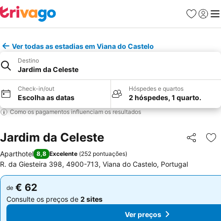
Favoritos
Iniciar
Me
Ver todas as estadias em Viana do Castelo
Destino
Jardim da Celeste
Check-in/out
Hóspedes e quartos
Escolha as datas
2 hóspedes, 1 quarto.
Como os pagamentos influenciam os resultados
Jardim da Celeste
Partilhar
Ad
Aparthotel
8,8
Excelente
(
252 pontuações
)
R. da Giesteira 398, 4900-713, Viana do Castelo, Portugal
€ 62
€ 62
de
de
Consulte os preços de
2 sites
Consulte os preços de
2 sites
Ver preços
Ver preços