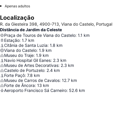
Apenas adultos
Localização
R. da Giesteira 398, 4900-713, Viana do Castelo, Portugal
Distância de Jardim da Celeste
Praça de Touros de Viana do Castelo
:
1.1
km
Estação
:
1.7
km
Citânia de Santa Luzia
:
1.8
km
Viana do Castelo
:
1.9
km
Museu do Traje
:
1.9
km
Navio Hospital Gil Eanes
:
2.3
km
Museu de Artes Decorativas
:
2.3
km
Castelo de Portuzelo
:
2.4
km
Forte Paçô
:
7.8
km
Museu de Carros de Cavalos
:
12.7
km
Forte de Âncora
:
13
km
Aeroporto Francisco Sá Carneiro
:
52.6
km