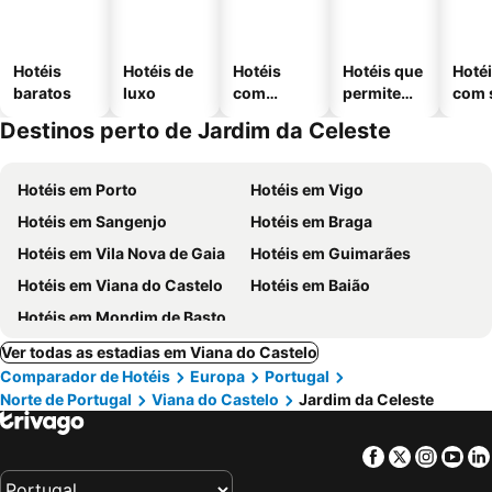
Hotéis
Hotéis de
Hotéis
Hotéis que
Hoté
baratos
luxo
com
permitem
com 
piscinas
animais
Destinos perto de Jardim da Celeste
Hotéis em Porto
Hotéis em Vigo
Hotéis em Sangenjo
Hotéis em Braga
Hotéis em Vila Nova de Gaia
Hotéis em Guimarães
Hotéis em Viana do Castelo
Hotéis em Baião
Hotéis em Mondim de Basto
Ver todas as estadias em Viana do Castelo
Comparador de Hotéis
Europa
Portugal
Norte de Portugal
Viana do Castelo
Jardim da Celeste
Facebook
Twitter
Insta
Yo