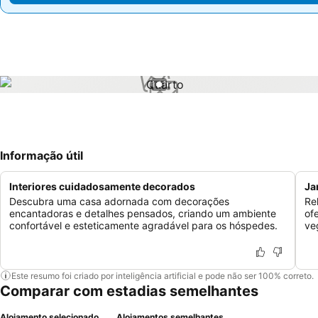
1 / 1
Informação útil
Interiores cuidadosamente decorados
Ja
Descubra uma casa adornada com decorações
Re
encantadoras e detalhes pensados, criando um ambiente
of
confortável e esteticamente agradável para os hóspedes.
ve
Este resumo foi criado por inteligência artificial e pode não ser 100% correto.
Comparar com estadias semelhantes
Alojamento selecionado
Alojamentos semelhantes