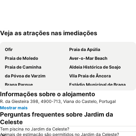
Veja as atrações nas imediações
Ampliar mapa
Ofir
Praia da Apúlia
Praia de Moledo
Aver-o-Mar Beach
Praia de Caminha
Aldeia Histórica de Soajo
da Póvoa de Varzim
Vila Praia de Âncora
Braga Parque
Estádio Municipal de Braga - Estádio AXA
Informações sobre o alojamento
Mindelo Beach
Bom Jesus do Monte
R. da Giesteira 398, 4900-713, Viana do Castelo, Portugal
Caxinas Beach
Cascata do Tahiti - Ermida
Mostrar mais
do Cabedelo
Praia Fluvial do Taboão
Perguntas frequentes sobre Jardim da
Termas Romanas do Alto da Cividade
Estação de Caminhos de Ferro de Braga
Celeste
Praia de Esposende
Azurara Beach
Tem piscina no Jardim da Celeste?
Animais de estimação são permitidos no Jardim da Celeste?