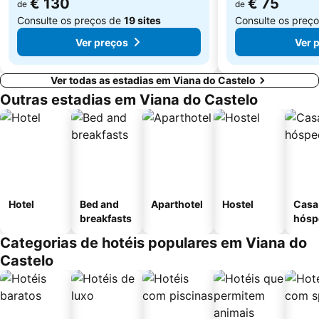
€ 130
€ 75
de
de
Consulte os preços de
19 sites
Consulte os preç
Ver preços
Ver 
Ver todas as estadias em Viana do Castelo
Outras estadias em Viana do Castelo
Hotel
Bed and
Aparthotel
Hostel
Casa
breakfasts
hósp
Categorias de hotéis populares em Viana do
Castelo