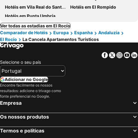
Hotéis em Vila Real do Santo António
Hotéis em El Rompido
Hotéis em Punta Umbría
Ver todas as estadias em El Rocío
Comparador de Hotéis
Europa
Espanha
Andaluzia
El Rocío
La Cancela Apartamentos Turísticos
Facebook
Twitter
Insta
Yo
Selecione o seu país
Adicionar no Google
Encontre facilmente os nossos
resultados: adicione o trivago como
fonte preferencial no Google.
Empresa
Os nossos produtos
Termos e políticas