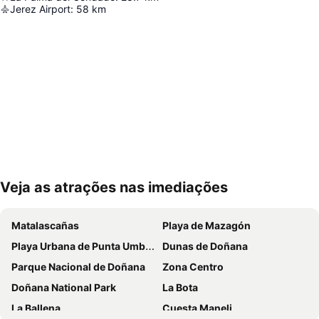
Jerez Airport
:
58
km
Veja as atrações nas imediações
Ampliar mapa
Matalascañas
Playa de Mazagón
Playa Urbana de Punta Umbría
Dunas de Doñana
Parque Nacional de Doñana
Zona Centro
Doñana National Park
La Bota
La Ballena
Cuesta Maneli