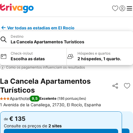
Favoritos
Iniciar
Me
Ver todas as estadias em El Rocío
Destino
La Cancela Apartamentos Turísticos
Check-in/out
Hóspedes e quartos
Escolha as datas
2 hóspedes, 1 quarto.
Como os pagamentos influenciam os resultados
La Cancela Apartamentos
Turísticos
Partilhar
Ad
Aparthotel
9,5
Excelente
(
186 pontuações
)
3 Estrelas
1 Avenida de la Canaliega, 21730, El Rocío, Espanha
€ 135
€ 135
de
de
Consulte os preços de
2 sites
Consulte os preços de
2 sites