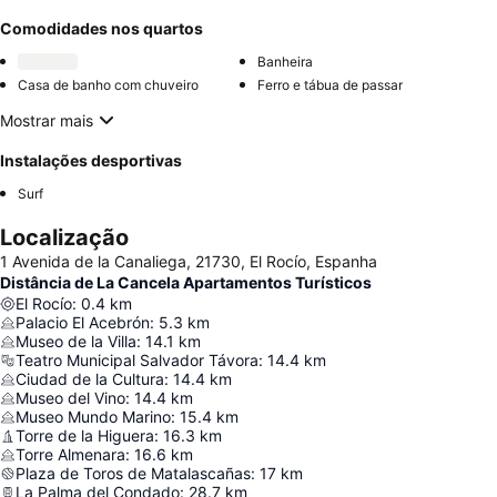
Comodidades nos quartos
Banheira
Casa de banho com chuveiro
Ferro e tábua de passar
Mostrar mais
Instalações desportivas
Surf
Localização
1 Avenida de la Canaliega, 21730, El Rocío, Espanha
Distância de La Cancela Apartamentos Turísticos
El Rocío
:
0.4
km
Palacio El Acebrón
:
5.3
km
Museo de la Villa
:
14.1
km
Teatro Municipal Salvador Távora
:
14.4
km
Ciudad de la Cultura
:
14.4
km
Museo del Vino
:
14.4
km
Museo Mundo Marino
:
15.4
km
Torre de la Higuera
:
16.3
km
Torre Almenara
:
16.6
km
Plaza de Toros de Matalascañas
:
17
km
La Palma del Condado
:
28.7
km