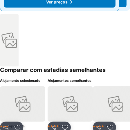
Ver preços
Ver preços
Comparar com estadias semelhantes
Alojamento selecionado
Alojamentos semelhantes
Aparthotel
Hotel
Hotel
3 Estrelas
4 Estrelas
4 Estrelas