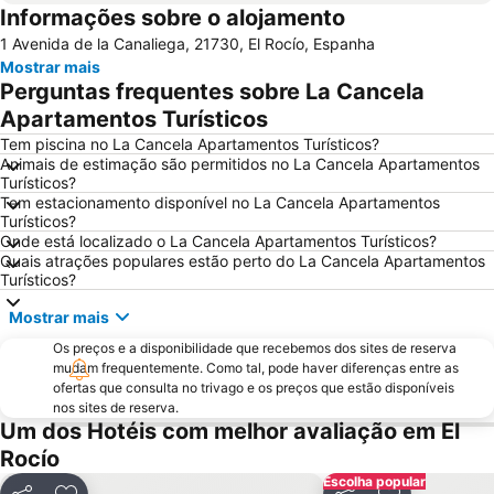
Informações sobre o alojamento
Playa de la Calzada
Plaza de las Monjas
1 Avenida de la Canaliega, 21730, El Rocío, Espanha
Torre del Loro
Casa Colón
Mostrar mais
Parque de Zafra
Catedral de la Merced
Perguntas frequentes sobre La Cancela
Cruz del Mar
Mosteiro de La Rábida
Apartamentos Turísticos
Aqualon Puerto
Bajo de Guía
Tem piscina no La Cancela Apartamentos Turísticos?
Animais de estimação são permitidos no La Cancela Apartamentos
Santuario de Nuestra Señora de La Cinta
Centro de Interpretación Cocheras del Puerto
Turísticos?
Tem estacionamento disponível no La Cancela Apartamentos
Aldea del Rocio
Torre la Higuera
Turísticos?
Capilla Santa Cruz Calle Sevilla
Puerto de Mazagón
Onde está localizado o La Cancela Apartamentos Turísticos?
Quais atrações populares estão perto do La Cancela Apartamentos
Plaza de los Cisnes
Palacio de Congresos
Turísticos?
De la Jara
Puerto de Chipiona
Mostrar mais
De las Tres Piedras
El Rocío Chico
Os preços e a disponibilidade que recebemos dos sites de reserva
Doñana Hípica El Pasodoble
Fiesta del mosto y la aceituna fina del Aljarafe
mudam frequentemente. Como tal, pode haver diferenças entre as
ofertas que consulta no trivago e os preços que estão disponíveis
Paraje Natural de las Marismas del Odiel
La Regla
nos sites de reserva.
Um dos Hotéis com melhor avaliação em El
Mesas de Asta
Tablada
Rocío
Escolha popular