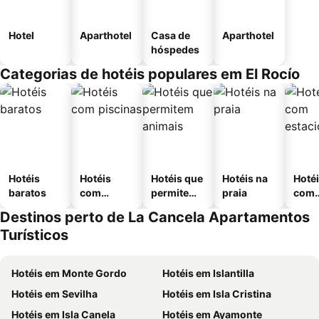
Hotel
Aparthotel
Casa de
Aparthotel
hóspedes
Categorias de hotéis populares em El Rocío
Hotéis
Hotéis
Hotéis que
Hotéis na
Hoté
baratos
com
permitem
praia
com
piscinas
animais
esta
Destinos perto de La Cancela Apartamentos
ment
Turísticos
Hotéis em Monte Gordo
Hotéis em Islantilla
Hotéis em Sevilha
Hotéis em Isla Cristina
Hotéis em Isla Canela
Hotéis em Ayamonte