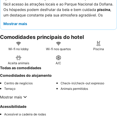
fácil acesso às atrações locais e ao Parque Nacional da Doñana.
Os hóspedes podem desfrutar da bela e bem cuidada
piscina
,
um destaque constante pela sua atmosfera agradável. Os
funcionários, particularmente a
equipe da receção
, são
Mostrar mais
frequentemente elogiados pelo seu serviço acolhedor,
prestativo e profissional. Para uma experiência mais tranquila,
Comodidades principais do hotel
considere solicitar um quarto com vista para o jardim.
Wi-fi no lobby
Wi-fi nos quartos
Piscina
Aceita animais
A/C
Todas as comodidades
Comodidades do alojamento
Centro de negócios
Check-in/check-out expresso
Terraço
Animais permitidos
Mostrar mais
Acessibilidade
Acessível a cadeira de rodas