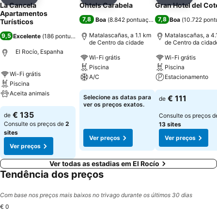
Partilhar
Adicionar aos favoritos
Partilhar
Adicionar aos favoritos
Partilhar
Adicionar
La Cancela
Ohtels Carabela
Gran Hotel del Cot
Apartamentos
7,8
7,8
Boa
(
8.842 pontuações
)
Boa
(
10.722 pont
Turísticos
Matalascañas, a 1.1 km
Matalascañas, a 4.
9,5
Excelente
(
186 pontuações
)
de Centro da cidade
de Centro da cidad
El Rocío, Espanha
Wi-Fi grátis
Wi-Fi grátis
Piscina
Piscina
Wi-Fi grátis
A/C
Estacionamento
Piscina
Aceita animais
Ver preços
Ver preços
Selecione as datas para
€ 111
de
ver os preços exatos.
Ver preços
€ 135
de
Consulte os preços d
Consulte os preços de
2
13 sites
sites
Ver preços
Ver preços
Ver preços
Ver todas as estadias em El Rocío
Tendência dos preços
Com base nos preços mais baixos no trivago durante os últimos 30 dias
€ 0