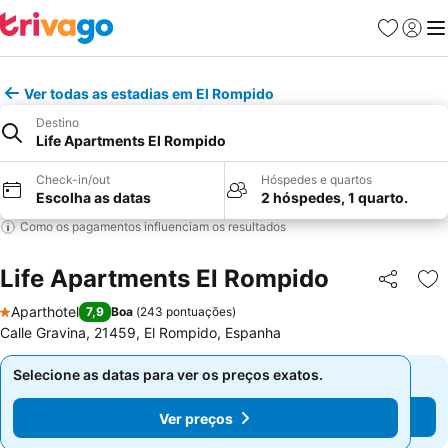
Favoritos
Iniciar
Me
Ver todas as estadias em El Rompido
Destino
Life Apartments El Rompido
Check-in/out
Hóspedes e quartos
Escolha as datas
2 hóspedes, 1 quarto.
Como os pagamentos influenciam os resultados
Life Apartments El Rompido
Partilhar
Ad
Aparthotel
7,9
Boa
(
243 pontuações
)
1 Estrelas
Calle Gravina, 21459, El Rompido, Espanha
Selecione as datas para ver os preços exatos.
Selecione as datas para ver os preços exatos.
Ver preços
Ver preços