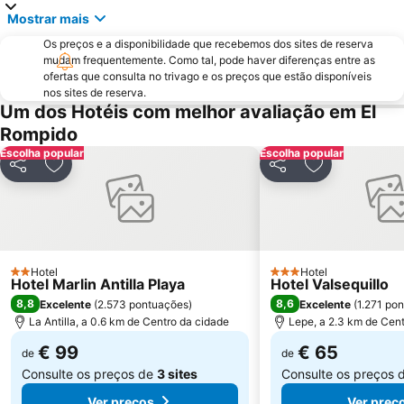
Mostrar mais
Estação de comboios de Tavira
Cabeço Beach
Os preços e a disponibilidade que recebemos dos sites de reserva
Porto de Recreio do Guadiana
Urbasur
mudam frequentemente. Como tal, pode haver diferenças entre as
Golf El Rompido
Centro Comercial y de Ocio Islantilla
ofertas que consulta no trivago e os preços que estão disponíveis
nos sites de reserva.
Puerto Marina El Rompido
Adão e Eva Beach
Um dos Hotéis com melhor avaliação em El
Arquivo Histórico Municipal de Vila Real de Santo António
La Bota
Rompido
Redondela
La Casita Azul
Escolha popular
Escolha popular
Partilhar
Adicionar aos favoritos
Partilhar
Adicionar aos
Nueva Umbría
Sítio da Fábrica (Mar) Beach
Ideal
Paseo de la Palmeras
Santo António Beach
La Hacienda de Islantilla
Plaza de las Monjas
Cuesta Maneli
Hotel
Hotel
2 Estrelas
3 Estrelas
Hotel Marlin Antilla Playa
Hotel Valsequillo
Pego Fundo
Estação de Ônibus ou Autocarros
8,8
8,6
Excelente
(
2.573 pontuações
)
Excelente
(
1.271 po
La Antilla, a 0.6 km de Centro da cidade
Lepe, a 2.3 km de Cen
€ 99
€ 65
de
de
Consulte os preços de
3 sites
Consulte os preços 
Ver preços
Ver preç