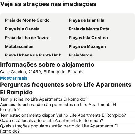
Veja as atrações nas imediações
Ampliar mapa
Praia de Monte Gordo
Playa de Islantilla
Playa Isla Canela
Praia da Manta Rota
Praia da Ilha de Tavira
Playas Isla Cristina
Matalascañas
Playa de Mazagón
Playa Urbana de Punta Umbría
Praia Verde
Informações sobre o alojamento
Cacela Velha Beach
El Portil
Calle Gravina, 21459, El Rompido, Espanha
Avenida Marginal de Monte Gordo
Punta de Moral
Mostrar mais
Islantilla Golf Club
Ayamonte
Perguntas frequentes sobre Life Apartments
La Antilla
Zona Centro
El Rompido
Praça Marquês de Pombal
Nuevo Portil
Tem piscina no Life Apartments El Rompido?
Animais de estimação são permitidos no Life Apartments El
Lota Beach
La Antilla
Rompido?
Tem estacionamento disponível no Life Apartments El Rompido?
Praia da Terra Estreita
Central
Onde está localizado o Life Apartments El Rompido?
Costa Esuri
Ponta da Areia Beach
Quais atrações populares estão perto do Life Apartments El
Rompido?
Tavira Gran-Plaza
Isla Canela Golf