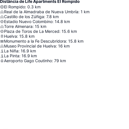
Distância de Life Apartments El Rompido
El Rompido
:
0.3
km
Real de la Almadraba de Nueva Umbría
:
1
km
Castillo de los Zúñiga
:
7.8
km
Estadio Nuevo Colombino
:
14.8
km
Torre Almenara
:
15
km
Plaza de Toros de La Merced
:
15.6
km
Huelva
:
15.8
km
Monumento a la Fe Descubridora
:
15.8
km
Museo Provincial de Huelva
:
16
km
La Niña
:
16.9
km
La Pinta
:
16.9
km
Aeroporto Gago Coutinho
:
79
km