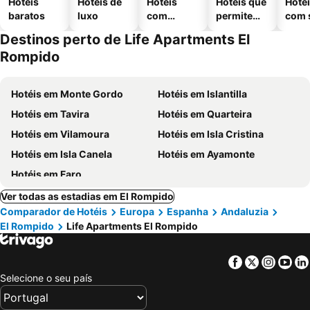
Hotéis
Hotéis de
Hotéis
Hotéis que
Hoté
baratos
luxo
com
permitem
com 
piscinas
animais
Destinos perto de Life Apartments El
Rompido
Hotéis em Monte Gordo
Hotéis em Islantilla
Hotéis em Tavira
Hotéis em Quarteira
Hotéis em Vilamoura
Hotéis em Isla Cristina
Hotéis em Isla Canela
Hotéis em Ayamonte
Hotéis em Faro
Ver todas as estadias em El Rompido
Comparador de Hotéis
Europa
Espanha
Andaluzia
El Rompido
Life Apartments El Rompido
Facebook
Twitter
Insta
Yo
Selecione o seu país