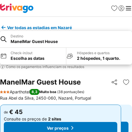
Favoritos
Iniciar
Me
Ver todas as estadias em Nazaré
Destino
ManelMar Guest House
Check-in/out
Hóspedes e quartos
Escolha as datas
2 hóspedes, 1 quarto.
Como os pagamentos influenciam os resultados
ManelMar Guest House
Partilhar
Ad
Aparthotel
8,3
Muito boa
(
38 pontuações
)
3 Estrelas
Rua Abel da Silva, 2450-060, Nazaré, Portugal
€ 45
€ 45
de
de
Consulte os preços de
2 sites
Consulte os preços de
2 sites
Ver preços
Ver preços