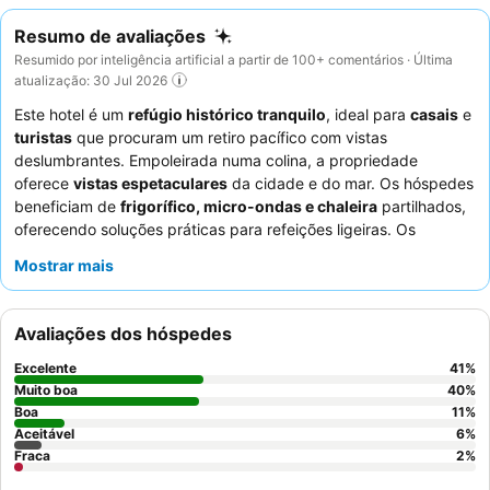
Resumo de avaliações
Resumido por inteligência artificial a partir de 100+ comentários · Última
atualização: 30 Jul 2026
Este hotel é um
refúgio histórico tranquilo
, ideal para
casais
e
turistas
que procuram um retiro pacífico com vistas
deslumbrantes. Empoleirada numa colina, a propriedade
oferece
vistas espetaculares
da cidade e do mar. Os hóspedes
beneficiam de
frigorífico, micro-ondas e chaleira
partilhados,
oferecendo soluções práticas para refeições ligeiras. Os
funcionários são consistentemente elogiados pela sua
maneira
Mostrar mais
calorosa e acolhedora
e prestabilidade, contribuindo para uma
atmosfera familiar. Para a melhor experiência, considere pedir
um quarto com
vista para o mar
para apreciar plenamente os
Avaliações dos hóspedes
arredores pitorescos.
Excelente
41
%
Muito boa
40
%
Boa
11
%
Aceitável
6
%
Fraca
2
%