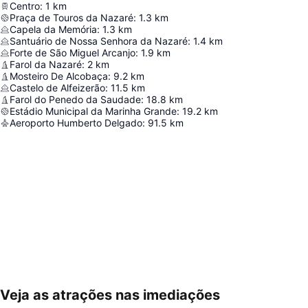
Centro
:
1
km
Praça de Touros da Nazaré
:
1.3
km
Capela da Memória
:
1.3
km
Santuário de Nossa Senhora da Nazaré
:
1.4
km
Forte de São Miguel Arcanjo
:
1.9
km
Farol da Nazaré
:
2
km
Mosteiro De Alcobaça
:
9.2
km
Castelo de Alfeizerão
:
11.5
km
Farol do Penedo da Saudade
:
18.8
km
Estádio Municipal da Marinha Grande
:
19.2
km
Aeroporto Humberto Delgado
:
91.5
km
Veja as atrações nas imediações
Ampliar mapa