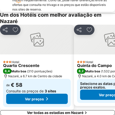
mudam frequentemente. Como tal, pode haver diferenças entre as
ofertas que consulta no trivago e os preços que estão disponíveis
Reserva Natural das Ilhas Berlengas
Igreja Paroquial de Pataias
nos sites de reserva.
Praia de Pedra do Ouro
Praia Norte
Um dos Hotéis com melhor avaliação em
Nazaré
Praia do Bom Sucesso
Quinta Pedagógica do Cuco
de Porto Dinheiro
Porto das Barcas
Partilhar
Adicionar aos favoritos
Partilhar
Adicionar aos
Parque Vale do Ribeiro de São Pedro de Moel
Touril de Atouguia da Baleia
Mosteiro da Batalha
Estação comboios de Leiria
Praia do Salgado
Monumento ao Peregrino em Fátima
Complexo Municipal de Piscinas de Leiria
Pia do Urso
Hotel
Hotel
3 Estrelas
3 Estrelas
Quarto Crescente
Praia de Vale Furado
Pelourinho de Alfeizerão
Quinta do Campo
8,4
8,2
Muito boa
(
310 pontuações
)
Muito boa
(
1.532 po
Praia de São Bernardino
Olhos d'Água de Olho Marinho
Nazaré, a 6.7 km de Centro da cidade
Nazaré, a 4.0 km de C
Selecione as datas 
€ 58
de
preços exatos.
Consulte os preços de
3 sites
Ver preç
Ver preços
Ver todas as estadias em Nazaré