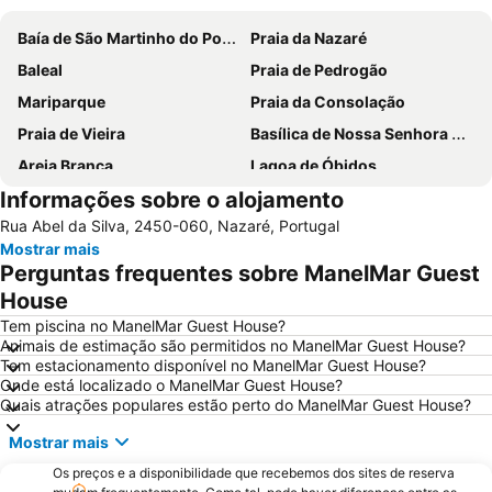
Baía de São Martinho do Porto
Praia da Nazaré
Baleal
Praia de Pedrogão
Mariparque
Praia da Consolação
Praia de Vieira
Basílica de Nossa Senhora do Rosário de Fátima
Areia Branca
Lagoa de Óbidos
Informações sobre o alojamento
Praia d'El Rey Golf & CC
Foz do Arelho
Rua Abel da Silva, 2450-060, Nazaré, Portugal
Grutas de Mira de Aire
Mosteiro de Alcobaça
Mostrar mais
Buddha Eden Garden - Jardim da Paz
Praia de São Pedro de Moel
Perguntas frequentes sobre ManelMar Guest
Praia das Berlengas
Serra do Montejunto
House
Salir do Porto
Castelo de Óbidos
Tem piscina no ManelMar Guest House?
Animais de estimação são permitidos no ManelMar Guest House?
Paredes de Vitória
Capela das Apariçoes
Tem estacionamento disponível no ManelMar Guest House?
Onde está localizado o ManelMar Guest House?
Sítio da Nazaré
Praia d'el Rey
Quais atrações populares estão perto do ManelMar Guest House?
Estádio Municipal de Leiria
Da Foz do Arelho
Mostrar mais
Bom Sucesso
Osso da Baleia
Os preços e a disponibilidade que recebemos dos sites de reserva
Estação Rodoviária de Fátima
Museu da Fábrica de Cimento Maceira-Lis