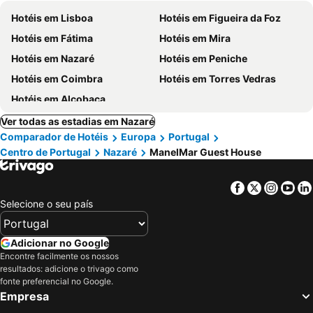
Hotéis em Lisboa
Hotéis em Figueira da Foz
Hotéis em Fátima
Hotéis em Mira
Hotéis em Nazaré
Hotéis em Peniche
Hotéis em Coimbra
Hotéis em Torres Vedras
Hotéis em Alcobaça
Ver todas as estadias em Nazaré
Comparador de Hotéis
Europa
Portugal
Centro de Portugal
Nazaré
ManelMar Guest House
Facebook
Twitter
Insta
Yo
Selecione o seu país
Adicionar no Google
Encontre facilmente os nossos
resultados: adicione o trivago como
fonte preferencial no Google.
Empresa