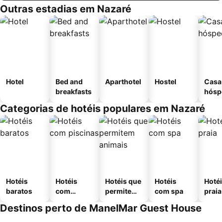
Outras estadias em Nazaré
Hotel
Bed and
Aparthotel
Hostel
Casa
breakfasts
hósp
Categorias de hotéis populares em Nazaré
Hotéis
Hotéis
Hotéis que
Hotéis
Hotéi
baratos
com
permitem
com spa
praia
piscinas
animais
Destinos perto de ManelMar Guest House