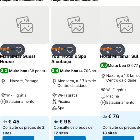
Aparthotel
Hotel
Hotel
3 Estrelas
4 Estrelas
4 Estrelas
Partilhar
Adicionar aos favoritos
Partilhar
Adicionar aos favoritos
Partilhar
Adicionar
ManelMar Guest
Your Hotel & Spa
Hotel Miramar Sul
House
Alcobaça
8,3
Muito boa
(
8.077 
8,3
8,4
Muito boa
(
38 pontuações
)
Muito boa
(
4.708 pontuações
)
Nazaré, a 1.3 km d
Centro da cidade
Nazaré, Portugal
Alcobaça, a 2.7 km de
Centro da cidade
Wi-Fi grátis
Wi-Fi grátis
Wi-Fi grátis
Piscina
Estacionamento
Piscina
Estacionamento
Spa
Ver preços
Ver preços
€ 76
de
Ver preços
€ 45
€ 98
de
de
Consulte os preços de
2
Consulte os preços de
Consulte os preços d
sites
12 sites
18 sites