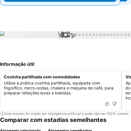
1 / 79
Informação útil
Cozinha partilhada com comodidades
Vi
Utilize a prática cozinha partilhada, equipada com
Ap
frigorífico, micro-ondas, chaleira e máquina de café, para
do
preparar refeições leves e bebidas.
te
inc
Este resumo foi criado por inteligência artificial e pode não ser 100% correto.
Comparar com estadias semelhantes
Alojamento selecionado
Alojamentos semelhantes