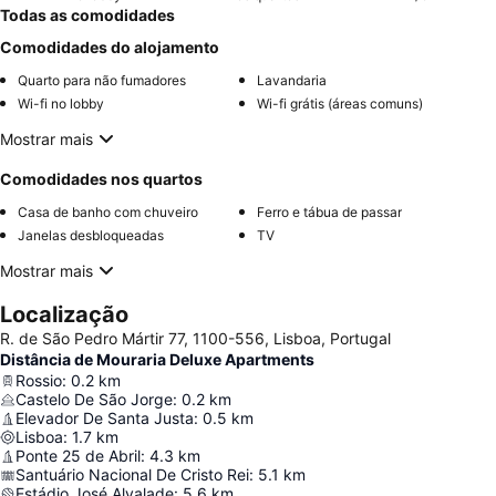
Todas as comodidades
Comodidades do alojamento
Quarto para não fumadores
Lavandaria
Wi-fi no lobby
Wi-fi grátis (áreas comuns)
Mostrar mais
Comodidades nos quartos
Casa de banho com chuveiro
Ferro e tábua de passar
Janelas desbloqueadas
TV
Mostrar mais
Localização
R. de São Pedro Mártir 77, 1100-556, Lisboa, Portugal
Distância de Mouraria Deluxe Apartments
Rossio
:
0.2
km
Castelo De São Jorge
:
0.2
km
Elevador De Santa Justa
:
0.5
km
Lisboa
:
1.7
km
Ponte 25 de Abril
:
4.3
km
Santuário Nacional De Cristo Rei
:
5.1
km
Estádio José Alvalade
:
5.6
km