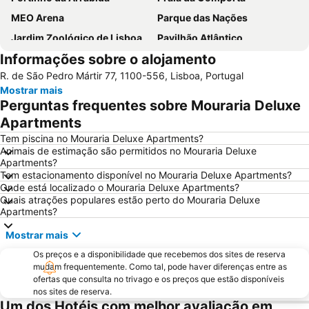
MEO Arena
Parque das Nações
Jardim Zoológico de Lisboa
Pavilhão Atlântico
Informações sobre o alojamento
Passeio Marítimo de Algés
Benfica
R. de São Pedro Mártir 77, 1100-556, Lisboa, Portugal
Baixa de Lisboa
Parque Eduardo VII
Mostrar mais
Praça de Touros de Campo Pequeno
Praia das Azenhas do Mar
Perguntas frequentes sobre Mouraria Deluxe
Estação de Caminhos de Ferro de Sete Rios
Belém
Apartments
Avenida da Liberdade
da Figueirinha
Tem piscina no Mouraria Deluxe Apartments?
Animais de estimação são permitidos no Mouraria Deluxe
Marquês de Pombal
Estádio do Restelo
Apartments?
Tem estacionamento disponível no Mouraria Deluxe Apartments?
Praia das Maçãs
Fonte da Telha
Onde está localizado o Mouraria Deluxe Apartments?
Praia Tróia Mar
Praia da Ericeira
Quais atrações populares estão perto do Mouraria Deluxe
Apartments?
Parque Natural da Arrabida
Campo Grande
Mostrar mais
Lagoa de Albufeira
do Ouro Sesimbra
Os preços e a disponibilidade que recebemos dos sites de reserva
Tróia Beach
Alcântara
mudam frequentemente. Como tal, pode haver diferenças entre as
Oceanário de Lisboa
Praia da Caparica
ofertas que consulta no trivago e os preços que estão disponíveis
nos sites de reserva.
Chiado
Fundaçao Champalimaud
Um dos Hotéis com melhor avaliação em