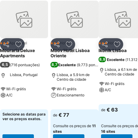
Aparthotel
Hotel
Hotel
3 Estrelas
3 Estrelas
3 Estrelas
Partilhar
Adicionar aos favoritos
Partilhar
Adicionar aos favoritos
Partilhar
Adicionar
Mouraria Deluxe
Moov Hotel Lisboa
Ikonik Lisboa
Apartments
Oriente
8,9
Excelente
(
11.312
6,5
8,7
(
716 pontuações
)
Excelente
(
9.773 pontuações
)
Lisboa, a 6.1 km de
Centro da cidade
Lisboa, Portugal
Lisboa, a 5.9 km de
Centro da cidade
Wi-Fi grátis
Wi-Fi grátis
Wi-Fi grátis
A/C
A/C
Estacionamento
Ver preços
Ver preços
Ver preços
€ 63
de
Selecione as datas para
€ 77
de
ver os preços exatos.
Consulte os preços de
11
Consulte os preços d
sites
16 sites