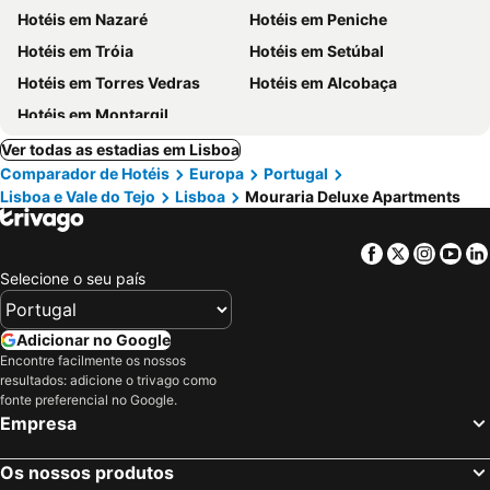
Hotéis em Nazaré
Hotéis em Peniche
Hotéis em Tróia
Hotéis em Setúbal
Hotéis em Torres Vedras
Hotéis em Alcobaça
Hotéis em Montargil
Ver todas as estadias em Lisboa
Comparador de Hotéis
Europa
Portugal
Lisboa e Vale do Tejo
Lisboa
Mouraria Deluxe Apartments
Facebook
Twitter
Insta
Yo
Selecione o seu país
Adicionar no Google
Encontre facilmente os nossos
resultados: adicione o trivago como
fonte preferencial no Google.
Empresa
Os nossos produtos