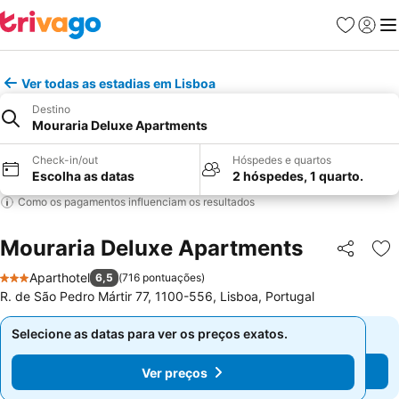
Favoritos
Iniciar
Me
Ver todas as estadias em Lisboa
Destino
Mouraria Deluxe Apartments
Check-in/out
Hóspedes e quartos
Escolha as datas
2 hóspedes, 1 quarto.
Como os pagamentos influenciam os resultados
Mouraria Deluxe Apartments
Partilhar
Ad
Aparthotel
6,5
(
716 pontuações
)
3 Estrelas
R. de São Pedro Mártir 77, 1100-556, Lisboa, Portugal
Selecione as datas para ver os preços exatos.
Selecione as datas para ver os preços exatos.
Ver preços
Ver preços