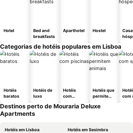
Hotel
Bed and
Aparthotel
Hostel
Casa
breakfasts
hósp
Categorias de hotéis populares em Lisboa
Hotéis
Hotéis de
Hotéis
Hotéis que
Hoté
baratos
luxo
com
permitem
com 
piscinas
animais
Destinos perto de Mouraria Deluxe
Apartments
Hotéis em Lisboa
Hotéis em Sesimbra