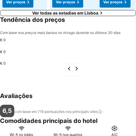
Ver preços
Ver preços
Ver preços
Ver todas as estadias em Lisboa
Tendência dos preços
Com base nos preços mais baixos no trivago durante os últimos 30 dias
€ 0
€ 0
€ 0
Avaliações
6,5
com base em 716 pontuações nos principais
sites
Comodidades principais do hotel
Wi-fi no lobby
Wi-fi nos quartos
A/C