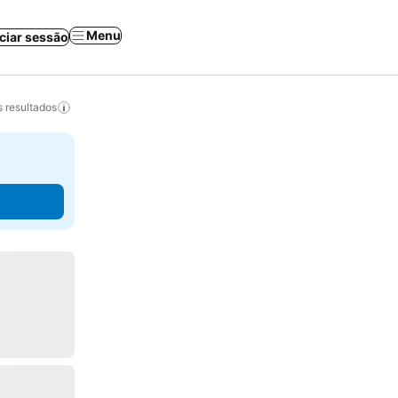
Menu
iciar sessão
 resultados