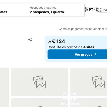
Hóspedes e quartos
PT · €
In
datas
2 hóspedes, 1 quarto.
Como os pagamentos influenciam os
Adicionar aos favoritos
€ 124
de
Partilhar
Consulte os preços de
4 sites
Ver preços