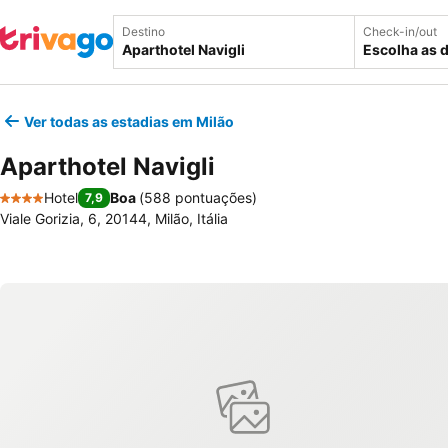
Destino
Check-in/out
Escolha as 
Ver todas as estadias em Milão
Aparthotel Navigli
Hotel
Boa
(
588 pontuações
)
7,9
4 Estrelas
Viale Gorizia, 6, 20144, Milão, Itália