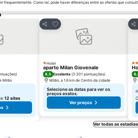
m frequentemente. Como tal, pode haver diferenças entre as ofertas que consult
o
avoritos
Adicionar aos favoritos
Partilhar
Par
Hotel
1 Estrelas
4 E
aparto Milan Giovenale
Ho
8,5
8,
ntuações
)
Excelente
(
3.301 pontuações
)
e Milão
Milão, a 1.6 km de Centro da cidade
Selecione as datas para ver os
d
preços exatos.
de
12 sites
C
Ver preços
os
Ver todas as estadia