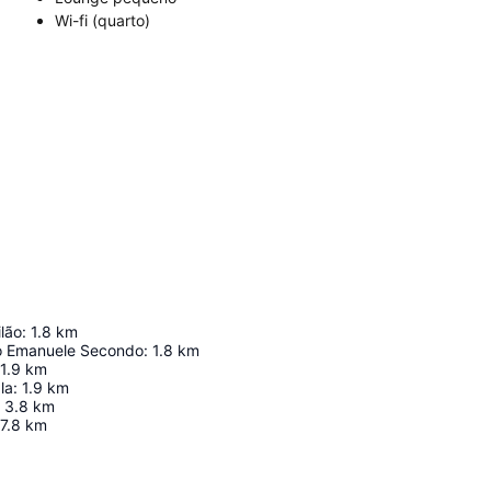
Wi-fi (quarto)
lão
:
1.8
km
rio Emanuele Secondo
:
1.8
km
1.9
km
la
:
1.9
km
3.8
km
7.8
km