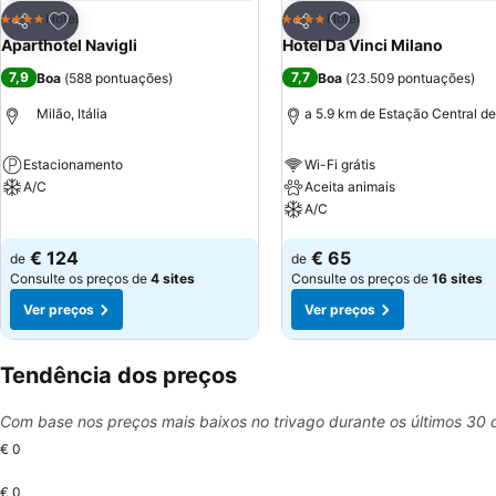
Adicionar aos favoritos
Adicionar aos favor
Hotel
Hotel
4 Estrelas
4 Estrelas
Partilhar
Partilhar
Aparthotel Navigli
Hotel Da Vinci Milano
7,9
7,7
Boa
(
588 pontuações
)
Boa
(
23.509 pontuações
)
Milão, Itália
a 5.9 km de Estação Central de
Estacionamento
Wi-Fi grátis
A/C
Aceita animais
A/C
Ver preços
Ver preços
€ 124
€ 65
de
de
Consulte os preços de
4 sites
Consulte os preços de
16 sites
Ver preços
Ver preços
Tendência dos preços
Com base nos preços mais baixos no trivago durante os últimos 30 
€ 0
€ 0