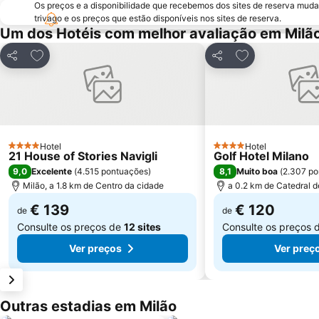
Os preços e a disponibilidade que recebemos dos sites de reserva muda
trivago e os preços que estão disponíveis nos sites de reserva.
Um dos Hotéis com melhor avaliação em Milã
Adicionar aos favoritos
Adicionar aos f
Partilhar
Partilhar
Hotel
Hotel
4 Estrelas
4 Estrelas
21 House of Stories Navigli
Golf Hotel Milano
9,0
8,1
Excelente
(
4.515 pontuações
)
Muito boa
(
2.307 po
Milão, a 1.8 km de Centro da cidade
a 0.2 km de Catedral d
€ 139
€ 120
de
de
Consulte os preços de
12 sites
Consulte os preços 
Ver preços
Ver preç
Outras estadias em Milão