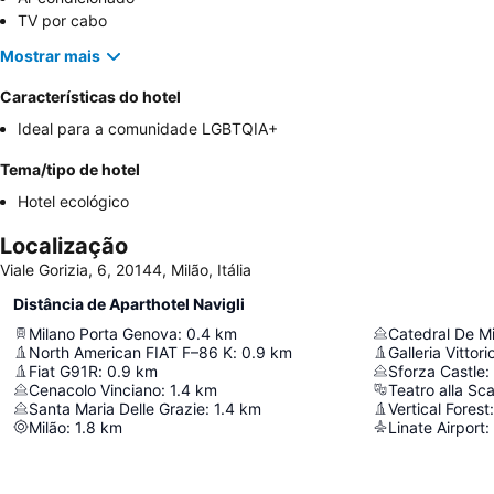
TV por cabo
Mostrar mais
Características do hotel
Ideal para a comunidade LGBTQIA+
Tema/tipo de hotel
Hotel ecológico
Localização
Viale Gorizia, 6, 20144, Milão, Itália
Distância de Aparthotel Navigli
Milano Porta Genova
:
0.4
km
Catedral De Mi
North American FIAT F–86 K
:
0.9
km
Galleria Vitto
Fiat G91R
:
0.9
km
Sforza Castle
:
Cenacolo Vinciano
:
1.4
km
Teatro alla Sca
Santa Maria Delle Grazie
:
1.4
km
Vertical Forest
:
Milão
:
1.8
km
Linate Airport
: