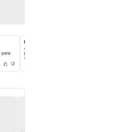
Recepção prestativa e multilíngue
A equipe da recepção é conhecida por ser muito simpát
l para
prestativa e excelente em inglês, oferecendo conselhos 
valiosos.