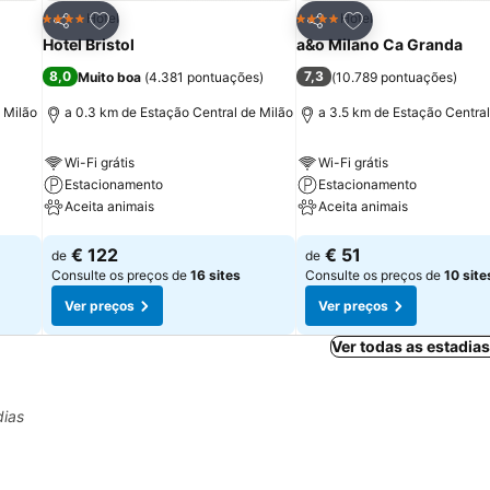
itos
Adicionar aos favoritos
Adicionar aos fav
Hotel
Hotel
4 Estrelas
4 Estrelas
Partilhar
Partilhar
Hotel Bristol
a&o Milano Ca Granda
8,0
7,3
Muito boa
(
4.381 pontuações
)
(
10.789 pontuações
)
 Milão
a 0.3 km de Estação Central de Milão
a 3.5 km de Estação Central
Wi-Fi grátis
Wi-Fi grátis
Estacionamento
Estacionamento
Aceita animais
Aceita animais
Ver preços
Ver preços
€ 122
€ 51
de
de
Consulte os preços de
16 sites
Consulte os preços de
10 site
Ver preços
Ver preços
Ver todas as estadia
dias