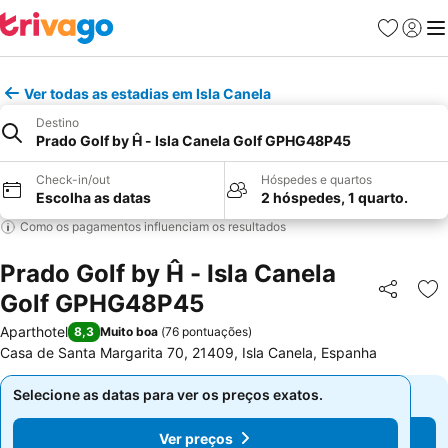
Favoritos
Iniciar
Me
Ver todas as estadias em Isla Canela
Destino
Prado Golf by Ĥ - Isla Canela Golf GPHG48P45
Check-in/out
Hóspedes e quartos
Escolha as datas
2 hóspedes, 1 quarto.
Como os pagamentos influenciam os resultados
Prado Golf by Ĥ - Isla Canela
Golf GPHG48P45
Partilhar
Ad
Aparthotel
8,3
Muito boa
(
76 pontuações
)
Casa de Santa Margarita 70, 21409, Isla Canela, Espanha
Selecione as datas para ver os preços exatos.
Selecione as datas para ver os preços exatos.
Ver preços
Ver preços