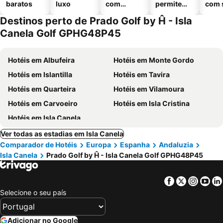
baratos
luxo
com
permitem
com 
piscinas
animais
Destinos perto de Prado Golf by Ĥ - Isla
Canela Golf GPHG48P45
Hotéis em Albufeira
Hotéis em Monte Gordo
Hotéis em Islantilla
Hotéis em Tavira
Hotéis em Quarteira
Hotéis em Vilamoura
Hotéis em Carvoeiro
Hotéis em Isla Cristina
Hotéis em Isla Canela
Ver todas as estadias em Isla Canela
Comparador de Hotéis
Europa
Espanha
Andaluzia
Isla Canela
Prado Golf by Ĥ - Isla Canela Golf GPHG48P45
Facebook
Twitter
Insta
Yo
Selecione o seu país
Adicionar no Google