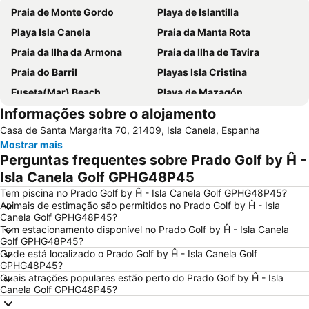
Praia de Monte Gordo
Playa de Islantilla
Playa Isla Canela
Praia da Manta Rota
Praia da Ilha da Armona
Praia da Ilha de Tavira
Praia do Barril
Playas Isla Cristina
Fuseta(Mar) Beach
Playa de Mazagón
Informações sobre o alojamento
Playa Urbana de Punta Umbría
Praia da Ilha do Farol
Casa de Santa Margarita 70, 21409, Isla Canela, Espanha
Praia Verde
Cacela Velha Beach
Mostrar mais
El Portil
Avenida Marginal de Monte Gordo
Perguntas frequentes sobre Prado Golf by Ĥ -
Punta de Moral
Barra da Fuseta Beach
Isla Canela Golf GPHG48P45
Islantilla Golf Club
Ayamonte
Tem piscina no Prado Golf by Ĥ - Isla Canela Golf GPHG48P45?
Animais de estimação são permitidos no Prado Golf by Ĥ - Isla
Parque Natural da Ría Formosa
Palácio e Quinta de Estói
Canela Golf GPHG48P45?
Tem estacionamento disponível no Prado Golf by Ĥ - Isla Canela
La Antilla
Zona Centro
Golf GPHG48P45?
Praça Marquês de Pombal
Culatra (Mar) Beach
Onde está localizado o Prado Golf by Ĥ - Isla Canela Golf
GPHG48P45?
Nuevo Portil
Lota Beach
Quais atrações populares estão perto do Prado Golf by Ĥ - Isla
Canela Golf GPHG48P45?
La Antilla
Praia da Terra Estreita