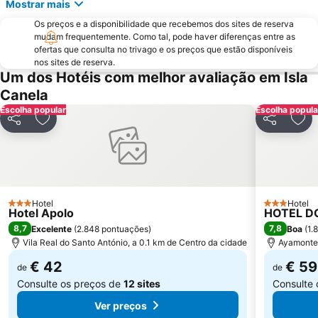
Central
Costa Esuri
Mostrar mais
Ponta da Areia Beach
Tavira Gran-Plaza
Os preços e a disponibilidade que recebemos dos sites de reserva
mudam frequentemente. Como tal, pode haver diferenças entre as
Isla Canela Golf
Estação de comboios de Tavira
ofertas que consulta no trivago e os preços que estão disponíveis
nos sites de reserva.
Cabeço Beach
Porto de Recreio do Guadiana
Um dos Hotéis com melhor avaliação em Isla
Urbasur
Golf El Rompido
Canela
Centro Comercial y de Ocio Islantilla
Puerto Marina El Rompido
Escolha popular
Escolha popula
Partilhar
Adicionar aos favoritos
Partilhar
Adi
Adão e Eva Beach
Igreja de Nossa Senhora da Luz
Arquivo Histórico Municipal de Vila Real de Santo António
La Bota
Redondela
La Casita Azul
Nueva Umbría
Sítio da Fábrica (Mar) Beach
Hotel
Hotel
3 Estrelas
3 Estrelas
Hotel Apolo
HOTEL DO
8,7
7,8
Excelente
(
2.848 pontuações
)
Boa
(
1.
Vila Real do Santo António, a 0.1 km de Centro da cidade
Ayamonte,
€ 42
€ 59
de
de
Consulte os preços de
12 sites
Consulte
Ver preços