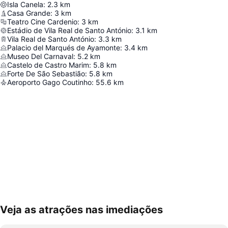
Isla Canela
:
2.3
km
Casa Grande
:
3
km
Teatro Cine Cardenio
:
3
km
Estádio de Vila Real de Santo António
:
3.1
km
Vila Real de Santo António
:
3.3
km
Palacio del Marqués de Ayamonte
:
3.4
km
Museo Del Carnaval
:
5.2
km
Castelo de Castro Marim
:
5.8
km
Forte De São Sebastião
:
5.8
km
Aeroporto Gago Coutinho
:
55.6
km
Veja as atrações nas imediações
Ampliar mapa