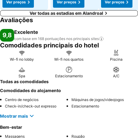
Ver preços
Ver preços
Ver preços
Ver todas as estadias em Alandroal
Avaliações
Excelente
9,8
com base em 168 pontuações nos principais
sites
Comodidades principais do hotel
Wi-fi no lobby
Wi-fi nos quartos
Piscina
Spa
Estacionamento
A/C
Todas as comodidades
Comodidades do alojamento
Centro de negócios
Máquinas de jogos/videojogos
Check-in/check-out expresso
Estacionamento
Mostrar mais
Bem-estar
Massagens
Roupão