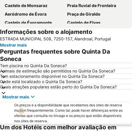
Castelo de Monsaraz
Praia fluvial de Fronteira
Aeródromo de Évora
Praça de Giraldo
Castelo de Évoramonte
Castelo de Elvas
Informações sobre o alojamento
Gran Casino de Extremadura
Capela dos Ossos
ESTRADA MUNICIPAL 508, 7250-157, Alandroal, Portugal
Fortaleza de Juromenha
Centro Comercial Conquistadores
Mostrar mais
Central de Camionagem de Estremoz
Sé de Évora
Perguntas frequentes sobre Quinta Da
Vila Medieval de Monsaraz
Castelo do Alandroal
Soneca
Convento dos Lóios ou de Nossa Senhora da Assunção
Casas Pintadas de Évora
Tem piscina no Quinta Da Soneca?
Animais de estimação são permitidos no Quinta Da Soneca?
Porta de Aviz - Ermida de Nossa Sra do Ó
Castelo de Terena
Tem estacionamento disponível no Quinta Da Soneca?
Onde está localizado o Quinta Da Soneca?
Torre do Esporão
Forte de Santa Luzia
Quais atrações populares estão perto do Quinta Da Soneca?
Piscinas Municipais de Elvas
Villa Lusitano-Romana de Torre de Palma
Mostrar mais
Templo de Diana
Rota dos vinhos do Alentejo
Os preços e a disponibilidade que recebemos dos sites de reserva
Estación de autobuses
Simply Evora
mudam frequentemente. Como tal, pode haver diferenças entre as
ofertas que consulta no trivago e os preços que estão disponíveis
Huerta Rosales
Garrison Border Town of Elvas
nos sites de reserva.
Lusiberia
El Cristo
Um dos Hotéis com melhor avaliação em