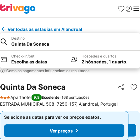
Favoritos
Iniciar
Me
Ver todas as estadias em Alandroal
Destino
Quinta Da Soneca
Check-in/out
Hóspedes e quartos
Escolha as datas
2 hóspedes, 1 quarto.
Como os pagamentos influenciam os resultados
Quinta Da Soneca
Partilhar
Ad
Aparthotel
9,8
Excelente
(
168 pontuações
)
3 Estrelas
ESTRADA MUNICIPAL 508, 7250-157, Alandroal, Portugal
Selecione as datas para ver os preços exatos.
Selecione as datas para ver os preços exatos.
Ver preços
Ver preços