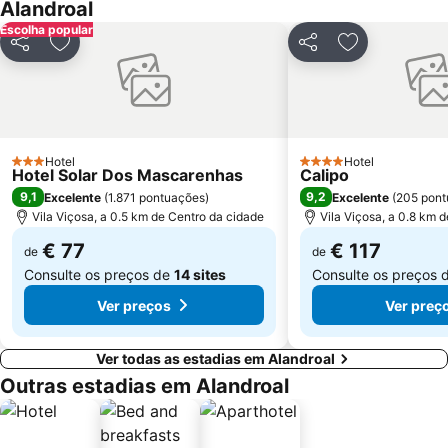
Alandroal
San Fernando
Casco Antiguo
Escolha popular
Aqueduto da Água de Prata
Ao Cabo
Partilhar
Adicionar aos favoritos
Partilhar
Adicionar aos
Enoteca de Redondo
Las Vaguadas
Museo de la Ciudad - Luis de Morales
El Gurugú
Cerro de Reyes
Plaza de Toros El Toreo
San Roque
Valdepasillas
Hotel
Hotel
3 Estrelas
4 Estrelas
Hotel Solar Dos Mascarenhas
Calipo
Pardaleras
Antonio Hernández Gil
9,1
9,2
Excelente
(
1.871 pontuações
)
Excelente
(
205 pont
Vila Viçosa, a 0.5 km de Centro da cidade
Vila Viçosa, a 0.8 km 
€ 77
€ 117
de
de
Consulte os preços de
14 sites
Consulte os preços 
Ver preços
Ver preç
Ver todas as estadias em Alandroal
Outras estadias em Alandroal