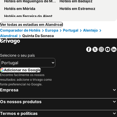
Hotéis em Reguengos de Monsaraz
Hotéis em Badajoz
Hotéis em Mérida
Hotéis em Estremoz
Hotéis em Ferreira do Alentejo
Ver todas as estadias em Alandroal
Comparador de Hotéis
Europa
Portugal
Alentejo
Alandroal
Quinta Da Soneca
Facebook
Twitter
Insta
Yo
Selecione o seu país
Adicionar no Google
Encontre facilmente os nossos
resultados: adicione o trivago como
fonte preferencial no Google.
Empresa
Os nossos produtos
Termos e políticas