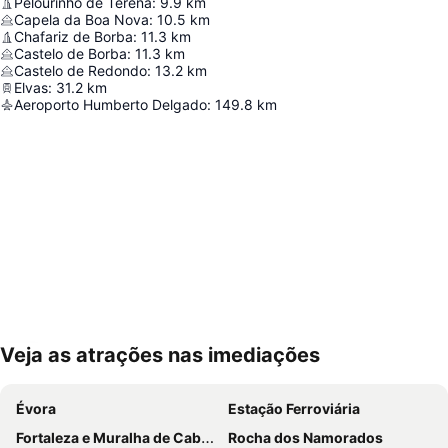
Pelourinho de Terena
:
9.9
km
Capela da Boa Nova
:
10.5
km
Chafariz de Borba
:
11.3
km
Castelo de Borba
:
11.3
km
Castelo de Redondo
:
13.2
km
Elvas
:
31.2
km
Aeroporto Humberto Delgado
:
149.8
km
Veja as atrações nas imediações
Ampliar mapa
Évora
Estação Ferroviária
Fortaleza e Muralha de Cabeço de Vide
Rocha dos Namorados