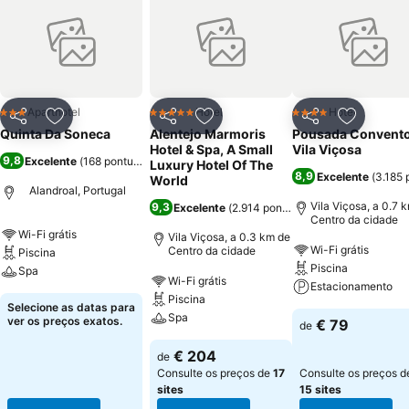
Aparthotel
Hotel
Hotel
3 Estrelas
5 Estrelas
4 Estrelas
Partilhar
Adicionar aos favoritos
Partilhar
Adicionar aos favoritos
Partilhar
Adicionar
Quinta Da Soneca
Alentejo Marmoris
Pousada Convento
Hotel & Spa, A Small
Vila Viçosa
9,8
Excelente
(
168 pontuações
)
Luxury Hotel Of The
8,9
Excelente
(
3.185 
World
Alandroal, Portugal
Vila Viçosa, a 0.7 
9,3
Excelente
(
2.914 pontuações
)
Centro da cidade
Wi-Fi grátis
Vila Viçosa, a 0.3 km de
Wi-Fi grátis
Centro da cidade
Piscina
Piscina
Spa
Wi-Fi grátis
Estacionamento
Piscina
Selecione as datas para
Spa
ver os preços exatos.
€ 79
de
€ 204
de
Consulte os preços de
17
Consulte os preços d
sites
15 sites