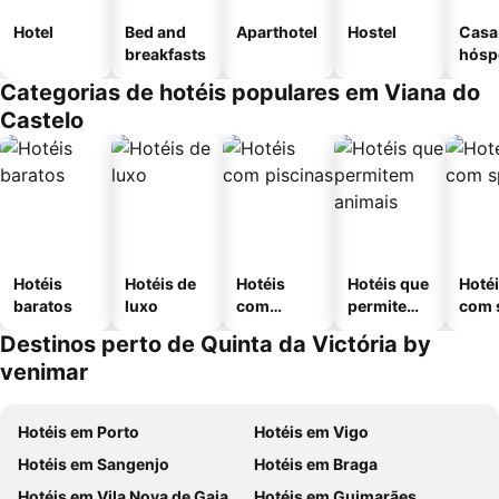
Hotel
Bed and
Aparthotel
Hostel
Casa
breakfasts
hósp
Categorias de hotéis populares em Viana do
Castelo
Hotéis
Hotéis de
Hotéis
Hotéis que
Hoté
baratos
luxo
com
permitem
com 
piscinas
animais
Destinos perto de Quinta da Victória by
venimar
Hotéis em Porto
Hotéis em Vigo
Hotéis em Sangenjo
Hotéis em Braga
Hotéis em Vila Nova de Gaia
Hotéis em Guimarães