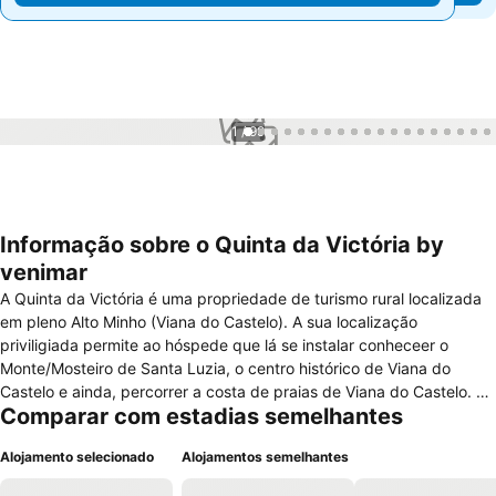
1 / 99
Informação sobre o Quinta da Victória by
venimar
A Quinta da Victória é uma propriedade de turismo rural localizada
em pleno Alto Minho (Viana do Castelo). A sua localização
priviligiada permite ao hóspede que lá se instalar conheceer o
Monte/Mosteiro de Santa Luzia, o centro histórico de Viana do
Castelo e ainda, percorrer a costa de praias de Viana do Castelo. O
Comparar com estadias semelhantes
aeroporto do Porto fica a uma distância de cerca de 30 minutos.
Esta Quinta é constituída por 8 casas rústicas, de modelos e
Alojamento selecionado
Alojamentos semelhantes
estrutura diferentes. Na zona envolvente das mesmas poderá ser
encontrado um jardim, parque infantil, piscina exterior, equipamento