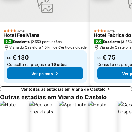
Cego do Maio
Estação de Caminhos de Ferro de Viana do Castelo
Aguçadoura Beach
Praia Fluvial de Ponte da Barca
Puerto de Panxón
Complexo Desportivo Universitário de Gualtar
Hotel
Hotel
Castelo de Santiago da Barra
Igreja de Joane
4 Estrelas
4 Estrelas
Hotel FeelViana
Hotel Fabrica do
9,3
9,0
Excelente
(
2.553 pontuações
)
Excelente
(
3.353
Viana do Castelo, a 1.5 km de Centro da cidade
Viana do Castelo, a
€ 130
€ 75
de
de
Consulte os preços de
19 sites
Consulte os preç
Ver preços
Ver 
Ver todas as estadias em Viana do Castelo
Outras estadias em Viana do Castelo