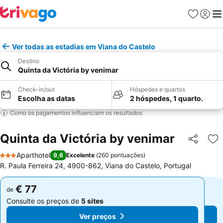
Favoritos
Iniciar
Me
Ver todas as estadias em Viana do Castelo
Destino
Quinta da Victória by venimar
Check-in/out
Hóspedes e quartos
Escolha as datas
2 hóspedes, 1 quarto.
Como os pagamentos influenciam os resultados
Quinta da Victória by venimar
Partilhar
Ad
Aparthotel
9,6
Excelente
(
260 pontuações
)
3 Estrelas
R. Paula Ferreira 24, 4900-862, Viana do Castelo, Portugal
€ 77
€ 77
de
de
Consulte os preços de
5 sites
Consulte os preços de
5 sites
Ver preços
Ver preços