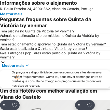
Informações sobre o alojamento
Bom Jesus do Monte
Caxinas Beach
R. Paula Ferreira 24, 4900-862, Viana do Castelo, Portugal
do Cabedelo
Praia Fluvial do Taboão
Mostrar mais
Termas Romanas do Alto da Cividade
Estação de Caminhos de Ferro de Braga
Perguntas frequentes sobre Quinta da
Praia de Esposende
Azurara Beach
Victória by venimar
Paseo Marítimo de Baiona
Estela Beach
Tem piscina no Quinta da Victória by venimar?
Animais de estimação são permitidos no Quinta da Victória by
Lago dos Cisnes
Praia de Vila do Conde
venimar?
Tem estacionamento disponível no Quinta da Victória by venimar?
Da Amorosa
Praia da Foz do Minho
Onde está localizado o Quinta da Victória by venimar?
Angeiras Beach
América
Quais atrações populares estão perto do Quinta da Victória by
venimar?
Minho Center
Patos
Mostrar mais
Puerto de Baiona
de Castelo de Neiva
Os preços e a disponibilidade que recebemos dos sites de reserva
Praia Afife
Casa de Camilo - Museu e Centro de Estudos
mudam frequentemente. Como tal, pode haver diferenças entre as
Vila Chã Beach
Elevador do Bom Jesus do Monte
ofertas que consulta no trivago e os preços que estão disponíveis
nos sites de reserva.
Posto de Turismo de Valença do Minho
Labruge Beach
Um dos Hotéis com melhor avaliação em
Suave Mar Beach
Praia de Panxón
Viana do Castelo
Apúlia Beach
Capela de Cima de Oliveira
Partilhar
Adicionar aos favoritos
Partilhar
Adicionar 
Parque de Exposições de Braga
Fluvial de Adaúfe