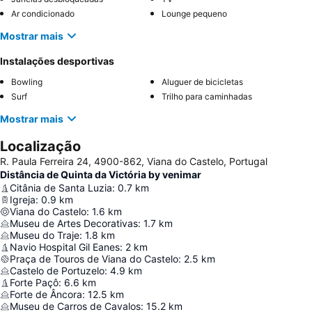
Ar condicionado
Lounge pequeno
Mostrar mais
Instalações desportivas
Bowling
Aluguer de bicicletas
Surf
Trilho para caminhadas
Mostrar mais
Localização
R. Paula Ferreira 24, 4900-862, Viana do Castelo, Portugal
Distância de Quinta da Victória by venimar
Citânia de Santa Luzia
:
0.7
km
Igreja
:
0.9
km
Viana do Castelo
:
1.6
km
Museu de Artes Decorativas
:
1.7
km
Museu do Traje
:
1.8
km
Navio Hospital Gil Eanes
:
2
km
Praça de Touros de Viana do Castelo
:
2.5
km
Castelo de Portuzelo
:
4.9
km
Forte Paçô
:
6.6
km
Forte de Âncora
:
12.5
km
Museu de Carros de Cavalos
:
15.2
km