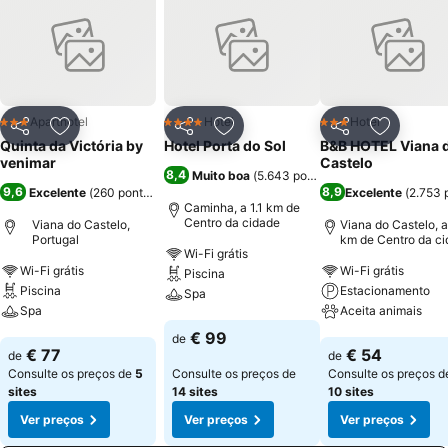
mobiliário de jardim, estacionamento, comodidades para churrasco
e zona de refeições. Além disso, os serviços disponibilizados na
Quinta são: lavagem de roupa, disponibilidade de berços e serviço
de limpeza. No interior das moradias, o hóspede pode usufruir de
aquecimento, cozinha devidamente equipada, aparelhagem de
musica, televisão, lareira, casa de banho completa (banheira de
Aparthotel
Hotel
Hotel
3 Estrelas
4 Estrelas
3 Estrelas
Partilhar
Adicionar aos favoritos
Partilhar
Adicionar aos favoritos
Partilhar
Adicionar
hidromassagem) e janelas com vistas para o exterior. O interior
Quinta da Victória by
Hotel Porta do Sol
B&B HOTEL Viana 
decorado de forma rústica proporciona o conforto e bem-estar
venimar
Castelo
8,4
Muito boa
(
5.643 pontuações
)
essenciais a umas boas férias.
9,6
8,9
Excelente
(
260 pontuações
)
Excelente
(
2.753 
Caminha, a 1.1 km de
Centro da cidade
Viana do Castelo,
Viana do Castelo, a
Portugal
km de Centro da c
Wi-Fi grátis
Wi-Fi grátis
Wi-Fi grátis
Piscina
Piscina
Estacionamento
Spa
Spa
Aceita animais
Ver preços
€ 99
de
Ver preços
Ver preços
€ 77
€ 54
de
de
Consulte os preços de
5
Consulte os preços de
Consulte os preços d
sites
14 sites
10 sites
Ver preços
Ver preços
Ver preços