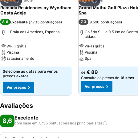
Adicionar aos favoritos
Adicionar aos favor
Aparthotel
Hotel
5 Estrelas
5 Estrelas
Partilhar
Partilhar
Ramada Residences by Wyndham
Grand Muthu Golf Plaza Hote
Costa Adeje
Spa
8,6
7,3
Excelente
(
7.735 pontuações
)
(
9.590 pontuações
)
Praia das Américas, Espanha
Golf do Sul, a 0.5 km de Centr
cidade
Wi-Fi grátis
Wi-Fi grátis
Piscina
Piscina
Estacionamento
Spa
Ver preços
Ver preços
Selecione as datas para ver os
€ 89
de
preços exatos.
Consulte os preços de
18 sites
Ver preços
Ver preços
Avaliações
Excelente
8,6
com base em 7.735 pontuações nos principais
sites