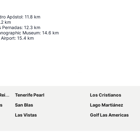
dro Apóstol
:
11.8
km
.2
km
os Pernadas
:
12.3
km
thnographic Museum
:
14.6
km
 Airport
:
15.4
km
Ampliar mapa
ofía
Tenerife Pearl
Los Cristianos
as
San Blas
Lago Martiánez
Las Vistas
Golf Las Americas