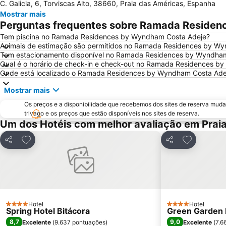
C. Galicia, 6, Torviscas Alto, 38660, Praia das Américas, Espanha
Mostrar mais
Perguntas frequentes sobre Ramada Reside
Tem piscina no Ramada Residences by Wyndham Costa Adeje?
Animais de estimação são permitidos no Ramada Residences by W
Tem estacionamento disponível no Ramada Residences by Wyndha
Qual é o horário de check-in e check-out no Ramada Residences b
Onde está localizado o Ramada Residences by Wyndham Costa Ade
Mostrar mais
Os preços e a disponibilidade que recebemos dos sites de reserva muda
trivago e os preços que estão disponíveis nos sites de reserva.
Um dos Hotéis com melhor avaliação em Prai
Adicionar aos favoritos
Adicionar a
Partilhar
Partilhar
Hotel
Hotel
4 Estrelas
4 Estrelas
Spring Hotel Bitácora
Green Garden 
8,7
9,0
Excelente
(
9.637 pontuações
)
Excelente
(
7.6