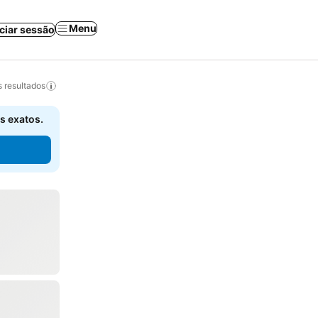
Menu
iciar sessão
 resultados
s exatos.