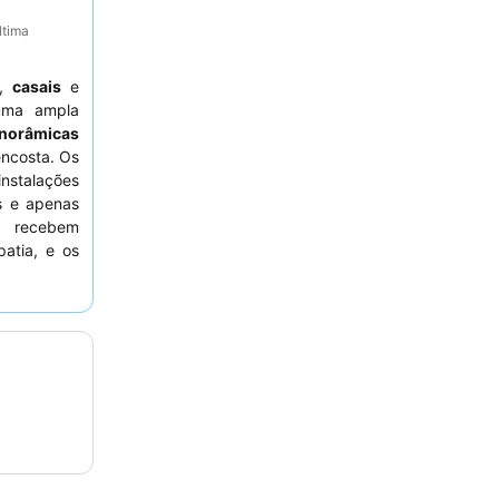
ltima
,
casais
e
uma ampla
anorâmicas
encosta. Os
stalações
is e apenas
os recebem
patia, e os
 deliciosas
deiramente
varanda ou
r.