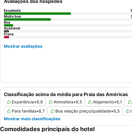
Avaliações dos hóspedes
Excelente
Muito boa
Boa
Aceitável
Fraca
Mostrar avaliações
Classificação acima da média para Praia das Américas
Experiência
•
9,6
Atmosfera
•
9,5
Alojamento
•
9,1
Para famílias
•
8,7
Boa relação preço/qualidade
•
8,5
Mostrar mais classificações
Comodidades principais do hotel