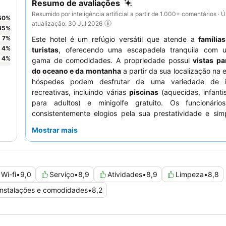
Resumo de avaliações
Resumido por inteligência artificial a partir de 1.000+ comentários · Ú
50
%
atualização: 30 Jul 2026
35
%
7
%
Este hotel é um refúgio versátil que atende a
famílias
4
%
turistas
, oferecendo uma escapadela tranquila com 
4
%
gama de comodidades. A propriedade possui
vistas p
do oceano e da montanha
a partir da sua localização na 
hóspedes podem desfrutar de uma variedade de in
recreativas, incluindo várias
piscinas
(aquecidas, infant
para adultos) e minigolfe gratuito. Os funcionári
consistentemente elogios pela sua prestatividade e sim
restaurantes no local oferecem opções de almoço e jantar
Mostrar mais
e com preços razoáveis. Para uma experiência verda
relaxante, considere reservar um quarto com uma
ampla 
terraço
para desfrutar das deslumbrantes vistas para o ma
Wi-fi
•
9,0
Serviço
•
8,9
Atividades
•
8,9
Limpeza
•
8,8
Instalações e comodidades
•
8,2