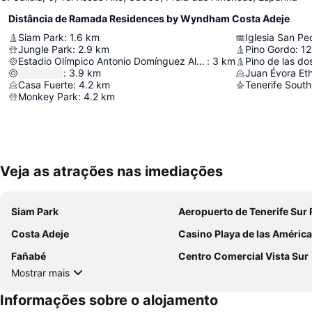
Distância de Ramada Residences by Wyndham Costa Adeje
Siam Park
:
1.6
km
Iglesia San Pe
Jungle Park
:
2.9
km
Pino Gordo
:
12
Estadio Olímpico Antonio Domínguez Alfonso
:
3
km
Pino de las d
:
3.9
km
Juan Évora E
Casa Fuerte
:
4.2
km
Tenerife South
Monkey Park
:
4.2
km
Veja as atrações nas imediações
Siam Park
Aeropuerto de Tenerife Sur Reina S
Costa Adeje
Casino Playa de las Améric
Fañabé
Centro Comercial Vista Sur
Mostrar mais
Informações sobre o alojamento