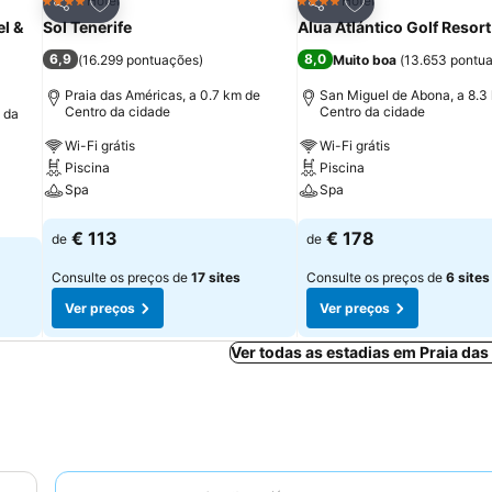
itos
Adicionar aos favoritos
Adicionar aos fav
Hotel
Hotel
4 Estrelas
4 Estrelas
Partilhar
Partilhar
l &
Sol Tenerife
Alua Atlántico Golf Resort
6,9
8,0
(
16.299 pontuações
)
Muito boa
(
13.653 pontu
Praia das Américas, a 0.7 km de
San Miguel de Abona, a 8.3
Centro da cidade
Centro da cidade
o da
Wi-Fi grátis
Wi-Fi grátis
Piscina
Piscina
Spa
Spa
Ver preços
Ver preços
€ 113
€ 178
de
de
Consulte os preços de
17 sites
Consulte os preços de
6 sites
Ver preços
Ver preços
Ver todas as estadias em Praia da