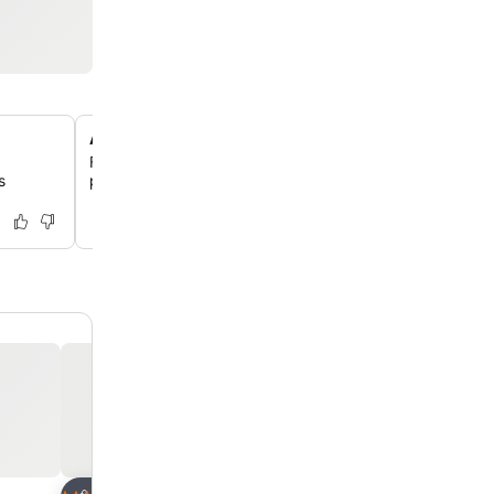
Área de piscina tranquila apenas para adultos
Fuja para uma zona dedicada à paz e tranquilidade, co
s
própria piscina, longe dos principais centros de atividad