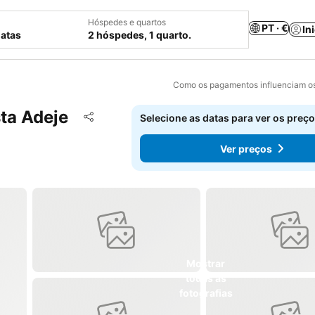
Hóspedes e quartos
PT · €
In
datas
2 hóspedes, 1 quarto.
Como os pagamentos influenciam os
ta Adeje
Adicionar aos favoritos
Selecione as datas para ver os preço
Partilhar
Ver preços