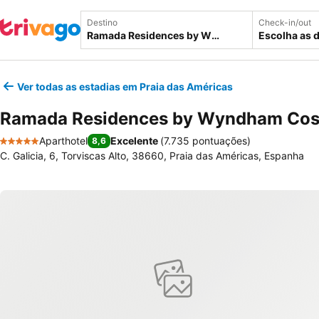
Destino
Check-in/out
Escolha as 
Ver todas as estadias em Praia das Américas
Ramada Residences by Wyndham Cos
Aparthotel
Excelente
(
7.735 pontuações
)
8,6
5 Estrelas
C. Galicia, 6, Torviscas Alto, 38660, Praia das Américas, Espanha