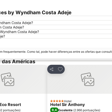
nces by Wyndham Costa Adeje
yndham Costa Adeje?
m Costa Adeje?
y Wyndham Costa Adeje?
je?
m frequentemente. Como tal, pode haver diferenças entre as ofertas que consult
a das Américas
os favoritos
Adicionar aos favoritos
Partilhar
Hotel
5 Estrelas
Eco Resort
Hotel Sir Anthony
9,4
62 pontuações
)
Excelente
(
2.966 pontuações
)