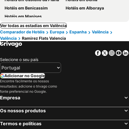
Hotéis em Benicassim
Hotéis em Alboraya
Hotéis em Manises
Ver todas as estadias em Valência
Comparador de Hotéis
Europa
Espanha
Valência
Valência
Ramirez Flats Valencia
Facebook
Twitter
Insta
Yo
Selecione o seu país
Adicionar no Google
Encontre facilmente os nossos
resultados: adicione o trivago como
fonte preferencial no Google.
Empresa
Os nossos produtos
Termos e políticas