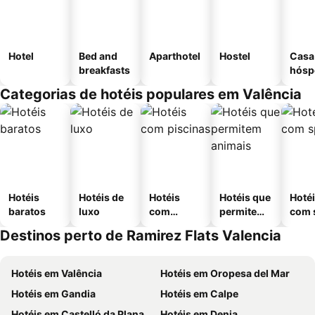
Hotel
Bed and
Aparthotel
Hostel
Casa
breakfasts
hósp
Categorias de hotéis populares em Valência
Hotéis
Hotéis de
Hotéis
Hotéis que
Hoté
baratos
luxo
com
permitem
com 
piscinas
animais
Destinos perto de Ramirez Flats Valencia
Hotéis em Valência
Hotéis em Oropesa del Mar
Hotéis em Gandia
Hotéis em Calpe
Hotéis em Castelló da Plana
Hotéis em Denia