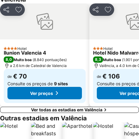
Torrefiel
Pinedo
Partilhar
Adicionar aos favoritos
Partilhar
Adicionar aos
L'Umbracle
Las Fallas
Extramurs
Cabañal - Cañamelar
Exposició
Calle Jorge Juan
Calle Don Juan de Austria
Turia River Gardens - Gulliver Park
Hotel
Hotel
4 Estrelas
3 Estrelas
Ilunion Valencia 4
Corte Inglés Avenida de Francia
Sant Antoni
Hotel Nido Malvar
8,0
8,3
Muito boa
(
8.840 pontuações
)
Muito boa
(
1.901 po
Patraix
Campanar
a 2.6 km de Catedral de Valencia
Valência, a 4.0 km de 
€ 70
€ 106
de
de
Consulte os preços de
9 sites
Consulte os preços 
Ver preços
Ver preç
Ver todas as estadias em Valência
Outras estadias em Valência