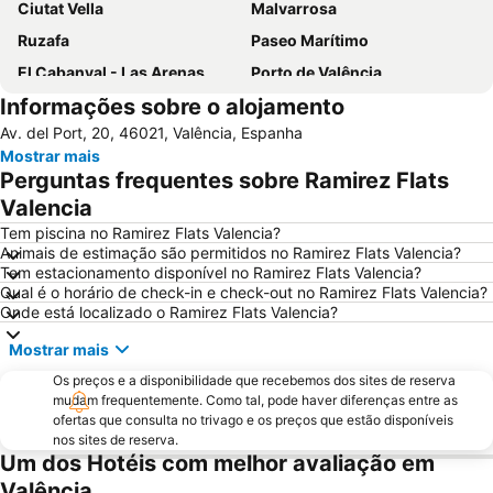
Ciutat Vella
Malvarrosa
Ruzafa
Paseo Marítimo
El Cabanyal - Las Arenas
Porto de Valência
Informações sobre o alojamento
Circuit Ricardo Tormo
Bairro histórico
Av. del Port, 20, 46021, Valência, Espanha
Catedral de Valencia
Eixample
Mostrar mais
L'Oceanogràfic
Mercado Central
Perguntas frequentes sobre Ramirez Flats
Entradas Oceanografic Ciudad de las Artes
Metrô de Valência
Valencia
De la Patacona
Racó de Mar
Tem piscina no Ramirez Flats Valencia?
Animais de estimação são permitidos no Ramirez Flats Valencia?
El Saler
Palau de Congressos València
Tem estacionamento disponível no Ramirez Flats Valencia?
Qual é o horário de check-in e check-out no Ramirez Flats Valencia?
Norte
Puerto Sagunto
Onde está localizado o Ramirez Flats Valencia?
Quatre Carreres
Camins al Grau
Mostrar mais
Malilla
Mestalla Camp del Valencia
Os preços e a disponibilidade que recebemos dos sites de reserva
Port Saplaya Sur
Cap Blanc
mudam frequentemente. Como tal, pode haver diferenças entre as
ofertas que consulta no trivago e os preços que estão disponíveis
Museu das Ciências Príncipe Felipe
9 d'Octubre
nos sites de reserva.
Benimaclet
La Punta
Um dos Hotéis com melhor avaliação em
Valência
Calle de Colón
Jardin Botànico