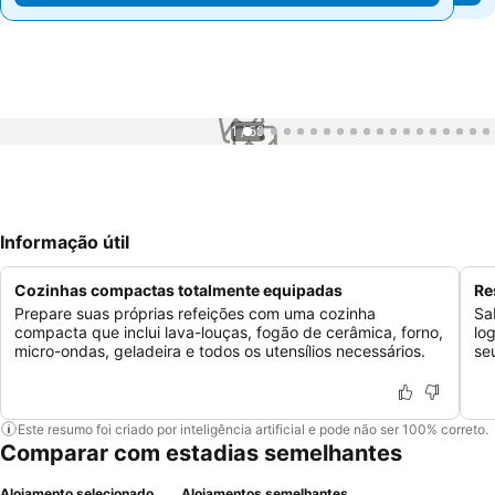
1 / 59
Informação útil
Cozinhas compactas totalmente equipadas
Re
Prepare suas próprias refeições com uma cozinha
Sa
compacta que inclui lava-louças, fogão de cerâmica, forno,
lo
micro-ondas, geladeira e todos os utensílios necessários.
se
Este resumo foi criado por inteligência artificial e pode não ser 100% correto.
Comparar com estadias semelhantes
Alojamento selecionado
Alojamentos semelhantes