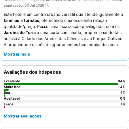
atualização: 30 Jul 2026
Este hotel é um centro urbano versátil que atende igualmente a
famílias
e
turistas
, oferecendo uma excelente relação
qualidade/preço. Possui uma localização privilegiada, com os
Jardins do Turia
a uma curta caminhada, proporcionando fácil
acesso à Cidade das Artes e das Ciências e ao Parque Gulliver.
A propriedade dispõe de apartamentos bem equipados com
cozinhas totalmente equipadas
e convenientes instalações de
Mostrar mais
lavandaria, ideais para estadias mais longas. Os hóspedes
elogiam consistentemente o
staff
e o serviço excecionais,
destacando a sua simpatia e prestabilidade, enquanto a
Avaliações dos hóspedes
saborosa comida servida no restaurante localizado no mesmo
edifício é uma vantagem definitiva. Para uma experiência mais
Excelente
94
%
tranquila, os hóspedes podem solicitar quartos virados para o
Muito boa
4
%
jardim.
Boa
1
%
Aceitável
0
%
Fraca
1
%
Mostrar avaliações