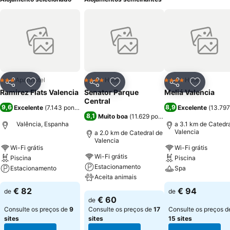
Aparthotel
Hotel
Hotel
3 Estrelas
4 Estrelas
4 Estrelas
Partilhar
Adicionar aos favoritos
Partilhar
Adicionar aos favoritos
Partilhar
Adicionar
Ramirez Flats Valencia
Senator Parque
Meliá Valencia
Central
9,6
8,9
Excelente
(
7.143 pontuações
)
Excelente
(
13.797
8,1
Muito boa
(
11.629 pontuações
)
Valência, Espanha
a 3.1 km de Catedr
Valencia
a 2.0 km de Catedral de
Valencia
Wi-Fi grátis
Wi-Fi grátis
Wi-Fi grátis
Piscina
Piscina
Estacionamento
Estacionamento
Spa
Aceita animais
Ver preços
Ver preços
€ 82
€ 94
de
de
Ver preços
€ 60
de
Consulte os preços de
9
Consulte os preços de
17
Consulte os preços d
sites
sites
15 sites