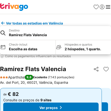
Favoritos
Iniciar
Me
Ver todas as estadias em Valência
Destino
Ramirez Flats Valencia
Check-in/out
Hóspedes e quartos
Escolha as datas
2 hóspedes, 1 quarto.
Como os pagamentos influenciam os resultados
Ramirez Flats Valencia
Partilhar
Ad
Aparthotel
9,6
Excelente
(
7.143 pontuações
)
3 Estrelas
Av. del Port, 20, 46021, Valência, Espanha
€ 82
€ 82
de
de
Consulte os preços de
9 sites
Consulte os preços de
9 sites
Ver preços
Ver preços