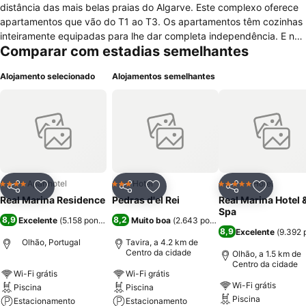
distância das mais belas praias do Algarve. Este complexo oferece
apartamentos que vão do T1 ao T3. Os apartamentos têm cozinhas
inteiramente equipadas para lhe dar completa independência. E no
Comparar com estadias semelhantes
hotel, que faz parte do complexo do Real Marina, existem as
instalações de alto nível de um hotel de cinco estrelas de topo,
Alojamento selecionado
Alojamentos semelhantes
incluindo restaurantes panorâmicos, bares, ginásio completo e
luxuoso SPA Thalasso. Esta combinação sumptuosa entre este hotel
superior e a localização soberba e conveniente junto da Ria Formosa
proporciona uma acomodação fantástica para umas férias de praias
desertas perfeitas e inesquecíveis. O Real Marina Residence oferece
aos seus visitantes um serviço de barco do Real Marina. Deste
modo viajará pela fantástica Ria Formosa e conhecerá um labirinto
de ilhas, ilhotas e riachos fascinantes.
Aparthotel
Hotel
Hotel
4 Estrelas
3 Estrelas
5 Estrelas
Partilhar
Adicionar aos favoritos
Partilhar
Adicionar aos favoritos
Partilhar
Adicionar
Real Marina Residence
Pedras d'el Rei
Real Marina Hotel 
Spa
8,9
8,2
Excelente
(
5.158 pontuações
)
Muito boa
(
2.643 pontuações
)
8,9
Excelente
(
9.392 
Olhão, Portugal
Tavira, a 4.2 km de
Centro da cidade
Olhão, a 1.5 km de
Centro da cidade
Wi-Fi grátis
Wi-Fi grátis
Wi-Fi grátis
Piscina
Piscina
Piscina
Estacionamento
Estacionamento