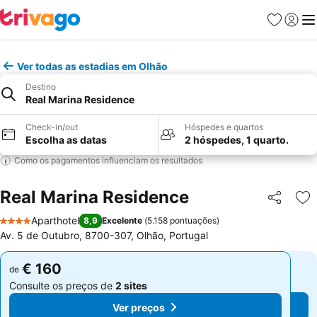
Favoritos
Iniciar
Me
Ver todas as estadias em Olhão
Destino
Real Marina Residence
Check-in/out
Hóspedes e quartos
Escolha as datas
2 hóspedes, 1 quarto.
Como os pagamentos influenciam os resultados
Real Marina Residence
Partilhar
Ad
Aparthotel
8,9
Excelente
(
5.158 pontuações
)
4 Estrelas
Av. 5 de Outubro, 8700-307, Olhão, Portugal
€ 160
€ 160
de
de
Consulte os preços de
2 sites
Consulte os preços de
2 sites
Ver preços
Ver preços