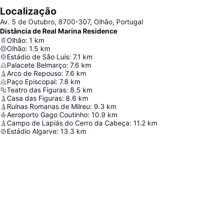
Localização
Av. 5 de Outubro, 8700-307, Olhão, Portugal
Distância de Real Marina Residence
Olhão
:
1
km
Olhão
:
1.5
km
Estádio de São Luís
:
7.1
km
Palacete Belmarço
:
7.6
km
Arco de Repouso
:
7.6
km
Paço Episcopal
:
7.8
km
Teatro das Figuras
:
8.5
km
Casa das Figuras
:
8.6
km
Ruínas Romanas de Milreu
:
9.3
km
Aeroporto Gago Coutinho
:
10.9
km
Campo de Lapiás do Cerro da Cabeça
:
11.2
km
Estádio Algarve
:
13.3
km