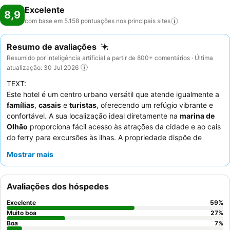
Excelente
8,9
com base em 5.158 pontuações nos principais
sites
Resumo de avaliações
Resumido por inteligência artificial a partir de 800+ comentários · Última
atualização: 30 Jul 2026
TEXT:
Este hotel é um centro urbano versátil que atende igualmente a
famílias
,
casais
e
turistas
, oferecendo um refúgio vibrante e
confortável. A sua localização ideal diretamente na
marina de
Olhão
proporciona fácil acesso às atrações da cidade e ao cais
do ferry para excursões às ilhas. A propriedade dispõe de
convenientes
piscinas no último piso
e uma
lavandaria self-
Mostrar mais
service
, melhorando estadias mais longas. Os hóspedes
elogiam consistentemente os funcionários simpáticos e
profissionais, e o
buffet de pequeno-almoço
oferece uma vasta
Avaliações dos hóspedes
seleção, incluindo omeletes acabadas de fazer. Para aqueles
que procuram tranquilidade, considere solicitar um quarto
Excelente
59
%
virado para o jardim.
Muito boa
27
%
Boa
7
%