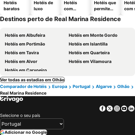
Hotéis
Hotéis de
Hotéis
Hotéis que
Hoté
baratos
luxo
com
permitem
com 
piscinas
animais
Destinos perto de Real Marina Residence
Hotéis em Albufeira
Hotéis em Monte Gordo
Hotéis em Portimão
Hotéis em Islantilla
Hotéis em Tavira
Hotéis em Quarteira
Hotéis em Alvor
Hotéis em Vilamoura
Hotéis em Carvoeiro
Ver todas as estadias em Olhão
Comparador de Hotéis
Europa
Portugal
Algarve
Olhão
Real Marina Residence
Facebook
Twitter
Insta
Yo
Selecione o seu país
Adicionar no Google