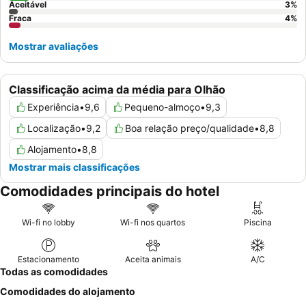
Aceitável
3
%
Fraca
4
%
Mostrar avaliações
Classificação acima da média para Olhão
Experiência
•
9,6
Pequeno-almoço
•
9,3
Localização
•
9,2
Boa relação preço/qualidade
•
8,8
Alojamento
•
8,8
Mostrar mais classificações
Comodidades principais do hotel
Wi-fi no lobby
Wi-fi nos quartos
Piscina
Estacionamento
Aceita animais
A/C
Todas as comodidades
Comodidades do alojamento