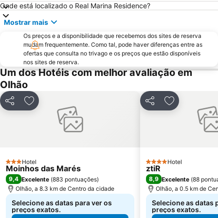
Onde está localizado o Real Marina Residence?
Estádio Algarve
Inatel Beach
Mostrar mais
Marina de Albufeira
AlgarveShopping
Os preços e a disponibilidade que recebemos dos sites de reserva
Praia da Ilha do Farol
Ferreiras
mudam frequentemente. Como tal, pode haver diferenças entre as
ofertas que consulta no trivago e os preços que estão disponíveis
Praia Verde
Aqualand Algarve
nos sites de reserva.
Areias de São João
Cacela Velha Beach
Um dos Hotéis com melhor avaliação em
Olhão
Praia do Ancão
Avenida Marginal de Monte Gordo
Sesmarias
Aveiros
Partilhar
Adicionar aos favoritos
Partilhar
Adicionar aos
Paderne
Punta de Moral
Barra da Fuseta Beach
Praia Maria Luísa
Vale De Parra
Galé Leste
Quinta da Balaia
Estação de Caminhos de Ferro de Faro
Hotel
Hotel
3 Estrelas
4 Estrelas
Moinhos das Marés
Ayamonte
Parque Natural da Ría Formosa
ztiR
9,4
8,9
Excelente
(
883 pontuações
)
Excelente
(
88 pontu
Praia da Rocha Baixinha
Palácio e Quinta de Estói
Olhão, a 8.3 km de Centro da cidade
Olhão, a 0.5 km de Cen
Selecione as datas para ver os
Selecione as datas 
preços exatos.
preços exatos.