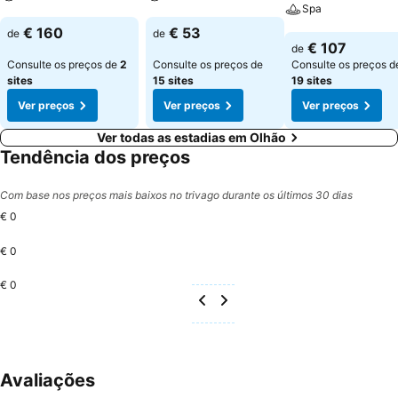
Spa
Ver preços
Ver preços
€ 160
€ 53
de
de
Ver preços
€ 107
de
Consulte os preços de
2
Consulte os preços de
Consulte os preços d
sites
15 sites
19 sites
Ver preços
Ver preços
Ver preços
Ver todas as estadias em Olhão
Tendência dos preços
Com base nos preços mais baixos no trivago durante os últimos 30 dias
€ 0
€ 0
€ 0
Avaliações