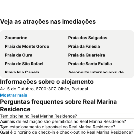
Veja as atrações nas imediações
Ampliar mapa
Zoomarine
Praia dos Salgados
Praia de Monte Gordo
Praia da Falésia
Praia da Oura
Praia da Quarteira
Praia de São Rafael
Praia de Santa Eulália
Playa Isla Canela
Aeroporto Internacional de Faro - Gago Coutinho
Informações sobre o alojamento
Praia da Galé
Praia dos Pescadores
Av. 5 de Outubro, 8700-307, Olhão, Portugal
Vilamoura Marina
Praia da Manta Rota
Mostrar mais
Praia da Ilha da Armona
Balaia Golf Village
Perguntas frequentes sobre Real Marina
Praia da Ilha de Tavira
Praia do Barril
Residence
de Armação de Pera
Aldeia das Açoteias
Tem piscina no Real Marina Residence?
Animais de estimação são permitidos no Real Marina Residence?
Montechoro
Fuseta(Mar) Beach
Tem estacionamento disponível no Real Marina Residence?
Qual é o horário de check-in e check-out no Real Marina Residence?
De Vilamoura
Olhos de Água