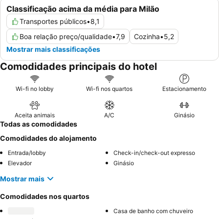
Classificação acima da média para Milão
Transportes públicos
•
8,1
Boa relação preço/qualidade
•
7,9
Cozinha
•
5,2
Mostrar mais classificações
Comodidades principais do hotel
Wi-fi no lobby
Wi-fi nos quartos
Estacionamento
Aceita animais
A/C
Ginásio
Todas as comodidades
Comodidades do alojamento
Entrada/lobby
Check-in/check-out expresso
Elevador
Ginásio
Mostrar mais
Comodidades nos quartos
Casa de banho com chuveiro