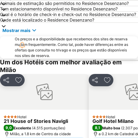
Animais de estimação são permitidos no Residence Desenzano?
Cadorna – Triennale Metro Station
Porta Romana
Tem estacionamento disponível no Residence Desenzano?
Qual é o horário de check-in e check-out no Residence Desenzano?
Porta Garibaldi
Galeria Vittorio Emanuele II
Onde está localizado o Residence Desenzano?
Porta Venezia
Porto Como
Mostrar mais
FieraMilano
Lampugnano
Os preços e a disponibilidade que recebemos dos sites de reserva
Museo del Duomo di Milano
Funicolare di Città Alta
mudam frequentemente. Como tal, pode haver diferenças entre as
ofertas que consulta no trivago e os preços que estão disponíveis
Teatro Sociale Como
Garibaldi Metro Station
nos sites de reserva.
Boccaleone
Teatro dal Verme
Um dos Hotéis com melhor avaliação em
Milão
San Siro Ippodromo Metro Station
Via Montenapoleone
Bicocca
Porta Genova
Partilhar
Adicionar aos favoritos
Partilhar
Adicionar aos
Castelo Sforzeco
Stazione Milano Lambrate
Zara Metro Station
Bovisa
Assago Milanofiori Forum Metro Station
Università di Pavia
Moscova Metro Station
Duomo Metro Station
Hotel
Hotel
4 Estrelas
4 Estrelas
21 House of Stories Navigli
Golf Hotel Milano
Abbiategrasso Metro Station
Isola
9,0
8,1
Excelente
(
4.515 pontuações
)
Muito boa
(
2.307 po
Porta Venezia Metro Station
Città Studi
Milão, a 1.8 km de Centro da cidade
a 0.2 km de Catedral d