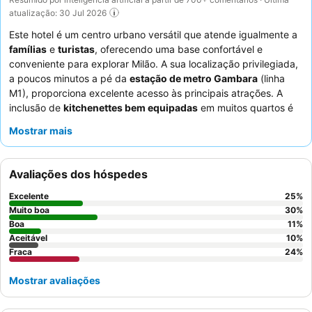
atualização: 30 Jul 2026
Este hotel é um centro urbano versátil que atende igualmente a
famílias
e
turistas
, oferecendo uma base confortável e
conveniente para explorar Milão. A sua localização privilegiada,
a poucos minutos a pé da
estação de metro Gambara
(linha
M1), proporciona excelente acesso às principais atrações. A
inclusão de
kitchenettes bem equipadas
em muitos quartos é
uma vantagem significativa, especialmente para famílias,
Mostrar mais
permitindo a preparação de refeições de forma flexível e
económica. Os hóspedes elogiam consistentemente a simpatia
e a prestabilidade da
equipe da receção
, contribuindo para
Avaliações dos hóspedes
uma atmosfera acolhedora. Para uma estadia mais tranquila, os
hóspedes devem considerar solicitar um quarto virado para o
Excelente
25
%
lado oposto à rua devido a potenciais problemas de ruído.
Muito boa
30
%
Boa
11
%
Aceitável
10
%
Fraca
24
%
Mostrar avaliações