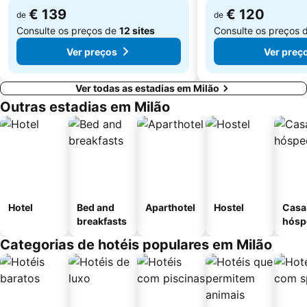
€ 139
€ 120
de
de
Consulte os preços de
12 sites
Consulte os preços 
Ver preços
Ver preç
Ver todas as estadias em Milão
Outras estadias em Milão
Hotel
Bed and
Aparthotel
Hostel
Casa
breakfasts
hósp
Categorias de hotéis populares em Milão