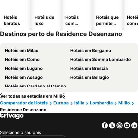
Hotéis
Hotéis de
Hotéis
Hotéis que
Hoté
baratos
luxo
com
permitem
com 
piscinas
animais
Destinos perto de Residence Desenzano
Hotéis em Milão
Hotéis em Bergamo
Hotéis em Como
Hotéis em Somma Lombardo
Hotéis em Lugano
Hotéis em Brescia
Hotéis em Assago
Hotéis em Bellagio
Hotéis em Cardano al Campo
Ver todas as estadias em Milão
Comparador de Hotéis
Europa
Itália
Lombardia
Milão
Residence Desenzano
Facebook
Twitter
Insta
Yo
Selecione o seu país