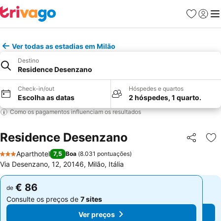
Favoritos
Iniciar
Me
Ver todas as estadias em Milão
Destino
Residence Desenzano
Check-in/out
Hóspedes e quartos
Escolha as datas
2 hóspedes, 1 quarto.
Como os pagamentos influenciam os resultados
Residence Desenzano
Partilhar
Ad
Aparthotel
7,5
Boa
(
8.031 pontuações
)
3 Estrelas
Via Desenzano, 12, 20146, Milão, Itália
€ 86
€ 86
de
de
Consulte os preços de
7 sites
Consulte os preços de
7 sites
Ver preços
Ver preços