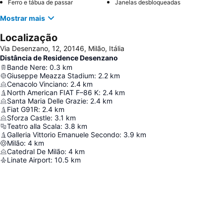
Ferro e tábua de passar
Janelas desbloqueadas
Mostrar mais
Localização
Via Desenzano, 12, 20146, Milão, Itália
Distância de Residence Desenzano
Bande Nere
:
0.3
km
Giuseppe Meazza Stadium
:
2.2
km
Cenacolo Vinciano
:
2.4
km
North American FIAT F–86 K
:
2.4
km
Santa Maria Delle Grazie
:
2.4
km
Fiat G91R
:
2.4
km
Sforza Castle
:
3.1
km
Teatro alla Scala
:
3.8
km
Galleria Vittorio Emanuele Secondo
:
3.9
km
Milão
:
4
km
Catedral De Milão
:
4
km
Linate Airport
:
10.5
km