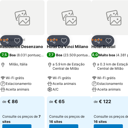
Aparthotel
Hotel
Hotel
3 Estrelas
4 Estrelas
4 Estrelas
Partilhar
Adicionar aos favoritos
Partilhar
Adicionar aos favoritos
Partilhar
Adicionar
Residence Desenzano
Hotel Da Vinci Milano
Hotel Bristol
7,5
7,7
8,0
Boa
(
8.031 pontuações
)
Boa
(
23.509 pontuações
)
Muito boa
(
4.381 
Milão, Itália
a 5.9 km de Estação
a 0.3 km de Estaçã
Central de Milão
Central de Milão
Wi-Fi grátis
Wi-Fi grátis
Wi-Fi grátis
Estacionamento
Aceita animais
Estacionamento
Aceita animais
A/C
Aceita animais
€ 86
€ 65
€ 122
de
de
de
Consulte os preços de
7
Consulte os preços de
Consulte os preços d
sites
16 sites
16 sites