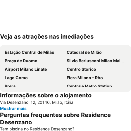
Veja as atrações nas imediações
Ampliar mapa
Estação Central de Milão
Catedral de Milão
Praça de Duomo
Silvio Berlusconi Milan Malpensa Airport
Airport Milano Linate
Centro Storico
Lago Como
Fiera Milano - Rho
Brera
Centrale Metro Station
Informações sobre o alojamento
Aeroporto Orio al Serio
Navigli
Via Desenzano, 12, 20146, Milão, Itália
Cidade Alta de Bérgamo
Stazione di Bergamo
Mostrar mais
San Siro
Stazione Porta Garibaldi
Perguntas frequentes sobre Residence
Lampugnano Metro Station
San Siro Stadio Metro Station
Desenzano
Teatro alla Scala
Autodromo Nazionale Monza
Tem piscina no Residence Desenzano?