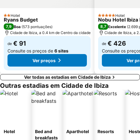
Cala Benirrás
S'Arenal Petit
Es Viver
Hotel
Can Sifre
Hotel
2 Estrelas
5 Estrelas
Ryans Budget
Nobu Hotel Ibiza
Sa Blanca Dona
Space Ibiza
7,9
8,7
Boa
(
573 pontuações
)
Excelente
(
2.699 
Cidade de Ibiza, a 0.4 km de Centro da cidade
Cidade de Ibiza, a 2
€ 91
€ 426
de
de
Consulte os preços de
6 sites
Consulte os preço
Ver preços
Ver p
Ver todas as estadias em Cidade de Ibiza
Outras estadias em Cidade de Ibiza
Hotel
Bed and
Aparthotel
Resorts
Host
breakfasts