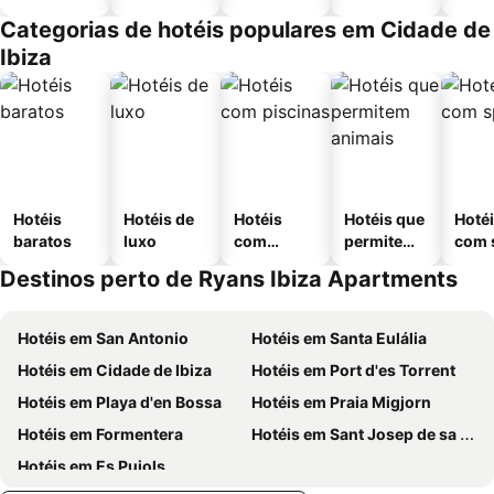
Categorias de hotéis populares em Cidade de
Ibiza
Hotéis
Hotéis de
Hotéis
Hotéis que
Hoté
baratos
luxo
com
permitem
com 
piscinas
animais
Destinos perto de Ryans Ibiza Apartments
Hotéis em San Antonio
Hotéis em Santa Eulália
Hotéis em Cidade de Ibiza
Hotéis em Port d'es Torrent
Hotéis em Playa d'en Bossa
Hotéis em Praia Migjorn
Hotéis em Formentera
Hotéis em Sant Josep de sa Talaia
Hotéis em Es Pujols