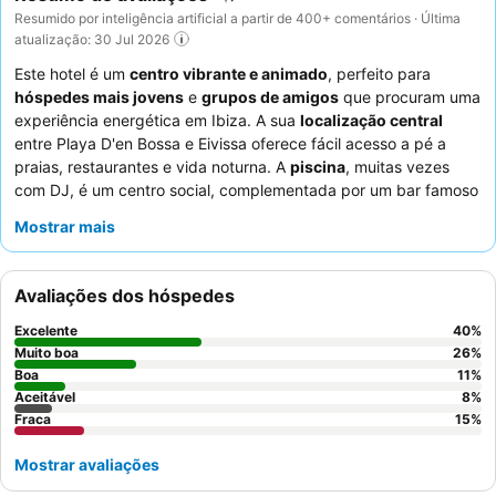
Resumido por inteligência artificial a partir de 400+ comentários · Última
atualização: 30 Jul 2026
Este hotel é um
centro vibrante e animado
, perfeito para
hóspedes mais jovens
e
grupos de amigos
que procuram uma
experiência energética em Ibiza. A sua
localização central
entre Playa D'en Bossa e Eivissa oferece fácil acesso a pé a
praias, restaurantes e vida noturna. A
piscina
, muitas vezes
com DJ, é um centro social, complementada por um bar famoso
pelos seus
excelentes cocktails
e ambiente vibrante. Os
Mostrar mais
hóspedes elogiam consistentemente a
equipa do hotel
pela sua
simpatia e prestabilidade excecionais, contribuindo para uma
estadia positiva. Para aqueles com partidas tardias, as
Avaliações dos hóspedes
convenientes
instalações de duche e sala de bagagens
são
uma comodidade muito apreciada.
Excelente
40
%
Muito boa
26
%
Boa
11
%
Aceitável
8
%
Fraca
15
%
Mostrar avaliações