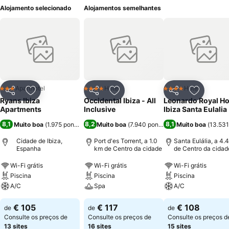
Alojamento selecionado
Alojamentos semelhantes
Aparthotel
Hotel
Hotel
3 Estrelas
4 Estrelas
4 Estrelas
Partilhar
Adicionar aos favoritos
Partilhar
Adicionar aos favoritos
Partilhar
Adicionar
Ryans Ibiza
Occidental Ibiza - All
Leonardo Royal Ho
Apartments
Inclusive
Ibiza Santa Eulalia
8,1
8,2
8,1
Muito boa
(
1.975 pontuações
Muito boa
)
(
7.940 pontuações
Muito boa
)
(
13.531
Cidade de Ibiza,
Port d'es Torrent, a 1.0
Santa Eulália, a 4.
Espanha
km de Centro da cidade
de Centro da cidad
Wi-Fi grátis
Wi-Fi grátis
Wi-Fi grátis
Piscina
Piscina
Piscina
A/C
Spa
A/C
€ 105
€ 117
€ 108
de
de
de
Consulte os preços de
Consulte os preços de
Consulte os preços d
13 sites
16 sites
15 sites