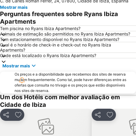
C. de Carles Roman Ferrer, 24, 07800, Cidade de Ibiza, Espanha
Migjorn
Port d'Eivissa
Mostrar mais
Bora Bora Ibiza
Cala Llonga
Perguntas frequentes sobre Ryans Ibiza
Ses Figueretes
Dalt Vila
Apartments
Caló des Moro
Cala Saladeta
Tem piscina no Ryans Ibiza Apartments?
Animais de estimação são permitidos no Ryans Ibiza Apartments?
Talamanca
Platja de Sant Antoni o Platja des Reguero
Tem estacionamento disponível no Ryans Ibiza Apartments?
Qual é o horário de check-in e check-out no Ryans Ibiza
Cala Tarida Beach
Club Nàutic Sant Antoni de Portmany
Apartments?
Cala d'Hort
Can Bossa
Onde está localizado o Ryans Ibiza Apartments?
Casino de Ibiza
Festes de Sant Antoni de Portmany
Mostrar mais
Port de Sant Miquel
Es Llimoners
Os preços e a disponibilidade que recebemos dos sites de reserva
mudam frequentemente. Como tal, pode haver diferenças entre as
Ses Salines
Llevant
ofertas que consulta no trivago e os preços que estão disponíveis
Cala Llenya
Ses Figueres
nos sites de reserva.
Um dos Hotéis com melhor avaliação em
Es Cavallet
Cala San Vicente
Cidade de Ibiza
La Punta
Puerto Deportivo Ibiza Nueva
Puerto Deportivo Marina Botafoch
Eivissa Medieval
Partilhar
Adicionar aos favoritos
Partilhar
Adicionar a
Sant Francesc Xavier
Es Soto
Passeig Vara de Rey
Platja d Es Canar