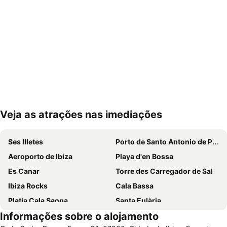
Veja as atrações nas imediações
Ampliar mapa
Ses Illetes
Porto de Santo Antonio de Portmany
Aeroporto de Ibiza
Playa d'en Bossa
Es Canar
Torre des Carregador de Sal
Ibiza Rocks
Cala Bassa
Platja Cala Saona
Santa Eulària
Informações sobre o alojamento
Sa Real
Es Pujols