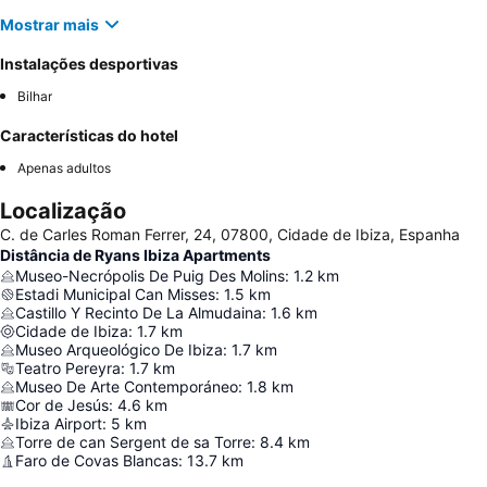
Mostrar mais
Instalações desportivas
Bilhar
Características do hotel
Apenas adultos
Localização
C. de Carles Roman Ferrer, 24, 07800, Cidade de Ibiza, Espanha
Distância de Ryans Ibiza Apartments
Museo-Necrópolis De Puig Des Molins
:
1.2
km
Estadi Municipal Can Misses
:
1.5
km
Castillo Y Recinto De La Almudaina
:
1.6
km
Cidade de Ibiza
:
1.7
km
Museo Arqueológico De Ibiza
:
1.7
km
Teatro Pereyra
:
1.7
km
Museo De Arte Contemporáneo
:
1.8
km
Cor de Jesús
:
4.6
km
Ibiza Airport
:
5
km
Torre de can Sergent de sa Torre
:
8.4
km
Faro de Covas Blancas
:
13.7
km