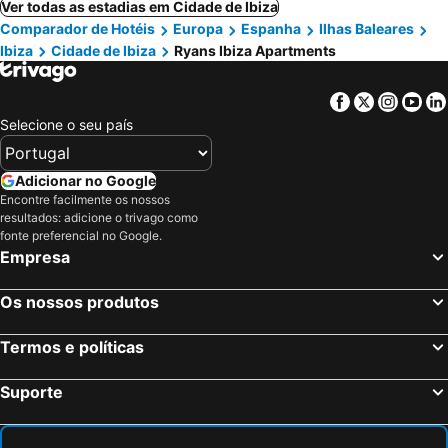
Ver todas as estadias em Cidade de Ibiza
Comparador de Hotéis
Europa
Espanha
Ilhas Baleares
Ibiza
Cidade de Ibiza
Ryans Ibiza Apartments
Facebook
Twitter
Insta
Yo
Selecione o seu país
Adicionar no Google
Encontre facilmente os nossos
resultados: adicione o trivago como
fonte preferencial no Google.
Empresa
Os nossos produtos
Termos e políticas
Suporte