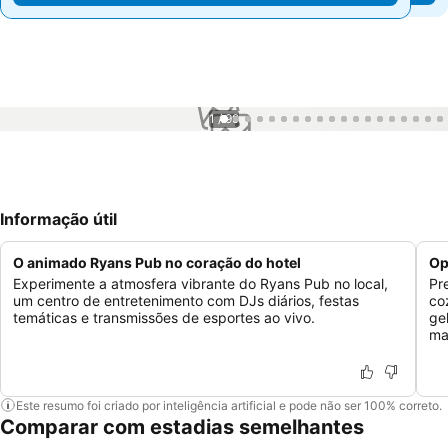
1 / 99
Informação útil
O animado Ryans Pub no coração do hotel
Op
Experimente a atmosfera vibrante do Ryans Pub no local,
Pr
um centro de entretenimento com DJs diários, festas
co
temáticas e transmissões de esportes ao vivo.
ge
ma
Este resumo foi criado por inteligência artificial e pode não ser 100% correto.
Comparar com estadias semelhantes