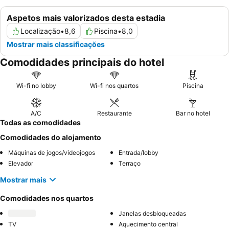
Aspetos mais valorizados desta estadia
Localização
•
8,6
Piscina
•
8,0
Mostrar mais classificações
Comodidades principais do hotel
Wi-fi no lobby
Wi-fi nos quartos
Piscina
A/C
Restaurante
Bar no hotel
Todas as comodidades
Comodidades do alojamento
Máquinas de jogos/videojogos
Entrada/lobby
Elevador
Terraço
Mostrar mais
Comodidades nos quartos
Janelas desbloqueadas
TV
Aquecimento central