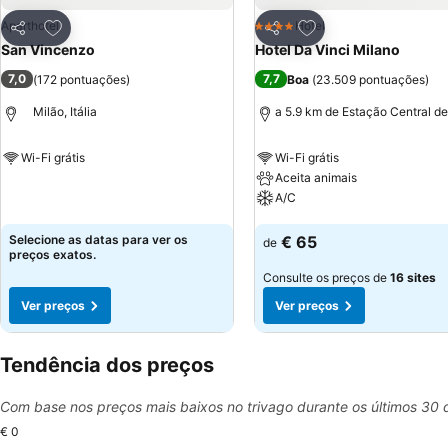
Adicionar aos favoritos
Adicionar aos favor
Aparthotel
Hotel
4 Estrelas
Partilhar
Partilhar
San Vincenzo
Hotel Da Vinci Milano
7,0
7,7
(
172 pontuações
)
Boa
(
23.509 pontuações
)
Milão, Itália
a 5.9 km de Estação Central de
Wi-Fi grátis
Wi-Fi grátis
Aceita animais
Ver preços
A/C
Ver preços
Selecione as datas para ver os
€ 65
de
preços exatos.
Consulte os preços de
16 sites
Ver preços
Ver preços
Tendência dos preços
Com base nos preços mais baixos no trivago durante os últimos 30 
€ 0