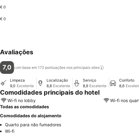
€ 0
€ 0
Avaliações
7,0
com base em 172 pontuações nos principais
sites
Limpeza
Localização
Serviço
Conforto
9,0
Excelente
8,8
Excelente
8,9
Excelente
8,6
Excelen
Comodidades principais do hotel
Wi-fi no lobby
Wi-fi nos quar
Todas as comodidades
Comodidades do alojamento
Quarto para não fumadores
Wi-fi