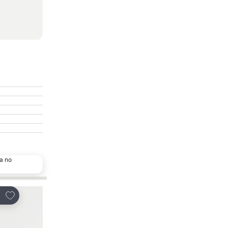
a no
Adicionar aos favoritos
Adicionar aos favor
tilhar
Partilhar