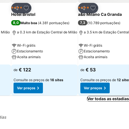
itos
Adicionar aos favoritos
Adicionar aos fav
Hotel
Hotel
4 Estrelas
4 Estrelas
Partilhar
Partilhar
Hotel Bristol
a&o Milano Ca Granda
8,0
7,3
Muito boa
(
4.381 pontuações
)
(
10.789 pontuações
)
 Milão
a 0.3 km de Estação Central de Milão
a 3.5 km de Estação Central
Wi-Fi grátis
Wi-Fi grátis
Estacionamento
Estacionamento
Aceita animais
Aceita animais
Ver preços
Ver preços
€ 122
€ 53
de
de
Consulte os preços de
16 sites
Consulte os preços de
12 site
Ver preços
Ver preços
Ver todas as estadia
dias