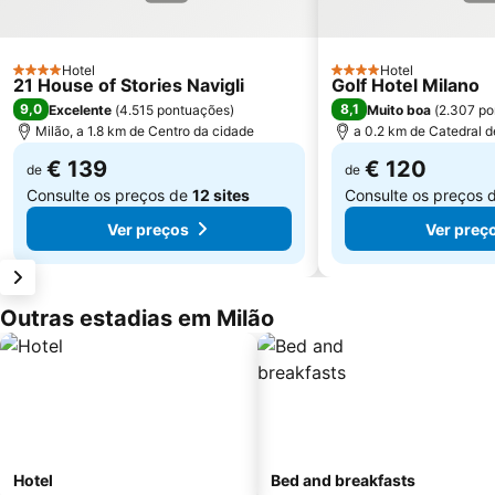
Hotel
Hotel
4 Estrelas
4 Estrelas
21 House of Stories Navigli
Golf Hotel Milano
9,0
8,1
Excelente
(
4.515 pontuações
)
Muito boa
(
2.307 po
Milão, a 1.8 km de Centro da cidade
a 0.2 km de Catedral d
€ 139
€ 120
de
de
Consulte os preços de
12 sites
Consulte os preços 
Ver preços
Ver preç
Outras estadias em Milão
Hotel
Bed and breakfasts