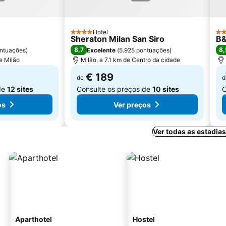
Hotel
4 Estrelas
3 E
Sheraton Milan San Siro
B&
8,7
8,
ntuações
)
Excelente
(
5.925 pontuações
)
e Milão
Milão, a 7.1 km de Centro da cidade
€ 189
de
d
de
12 sites
Consulte os preços de
10 sites
C
os
Ver preços
Ver todas as estadia
Aparthotel
Hostel