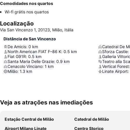
Comodidades nos quartos
Wi-fi grátis nos quartos
Localização
Via San Vincenzo 1, 20123, Milão, Itália
Distância de San Vincenzo
De Amicis
:
0
km
Catedral De Mi
North American FIAT F–86 K
:
0.5
km
Sforza Castle
:
Fiat G91R
:
0.5
km
Galleria Vitto
Santa Maria Delle Grazie
:
0.9
km
Teatro alla Sca
Cenacolo Vinciano
:
1
km
Vertical Forest
:
Milão
:
1.3
km
Linate Airport
:
Veja as atrações nas imediações
Estação Central de Milão
Catedral de Milão
Airport Milano Linate
Centro Storico