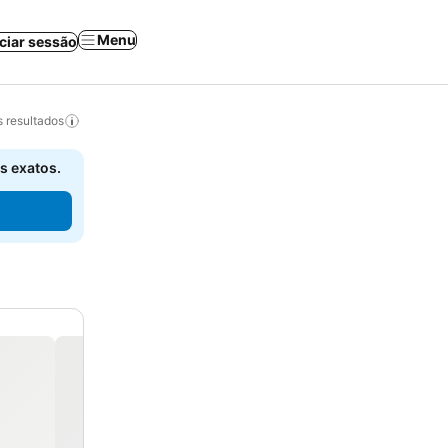
Menu
iciar sessão
 resultados
s exatos.