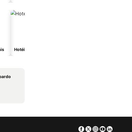
is
Hotéis com spa
Hotéis com estacionam
bardo
Facebook
Twitter
Instagram
Youtube
Linkedin