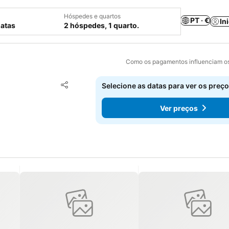
Hóspedes e quartos
PT · €
In
datas
2 hóspedes, 1 quarto.
Como os pagamentos influenciam os
Adicionar aos favoritos
Selecione as datas para ver os preço
Partilhar
Ver preços