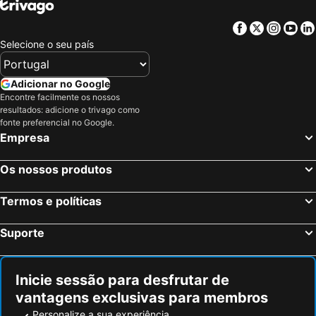
Facebook
Twitter
Insta
Yo
Selecione o seu país
Adicionar no Google
Encontre facilmente os nossos
resultados: adicione o trivago como
fonte preferencial no Google.
Empresa
Os nossos produtos
Termos e políticas
Suporte
Inicie sessão para desfrutar de
vantagens exclusivas para membros
Personalize a sua experiência