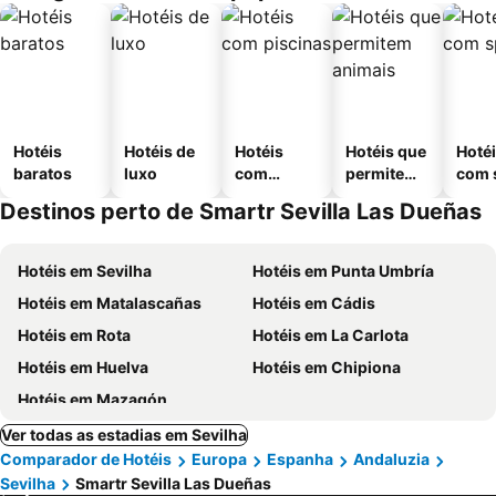
Hotéis
Hotéis de
Hotéis
Hotéis que
Hoté
baratos
luxo
com
permitem
com 
piscinas
animais
Destinos perto de Smartr Sevilla Las Dueñas
Hotéis em Sevilha
Hotéis em Punta Umbría
Hotéis em Matalascañas
Hotéis em Cádis
Hotéis em Rota
Hotéis em La Carlota
Hotéis em Huelva
Hotéis em Chipiona
Hotéis em Mazagón
Ver todas as estadias em Sevilha
Comparador de Hotéis
Europa
Espanha
Andaluzia
Sevilha
Smartr Sevilla Las Dueñas