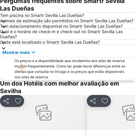
Perguntas frequentes sobre Smartr Sevilla
Praça de touros Maestranza
Poligono Aeropuerto
Las Dueñas
Centro de las Artes de Sevilla
Macarena Tres Huertas
Tem piscina no Smartr Sevilla Las Dueñas?
Animais de estimação são permitidos no Smartr Sevilla Las Dueñas?
Estación de Santa Justa
Benito Villamarín Stadium
Tem estacionamento disponível no Smartr Sevilla Las Dueñas?
Qual é o horário de check-in e check-out no Smartr Sevilla Las
Triana Oeste
Aeropuerto Viejo
Dueñas?
Estadio Olímpico
Ponte de Triana
Onde está localizado o Smartr Sevilla Las Dueñas?
Real Alcazar
Triana Este
Mostrar mais
Firenze
Zodiaco
Os preços e a disponibilidade que recebemos dos sites de reserva
mudam frequentemente. Como tal, pode haver diferenças entre as
Giralda
Semana Santa
ofertas que consulta no trivago e os preços que estão disponíveis
Parque de Maria Luísa
Fibes Sevilla Kongresscenter
nos sites de reserva.
Um dos Hotéis com melhor avaliação em
Plaza Nueva
Casa de la Provincia
Sevilha
Estadio Ramón Sánchez Pizjuán
Prefeitura de Sevilha
Itálica ciudad romana
Arenal
Partilhar
Adicionar aos favoritos
Partilhar
Adicionar aos
Monasterio de La Cartuja
Reserva de Animales exóticos Castillo de las Guardas
Centro comercial Zona este
Aire de Sevilla Baños árabes
El Rocio
Calle Tetuán