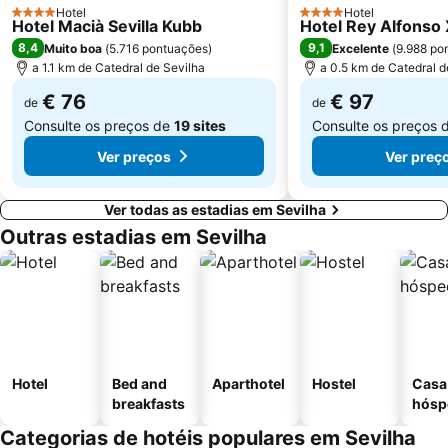
Basilica da Macarena
Torre do Ouro
Hotel
Hotel
4 Estrelas
4 Estrelas
Hotel Macià Sevilla Kubb
Hotel Rey Alfonso 
Palacio de Congresos y exposiciones de Sevilla
Bellavista
8,4
9,1
Muito boa
(
5.716 pontuações
)
Excelente
(
9.988 po
a 1.1 km de Catedral de Sevilha
a 0.5 km de Catedral d
€ 76
€ 97
de
de
Consulte os preços de
19 sites
Consulte os preços 
Ver preços
Ver preç
Ver todas as estadias em Sevilha
Outras estadias em Sevilha
Hotel
Bed and
Aparthotel
Hostel
Casa
breakfasts
hósp
Categorias de hotéis populares em Sevilha