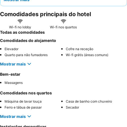
estadias mais longas. Os hóspedes elogiam consistentemente a
equipe atenciosa da recepção
e as abrangentes
ofertas de
Comodidades principais do hotel
pequeno-almoço
. Para uma experiência verdadeiramente
memorável, considere solicitar um quarto num andar superior
para potenciais vistas da cidade.
Wi-fi no lobby
Wi-fi nos quartos
Todas as comodidades
Comodidades do alojamento
Elevador
Cofre na receção
Quarto para não fumadores
Wi-fi grátis (áreas comuns)
Mostrar mais
Bem-estar
Massagens
Comodidades nos quartos
Máquina de lavar louça
Casa de banho com chuveiro
Ferro e tábua de passar
Secador
Mostrar mais
Instalações desportivas