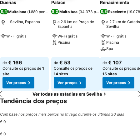
Dueñas
Palace
Renacimiento
8,4
8,3
8,8
Muito boa
(
1.880 pontuações
)
Muito boa
(
34.373 pontuações
Excelente
)
(
19.078
Sevilha, Espanha
a 2.6 km de Praça de
a 2.7 km de Catedr
Espanha
Sevilha
Wi-Fi grátis
Wi-Fi grátis
Wi-Fi grátis
Piscina
Piscina
Ver preços
Spa
Ver preços
Ver preços
€ 166
€ 53
€ 107
de
de
de
Consulte os preços de
1
Consulte os preços de
Consulte os preços d
site
14 sites
15 sites
Ver preços
Ver preços
Ver preços
Ver todas as estadias em Sevilha
Tendência dos preços
Com base nos preços mais baixos no trivago durante os últimos 30 dias
€ 0
€ 0