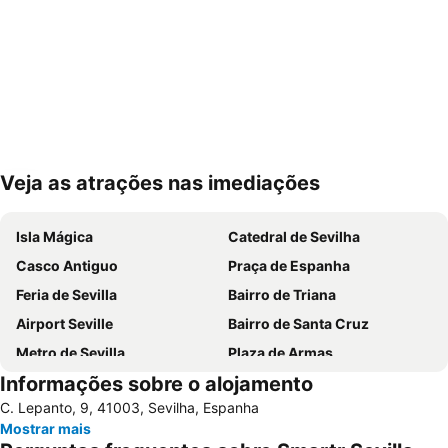
Veja as atrações nas imediações
Ampliar mapa
Isla Mágica
Catedral de Sevilha
Casco Antiguo
Praça de Espanha
Feria de Sevilla
Bairro de Triana
Airport Seville
Bairro de Santa Cruz
Metro de Sevilla
Plaza de Armas
Informações sobre o alojamento
Los Remedios
Estación de Autobuses Plaza de Armas
C. Lepanto, 9, 41003, Sevilha, Espanha
Nervión
Alameda de Hércules
Mostrar mais
Metro Centro
Plaza de Armas