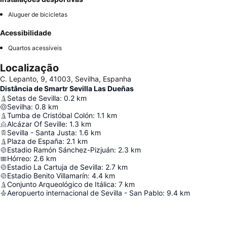
Aluguer de bicicletas
Acessibilidade
Quartos acessíveis
Localização
C. Lepanto, 9, 41003, Sevilha, Espanha
Distância de Smartr Sevilla Las Dueñas
Setas de Sevilla
:
0.2
km
Sevilha
:
0.8
km
Tumba de Cristóbal Colón
:
1.1
km
Alcázar Of Seville
:
1.3
km
Sevilla - Santa Justa
:
1.6
km
Plaza de España
:
2.1
km
Estadio Ramón Sánchez-Pizjuán
:
2.3
km
Hórreo
:
2.6
km
Estadio La Cartuja de Sevilla
:
2.7
km
Estadio Benito Villamarín
:
4.4
km
Conjunto Arqueológico de Itálica
:
7
km
Aeropuerto internacional de Sevilla - San Pablo
:
9.4
km