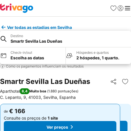
Favoritos
Iniciar
Me
Ver todas as estadias em Sevilha
Destino
Smartr Sevilla Las Dueñas
Check-in/out
Hóspedes e quartos
Escolha as datas
2 hóspedes, 1 quarto.
Como os pagamentos influenciam os resultados
Smartr Sevilla Las Dueñas
Partilhar
Ad
Aparthotel
8,4
Muito boa
(
1.880 pontuações
)
C. Lepanto, 9, 41003, Sevilha, Espanha
€ 166
€ 166
de
de
Consulte os preços de
1 site
Consulte os preços de
1 site
Ver preços
Ver preços