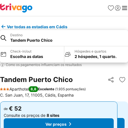
Favoritos
Iniciar
Me
Ver todas as estadias em Cádis
Destino
Tandem Puerto Chico
Check-in/out
Hóspedes e quartos
Escolha as datas
2 hóspedes, 1 quarto.
Como os pagamentos influenciam os resultados
Tandem Puerto Chico
Partilhar
Ad
Aparthotel
8,8
Excelente
(
1.935 pontuações
)
3 Estrelas
C. San Juan, 17, 11005, Cádis, Espanha
€ 52
€ 52
de
de
Consulte os preços de
8 sites
Consulte os preços de
8 sites
Ver preços
Ver preços