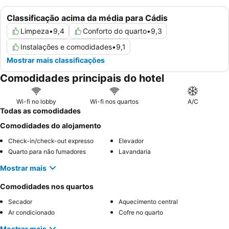
Classificação acima da média para Cádis
Limpeza
•
9,4
Conforto do quarto
•
9,3
Instalações e comodidades
•
9,1
Mostrar mais classificações
Comodidades principais do hotel
Wi-fi no lobby
Wi-fi nos quartos
A/C
Todas as comodidades
Comodidades do alojamento
Check-in/check-out expresso
Elevador
Quarto para não fumadores
Lavandaria
Mostrar mais
Comodidades nos quartos
Secador
Aquecimento central
Ar condicionado
Cofre no quarto
Mostrar mais