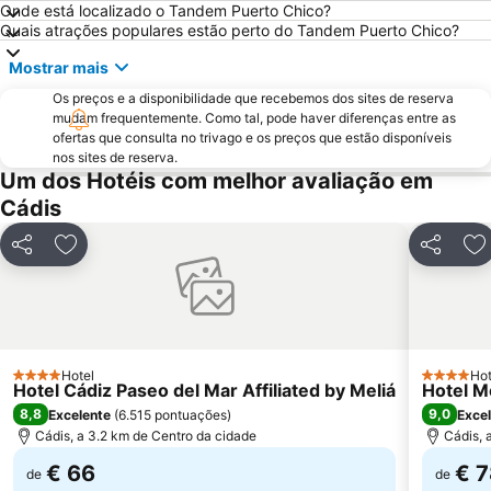
Onde está localizado o Tandem Puerto Chico?
Cortadura Beach
Castillo de Sancti Petri
Quais atrações populares estão perto do Tandem Puerto Chico?
Carabela La Niña
Real Plaza de Toros
Mostrar mais
El Portal
Catedral de Jerez de la Frontera
Os preços e a disponibilidade que recebemos dos sites de reserva
La Albarizuela o San Pedro
Cruz del Mar
mudam frequentemente. Como tal, pode haver diferenças entre as
ofertas que consulta no trivago e os preços que estão disponíveis
El Torno
Baluarte de la Candelaria
nos sites de reserva.
Playa El Chato
Parque Natural Bahía de Cádiz
Um dos Hotéis com melhor avaliação em
Cádis
Parque Comercial Bahía Sur
Barrio de la Atalaya
Plaza de las Flores
Catedral de Cádis
Partilhar
Adicionar aos favoritos
Partilhar
Ad
San Juan
Carnaval de Cádiz
Santa María
Estación de Autobuses
club de padel jacaranda
Bajo de Guía
Barrio de las Casitas
Calle Ancha
Hotel
Hot
4 Estrelas
4 Estrelas
Hotel Cádiz Paseo del Mar Affiliated by Meliá
Hotel M
Plaza de España
Río San Pedro
8,8
9,0
Excelente
(
6.515 pontuações
)
Exce
del Castillo - Camposoto
Rapaces en Accion
Cádis, a 3.2 km de Centro da cidade
Cádis, 
€ 66
€ 7
de
de