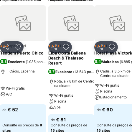
Aparthotel
Hotel
Hotel
3 Estrelas
4 Estrelas
4 Estrelas
Partilhar
Adicionar aos favoritos
Partilhar
Adicionar aos favoritos
Partilhar
Adicionar
Tandem Puerto Chico
Elba Costa Ballena
Hotel Playa Victori
Beach & Thalasso
8,8
8,4
Excelente
(
1.935 pontuações
)
Muito boa
(
6.885 
Resort
Cádis, Espanha
Cádis, a 3.5 km de
8,7
Excelente
(
13.543 pontuações
)
Centro da cidade
Rota, a 7.8 km de Centro
Wi-Fi grátis
da cidade
Wi-Fi grátis
Piscina
A/C
Wi-Fi grátis
Estacionamento
Piscina
Spa
€ 52
€ 60
de
de
€ 81
de
Consulte os preços de
8
Consulte os preços de
Consulte os preços d
sites
15 sites
15 sites