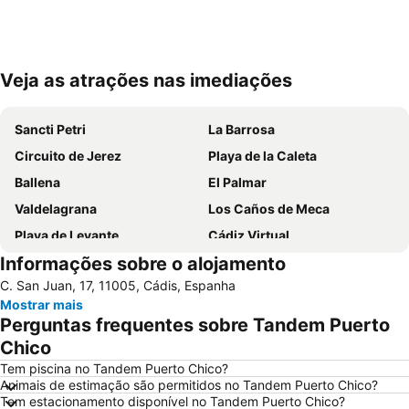
Veja as atrações nas imediações
Ampliar mapa
Sancti Petri
La Barrosa
Circuito de Jerez
Playa de la Caleta
Ballena
El Palmar
Valdelagrana
Los Caños de Meca
Playa de Levante
Cádiz Virtual
Informações sobre o alojamento
El Puerto de Santa María Basin
Puerto de la Bahía de Cádiz
C. San Juan, 17, 11005, Cádis, Espanha
Roche
Estación de Ferrocarril de Cádiz
Mostrar mais
Victoria Beach
Fuente del Gallo
Perguntas frequentes sobre Tandem Puerto
El Rompidillo
La Ballena
Chico
Ayuntamiento
Feria del Caballo
Tem piscina no Tandem Puerto Chico?
Animais de estimação são permitidos no Tandem Puerto Chico?
Playa de la Calzada
La Fontanilla
Tem estacionamento disponível no Tandem Puerto Chico?