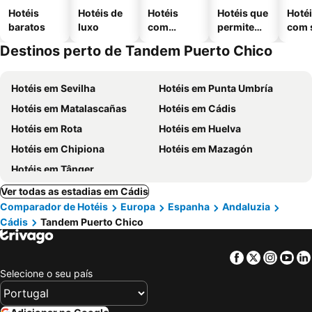
Hotéis
Hotéis de
Hotéis
Hotéis que
Hoté
baratos
luxo
com
permitem
com 
piscinas
animais
Destinos perto de Tandem Puerto Chico
Hotéis em Sevilha
Hotéis em Punta Umbría
Hotéis em Matalascañas
Hotéis em Cádis
Hotéis em Rota
Hotéis em Huelva
Hotéis em Chipiona
Hotéis em Mazagón
Hotéis em Tânger
Ver todas as estadias em Cádis
Comparador de Hotéis
Europa
Espanha
Andaluzia
Cádis
Tandem Puerto Chico
Facebook
Twitter
Insta
Yo
Selecione o seu país