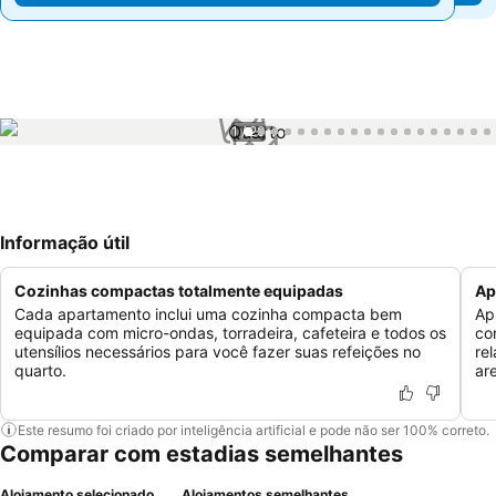
1 / 20
Informação útil
Cozinhas compactas totalmente equipadas
Ap
Cada apartamento inclui uma cozinha compacta bem
Ap
equipada com micro-ondas, torradeira, cafeteira e todos os
co
utensílios necessários para você fazer suas refeições no
re
quarto.
ar
Este resumo foi criado por inteligência artificial e pode não ser 100% correto.
Comparar com estadias semelhantes
Alojamento selecionado
Alojamentos semelhantes