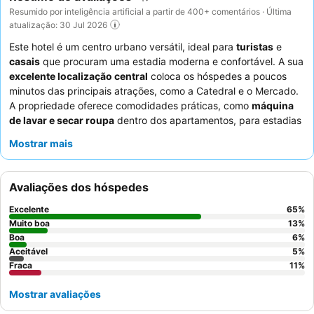
Resumido por inteligência artificial a partir de 400+ comentários · Última
atualização: 30 Jul 2026
Este hotel é um centro urbano versátil, ideal para
turistas
e
casais
que procuram uma estadia moderna e confortável. A sua
excelente localização central
coloca os hóspedes a poucos
minutos das principais atrações, como a Catedral e o Mercado.
A propriedade oferece comodidades práticas, como
máquina
de lavar e secar roupa
dentro dos apartamentos, para estadias
mais longas e maior conveniência. Os hóspedes elogiam
Mostrar mais
consistentemente o
staff e o serviço
excecionais, com a equipa
da receção frequentemente destacada pela sua simpatia e
assistência proativa. Para uma experiência mais tranquila, os
Avaliações dos hóspedes
hóspedes são aconselhados a pedir um quarto virado para o
jardim.
Excelente
65
%
Muito boa
13
%
Boa
6
%
Aceitável
5
%
Fraca
11
%
Mostrar avaliações