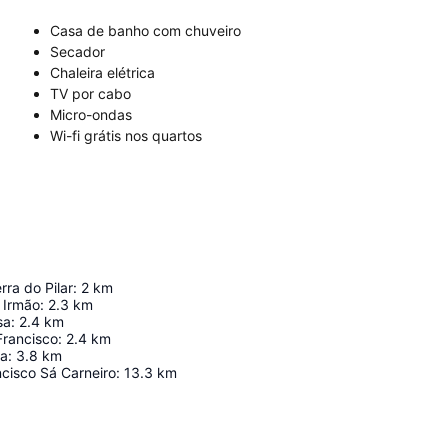
Casa de banho com chuveiro
Secador
Chaleira elétrica
TV por cabo
Micro-ondas
Wi-fi grátis nos quartos
rra do Pilar
:
2
km
& Irmão
:
2.3
km
sa
:
2.4
km
Francisco
:
2.4
km
ca
:
3.8
km
cisco Sá Carneiro
:
13.3
km