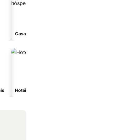
Casa de hóspedes
Aparthotel
is
Hotéis com spa
Hotéis na praia