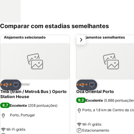
Comparar com estadias semelhantes
Alojamento selecionado
Alojamentos semelhantes
próximo
Adicionar aos favoritos
Adicionar aos favor
Aparthotel
Hotel
4 Estrelas
4 Estrelas
Partilhar
Partilhar
Tmb (train / Metro& Bus ) Oporto
Oca Oriental Porto
Station House
9,2
Excelente
(
5.886 pontuaçõe
8,7
Excelente
(
208 pontuações
)
Porto, a 1.8 km de Centro da c
Porto, Portugal
Wi-Fi grátis
Wi-Fi grátis
Estacionamento