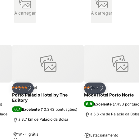
A carregar
A carregar
itos
Adicionar aos favoritos
Adicionar aos fav
Hotel
Hotel
5 Estrelas
2 Estrelas
Partilhar
Partilhar
Porto Palácio Hotel by The
Moov Hotel Porto Norte
Editory
8,8
s
)
Excelente
(
7.433 pontua
8,7
Excelente
(
10.343 pontuações
)
idade
a 5.6 km de Palácio da Bols
a 3.7 km de Palácio da Bolsa
Wi-Fi grátis
Estacionamento