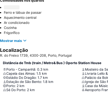
Comodidades nos quartos
Ferro e tábua de passar
Aquecimento central
Ar condicionado
Cozinha
Frigorífico
Mostrar mais
Localização
R. do Freixo 1739, 4300-208, Porto, Portugal
Distância de Tmb (train / Metro& Bus ) Oporto Station House
Porto - Campanhã
:
0.3
km
Mosteiro da Se
Capela das Almas
:
1.5
km
Livraria Lello 
Estádio Do Dragão
:
1.7
km
Palácio da Bol
Estação de São Bento
:
1.8
km
Igreja de São 
Porto
:
2
km
Casa da Músi
Sé Do Porto
:
2
km
Aeroporto Fran