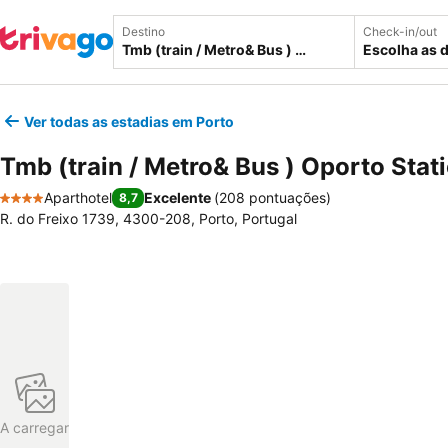
Destino
Check-in/out
Escolha as 
Ver todas as estadias em Porto
Tmb (train / Metro& Bus ) Oporto Sta
Aparthotel
Excelente
(
208 pontuações
)
8,7
4 Estrelas
R. do Freixo 1739, 4300-208, Porto, Portugal
A carregar