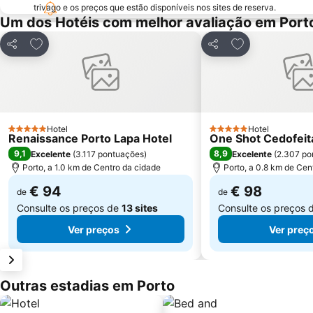
trivago e os preços que estão disponíveis nos sites de reserva.
Um dos Hotéis com melhor avaliação em Port
Adicionar aos favoritos
Adicionar aos f
Partilhar
Partilhar
Hotel
Hotel
5 Estrelas
5 Estrelas
Renaissance Porto Lapa Hotel
One Shot Cedofeit
9,1
8,9
Excelente
(
3.117 pontuações
)
Excelente
(
2.307 po
Porto, a 1.0 km de Centro da cidade
Porto, a 0.8 km de Cen
€ 94
€ 98
de
de
Consulte os preços de
13 sites
Consulte os preços 
Ver preços
Ver preç
Outras estadias em Porto