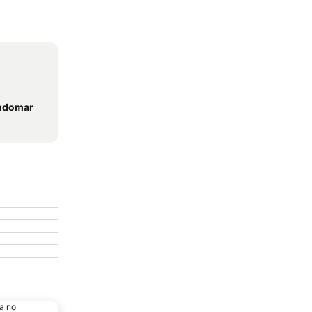
ondomar
a no