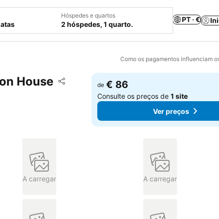
Hóspedes e quartos
PT · €
In
datas
2 hóspedes, 1 quarto.
Como os pagamentos influenciam os
tion House
Adicionar aos favoritos
€ 86
de
Partilhar
Consulte os preços de
1 site
Ver preços
A carregar
A carregar