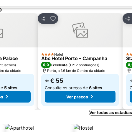
o
avoritos
Adicionar aos favoritos
Partilhar
Par
Hotel
4 Estrelas
3 E
a Palace
Abc Hotel Porto - Campanha
St
9,0
8,
ntuações
)
Excelente
(
1.212 pontuações
)
tro da cidade
Porto, a 1.6 km de Centro da cidade
€ 55
de
d
de
5 sites
Consulte os preços de
6 sites
C
os
Ver preços
Ver todas as estadia