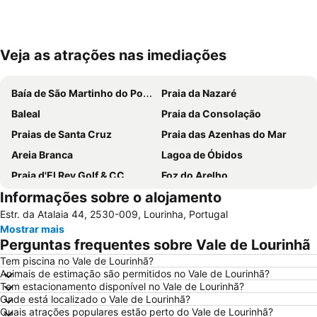
Veja as atrações nas imediações
Ampliar mapa
Baía de São Martinho do Porto
Praia da Nazaré
Baleal
Praia da Consolação
Praias de Santa Cruz
Praia das Azenhas do Mar
Areia Branca
Lagoa de Óbidos
Praia d'El Rey Golf & CC
Foz do Arelho
Informações sobre o alojamento
Praia das Maçãs
Praia da Ericeira
Estr. da Atalaia 44, 2530-009, Lourinha, Portugal
Monumento Comemorativo da Batalha do Vimeiro
Mosteiro de Alcobaça
Mostrar mais
Buddha Eden Garden - Jardim da Paz
Parque Natural Sintra-Cascais
Perguntas frequentes sobre Vale de Lourinhã
Serra do Montejunto
Praia das Berlengas
Tem piscina no Vale de Lourinhã?
Animais de estimação são permitidos no Vale de Lourinhã?
Salir do Porto
Porto Novo Beach
Tem estacionamento disponível no Vale de Lourinhã?
Praia do Magoito
Castelo de Óbidos
Onde está localizado o Vale de Lourinhã?
Quais atrações populares estão perto do Vale de Lourinhã?