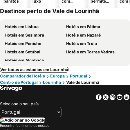
baratos
luxo
com
permitem
com 
piscinas
animais
Destinos perto de Vale de Lourinhã
Hotéis em Lisboa
Hotéis em Fátima
Hotéis em Sesimbra
Hotéis em Nazaré
Hotéis em Peniche
Hotéis em Tróia
Hotéis em Setúbal
Hotéis em Torres Vedras
Hotéis em Alcobaça
Ver todas as estadias em Lourinha
Comparador de Hotéis
Europa
Portugal
Centro de Portugal
Lourinha
Vale de Lourinhã
Facebook
Twitter
Insta
Yo
Selecione o seu país
Adicionar no Google
Encontre facilmente os nossos