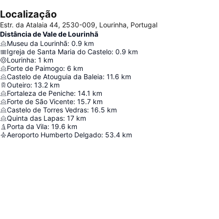
Localização
Estr. da Atalaia 44, 2530-009, Lourinha, Portugal
Distância de Vale de Lourinhã
Museu da Lourinhã
:
0.9
km
Igreja de Santa Maria do Castelo
:
0.9
km
Lourinha
:
1
km
Forte de Paimogo
:
6
km
Castelo de Atouguia da Baleia
:
11.6
km
Outeiro
:
13.2
km
Fortaleza de Peniche
:
14.1
km
Forte de São Vicente
:
15.7
km
Castelo de Torres Vedras
:
16.5
km
Quinta das Lapas
:
17
km
Porta da Vila
:
19.6
km
Aeroporto Humberto Delgado
:
53.4
km