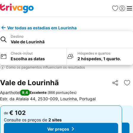
Favoritos
Iniciar
Me
Ver todas as estadias em Lourinha
Destino
Vale de Lourinhã
Check-in/out
Hóspedes e quartos
Escolha as datas
2 hóspedes, 1 quarto.
Como os pagamentos influenciam os resultados
Vale de Lourinhã
Partilhar
Ad
Aparthotel
9,4
Excelente
(
866 pontuações
)
Estr. da Atalaia 44, 2530-009, Lourinha, Portugal
€ 102
€ 102
de
de
Consulte os preços de
2 sites
Consulte os preços de
2 sites
Ver preços
Ver preços