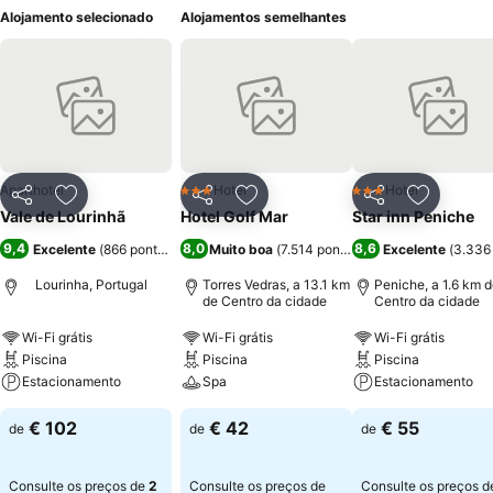
Alojamento selecionado
Alojamentos semelhantes
Aparthotel
Hotel
Hotel
3 Estrelas
3 Estrelas
Partilhar
Adicionar aos favoritos
Partilhar
Adicionar aos favoritos
Partilhar
Adicionar
Vale de Lourinhã
Hotel Golf Mar
Star inn Peniche
9,4
8,0
8,6
Excelente
(
866 pontuações
)
Muito boa
(
7.514 pontuações
Excelente
)
(
3.336
Lourinha, Portugal
Torres Vedras, a 13.1 km
Peniche, a 1.6 km 
de Centro da cidade
Centro da cidade
Wi-Fi grátis
Wi-Fi grátis
Wi-Fi grátis
Piscina
Piscina
Piscina
Estacionamento
Spa
Estacionamento
€ 102
€ 42
€ 55
de
de
de
Consulte os preços de
2
Consulte os preços de
Consulte os preços d