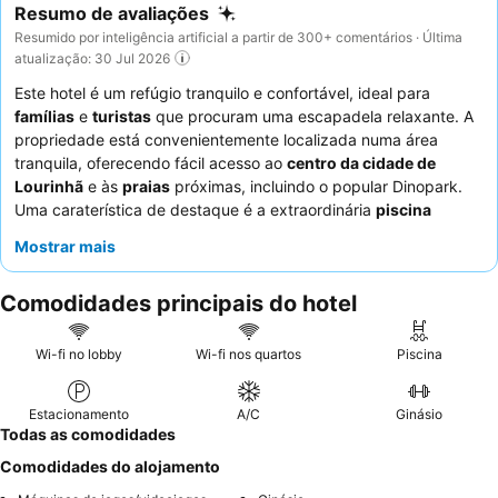
Resumo de avaliações
Resumido por inteligência artificial a partir de 300+ comentários · Última
atualização: 30 Jul 2026
Este hotel é um refúgio tranquilo e confortável, ideal para
famílias
e
turistas
que procuram uma escapadela relaxante. A
propriedade está convenientemente localizada numa área
tranquila, oferecendo fácil acesso ao
centro da cidade de
Lourinhã
e às
praias
próximas, incluindo o popular Dinopark.
Uma caraterística de destaque é a extraordinária
piscina
interior aquecida
com jacuzzi, que proporciona uma fuga
Mostrar mais
refrescante em qualquer clima. Os hóspedes elogiam
consistentemente os funcionários atenciosos e simpáticos, e o
Comodidades principais do hotel
serviço de pequeno-almoço personalizado e exclusivo, que
permite a pré-seleção de itens e garante um início de dia
conveniente. Para um conforto ideal, considere reservar um dos
Wi-fi no lobby
Wi-fi nos quartos
Piscina
estúdios ou apartamentos espaçosos e modernos,
frequentemente elogiados pela sua condição impecável e
Estacionamento
A/C
Ginásio
disposição inteligente.
Todas as comodidades
Comodidades do alojamento