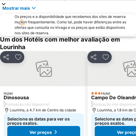
Praia Grande
Sítio da Nazaré
Mostrar mais
Praia d'el Rey
Campo Real Golf Course
Os preços e a disponibilidade que recebemos dos sites de reserva
Estação de Vila Franca de Xira
Da Foz do Arelho
mudam frequentemente. Como tal, pode haver diferenças entre as
Estação de Sintra
Bom Sucesso
ofertas que consulta no trivago e os preços que estão disponíveis
nos sites de reserva.
Reserva Natural das Ilhas Berlengas
Praia Norte
Um dos Hotéis com melhor avaliação em
Praia do Bom Sucesso
Belas Clube de Campo
Lourinha
de Porto Dinheiro
Ecoparque de São João da Talha
Partilhar
Adicionar aos favoritos
Partilhar
Adicionar aos
Porto das Barcas
Foz do Lizandro Beach
Touril de Atouguia da Baleia
Praia do Sul-Praia da Baleia
Palácio e Convento de Mafra
Praia do Salgado
Piscinas da Praia das Maçãs
Praia de São Bernardino
Hotel
Hotel
3 Estrelas
Dinosousa
Campo De Oleand
Pelourinho de Alfeizerão
Palácio e Quinta da Regaleira
/
/
Pontuação não disponível
Pontuação não disponíve
Olhos d'Água de Olho Marinho
Pelos Caminhos da Batalha do Vimeiro
Lourinha, a 4.7 km de Centro da cidade
Lourinha, a 1.8 km de 
Parque da Cidade de Loures
Paisagem Protegida da Serra de Montejunto
Selecione as datas para ver os
Selecione as datas 
preços exatos.
preços exatos.
Ver preços
Ver preç