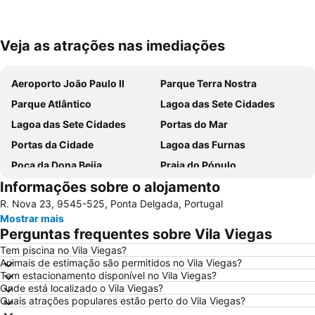
Veja as atrações nas imediações
Ampliar mapa
Aeroporto João Paulo II
Parque Terra Nostra
Parque Atlântico
Lagoa das Sete Cidades
Lagoa das Sete Cidades
Portas do Mar
Portas da Cidade
Lagoa das Furnas
Poça da Dona Beija
Praia do Pópulo
Informações sobre o alojamento
Observatório Vulcanológico dos Açores
Parque de Ribeira Grande
R. Nova 23, 9545-525, Ponta Delgada, Portugal
Nascente Termal da Ferraria
Parque Natural da Ribeira dos Caldeirões
Mostrar mais
Perguntas frequentes sobre Vila Viegas
Tem piscina no Vila Viegas?
Animais de estimação são permitidos no Vila Viegas?
Tem estacionamento disponível no Vila Viegas?
Onde está localizado o Vila Viegas?
Quais atrações populares estão perto do Vila Viegas?