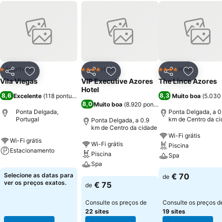
Aparthotel
Hotel
Hotel
1 Estrelas
4 Estrelas
4 Estrelas
Partilhar
Adicionar aos favoritos
Partilhar
Adicionar aos favoritos
Partilhar
Adicionar
Vila Viegas
VIP Executive Azores
The Lince Azores
Hotel
8,6
8,3
Excelente
(
118 pontuações
)
Muito boa
(
5.030
8,0
Muito boa
(
8.920 pontuações
)
Ponta Delgada,
Ponta Delgada, a 0
Portugal
km de Centro da c
Ponta Delgada, a 0.9
km de Centro da cidade
Wi-Fi grátis
Wi-Fi grátis
Wi-Fi grátis
Piscina
Estacionamento
Piscina
Spa
Spa
Selecione as datas para
€ 70
de
ver os preços exatos.
€ 75
de
Consulte os preços de
Consulte os preços d
22 sites
19 sites