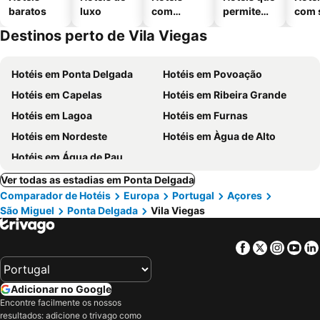
baratos
luxo
com
permitem
com 
piscinas
animais
Destinos perto de Vila Viegas
Hotéis em Ponta Delgada
Hotéis em Povoação
Hotéis em Capelas
Hotéis em Ribeira Grande
Hotéis em Lagoa
Hotéis em Furnas
Hotéis em Nordeste
Hotéis em Àgua de Alto
Hotéis em Água de Pau
Ver todas as estadias em Ponta Delgada
Comparador de Hotéis
Europa
Portugal
Açores
São Miguel
Ponta Delgada
Vila Viegas
Facebook
Twitter
Insta
Yo
Adicionar no Google
Encontre facilmente os nossos
resultados: adicione o trivago como