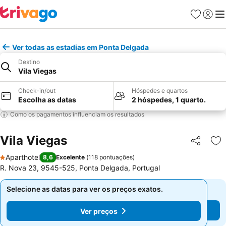
Favoritos
Iniciar
Me
Ver todas as estadias em Ponta Delgada
Destino
Vila Viegas
Check-in/out
Hóspedes e quartos
Escolha as datas
2 hóspedes, 1 quarto.
Como os pagamentos influenciam os resultados
Vila Viegas
Partilhar
Ad
Aparthotel
8,6
Excelente
(
118 pontuações
)
1 Estrelas
R. Nova 23, 9545-525, Ponta Delgada, Portugal
Selecione as datas para ver os preços exatos.
Selecione as datas para ver os preços exatos.
Ver preços
Ver preços