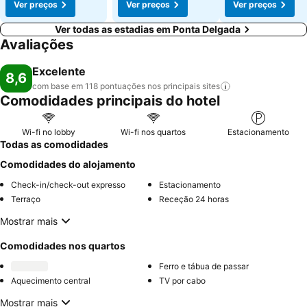
Ver preços
Ver preços
Ver preços
Ver todas as estadias em Ponta Delgada
Avaliações
Excelente
8,6
com base em 118 pontuações nos principais
sites
Comodidades principais do hotel
Wi-fi no lobby
Wi-fi nos quartos
Estacionamento
Todas as comodidades
Comodidades do alojamento
Check-in/check-out expresso
Estacionamento
Terraço
Receção 24 horas
Mostrar mais
Comodidades nos quartos
Ferro e tábua de passar
Aquecimento central
TV por cabo
Mostrar mais