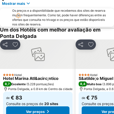
Mostrar mais
Os preços e a disponibilidade que recebemos dos sites de reserva
mudam frequentemente. Como tal, pode haver diferenças entre as
ofertas que consulta no trivago e os preços que estão disponíveis
nos sites de reserva.
Um dos Hotéis com melhor avaliação em
Ponta Delgada
Partilhar
Adicionar aos favoritos
Partilhar
Adicionar ao
Hotel
Hotel
4 Estrelas
4 Estrelas
Hotel Marina Atl&acirc;ntico
S&atilde;o Miguel
8,7
8,4
Excelente
(
5.228 pontuações
)
Muito boa
(
3.896 
Ponta Delgada, a 0.8 km de Centro da cidade
Ponta Delgada, a 0.6
€ 83
€ 75
de
de
Consulte os preços de
20 sites
Consulte os preço
Ver preços
Ver pr