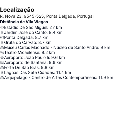
Localização
R. Nova 23, 9545-525, Ponta Delgada, Portugal
Distância de Vila Viegas
Estádio De São Miguel
:
7.7
km
Jardim José do Canto
:
8.4
km
Ponta Delgada
:
8.7
km
Gruta do Carvão
:
8.7
km
Museu Carlos Machado - Núcleo de Santo André
:
9
km
Teatro Micaelense
:
9.2
km
Aeroporto João Paulo Ii
:
9.6
km
Aeroporto de Santana
:
9.6
km
Forte De São Brás
:
9.8
km
Lagoas Das Sete Cidades
:
11.4
km
Arquipélago - Centro de Artes Contemporâneas
:
11.9
km