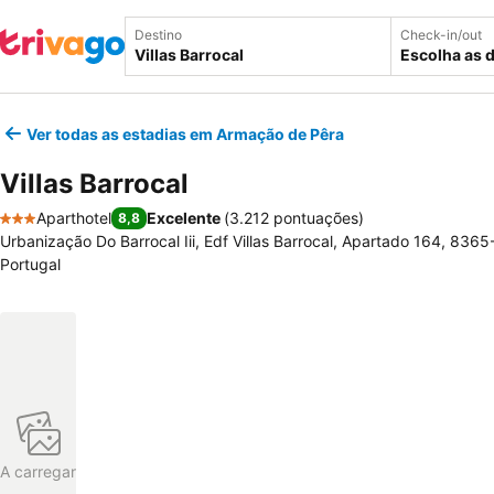
Destino
Check-in/out
Escolha as 
Ver todas as estadias em Armação de Pêra
Villas Barrocal
Aparthotel
Excelente
(
3.212 pontuações
)
8,8
3 Estrelas
Urbanização Do Barrocal Iii, Edf Villas Barrocal, Apartado 164, 836
Portugal
A carregar