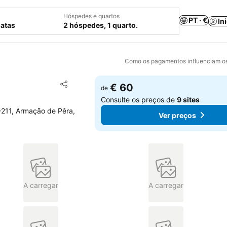
Hóspedes e quartos
PT · €
In
datas
2 hóspedes, 1 quarto.
Como os pagamentos influenciam os
Adicionar aos favoritos
€ 60
de
Partilhar
Consulte os preços de
9 sites
5-211, Armação de Pêra,
Ver preços
A carregar
A carregar