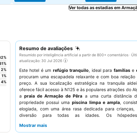
Ver todas as estadias em Armaç
Resumo de avaliações
Resumido por inteligência artificial a partir de 800+ comentários · Úl
62
%
atualização: 30 Jul 2026
31
%
2
%
Este hotel é um
refúgio tranquilo
, ideal para
famílias
e
1
%
procuram uma escapadela relaxante e com boa relação 
4
%
preço. A sua localização estratégica na tranquila alde
oferece fácil acesso à N125 e às populares atrações do A
a
praia de Armação de Pêra
a uma curta distância d
propriedade possui uma
piscina limpa e ampla
, consi
elogiada, com uma área rasa dedicada para crianças, 
diversão para todas as idades. Os hóspedes
consistentemente os
funcionários simpáticos e atenc
Mostrar mais
deliciosa e variada cozinha disponível no restaurante e n
junto à piscina. Para uma experiência mais tranquila, 