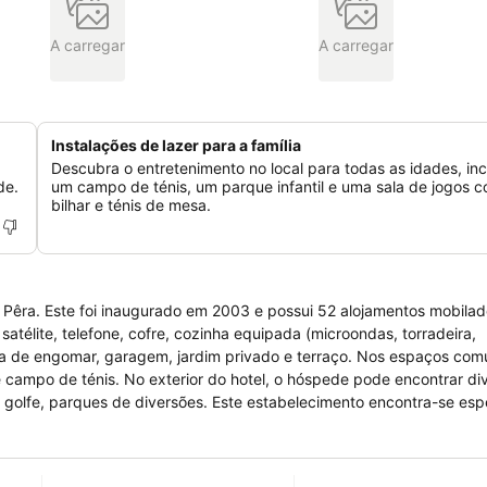
A carregar
A carregar
Instalações de lazer para a família
Descubra o entretenimento no local para todas as idades, inc
de.
um campo de ténis, um parque infantil e uma sala de jogos 
bilhar e ténis de mesa.
 Pêra. Este foi inaugurado em 2003 e possui 52 alojamentos mobilad
télite, telefone, cofre, cozinha equipada (microondas, torradeira,
tábua de engomar, garagem, jardim privado e terraço. Nos espaços comu
 e campo de ténis. No exterior do hotel, o hóspede pode encontrar di
 golfe, parques de diversões. Este estabelecimento encontra-se es
e. A cidade de Albufeira e Portimão ficam também a uma curta distâ