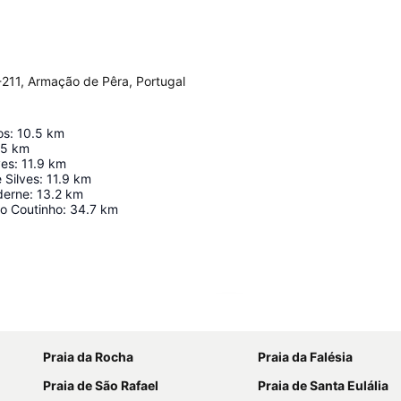
5-211, Armação de Pêra, Portugal
os
:
10.5
km
.5
km
ves
:
11.9
km
 Silves
:
11.9
km
derne
:
13.2
km
o Coutinho
:
34.7
km
Ampliar mapa
Praia da Rocha
Praia da Falésia
Praia de São Rafael
Praia de Santa Eulália