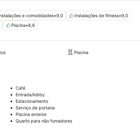
podem solicitar quartos com vista para o jardim.
Instalações e comodidades
•
9,0
Instalações de fitness
•
9,0
Piscina
•
8,6
tos
Piscina
Café
Entrada/lobby
Estacionamento
Serviço de portaria
Piscina exterior
Quarto para não fumadores