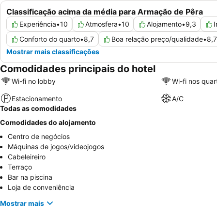
Classificação acima da média para Armação de Pêra
Experiência
•
10
Atmosfera
•
10
Alojamento
•
9,3
Conforto do quarto
•
8,7
Boa relação preço/qualidade
•
8,7
Mostrar mais classificações
Comodidades principais do hotel
Wi-fi no lobby
Wi-fi nos quar
Estacionamento
A/C
Todas as comodidades
Comodidades do alojamento
Centro de negócios
Máquinas de jogos/videojogos
Cabeleireiro
Terraço
Bar na piscina
Loja de conveniência
Mostrar mais