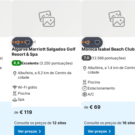
itos
Adicionar aos favoritos
Adicionar aos fav
Hotel
Hotel
5 Estrelas
3 Estrelas
Partilhar
Partilhar
Algarve Marriott Salgados Golf
Monica Isabel Beach Club
Resort & Spa
7,0
s
)
(
12.566 pontuações
)
8,8
Excelente
(
3.250 pontuações
)
da
Albufeira, a 1.4 km de Centr
cidade
Albufeira, a 6.2 km de Centro da
cidade
Piscina
Wi-Fi grátis
Estacionamento
Piscina
A/C
Spa
€ 69
de
€ 119
de
Consulte os preços de
12 sites
Consulte os preços de
16 site
Ver preços
Ver preços