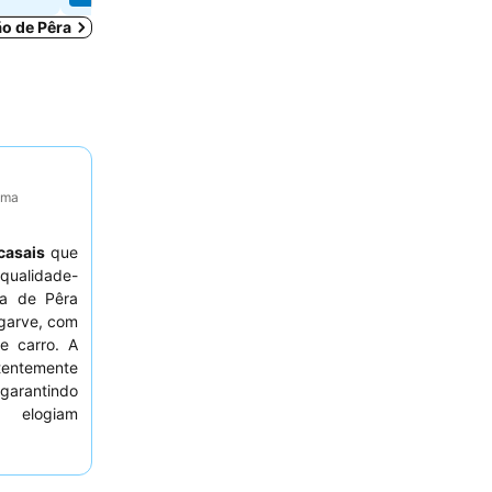
ão de Pêra
tima
casais
que
qualidade-
ia de Pêra
lgarve, com
e carro. A
stentemente
garantindo
 elogiam
iosos
e a
o snack bar
os hóspedes