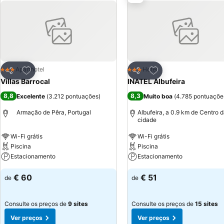
Adicionar aos favoritos
Adicionar aos favor
Aparthotel
Hotel
3 Estrelas
3 Estrelas
Partilhar
Partilhar
Villas Barrocal
INATEL Albufeira
8,8
8,3
Excelente
(
3.212 pontuações
)
Muito boa
(
4.785 pontuaçõe
Armação de Pêra, Portugal
Albufeira, a 0.9 km de Centro 
cidade
Wi-Fi grátis
Wi-Fi grátis
Piscina
Piscina
Estacionamento
Estacionamento
€ 60
€ 51
de
de
Consulte os preços de
9 sites
Consulte os preços de
15 sites
Ver preços
Ver preços