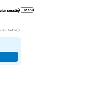
Menu
iciar sessão
 resultados