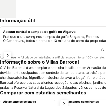
Informação útil
Acesso central a campos de golfe no Algarve
Pratique o seu swing nos campos de golfe Salgados, Faldo ou
O’Connor Jnr., todos a cerca de 10 minutos de carro da proprieda
Este resumo foi criado por inteligência artificial e pode não ser 100% correto.
Informação sobre o Villas Barrocal
O Villas Barrocal é um complexo hoteleiro localizado em Armação de
devidamente equipados com controlo da temperatura, televisão por sa
chaleira/cafeteira, frigorífico, máquina de lavar a louça), ferro e 
Barrocal oferece aos seus clientes recepção, duas piscinas, jardins
praias, a Reserva Natural da Lagoa dos Salgados, vários campos de
Comparar com estadias semelhantes
adequado para famílias e grupos que procurem relaxar ou divertir-s
complexo hoteleiro.
Alojamento selecionado
Alojamentos semelhantes
próximo