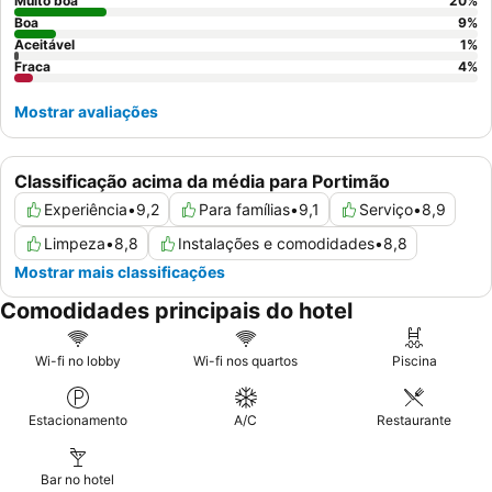
optar por um dos
apartamentos espaçosos
com uma grande
Muito boa
20
%
varanda.
Boa
9
%
Aceitável
1
%
Fraca
4
%
Mostrar avaliações
Classificação acima da média para Portimão
Experiência
•
9,2
Para famílias
•
9,1
Serviço
•
8,9
Limpeza
•
8,8
Instalações e comodidades
•
8,8
Mostrar mais classificações
Comodidades principais do hotel
Wi-fi no lobby
Wi-fi nos quartos
Piscina
Estacionamento
A/C
Restaurante
Bar no hotel