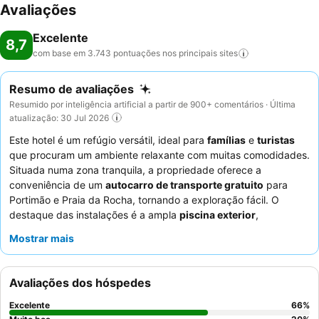
Avaliações
Excelente
8,7
com base em 3.743 pontuações nos principais
sites
Resumo de avaliações
Resumido por inteligência artificial a partir de 900+ comentários · Última
atualização: 30 Jul 2026
Este hotel é um refúgio versátil, ideal para
famílias
e
turistas
que procuram um ambiente relaxante com muitas comodidades.
Situada numa zona tranquila, a propriedade oferece a
conveniência de um
autocarro de transporte gratuito
para
Portimão e Praia da Rocha, tornando a exploração fácil. O
destaque das instalações é a ampla
piscina exterior
,
complementada por uma variedade de opções recreativas
Mostrar mais
como sala de jogos, minigolfe e um campo de ténis. Os
hóspedes elogiam consistentemente os
funcionários
simpáticos e prestativos
e o diversificado
buffet de pequeno-
Avaliações dos hóspedes
almoço
, que inclui opções quentes e frias. Para aqueles que
desejam espaço e conforto extra, é altamente recomendável
Excelente
66
%