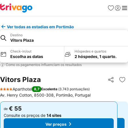
Favoritos
Iniciar
Me
Ver todas as estadias em Portimão
Destino
Vitors Plaza
Check-in/out
Hóspedes e quartos
Escolha as datas
2 hóspedes, 1 quarto.
Como os pagamentos influenciam os resultados
Vitors Plaza
Partilhar
Ad
Aparthotel
8,7
Excelente
(
3.743 pontuações
)
4 Estrelas
Av. Henry Cotton, 8500-308, Portimão, Portugal
€ 55
€ 55
de
de
Consulte os preços de
14 sites
Consulte os preços de
14 sites
Ver preços
Ver preços