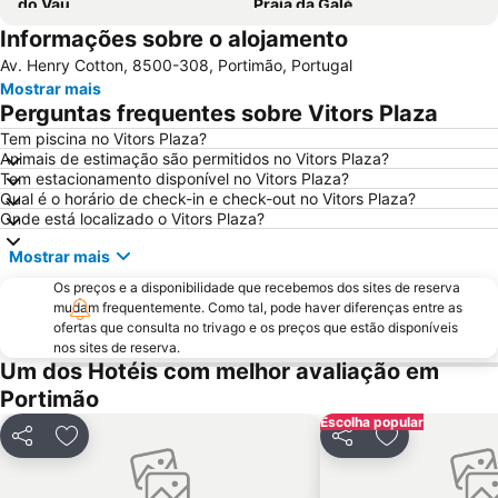
do Vau
Praia da Galé
Informações sobre o alojamento
slide & splash
Praia dos Pescadores
Av. Henry Cotton, 8500-308, Portimão, Portugal
Autodrómo Internacional Algarve
Vilamoura Marina
Mostrar mais
Carvalhal
Balaia Golf Village
Perguntas frequentes sobre Vitors Plaza
de Armação de Pera
Meia Praia
Tem piscina no Vitors Plaza?
Animais de estimação são permitidos no Vitors Plaza?
Aldeia das Açoteias
Praia da Zambujeira do Mar
Tem estacionamento disponível no Vitors Plaza?
Praia de Odeceixe
Montechoro
Qual é o horário de check-in e check-out no Vitors Plaza?
Onde está localizado o Vitors Plaza?
De Vilamoura
Marina de Portimão
Mostrar mais
Olhos de Água
Praia do Carvoeiro
Os preços e a disponibilidade que recebemos dos sites de reserva
Praia da Arrifana
Inatel Beach
mudam frequentemente. Como tal, pode haver diferenças entre as
Marina de Albufeira
AlgarveShopping
ofertas que consulta no trivago e os preços que estão disponíveis
nos sites de reserva.
Praia Dona Ana
Do Alvor
Um dos Hotéis com melhor avaliação em
Ferreiras
Aqualand Algarve
Portimão
Baiona Beach
Prainha
Escolha popular
Partilhar
Adicionar aos favoritos
Partilhar
Adicionar aos
do Monte Clérigo
Areias de São João
Praia do Burgau
Praia de Três Irmãos