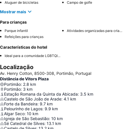
Aluguer de bicicletas
Campo de golfe
Mostrar mais
Para crianças
Parque infantil
Atividades organizadas para crianças
Refeições para crianças
Características do hotel
Ideal para a comunidade LGBTQIA+
Localização
Av. Henry Cotton, 8500-308, Portimão, Portugal
Distância de Vitors Plaza
Portimão
:
2.8
km
Portimão
:
3
km
Estação Romana da Quinta da Abicada
:
3.5
km
Castelo de São João de Arade
:
4.1
km
Forte da Bandeira
:
9.7
km
Pelourinho de Lagos
:
9.9
km
Algar Seco
:
10
km
Igreja de São Sebastião
:
10
km
Sé Catedral de Silves
:
13.1
km
Castelo de Silves
:
13.2
km