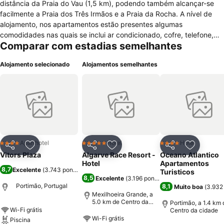
distância da Praia do Vau (1,5 km), podendo também alcançar-se
facilmente a Praia dos Três Irmãos e a Praia da Rocha. A nível de
alojamento, nos apartamentos estão presentes algumas
comodidades nas quais se inclui ar condicionado, cofre, telefone,
Comparar com estadias semelhantes
comodidades de engomadoria, rádio, televisão por satélite, casa de
banho com duche e banheira e kitchenette com frigorífico, micro-
Alojamento selecionado
Alojamentos semelhantes
ondas e utensílios de cozinha. Os hóspedes poderão usufruir de
outras comodidades e serviços no hotel como serviço de transporte
do aeroporto, fax, fotocopiadora, serviço de baby-sitting,
lavandaria, recepção 24 horas, possibilidade de aluguer de
bicicletas e de carros, serviços de câmbios, cofre e sala para
bagagem. Para os momentos de lazer o hotel dispõe de piscina
interior e exterior, campo de ténis, sala de jogos, além de outras
instalações recreativas e instalações para crianças.
Aparthotel
Hotel
Hotel
4 Estrelas
5 Estrelas
4 Estrelas
Partilhar
Adicionar aos favoritos
Partilhar
Adicionar aos favoritos
Partilhar
Adicionar
Vitors Plaza
Algarve Race Resort -
Oceano Atlantico
Hotel
Apartamentos
8,7
Excelente
(
3.743 pontuações
)
Turisticos
8,5
Excelente
(
3.196 pontuações
)
Portimão, Portugal
8,1
Muito boa
(
3.932
Mexilhoeira Grande, a
5.0 km de Centro da
Portimão, a 1.4 km 
cidade
Wi-Fi grátis
Centro da cidade
Wi-Fi grátis
Piscina