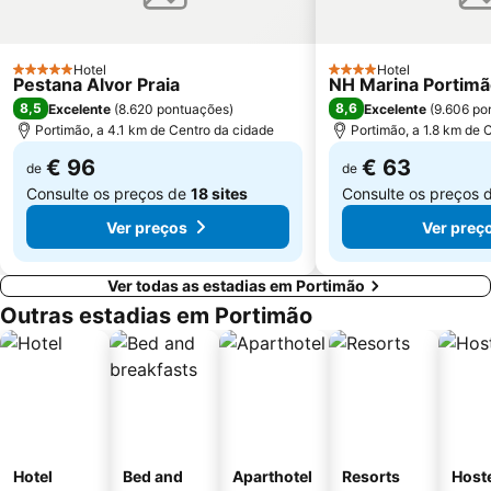
Praia de Porto de Mós
Praia da Salema
Marina de Lagos
Praia do Ancão
Hotel
Hotel
5 Estrelas
4 Estrelas
Pestana Alvor Praia
NH Marina Portimã
Sesmarias
Aveiros
8,5
8,6
Excelente
(
8.620 pontuações
)
Excelente
(
9.606 po
Paderne
Carvoeiro
Portimão, a 4.1 km de Centro da cidade
Portimão, a 1.8 km de 
Praia Maria Luísa
Vale De Parra
€ 96
€ 63
de
de
Consulte os preços de
18 sites
Consulte os preços 
Ver preços
Ver preç
Ver todas as estadias em Portimão
Outras estadias em Portimão
Hotel
Bed and
Aparthotel
Resorts
Host