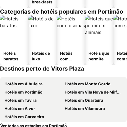
breakfasts
Categorias de hotéis populares em Portimão
Hotéis
Hotéis de
Hotéis
Hotéis que
Hoté
baratos
luxo
com
permitem
com 
piscinas
animais
Destinos perto de Vitors Plaza
Hotéis em Albufeira
Hotéis em Monte Gordo
Hotéis em Portimão
Hotéis em Vila Nova de Milfontes
Hotéis em Tavira
Hotéis em Quarteira
Hotéis em Alvor
Hotéis em Vilamoura
Hotéis em Carvoeiro
Ver todas as estadias em Portimão