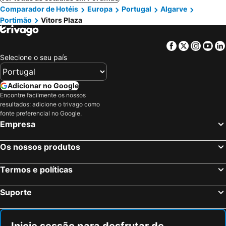
Comparador de Hotéis
Europa
Portugal
Algarve
Portimão
Vitors Plaza
Facebook
Twitter
Insta
Yo
Selecione o seu país
Adicionar no Google
Encontre facilmente os nossos
resultados: adicione o trivago como
fonte preferencial no Google.
Empresa
Os nossos produtos
Termos e políticas
Suporte