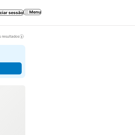
Menu
iciar sessão
 resultados