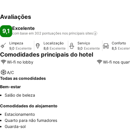
Avaliações
Excelente
9,1
com base em 302 pontuações nos principais
sites
Limpeza
Localização
Serviço
Conforto
9,0
Excelente
8,6
Excelente
9,0
Excelente
8,5
Excele
Comodidades principais do hotel
Wi-fi no lobby
Wi-fi nos quar
A/C
Todas as comodidades
Bem-estar
Salão de beleza
Comodidades do alojamento
Estacionamento
Quarto para não fumadores
Guarda-sol