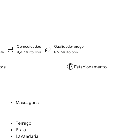
Comodidades
Qualidade-preço
nte
8,4
Muito boa
8,2
Muito boa
tos
Estacionamento
Massagens
Terraço
Praia
Lavandaria