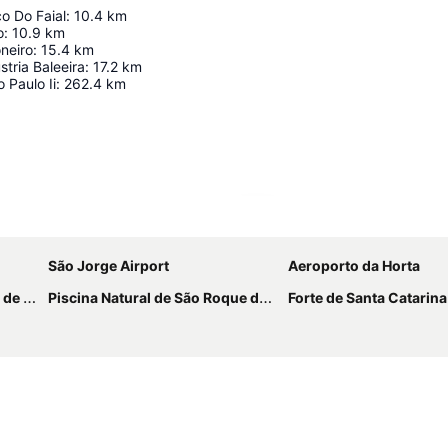
o Do Faial
:
10.4
km
o
:
10.9
km
neiro
:
15.4
km
tria Baleeira
:
17.2
km
 Paulo Ii
:
262.4
km
Ampliar mapa
São Jorge Airport
Aeroporto da Horta
 Dias
Piscina Natural de São Roque do Pico
Forte de Santa Catarina