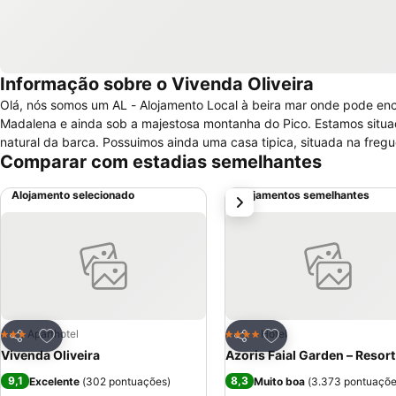
Informação sobre o Vivenda Oliveira
Olá, nós somos um AL - Alojamento Local à beira mar onde pode encont
Madalena e ainda sob a majestosa montanha do Pico. Estamos situado
natural da barca. Possuimos ainda uma casa tipica, situada na fregu
Comparar com estadias semelhantes
Alojamento selecionado
Alojamentos semelhantes
próximo
Adicionar aos favoritos
Adicionar aos favor
Aparthotel
Hotel
3 Estrelas
4 Estrelas
Partilhar
Partilhar
Vivenda Oliveira
Azoris Faial Garden – Resort
9,1
8,3
Excelente
(
302 pontuações
)
Muito boa
(
3.373 pontuaçõ