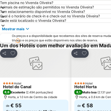
Tem piscina no Vivenda Oliveira?
Animais de estimação são permitidos no Vivenda Oliveira?
Tem estacionamento disponível no Vivenda Oliveira?
Qual é o horário de check-in e check-out no Vivenda Oliveira?
Onde está localizado o Vivenda Oliveira?
Mostrar mais
Os preços e a disponibilidade que recebemos dos sites de reserva muda
trivago e os preços que estão disponíveis nos sites de reserva.
Um dos Hotéis com melhor avaliação em Mad
Adicionar aos favoritos
Adicionar aos f
Partilhar
Partilhar
Hotel
Hotel
4 Estrelas
4 Estrelas
Hotel do Canal
Hotel Horta
8,6
8,1
Excelente
(
2.494 pontuações
)
Muito boa
(
2.131 po
Horta, a 1.0 km de Centro da cidade
Horta, a 0.6 km de Cen
€ 55
€ 58
de
de