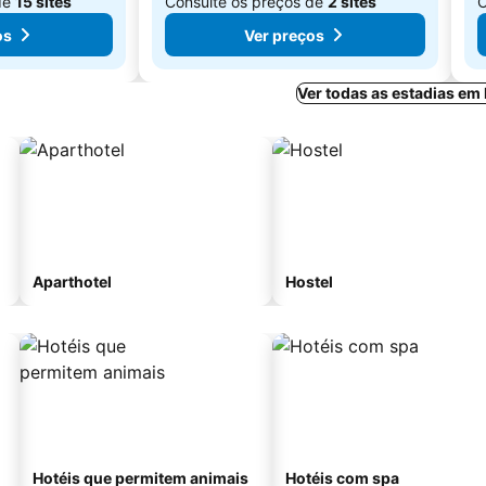
de
15 sites
Consulte os preços de
2 sites
C
os
Ver preços
Ver todas as estadias em
Aparthotel
Hostel
Hotéis que permitem animais
Hotéis com spa