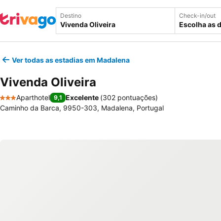
Destino
Check-in/out
Escolha as 
Ver todas as estadias em Madalena
Vivenda Oliveira
Aparthotel
Excelente
(
302 pontuações
)
9,1
3 Estrelas
Caminho da Barca, 9950-303, Madalena, Portugal