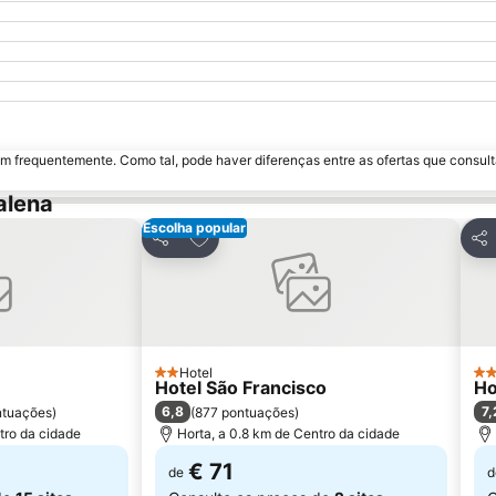
m frequentemente. Como tal, pode haver diferenças entre as ofertas que consult
alena
Escolha popular
avoritos
Adicionar aos favoritos
Partilhar
Par
Hotel
2 Estrelas
2 E
Hotel São Francisco
Ho
6,8
7,
ntuações
)
(
877 pontuações
)
tro da cidade
Horta, a 0.8 km de Centro da cidade
€ 71
de
d