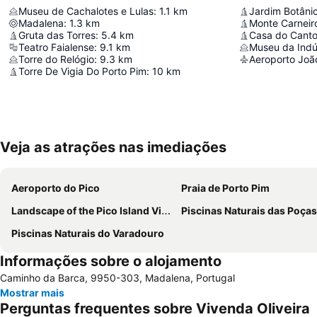
Museu de Cachalotes e Lulas
:
1.1
km
Jardim Botânic
Madalena
:
1.3
km
Monte Carneir
Gruta das Torres
:
5.4
km
Casa do Canto
Teatro Faialense
:
9.1
km
Museu da Indús
Torre do Relógio
:
9.3
km
Aeroporto João
Torre De Vigia Do Porto Pim
:
10
km
Veja as atrações nas imediações
Aeroporto do Pico
Praia de Porto Pim
Landscape of the Pico Island Vineyard Culture
Piscinas Naturais das Poças de Vicente
Piscinas Naturais do Varadouro
Informações sobre o alojamento
Caminho da Barca, 9950-303, Madalena, Portugal
Mostrar mais
Perguntas frequentes sobre Vivenda Oliveira