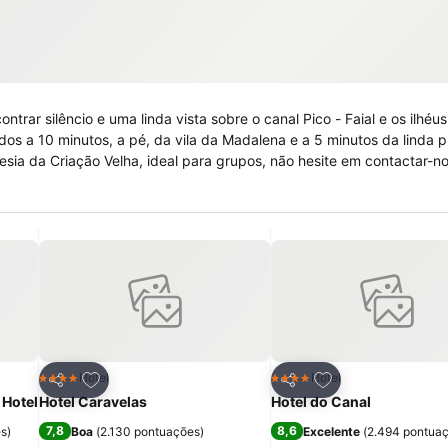
rar silêncio e uma linda vista sobre o canal Pico - Faial e os ilhéus
s a 10 minutos, a pé, da vila da Madalena e a 5 minutos da linda p
esia da Criação Velha, ideal para grupos, não hesite em contactar-no
itos
Adicionar aos favoritos
Adicionar aos fav
Hotel
Hotel
4 Estrelas
4 Estrelas
Partilhar
Partilhar
 Hotel
Hotel Caravelas
Hotel do Canal
7,8
8,6
es
)
Boa
(
2.130 pontuações
)
Excelente
(
2.494 pontua