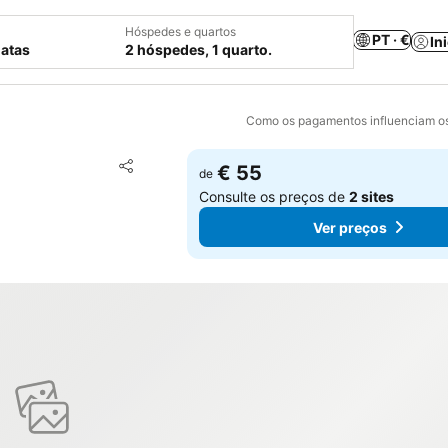
Hóspedes e quartos
PT · €
In
datas
2 hóspedes, 1 quarto.
Como os pagamentos influenciam os
Adicionar aos favoritos
€ 55
de
Partilhar
Consulte os preços de
2 sites
Ver preços