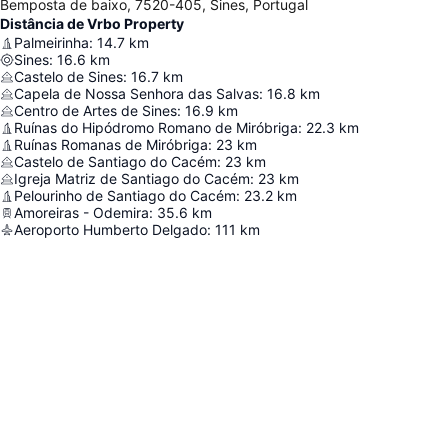
Bemposta de baixo, 7520-405, Sines, Portugal
Distância de Vrbo Property
Palmeirinha
:
14.7
km
Sines
:
16.6
km
Castelo de Sines
:
16.7
km
Capela de Nossa Senhora das Salvas
:
16.8
km
Centro de Artes de Sines
:
16.9
km
Ruínas do Hipódromo Romano de Miróbriga
:
22.3
km
Ruínas Romanas de Miróbriga
:
23
km
Castelo de Santiago do Cacém
:
23
km
Igreja Matriz de Santiago do Cacém
:
23
km
Pelourinho de Santiago do Cacém
:
23.2
km
Amoreiras - Odemira
:
35.6
km
Aeroporto Humberto Delgado
:
111
km