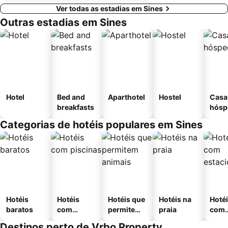
Ver todas as estadias em Sines
Outras estadias em Sines
Hotel
Bed and
Aparthotel
Hostel
Casa
breakfasts
hósp
Categorias de hotéis populares em Sines
Hotéis
Hotéis
Hotéis que
Hotéis na
Hoté
baratos
com
permitem
praia
com
piscinas
animais
esta
Destinos perto de Vrbo Property