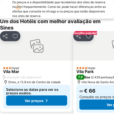
Os preços e a disponibilidade que recebemos dos sites de reserva
Porto das Carretas
Aberta Nova
mudam frequentemente. Como tal, pode haver diferenças entre as
Mina de Ciência - Centro de Ciência Viva do Lousal
Reserva Natural Lagoas de Santo André e da Sancha
ofertas que consulta no trivago e os preços que estão disponíveis
nos sites de reserva.
Cabo Sardão
da Amália
Um dos Hotéis com melhor avaliação em
Fonte do Cortiço Beach
Cavaleiro Beach
Sines
Forte de São Clemente - Milfontes
Dos Buizinhos
Escolha popular
Partilhar
Adicionar aos favoritos
Partilhar
Adicionar aos
Museu Mineiro de Lousal
Alteirinhos
do Farol
Igreja Matriz de Santiago do Cacém
Canto Mosqueiro Beach
Do Salto
Hotel
Hotel
3 Estrelas
4 Estrelas
Vila Mar
Vila Park
/
7,9
Pontuação não disponível
Boa
(
2.429 pontuaç
Sines, a 12.9 km de Centro da cidade
Vila Nova de Santo And
Selecione as datas para ver os
€ 66
de
preços exatos.
Consulte os preços 
Ver preços
Ver