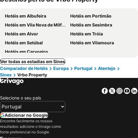
ment
Hotéis em Albufeira
Hotéis em Portimão
Hotéis em Vila Nova de Milfontes
Hotéis em Sesimbra
Hotéis em Alvor
Hotéis em Tróia
Hotéis em Setúbal
Hotéis em Vilamoura
Hotéis em Carvoeiro
Ver todas as estadias em Sines
Comparador de Hotéis
Europa
Portugal
Alentejo
Sines
Vrbo Property
Facebook
Twitter
Insta
Yo
Selecione o seu país
Adicionar no Google
Encontre facilmente os nossos
resultados: adicione o trivago como
fonte preferencial no Google.