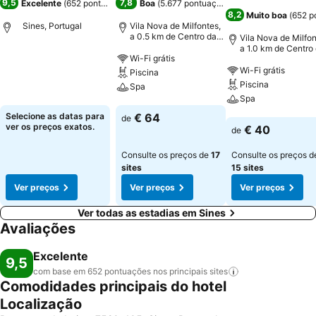
9,5
7,8
Excelente
(
652 pontuações
)
Boa
(
5.677 pontuações
)
8,2
Muito boa
(
652 p
Sines, Portugal
Vila Nova de Milfontes,
a 0.5 km de Centro da
Vila Nova de Milfon
cidade
a 1.0 km de Centro
Wi-Fi grátis
cidade
Ver preços
Wi-Fi grátis
Piscina
Piscina
Spa
Spa
Ver preços
Selecione as datas para
€ 64
de
Ver preços
ver os preços exatos.
€ 40
de
Consulte os preços de
17
Consulte os preços d
sites
15 sites
Ver preços
Ver preços
Ver preços
Ver todas as estadias em Sines
Avaliações
Excelente
9,5
com base em 652 pontuações nos principais
sites
Comodidades principais do hotel
Localização