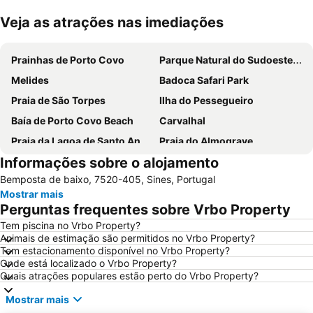
Veja as atrações nas imediações
Ampliar mapa
Prainhas de Porto Covo
Parque Natural do Sudoeste Alentejano e Costa Vicentina
Melides
Badoca Safari Park
Praia de São Torpes
Ilha do Pessegueiro
Baía de Porto Covo Beach
Carvalhal
Praia da Lagoa de Santo André
Praia do Almograve
Informações sobre o alojamento
Praia da Zambujeira do Mar
Praia de Odeceixe
Bemposta de baixo, 7520-405, Sines, Portugal
Costa de Santo André Beach
Baiona Beach
Mostrar mais
Praia das Furnas
Ilha do Pessegueiro Beach
Perguntas frequentes sobre Vrbo Property
da Samoqueira
Praia da Samouqueira
Tem piscina no Vrbo Property?
Animais de estimação são permitidos no Vrbo Property?
Cascatas de Vila Nova de Milfontes
Jardim Publico de Porto Covo
Tem estacionamento disponível no Vrbo Property?
do Malhão
Barragem de Santa-Clara-a-Velha
Onde está localizado o Vrbo Property?
Quais atrações populares estão perto do Vrbo Property?
Skate Park
Moinho de Vento da Longueira
Mostrar mais
Galé-Fontainhas
Vasco da Gama