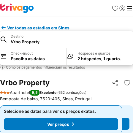
Favoritos
Iniciar
Me
Ver todas as estadias em Sines
Destino
Vrbo Property
Check-in/out
Hóspedes e quartos
Escolha as datas
2 hóspedes, 1 quarto.
Como os pagamentos influenciam os resultados
Vrbo Property
Partilhar
Ad
Aparthotel
9,5
Excelente
(
652 pontuações
)
3 Estrelas
Bemposta de baixo, 7520-405, Sines, Portugal
Selecione as datas para ver os preços exatos.
Selecione as datas para ver os preços exatos.
Ver preços
Ver preços