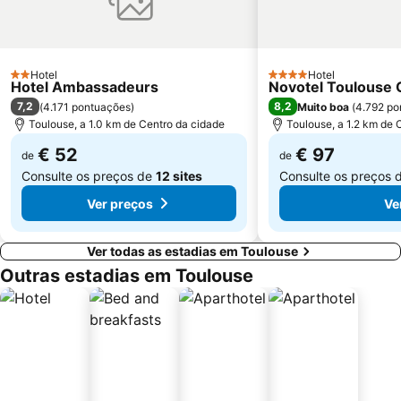
Hotel
Hotel
2 Estrelas
4 Estrelas
Hotel Ambassadeurs
Novotel Toulouse 
7,2
8,2
(
4.171 pontuações
)
Muito boa
(
4.792 po
Toulouse, a 1.0 km de Centro da cidade
Toulouse, a 1.2 km de 
€ 52
€ 97
de
de
Consulte os preços de
12 sites
Consulte os preços 
Ver preços
Ve
Ver todas as estadias em Toulouse
Outras estadias em Toulouse