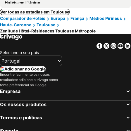
Hotéis em L'Union
Ver todas as estadias em Toulouse
Comparador de Hotéis
Europa
França
Médios Pirinéus
Haute-Garonne
Toulouse
Zenitude Hôtel-Résidences Toulouse Métropole
Facebook
Twitter
Insta
Yo
Selecione o seu país
Adicionar no Google
Encontre facilmente os nossos
resultados: adicione o trivago como
fonte preferencial no Google.
Empresa
Os nossos produtos
Termos e políticas
Suporte