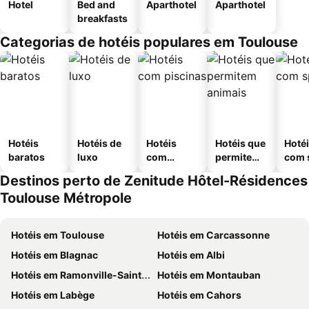
Hotel
Bed and
Aparthotel
Aparthotel
breakfasts
Categorias de hotéis populares em Toulouse
Hotéis
Hotéis de
Hotéis
Hotéis que
Hoté
baratos
luxo
com
permitem
com 
piscinas
animais
Destinos perto de Zenitude Hôtel-Résidences
Toulouse Métropole
Hotéis em Toulouse
Hotéis em Carcassonne
Hotéis em Blagnac
Hotéis em Albi
Hotéis em Ramonville-Saint-Agne
Hotéis em Montauban
Hotéis em Labège
Hotéis em Cahors