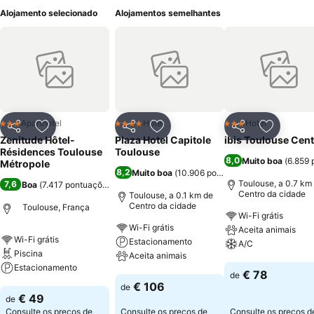
Alojamento selecionado
Alojamentos semelhantes
Aparthotel
Hotel
Hotel
3 Estrelas
4 Estrelas
3 Estrelas
Partilhar
Adicionar aos favoritos
Partilhar
Adicionar aos favoritos
Partilhar
Adicionar
Zenitude Hôtel-
Plaza Hotel Capitole
ibis Toulouse Cent
Résidences Toulouse
Toulouse
8,0
Muito boa
(
6.859 
Métropole
8,2
Muito boa
(
10.906 pontuações
)
Toulouse, a 0.7 km
7,6
Boa
(
7.417 pontuações
)
Centro da cidade
Toulouse, a 0.1 km de
Centro da cidade
Toulouse, França
Wi-Fi grátis
Wi-Fi grátis
Aceita animais
Wi-Fi grátis
Estacionamento
A/C
Piscina
Aceita animais
Estacionamento
Ver preços
€ 78
de
Ver preços
€ 106
de
Ver preços
€ 49
de
Consulte os preços de
Consulte os preços de
Consulte os preços d