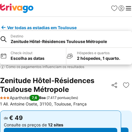
Favoritos
Iniciar
Me
Ver todas as estadias em Toulouse
Destino
Zenitude Hôtel-Résidences Toulouse Métropole
Check-in/out
Hóspedes e quartos
Escolha as datas
2 hóspedes, 1 quarto.
Como os pagamentos influenciam os resultados
Zenitude Hôtel-Résidences
Toulouse Métropole
Partilhar
Ad
Aparthotel
7,6
Boa
(
7.417 pontuações
)
3 Estrelas
1 All. Antoine Osete, 31100, Toulouse, França
€ 49
€ 49
de
de
Consulte os preços de
12 sites
Consulte os preços de
12 sites