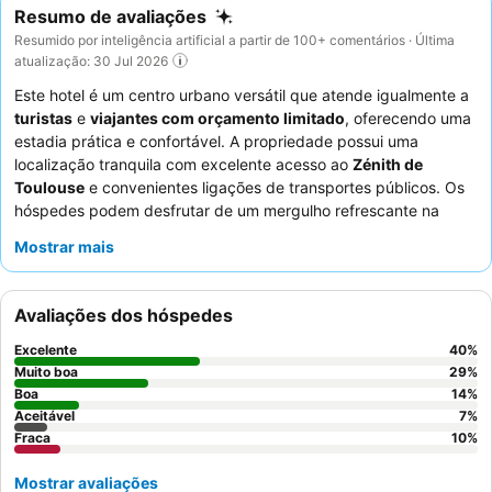
Resumo de avaliações
Resumido por inteligência artificial a partir de 100+ comentários · Última
atualização: 30 Jul 2026
Este hotel é um centro urbano versátil que atende igualmente a
turistas
e
viajantes com orçamento limitado
, oferecendo uma
estadia prática e confortável. A propriedade possui uma
localização tranquila com excelente acesso ao
Zénith de
Toulouse
e convenientes ligações de transportes públicos. Os
hóspedes podem desfrutar de um mergulho refrescante na
bem-mantida
piscina
ou utilizar a prática
kitchenette
para
Mostrar mais
refeições self-service. Os funcionários recebem
consistentemente elogios pelo seu serviço acolhedor e eficiente,
e o pequeno-almoço oferece uma boa variedade para começar
Avaliações dos hóspedes
o dia. Para uma experiência mais tranquila, considere solicitar
um quarto longe do lado do aeroporto.
Excelente
40
%
Muito boa
29
%
Boa
14
%
Aceitável
7
%
Fraca
10
%
Mostrar avaliações