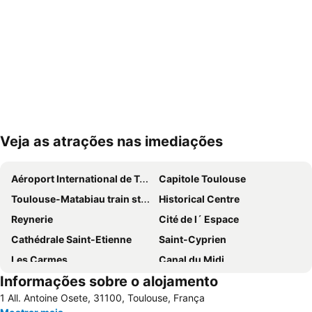
Veja as atrações nas imediações
Ampliar mapa
Aéroport International de Toulouse Blagnac
Capitole Toulouse
Toulouse-Matabiau train station
Historical Centre
Reynerie
Cité de l´ Espace
Cathédrale Saint-Etienne
Saint-Cyprien
Les Carmes
Canal du Midi
Informações sobre o alojamento
Place du Capitole
Latin
1 All. Antoine Osete, 31100, Toulouse, França