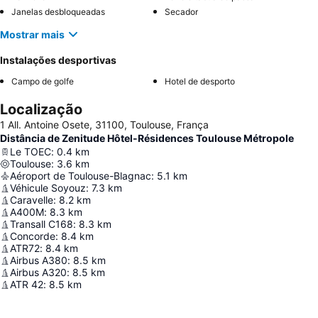
Janelas desbloqueadas
Secador
Mostrar mais
Instalações desportivas
Campo de golfe
Hotel de desporto
Localização
1 All. Antoine Osete, 31100, Toulouse, França
Distância de Zenitude Hôtel-Résidences Toulouse Métropole
Le TOEC
:
0.4
km
Toulouse
:
3.6
km
Aéroport de Toulouse-Blagnac
:
5.1
km
Véhicule Soyouz
:
7.3
km
Caravelle
:
8.2
km
A400M
:
8.3
km
Transall C168
:
8.3
km
Concorde
:
8.4
km
ATR72
:
8.4
km
Airbus A380
:
8.5
km
Airbus A320
:
8.5
km
ATR 42
:
8.5
km