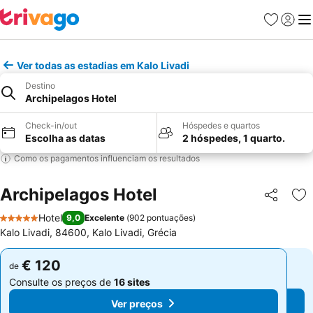
Favoritos
Iniciar
Me
Ver todas as estadias em Kalo Livadi
Destino
Archipelagos Hotel
Check-in/out
Hóspedes e quartos
Escolha as datas
2 hóspedes, 1 quarto.
Como os pagamentos influenciam os resultados
Archipelagos Hotel
Partilhar
Ad
Hotel
9,0
Excelente
(
902 pontuações
)
5 Estrelas
Kalo Livadi, 84600, Kalo Livadi, Grécia
€ 120
€ 120
de
de
Consulte os preços de
16 sites
Consulte os preços de
16 sites
Ver preços
Ver preços