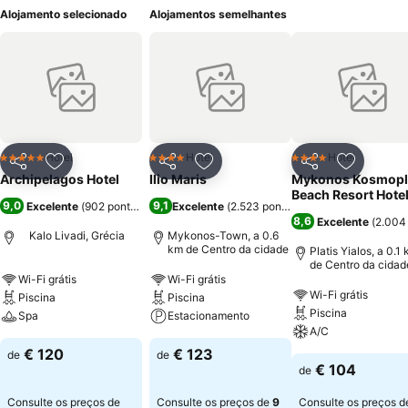
Alojamento selecionado
Alojamentos semelhantes
Hotel
Hotel
Hotel
5 Estrelas
4 Estrelas
4 Estrelas
Partilhar
Adicionar aos favoritos
Partilhar
Adicionar aos favoritos
Partilhar
Adicionar
Archipelagos Hotel
Ilio Maris
Mykonos Kosmopl
Beach Resort Hote
9,0
9,1
Excelente
(
902 pontuações
)
Excelente
(
2.523 pontuações
)
8,6
Excelente
(
2.004
Kalo Livadi, Grécia
Mykonos-Town, a 0.6
km de Centro da cidade
Platis Yialos, a 0.1
de Centro da cidad
Wi-Fi grátis
Wi-Fi grátis
Wi-Fi grátis
Piscina
Piscina
Piscina
Spa
Estacionamento
A/C
€ 120
€ 123
de
de
€ 104
de
Consulte os preços de
Consulte os preços de
9
Consulte os preços d