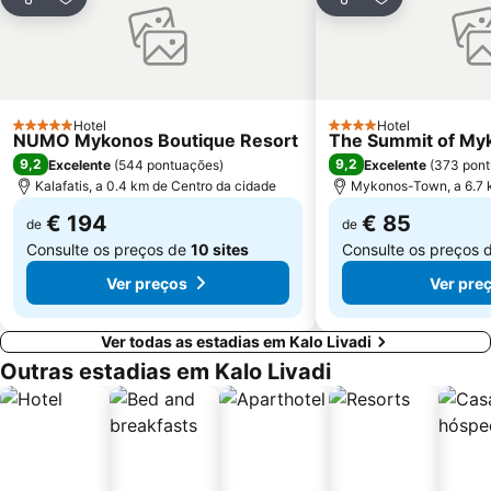
Partilhar
Adicionar aos favoritos
Partilhar
Adicionar aos
Hotel
Hotel
5 Estrelas
4 Estrelas
NUMO Mykonos Boutique Resort
The Summit of My
9,2
9,2
Excelente
(
544 pontuações
)
Excelente
(
373 pon
Kalafatis, a 0.4 km de Centro da cidade
Mykonos-Town, a 6.7 
€ 194
€ 85
de
de
Consulte os preços de
10 sites
Consulte os preços 
Ver preços
Ver pre
Ver todas as estadias em Kalo Livadi
Outras estadias em Kalo Livadi