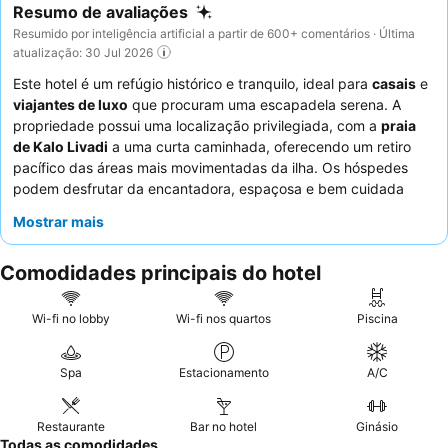
Resumo de avaliações
Resumido por inteligência artificial a partir de 600+ comentários · Última
atualização: 30 Jul 2026
Este hotel é um refúgio histórico e tranquilo, ideal para
casais
e
viajantes de luxo
que procuram uma escapadela serena. A
propriedade possui uma localização privilegiada, com a
praia
de Kalo Livadi
a uma curta caminhada, oferecendo um retiro
pacífico das áreas mais movimentadas da ilha. Os hóspedes
podem desfrutar da encantadora, espaçosa e bem cuidada
área da piscina
, perfeita para relaxar. O pessoal excecional
Mostrar mais
oferece consistentemente um serviço caloroso e atencioso,
complementando o muito elogiado
buffet de pequeno-almoço
Comodidades principais do hotel
com a sua vasta seleção de produtos frescos e de alta
qualidade. Para uma experiência melhorada, considere reservar
um quarto com
vista para o mar
a partir de uma varanda ou
Wi-fi no lobby
Wi-fi nos quartos
Piscina
terraço privado.
Spa
Estacionamento
A/C
Restaurante
Bar no hotel
Ginásio
Todas as comodidades