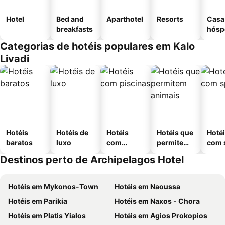
Hotel
Bed and
Aparthotel
Resorts
Casa
breakfasts
hósp
Categorias de hotéis populares em Kalo
Livadi
Hotéis
Hotéis de
Hotéis
Hotéis que
Hoté
baratos
luxo
com
permitem
com 
piscinas
animais
Destinos perto de Archipelagos Hotel
Hotéis em Mykonos-Town
Hotéis em Naoussa
Hotéis em Parikia
Hotéis em Naxos - Chora
Hotéis em Platis Yialos
Hotéis em Agios Prokopios