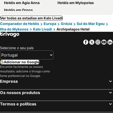
Hotéis em Agia Anna
Hotéis em Mylopotas
Hotéis em Ornos
Ver todas as estadias em Kalo Livadi
Comparador de Hotéis
Europa
Grécia
Sul do Mar Egeu
Ilha do Mykonos
Kalo Livadi
Archipelagos Hotel
Facebook
Twitter
Insta
Yo
Selecione o seu país
Adicionar no Google
Encontre facilmente os nossos
resultados: adicione o trivago como
fonte preferencial no Google.
Empresa
Os nossos produtos
Termos e políticas