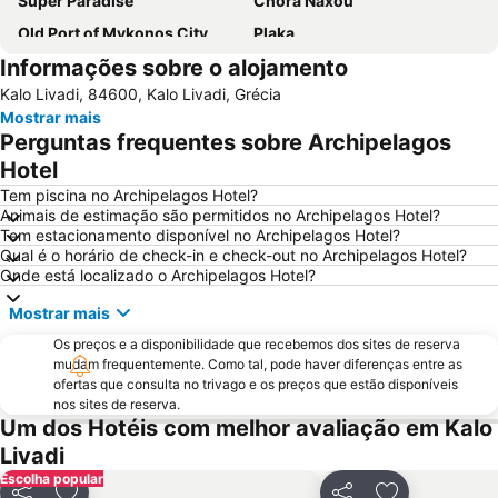
Super Paradise
Chora Naxou
Old Port of Mykonos City
Plaka
Informações sobre o alojamento
Glyfada
Kalo Livadi
Kalo Livadi, 84600, Kalo Livadi, Grécia
Mykonos Island National Airport
Paranga Beach
Mostrar mais
Psarou Beach
Syros Port
Perguntas frequentes sobre Archipelagos
Elia
Traditional Settlement of Mykonos
Hotel
Agia Thalassa
Chryssi Akti
Tem piscina no Archipelagos Hotel?
Animais de estimação são permitidos no Archipelagos Hotel?
Agrari
Marco Polo
Tem estacionamento disponível no Archipelagos Hotel?
Qual é o horário de check-in e check-out no Archipelagos Hotel?
1. Antanaklasis Music Festival Mykonos
Chalandriani
Onde está localizado o Archipelagos Hotel?
Panagia Filotitisa
Kastraki
Mostrar mais
Os preços e a disponibilidade que recebemos dos sites de reserva
mudam frequentemente. Como tal, pode haver diferenças entre as
ofertas que consulta no trivago e os preços que estão disponíveis
nos sites de reserva.
Um dos Hotéis com melhor avaliação em Kalo
Livadi
Escolha popular