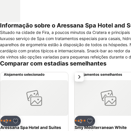
Informação sobre o Aressana Spa Hotel and S
Situado na cidade de Fira, a poucos minutos da Cratera e principais
luxuoso serviço de Spa com tratamentos especiais para casais, hidr
aparelhos de ergometria estão à disposição de todos os hóspedes. N
cardápio com pratos típicos e internacionais. Snack-bar ao redor da 
de vinhos são opções variadas para pequenas refeições durante o dia
Comparar com estadias semelhantes
frigobar, cofre eletrônico e banheiro privativo com secador de cabe
Aressana incluem recepção 24 horas, sala de bagagens, quartos espec
Alojamento selecionado
Alojamentos semelhantes
próximo
câmbio, transporte, aluguel de automóveis, engomadoria, lavanderia,
Adicionar aos favoritos
Adicionar aos favor
Hotel
Hotel
4 Estrelas
4 Estrelas
Partilhar
Partilhar
Aressana Spa Hotel and Suites
Smy Mediterranean White