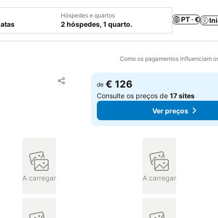
Hóspedes e quartos
PT · €
In
datas
2 hóspedes, 1 quarto.
Como os pagamentos influenciam os
Adicionar aos favoritos
€ 126
de
Partilhar
Consulte os preços de
17 sites
Ver preços
A carregar
A carregar