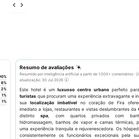
Resumo de avaliações
Resumido por inteligência artificial a partir de 1.000+ comentários · Ú
90
%
atualização: 30 Jul 2026
6
%
2
%
Este hotel é um
luxuoso centro urbano
perfeito pa
1
%
turistas
que procuram uma experiência extravagante e in
1
%
sua
localização imbatível
no coração de Fira ofere
imediato a lojas, restaurantes e vistas deslumbrantes da
distinto
spa
, com quartos privados com banh
hidromassagem, banhos de vapor e camas térmicas, p
uma experiência tranquila e rejuvenescedora. Os hósped
consistentemente os funcionários excecionais pela su