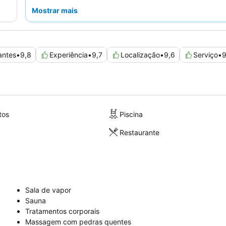
receção e assistência proativa, juntamente com o extens
Mostrar mais
buffet de pequeno-almoço
com especialidades gregas
caseiras. Para uma experiência melhorada, considere re
suite com piscina privada ou semiprivada.
antes
•
9,8
Experiência
•
9,7
Localização
•
9,6
Serviço
•
9
tos
Piscina
Restaurante
Sala de vapor
Sauna
Tratamentos corporais
Massagem com pedras quentes