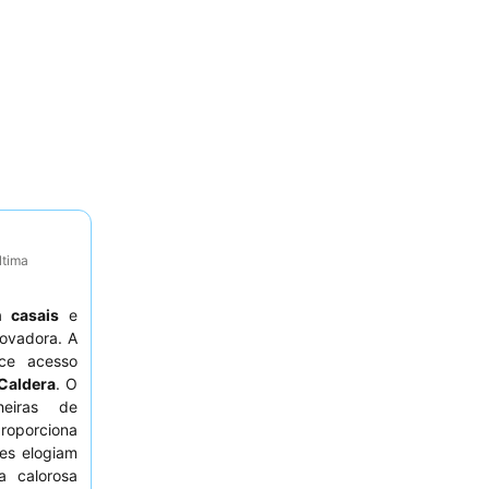
ltima
ra
casais
e
ovadora. A
ce acesso
Caldera
. O
eiras de
roporciona
es elogiam
a calorosa