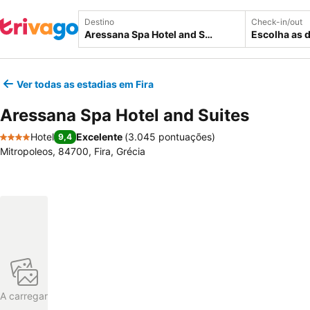
Destino
Check-in/out
Escolha as 
Ver todas as estadias em Fira
Aressana Spa Hotel and Suites
Hotel
Excelente
(
3.045 pontuações
)
9,4
4 Estrelas
Mitropoleos, 84700, Fira, Grécia
A carregar