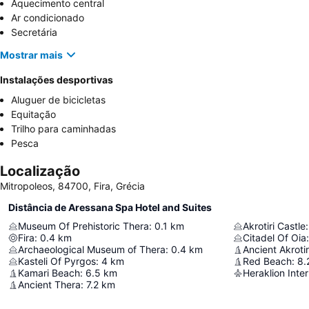
Aquecimento central
Ar condicionado
Secretária
Mostrar mais
Instalações desportivas
Aluguer de bicicletas
Equitação
Trilho para caminhadas
Pesca
Localização
Mitropoleos, 84700, Fira, Grécia
Distância de Aressana Spa Hotel and Suites
Museum Of Prehistoric Thera
:
0.1
km
Akrotiri Castle
:
Fira
:
0.4
km
Citadel Of Oia
:
Archaeological Museum of Thera
:
0.4
km
Ancient Akrotir
Kasteli Of Pyrgos
:
4
km
Red Beach
:
8.
Kamari Beach
:
6.5
km
Ancient Thera
:
7.2
km