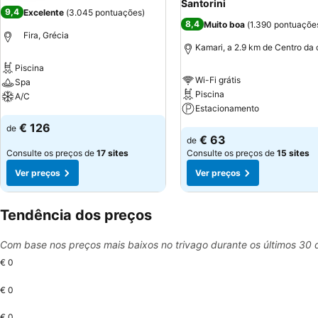
Santorini
9,4
Excelente
(
3.045 pontuações
)
8,4
Muito boa
(
1.390 pontuaçõe
Fira, Grécia
Kamari, a 2.9 km de Centro da
Piscina
Wi-Fi grátis
Spa
Piscina
A/C
Estacionamento
Ver preços
€ 126
de
Ver preços
€ 63
de
Consulte os preços de
17 sites
Consulte os preços de
15 sites
Ver preços
Ver preços
Tendência dos preços
Com base nos preços mais baixos no trivago durante os últimos 30 
€ 0
€ 0
€ 0