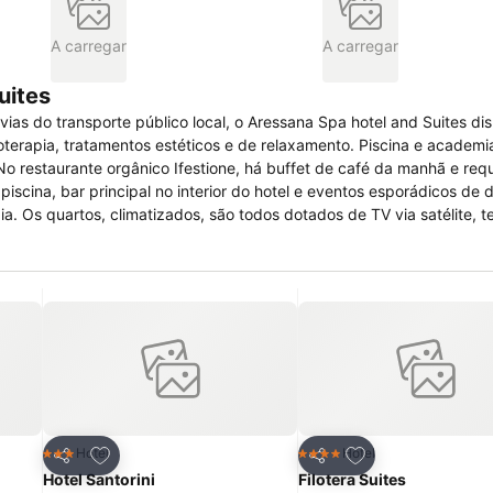
A carregar
A carregar
uites
 vias do transporte público local, o Aressana Spa hotel and Suites d
oterapia, tratamentos estéticos e de relaxamento. Piscina e academ
o restaurante orgânico Ifestione, há buffet de café da manhã e req
piscina, bar principal no interior do hotel e eventos esporádicos de
. Os quartos, climatizados, são todos dotados de TV via satélite, te
lo e itens de higiene pessoal. Outras comodidades e serviços disponí
iais para famílias, quartos para não-fumantes, suíte nupcial, servi
 concierge, posto de turismo, serviço de quarto e estacionamento gr
itos
Adicionar aos favoritos
Adicionar aos fav
Hotel
Hotel
3 Estrelas
4 Estrelas
Partilhar
Partilhar
Hotel Santorini
Filotera Suites