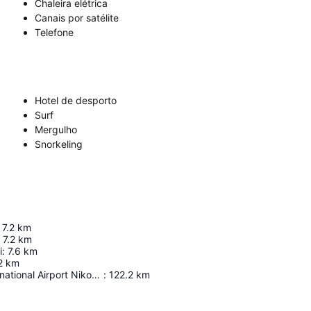
Chaleira elétrica
Canais por satélite
Telefone
Hotel de desporto
Surf
Mergulho
Snorkeling
7.2
km
7.2
km
i
:
7.6
km
2
km
Heraklion International Airport Nikos Kazantzakis
:
122.2
km