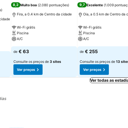
8,2
9,7
Muito boa
(
2.080 pontuações
)
Excelente
(
1.009 pontua
s
)
Fira, a 0.4 km de Centro da cidade
Oia, a 0.5 km de Centro da 
 cidade
Wi-Fi grátis
Wi-Fi grátis
Piscina
Piscina
A/C
A/C
Ver preços
Ver preços
€ 63
€ 255
de
de
Consulte os preços de
3 sites
Consulte os preços de
13 site
Ver preços
Ver preços
Ver todas as estadi
dias