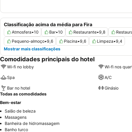
Classificação acima da média para Fira
Atmosfera
•
10
Bar
•
10
Restaurante
•
9,8
Restaur
Pequeno-almoço
•
9,6
Piscina
•
9,6
Limpeza
•
9,4
Mostrar mais classificações
Comodidades principais do hotel
Wi-fi no lobby
Wi-fi nos quar
Spa
A/C
Bar no hotel
Ginásio
Todas as comodidades
Bem-estar
Salão de beleza
Massagens
Banheira de hidromassagem
Banho turco