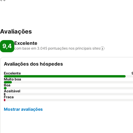
Avaliações
Excelente
9,4
com base em 3.045 pontuações nos principais
sites
Avaliações dos hóspedes
Excelente
Muito boa
Boa
Aceitável
Fraca
Mostrar avaliações