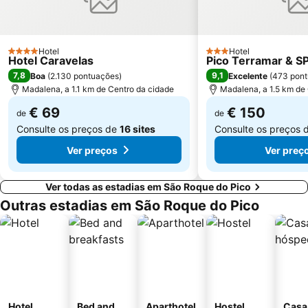
Hotel
Hotel
4 Estrelas
3 Estrelas
Hotel Caravelas
Pico Terramar & S
7,8
9,1
Boa
(
2.130 pontuações
)
Excelente
(
473 pon
Madalena, a 1.1 km de Centro da cidade
Madalena, a 1.5 km de
€ 69
€ 150
de
de
Consulte os preços de
16 sites
Consulte os preços 
Ver preços
Ver preç
Ver todas as estadias em São Roque do Pico
Outras estadias em São Roque do Pico
Hotel
Bed and
Aparthotel
Hostel
Casa