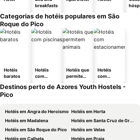
breakfasts
hósp
Categorias de hotéis populares em São
Roque do Pico
Hotéis
Hotéis
Hotéis que
Hotéis
baratos
com
permitem
com
piscinas
animais
estaciona
Destinos perto de Azores Youth Hostels -
mento
Pico
Hotéis em Angra do Heroismo
Hotéis em Horta
Hotéis em Madalena
Hotéis em Santa Cruz de Graciosa
Hotéis em São Roque do Pico
Hotéis em Velas
Hotéis em Calheta
Hotéis em Praia