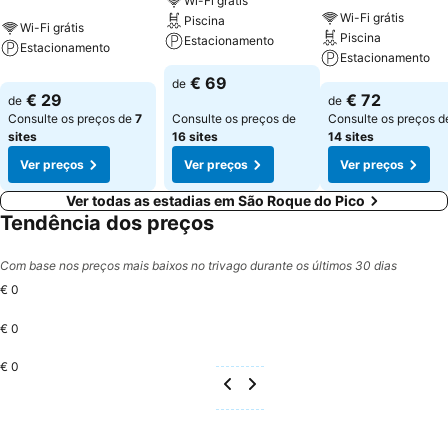
Wi-Fi grátis
Wi-Fi grátis
Piscina
Wi-Fi grátis
Piscina
Estacionamento
Estacionamento
Estacionamento
€ 69
de
€ 29
€ 72
de
de
Consulte os preços de
7
Consulte os preços de
Consulte os preços d
sites
16 sites
14 sites
Ver preços
Ver preços
Ver preços
Ver todas as estadias em São Roque do Pico
Tendência dos preços
Com base nos preços mais baixos no trivago durante os últimos 30 dias
€ 0
€ 0
€ 0