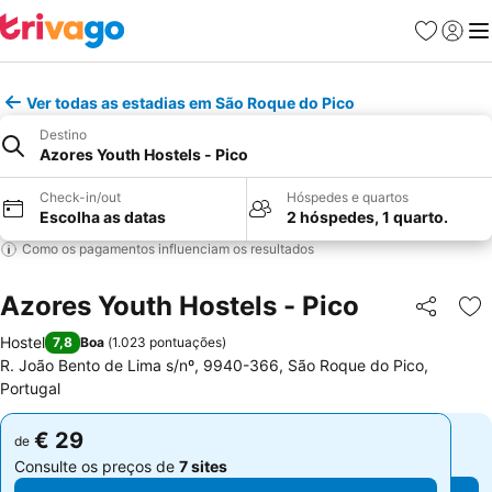
Favoritos
Iniciar
Me
Ver todas as estadias em São Roque do Pico
Destino
Azores Youth Hostels - Pico
Check-in/out
Hóspedes e quartos
Escolha as datas
2 hóspedes, 1 quarto.
Como os pagamentos influenciam os resultados
Azores Youth Hostels - Pico
Partilhar
Ad
Hostel
7,8
Boa
(
1.023 pontuações
)
R. João Bento de Lima s/nº, 9940-366, São Roque do Pico,
Portugal
€ 29
€ 29
de
de
Consulte os preços de
7 sites
Consulte os preços de
7 sites