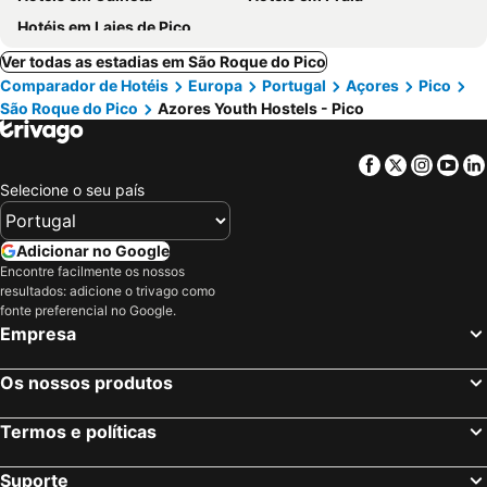
Hotéis em Lajes de Pico
Ver todas as estadias em São Roque do Pico
Comparador de Hotéis
Europa
Portugal
Açores
Pico
São Roque do Pico
Azores Youth Hostels - Pico
Facebook
Twitter
Insta
Yo
Selecione o seu país
Adicionar no Google
Encontre facilmente os nossos
resultados: adicione o trivago como
fonte preferencial no Google.
Empresa
Os nossos produtos
Termos e políticas
Suporte