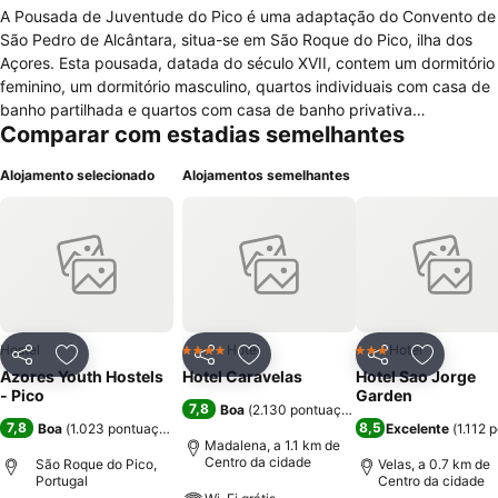
A Pousada de Juventude do Pico é uma adaptação do Convento de
São Pedro de Alcântara, situa-se em São Roque do Pico, ilha dos
Açores. Esta pousada, datada do século XVII, contem um dormitório
feminino, um dormitório masculino, quartos individuais com casa de
banho partilhada e quartos com casa de banho privativa
Comparar com estadias semelhantes
perfazendo um total de 46 camas. De salientar que esta pousada
possui infraestruturas para pessoas com mobilidade reduzida. As
Alojamento selecionado
Alojamentos semelhantes
características da pousada de Juventude prendem-se com o
restaurante, café/bar, esplanada, cozinha e lavandaria para
alberguistas, sala de convívio com televisão, acesso à internet,
parque de estacionamento gratuito. De acrescentar a recepção 24
horas por dia. A Lagoa do Capitão e a Lagoa do Caiado merecem
uma visita. O pequeno-almoço é servido todos os dias pela manhã
na Pousada de Juventude do Pico.
Hostel
Hotel
Hotel
4 Estrelas
3 Estrelas
Partilhar
Adicionar aos favoritos
Partilhar
Adicionar aos favoritos
Partilhar
Adicionar
Azores Youth Hostels
Hotel Caravelas
Hotel Sao Jorge
- Pico
Garden
7,8
Boa
(
2.130 pontuações
)
7,8
8,5
Boa
(
1.023 pontuações
)
Excelente
(
1.112 
Madalena, a 1.1 km de
Centro da cidade
São Roque do Pico,
Velas, a 0.7 km de
Portugal
Centro da cidade