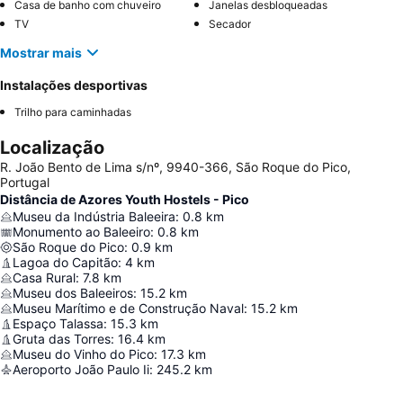
Casa de banho com chuveiro
Janelas desbloqueadas
TV
Secador
Mostrar mais
Instalações desportivas
Trilho para caminhadas
Localização
R. João Bento de Lima s/nº, 9940-366, São Roque do Pico,
Portugal
Distância de Azores Youth Hostels - Pico
Museu da Indústria Baleeira
:
0.8
km
Monumento ao Baleeiro
:
0.8
km
São Roque do Pico
:
0.9
km
Lagoa do Capitão
:
4
km
Casa Rural
:
7.8
km
Museu dos Baleeiros
:
15.2
km
Museu Marítimo e de Construção Naval
:
15.2
km
Espaço Talassa
:
15.3
km
Gruta das Torres
:
16.4
km
Museu do Vinho do Pico
:
17.3
km
Aeroporto João Paulo Ii
:
245.2
km