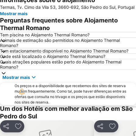
Informações sobre o alojamento
Termas, Tv. Cimo da Vila 53, 3660-692, São Pedro do Sul, Portugal
Aldeia da Pena
Convento Santa Cruz do Buçaco
Mostrar mais
Castelo de Lamego
Praça do Rossio
Perguntas frequentes sobre Alojamento
Zoo de Lourosa - Parque Ornitológico
Bioparque - Parque Florestal de Pisão
Thermal Romano
de Estarreja
Mosteiro de Grijó
Tem piscina no Alojamento Thermal Romano?
Animais de estimação são permitidos no Alojamento Thermal
Moliceiro
Forum Aveiro
Romano?
Tem estacionamento disponível no Alojamento Thermal Romano?
Praia Fluvial São João do Monte
Arco romano da Bobadela
Onde está localizado o Alojamento Thermal Romano?
Museu da Cidade de Aveiro
Museu do Pão
Quais atrações populares estão perto do Alojamento Thermal
Romano?
Praia da Lomba
Agrouvouga
Mostrar mais
Cine Clube de Avanca
Kartódromo de Oiã
Os preços e a disponibilidade que recebemos dos sites de reserva
Praia Fluvial da Folgosa
Obelisco da Batalha do Buçaco
mudam frequentemente. Como tal, pode haver diferenças entre as
Estádio Municipal de Aveiro
Frecha da Mizarela
ofertas que consulta no trivago e os preços que estão disponíveis
nos sites de reserva.
Aeródromo de Viseu
Museu de Santa Maria de Lamas
Um dos Hotéis com melhor avaliação em São
Mercado do Peixe
Praia Artificial
Pedro do Sul
Casa de Santar
Quinta dos Compadres
Partilhar
Adicionar aos favoritos
Partilhar
Adicionar 
Aristides de Sousa Mendes Foundation
Museu Grão Vasco