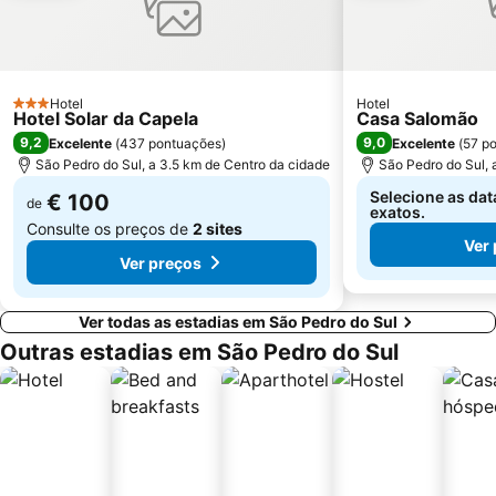
Casas Arte Nova
Centro Comercial 8a Avenida
Quinta do Castelo
Sé Catedral de Aveiro
Expo Trakinas
Igreja da Misericordia
Hotel
Hotel
Casa-Museu Marieta Solheiro Madureira
Aldeia de Vila Maior
3 Estrelas
Hotel Solar da Capela
Casa Salomão
9,2
9,0
Excelente
(
437 pontuações
)
Excelente
(
57 p
São Pedro do Sul, a 3.5 km de Centro da cidade
São Pedro do Sul, 
Selecione as dat
€ 100
de
exatos.
Consulte os preços de
2 sites
Ver
Ver preços
Ver todas as estadias em São Pedro do Sul
Outras estadias em São Pedro do Sul