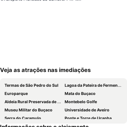
Veja as atrações nas imediações
Ampliar mapa
Termas de São Pedro do Sul
Lagoa da Pateira de Fermentelos
Europarque
Mata do Buçaco
Aldeia Rural Preservada de Quintandona
Montebelo Golfe
Museu Militar do Buçaco
Universidade de Aveiro
Serra do Caramulo
Ponte e Torre de Ucanha
Castelo de Santa Maria da Feira
Cascata da Cabreia