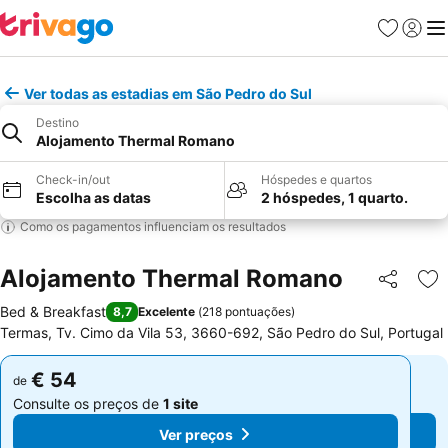
Favoritos
Iniciar
Me
Ver todas as estadias em São Pedro do Sul
Destino
Alojamento Thermal Romano
Check-in/out
Hóspedes e quartos
Escolha as datas
2 hóspedes, 1 quarto.
Como os pagamentos influenciam os resultados
Alojamento Thermal Romano
Partilhar
Ad
Bed & Breakfast
8,7
Excelente
(
218 pontuações
)
Termas, Tv. Cimo da Vila 53, 3660-692, São Pedro do Sul, Portugal
€ 54
€ 54
de
de
Consulte os preços de
1 site
Consulte os preços de
1 site
Ver preços
Ver preços