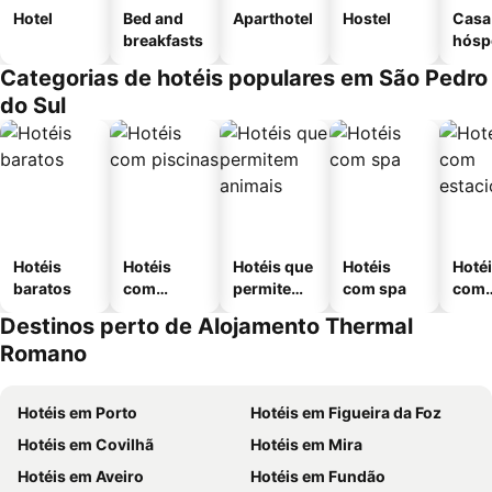
Hotel
Bed and
Aparthotel
Hostel
Casa
breakfasts
hósp
Categorias de hotéis populares em São Pedro
do Sul
Hotéis
Hotéis
Hotéis que
Hotéis
Hoté
baratos
com
permitem
com spa
com
piscinas
animais
esta
Destinos perto de Alojamento Thermal
ment
Romano
Hotéis em Porto
Hotéis em Figueira da Foz
Hotéis em Covilhã
Hotéis em Mira
Hotéis em Aveiro
Hotéis em Fundão