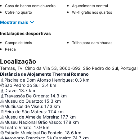
Casa de banho com chuveiro
Aquecimento central
Cofre no quarto
Wi-fi grátis nos quartos
Mostrar mais
Instalações desportivas
Campo de ténis
Trilho para caminhadas
Pesca
Localização
Termas, Tv. Cimo da Vila 53, 3660-692, São Pedro do Sul, Portugal
Distância de Alojamento Thermal Romano
Piscina de Dom Afonso Henriques
:
0.3
km
São Pedro do Sul
:
3.4
km
Drave
:
13.7
km
Travassós De Orgens
:
14.3
km
Museu do Quartzo
:
15.3
km
Multiusos de Viseu
:
17.3
km
Feira de São Mateus
:
17.4
km
Museu de Almeida Moreira
:
17.7
km
Museu Nacional Grão Vasco
:
17.8
km
Teatro Viriato
:
17.9
km
Estádio Municipal Do Fontelo
:
18.6
km
Aeroporto Francisco Sá Carneiro
:
74.7
km