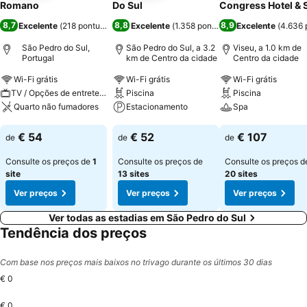
Romano
Do Sul
Congress Hotel & 
8,7
8,8
8,9
Excelente
(
218 pontuações
)
Excelente
(
1.358 pontuações
Excelente
)
(
4.636 
São Pedro do Sul,
São Pedro do Sul, a 3.2
Viseu, a 1.0 km de
Portugal
km de Centro da cidade
Centro da cidade
Wi-Fi grátis
Wi-Fi grátis
Wi-Fi grátis
TV / Opções de entretenimento
Piscina
Piscina
Quarto não fumadores
Estacionamento
Spa
Ver preços
Ver preços
Ver preços
€ 54
€ 52
€ 107
de
de
de
Consulte os preços de
1
Consulte os preços de
Consulte os preços d
site
13 sites
20 sites
Ver preços
Ver preços
Ver preços
Ver todas as estadias em São Pedro do Sul
Tendência dos preços
Com base nos preços mais baixos no trivago durante os últimos 30 dias
€ 0
€ 0