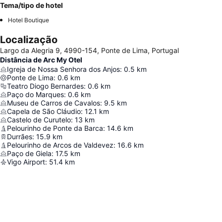
Tema/tipo de hotel
Hotel Boutique
Localização
Largo da Alegria 9, 4990-154, Ponte de Lima, Portugal
Distância de Arc My Otel
Igreja de Nossa Senhora dos Anjos
:
0.5
km
Ponte de Lima
:
0.6
km
Teatro Diogo Bernardes
:
0.6
km
Paço do Marques
:
0.6
km
Museu de Carros de Cavalos
:
9.5
km
Capela de São Cláudio
:
12.1
km
Castelo de Curutelo
:
13
km
Pelourinho de Ponte da Barca
:
14.6
km
Durrães
:
15.9
km
Pelourinho de Arcos de Valdevez
:
16.6
km
Paço de Giela
:
17.5
km
Vigo Airport
:
51.4
km