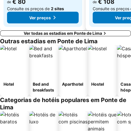
€ 80
€ 108
de
de
Consulte os preços de
2 sites
Consulte os preços
Ver preços
Ver pre
Ver todas as estadias em Ponte de Lima
Outras estadias em Ponte de Lima
Hotel
Bed and
Aparthotel
Hostel
Casa
breakfasts
hósp
Categorias de hotéis populares em Ponte de
Lima