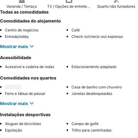
almoço ao ar livre com vista para a ponte romana.
Varanda / Terraço
TV / Opções de entretenimento
Quarto não fumadores
Todas as comodidades
Comodidades do alojamento
Centro de negócios
Café
Entrada/lobby
Check-in/check-out expresso
Mostrar mais
Acessibilidade
Acessível a cadeira de rodas
Estacionamento adaptado
Comodidades nos quartos
Casa de banho com chuveiro
Ferro e tábua de passar
Janelas desbloqueadas
Mostrar mais
Instalações desportivas
Aluguer de bicicletas
Campo de golfe
Equitação
Trilho para caminhadas