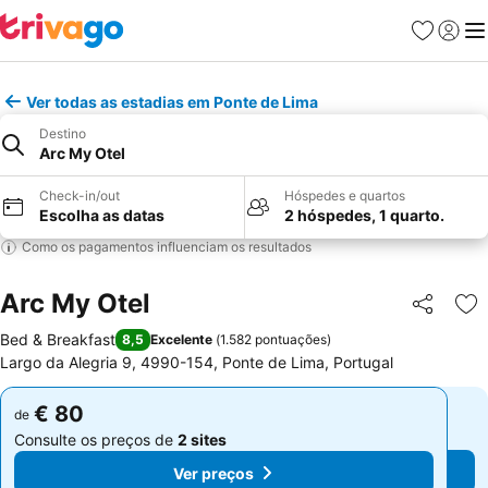
Favoritos
Iniciar
Me
Ver todas as estadias em Ponte de Lima
Destino
Arc My Otel
Check-in/out
Hóspedes e quartos
Escolha as datas
2 hóspedes, 1 quarto.
Como os pagamentos influenciam os resultados
Arc My Otel
Partilhar
Ad
Bed & Breakfast
8,5
Excelente
(
1.582 pontuações
)
Largo da Alegria 9, 4990-154, Ponte de Lima, Portugal
€ 80
€ 80
de
de
Consulte os preços de
2 sites
Consulte os preços de
2 sites
Ver preços
Ver preços