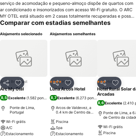
serviço de acomodação e pequeno-almoço dispõe de quartos com
ar condicionado e insonorizados com acesso Wi-Fi gratuito. O ARC
MY OTEL está situado em 2 casas totalmente recuperadas e possui
Comparar com estadias semelhantes
15 quartos a maioria com fantástica vista para a vila, televisão de
ecrã plano, base de ligação para iPod, uma secretária e uma casa
Alojamento selecionado
Alojamentos semelhantes
de banho privativa com duche e produtos de higiene pessoal
gratuitos. São fornecidas toalhas e roupa de cama. O pequeno
almoço com compotas e bolos caseiros é servido todas as manhãs
na nossa sala ou terraço com a melhor vista para Ponte de Lima. Os
hóspedes poderão desfrutar de cozinha local nos restaurantes a
cerca de 20 metros. O centro da vila com vários restaurantes e
tascas típicas e bares, situa-se a 200 metros É possível desfrutar de
várias actividades junto ao Rio Lima, incluindo caminhadas, ciclismo,
Bed & Breakfast
Hotel
Hotel
4 Estrelas
3 Estrelas
Partilhar
Adicionar aos favoritos
Partilhar
Adicionar aos favoritos
Partilhar
Adicionar
canoagem e passeios a cavalo. O ARC MY OTEL encontra-se a 30
Arc My Otel
Luna Arcos Hotel
Hotel Rural Solar 
metros do Museu do Brinquedo, do Museu Rural e dos jardins
Arcadas
8,5
8,7
Excelente
(
1.582 pontuações
)
Excelente
(
6.273 pontuações
)
temáticos municipais para crianças.
8,6
Excelente
(
2.410 
Ponte de Lima,
Arcos de Valdevez, a
Portugal
0.4 km de Centro da
Ponte de Lima, a 6
cidade
de Centro da cidad
Wi-Fi grátis
Piscina
Wi-Fi grátis
A/C
Spa
Piscina
Estacionamento
Estacionamento