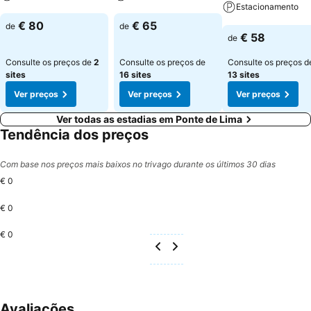
Estacionamento
Ver preços
Ver preços
€ 80
€ 65
de
de
Ver preços
€ 58
de
Consulte os preços de
2
Consulte os preços de
Consulte os preços d
sites
16 sites
13 sites
Ver preços
Ver preços
Ver preços
Ver todas as estadias em Ponte de Lima
Tendência dos preços
Com base nos preços mais baixos no trivago durante os últimos 30 dias
€ 0
€ 0
€ 0
Avaliações