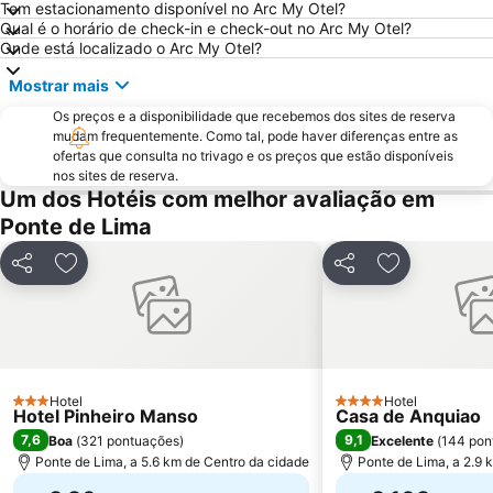
Tem estacionamento disponível no Arc My Otel?
Estação de Caminhos de Ferro de Braga
Praia de Esposende
Qual é o horário de check-in e check-out no Arc My Otel?
Onde está localizado o Arc My Otel?
Aquático de Fafe
Azurara Beach
Mostrar mais
Paseo Marítimo de Baiona
Centro Histórico de Guimarães
Os preços e a disponibilidade que recebemos dos sites de reserva
Luz
Estela Beach
mudam frequentemente. Como tal, pode haver diferenças entre as
Lago dos Cisnes
DiverLanhoso
ofertas que consulta no trivago e os preços que estão disponíveis
nos sites de reserva.
Praia de Vila do Conde
Da Amorosa
Um dos Hotéis com melhor avaliação em
Praia da Foz do Minho
América
Ponte de Lima
Minho Center
Patos
Partilhar
Adicionar aos favoritos
Partilhar
Adicionar ao
Igreja de Riba d'Ave
Puerto de Baiona
Albufeira do Ermal
de Castelo de Neiva
Praia Afife
Casa de Camilo - Museu e Centro de Estudos
Elevador do Bom Jesus do Monte
Moledo
Hotel
Hotel
3 Estrelas
Posto de Turismo de Valença do Minho
Santuário de Nossa Senhora da Peneda
4 Estrelas
Hotel Pinheiro Manso
Casa de Anquiao
7,6
9,1
Boa
(
321 pontuações
)
Excelente
(
144 pon
Suave Mar Beach
Praia de Panxón
Ponte de Lima, a 5.6 km de Centro da cidade
Ponte de Lima, a 2.9 
Apúlia Beach
Capela de Cima de Oliveira