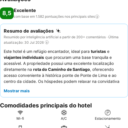
Excelente
8,5
com base em 1.582 pontuações nos principais
sites
Resumo de avaliações
Resumido por inteligência artificial a partir de 200+ comentários · Última
atualização: 30 Jul 2026
Este hotel é um refúgio encantador, ideal para
turistas
e
viajantes individuais
que procuram uma base tranquila e
acessível. A propriedade possui uma excelente localização
diretamente na
rota do Caminho de Santiago
, oferecendo
acesso conveniente à histórica ponte de Ponte de Lima e ao
centro da cidade. Os hóspedes podem relaxar na convidativa
piscina
, complementada por um jacuzzi, sauna e banho turco
Mostrar mais
para o máximo relaxamento. Os funcionários recebem
consistentemente elogios pela sua simpatia e prestabilidade
Comodidades principais do hotel
excecionais, e as ofertas de pequeno-almoço são
frequentemente descritas como "ótimas", com uma variedade
de opções, incluindo escolhas sem glúten. Para uma experiência
Wi-fi
A/C
Estacionamento
verdadeiramente pitoresca, considere desfrutar do pequeno-