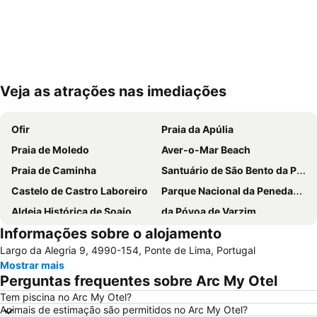
Veja as atrações nas imediações
Ampliar mapa
Ofir
Praia da Apúlia
Praia de Moledo
Aver-o-Mar Beach
Praia de Caminha
Santuário de São Bento da Porta Aberta
Castelo de Castro Laboreiro
Parque Nacional da Peneda-Gerês
Aldeia Histórica de Soajo
da Póvoa de Varzim
Informações sobre o alojamento
Praia Fluvial de Vilar da Veiga
Vila Praia de Âncora
Largo da Alegria 9, 4990-154, Ponte de Lima, Portugal
Braga Parque
Estádio Municipal de Braga - Estádio AXA
Mostrar mais
Bom Jesus do Monte
Caxinas Beach
Perguntas frequentes sobre Arc My Otel
Cascata do Tahiti - Ermida
do Cabedelo
Tem piscina no Arc My Otel?
Animais de estimação são permitidos no Arc My Otel?
Praia Fluvial do Taboão
Termas Romanas do Alto da Cividade