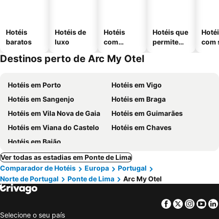
Hotéis
Hotéis de
Hotéis
Hotéis que
Hoté
baratos
luxo
com
permitem
com 
piscinas
animais
Destinos perto de Arc My Otel
Hotéis em Porto
Hotéis em Vigo
Hotéis em Sangenjo
Hotéis em Braga
Hotéis em Vila Nova de Gaia
Hotéis em Guimarães
Hotéis em Viana do Castelo
Hotéis em Chaves
Hotéis em Baião
Ver todas as estadias em Ponte de Lima
Comparador de Hotéis
Europa
Portugal
Norte de Portugal
Ponte de Lima
Arc My Otel
Facebook
Twitter
Insta
Yo
Selecione o seu país